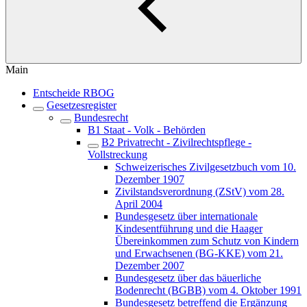
Main
Entscheide RBOG
Gesetzesregister
Bundesrecht
B1 Staat - Volk - Behörden
B2 Privatrecht - Zivilrechtspflege -
Vollstreckung
Schweizerisches Zivilgesetzbuch vom 10.
Dezember 1907
Zivilstandsverordnung (ZStV) vom 28.
April 2004
Bundesgesetz über internationale
Kindesentführung und die Haager
Übereinkommen zum Schutz von Kindern
und Erwachsenen (BG-KKE) vom 21.
Dezember 2007
Bundesgesetz über das bäuerliche
Bodenrecht (BGBB) vom 4. Oktober 1991
Bundesgesetz betreffend die Ergänzung