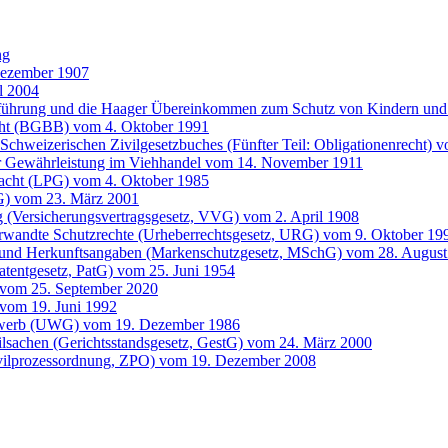
ng
Dezember 1907
l 2004
entführung und die Haager Übereinkommen zum Schutz von Kindern 
cht (BGBB) vom 4. Oktober 1991
Schweizerischen Zivilgesetzbuches (Fünfter Teil: Obligationenrecht) 
der Gewährleistung im Viehhandel vom 14. November 1911
 Pacht (LPG) vom 4. Oktober 1985
G) vom 23. März 2001
g (Versicherungsvertragsgesetz, VVG) vom 2. April 1908
erwandte Schutzrechte (Urheberrechtsgesetz, URG) vom 9. Oktober 19
 und Herkunftsangaben (Markenschutzgesetz, MSchG) vom 28. August
atentgesetz, PatG) vom 25. Juni 1954
 vom 25. September 2020
vom 19. Juni 1992
bewerb (UWG) vom 19. Dezember 1986
ilsachen (Gerichtsstandsgesetz, GestG) vom 24. März 2000
ivilprozessordnung, ZPO) vom 19. Dezember 2008