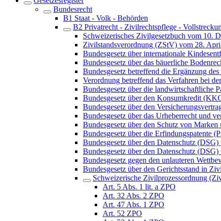
Gesetzesregister
Bundesrecht
B1 Staat - Volk - Behörden
B2 Privatrecht - Zivilrechtspflege - Vollstrecku
Schweizerisches Zivilgesetzbuch vom 10. 
Zivilstandsverordnung (ZStV) vom 28. Apri
Bundesgesetz über internationale Kindes
Bundesgesetz über das bäuerliche Bodenre
Bundesgesetz betreffend die Ergänzung des 
Verordnung betreffend das Verfahren bei 
Bundesgesetz über die landwirtschaftliche
Bundesgesetz über den Konsumkredit (KK
Bundesgesetz über den Versicherungsvertra
Bundesgesetz über das Urheberrecht und v
Bundesgesetz über den Schutz von Marken
Bundesgesetz über die Erfindungspatente (P
Bundesgesetz über den Datenschutz (DSG)
Bundesgesetz über den Datenschutz (DSG) 
Bundesgesetz gegen den unlauteren Wett
Bundesgesetz über den Gerichtsstand in Ziv
Schweizerische Zivilprozessordnung (Z
Art. 5 Abs. 1 lit. a ZPO
Art. 32 Abs. 2 ZPO
Art. 47 Abs. 1 ZPO
Art. 52 ZPO