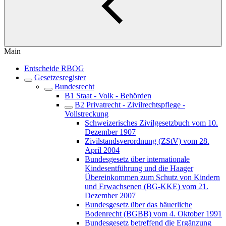
Main
Entscheide RBOG
Gesetzesregister
Bundesrecht
B1 Staat - Volk - Behörden
B2 Privatrecht - Zivilrechtspflege -
Vollstreckung
Schweizerisches Zivilgesetzbuch vom 10.
Dezember 1907
Zivilstandsverordnung (ZStV) vom 28.
April 2004
Bundesgesetz über internationale
Kindesentführung und die Haager
Übereinkommen zum Schutz von Kindern
und Erwachsenen (BG-KKE) vom 21.
Dezember 2007
Bundesgesetz über das bäuerliche
Bodenrecht (BGBB) vom 4. Oktober 1991
Bundesgesetz betreffend die Ergänzung