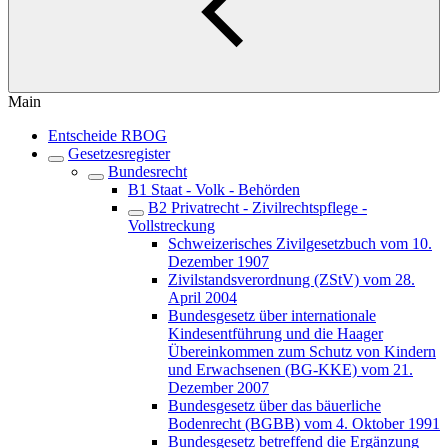
Main
Entscheide RBOG
Gesetzesregister
Bundesrecht
B1 Staat - Volk - Behörden
B2 Privatrecht - Zivilrechtspflege -
Vollstreckung
Schweizerisches Zivilgesetzbuch vom 10.
Dezember 1907
Zivilstandsverordnung (ZStV) vom 28.
April 2004
Bundesgesetz über internationale
Kindesentführung und die Haager
Übereinkommen zum Schutz von Kindern
und Erwachsenen (BG-KKE) vom 21.
Dezember 2007
Bundesgesetz über das bäuerliche
Bodenrecht (BGBB) vom 4. Oktober 1991
Bundesgesetz betreffend die Ergänzung