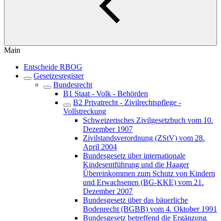
Main
Entscheide RBOG
Gesetzesregister
Bundesrecht
B1 Staat - Volk - Behörden
B2 Privatrecht - Zivilrechtspflege -
Vollstreckung
Schweizerisches Zivilgesetzbuch vom 10.
Dezember 1907
Zivilstandsverordnung (ZStV) vom 28.
April 2004
Bundesgesetz über internationale
Kindesentführung und die Haager
Übereinkommen zum Schutz von Kindern
und Erwachsenen (BG-KKE) vom 21.
Dezember 2007
Bundesgesetz über das bäuerliche
Bodenrecht (BGBB) vom 4. Oktober 1991
Bundesgesetz betreffend die Ergänzung