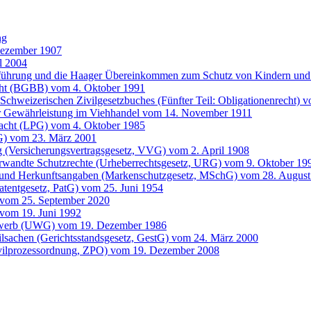
ng
Dezember 1907
l 2004
entführung und die Haager Übereinkommen zum Schutz von Kindern 
cht (BGBB) vom 4. Oktober 1991
Schweizerischen Zivilgesetzbuches (Fünfter Teil: Obligationenrecht) 
der Gewährleistung im Viehhandel vom 14. November 1911
 Pacht (LPG) vom 4. Oktober 1985
G) vom 23. März 2001
g (Versicherungsvertragsgesetz, VVG) vom 2. April 1908
erwandte Schutzrechte (Urheberrechtsgesetz, URG) vom 9. Oktober 19
 und Herkunftsangaben (Markenschutzgesetz, MSchG) vom 28. August
atentgesetz, PatG) vom 25. Juni 1954
 vom 25. September 2020
vom 19. Juni 1992
bewerb (UWG) vom 19. Dezember 1986
ilsachen (Gerichtsstandsgesetz, GestG) vom 24. März 2000
ivilprozessordnung, ZPO) vom 19. Dezember 2008