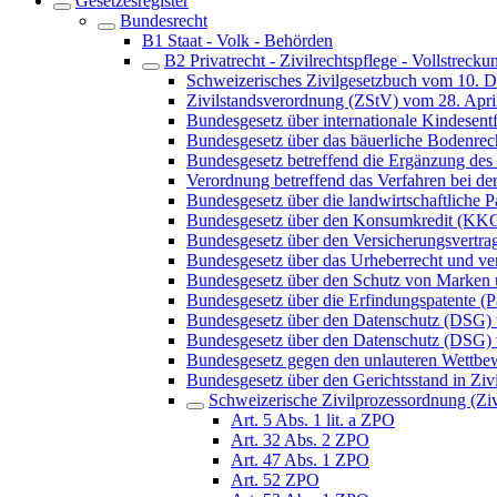
Gesetzesregister
Bundesrecht
B1 Staat - Volk - Behörden
B2 Privatrecht - Zivilrechtspflege - Vollstrecku
Schweizerisches Zivilgesetzbuch vom 10. 
Zivilstandsverordnung (ZStV) vom 28. Apri
Bundesgesetz über internationale Kindes
Bundesgesetz über das bäuerliche Bodenre
Bundesgesetz betreffend die Ergänzung des 
Verordnung betreffend das Verfahren bei 
Bundesgesetz über die landwirtschaftliche
Bundesgesetz über den Konsumkredit (KK
Bundesgesetz über den Versicherungsvertra
Bundesgesetz über das Urheberrecht und v
Bundesgesetz über den Schutz von Marken
Bundesgesetz über die Erfindungspatente (P
Bundesgesetz über den Datenschutz (DSG)
Bundesgesetz über den Datenschutz (DSG) 
Bundesgesetz gegen den unlauteren Wett
Bundesgesetz über den Gerichtsstand in Ziv
Schweizerische Zivilprozessordnung (Z
Art. 5 Abs. 1 lit. a ZPO
Art. 32 Abs. 2 ZPO
Art. 47 Abs. 1 ZPO
Art. 52 ZPO