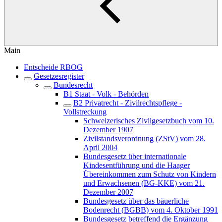
Main
Entscheide RBOG
Gesetzesregister
Bundesrecht
B1 Staat - Volk - Behörden
B2 Privatrecht - Zivilrechtspflege -
Vollstreckung
Schweizerisches Zivilgesetzbuch vom 10.
Dezember 1907
Zivilstandsverordnung (ZStV) vom 28.
April 2004
Bundesgesetz über internationale
Kindesentführung und die Haager
Übereinkommen zum Schutz von Kindern
und Erwachsenen (BG-KKE) vom 21.
Dezember 2007
Bundesgesetz über das bäuerliche
Bodenrecht (BGBB) vom 4. Oktober 1991
Bundesgesetz betreffend die Ergänzung