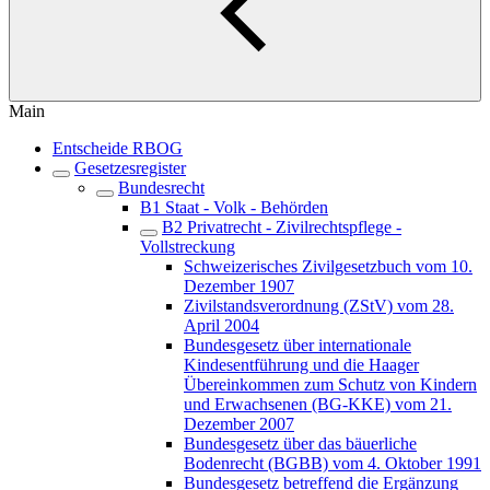
Main
Entscheide RBOG
Gesetzesregister
Bundesrecht
B1 Staat - Volk - Behörden
B2 Privatrecht - Zivilrechtspflege -
Vollstreckung
Schweizerisches Zivilgesetzbuch vom 10.
Dezember 1907
Zivilstandsverordnung (ZStV) vom 28.
April 2004
Bundesgesetz über internationale
Kindesentführung und die Haager
Übereinkommen zum Schutz von Kindern
und Erwachsenen (BG-KKE) vom 21.
Dezember 2007
Bundesgesetz über das bäuerliche
Bodenrecht (BGBB) vom 4. Oktober 1991
Bundesgesetz betreffend die Ergänzung