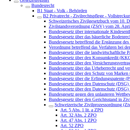
Gesetzesregister
Bundesrecht
B1 Staat - Volk - Behörden
B2 Privatrecht - Zivilrechtspflege - Vollstrecku
Schweizerisches Zivilgesetzbuch vom 10. 
Zivilstandsverordnung (ZStV) vom 28. Apri
Bundesgesetz über internationale Kindes
Bundesgesetz über das bäuerliche Bodenre
Bundesgesetz betreffend die Ergänzung des 
Verordnung betreffend das Verfahren bei 
Bundesgesetz über die landwirtschaftliche
Bundesgesetz über den Konsumkredit (KK
Bundesgesetz über den Versicherungsvertra
Bundesgesetz über das Urheberrecht und v
Bundesgesetz über den Schutz von Marken
Bundesgesetz über die Erfindungspatente (P
Bundesgesetz über den Datenschutz (DSG)
Bundesgesetz über den Datenschutz (DSG) 
Bundesgesetz gegen den unlauteren Wett
Bundesgesetz über den Gerichtsstand in Ziv
Schweizerische Zivilprozessordnung (Z
Art. 5 Abs. 1 lit. a ZPO
Art. 32 Abs. 2 ZPO
Art. 47 Abs. 1 ZPO
Art. 52 ZPO