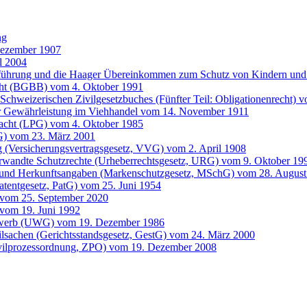
ng
Dezember 1907
l 2004
entführung und die Haager Übereinkommen zum Schutz von Kindern 
cht (BGBB) vom 4. Oktober 1991
Schweizerischen Zivilgesetzbuches (Fünfter Teil: Obligationenrecht) 
der Gewährleistung im Viehhandel vom 14. November 1911
 Pacht (LPG) vom 4. Oktober 1985
G) vom 23. März 2001
g (Versicherungsvertragsgesetz, VVG) vom 2. April 1908
erwandte Schutzrechte (Urheberrechtsgesetz, URG) vom 9. Oktober 19
 und Herkunftsangaben (Markenschutzgesetz, MSchG) vom 28. August
atentgesetz, PatG) vom 25. Juni 1954
 vom 25. September 2020
vom 19. Juni 1992
bewerb (UWG) vom 19. Dezember 1986
ilsachen (Gerichtsstandsgesetz, GestG) vom 24. März 2000
ivilprozessordnung, ZPO) vom 19. Dezember 2008