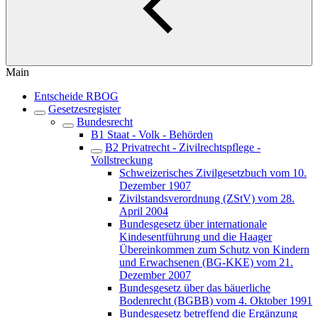
Main
Entscheide RBOG
Gesetzesregister
Bundesrecht
B1 Staat - Volk - Behörden
B2 Privatrecht - Zivilrechtspflege -
Vollstreckung
Schweizerisches Zivilgesetzbuch vom 10.
Dezember 1907
Zivilstandsverordnung (ZStV) vom 28.
April 2004
Bundesgesetz über internationale
Kindesentführung und die Haager
Übereinkommen zum Schutz von Kindern
und Erwachsenen (BG-KKE) vom 21.
Dezember 2007
Bundesgesetz über das bäuerliche
Bodenrecht (BGBB) vom 4. Oktober 1991
Bundesgesetz betreffend die Ergänzung