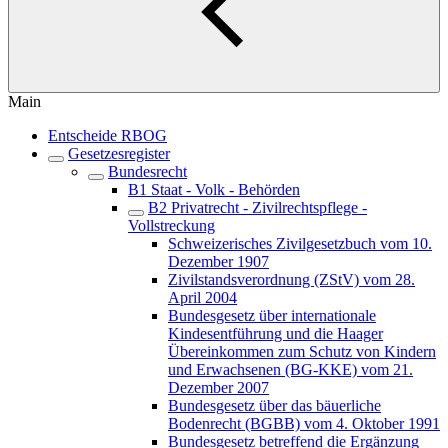
Main
Entscheide RBOG
Gesetzesregister
Bundesrecht
B1 Staat - Volk - Behörden
B2 Privatrecht - Zivilrechtspflege -
Vollstreckung
Schweizerisches Zivilgesetzbuch vom 10.
Dezember 1907
Zivilstandsverordnung (ZStV) vom 28.
April 2004
Bundesgesetz über internationale
Kindesentführung und die Haager
Übereinkommen zum Schutz von Kindern
und Erwachsenen (BG-KKE) vom 21.
Dezember 2007
Bundesgesetz über das bäuerliche
Bodenrecht (BGBB) vom 4. Oktober 1991
Bundesgesetz betreffend die Ergänzung