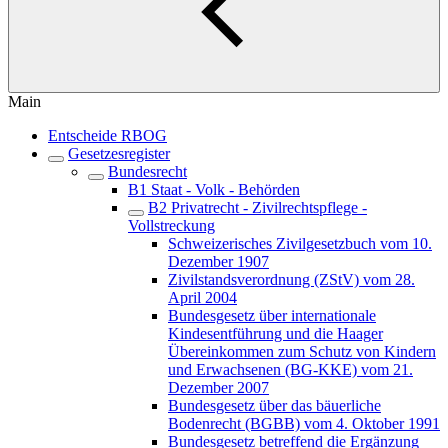
Main
Entscheide RBOG
Gesetzesregister
Bundesrecht
B1 Staat - Volk - Behörden
B2 Privatrecht - Zivilrechtspflege -
Vollstreckung
Schweizerisches Zivilgesetzbuch vom 10.
Dezember 1907
Zivilstandsverordnung (ZStV) vom 28.
April 2004
Bundesgesetz über internationale
Kindesentführung und die Haager
Übereinkommen zum Schutz von Kindern
und Erwachsenen (BG-KKE) vom 21.
Dezember 2007
Bundesgesetz über das bäuerliche
Bodenrecht (BGBB) vom 4. Oktober 1991
Bundesgesetz betreffend die Ergänzung