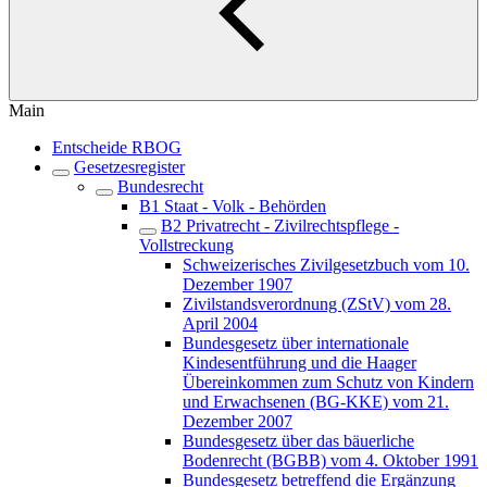
Main
Entscheide RBOG
Gesetzesregister
Bundesrecht
B1 Staat - Volk - Behörden
B2 Privatrecht - Zivilrechtspflege -
Vollstreckung
Schweizerisches Zivilgesetzbuch vom 10.
Dezember 1907
Zivilstandsverordnung (ZStV) vom 28.
April 2004
Bundesgesetz über internationale
Kindesentführung und die Haager
Übereinkommen zum Schutz von Kindern
und Erwachsenen (BG-KKE) vom 21.
Dezember 2007
Bundesgesetz über das bäuerliche
Bodenrecht (BGBB) vom 4. Oktober 1991
Bundesgesetz betreffend die Ergänzung