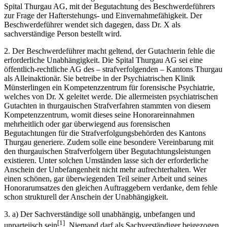
Spital Thurgau AG, mit der Begutachtung des Beschwerdeführers
zur Frage der Hafterstehungs- und Einvernahmefähigkeit. Der
Beschwerdeführer wendet sich dagegen, dass Dr. X als
sachverständige Person bestellt wird.
2. Der Beschwerdeführer macht geltend, der Gutachterin fehle die
erforderliche Unabhängigkeit. Die Spital Thurgau AG sei eine
öffentlich-rechtliche AG des – strafverfolgenden – Kantons Thurgau
als Alleinaktionär. Sie betreibe in der Psychiatrischen Klinik
Münsterlingen ein Kompetenzzentrum für forensische Psychiatrie,
welches von Dr. X geleitet werde. Die allermeisten psychiatrischen
Gutachten in thurgauischen Strafverfahren stammten von diesem
Kompetenzzentrum, womit dieses seine Honorareinnahmen
mehrheitlich oder gar überwiegend aus forensischen
Begutachtungen für die Strafverfolgungsbehörden des Kantons
Thurgau generiere. Zudem solle eine besondere Vereinbarung mit
den thurgauischen Strafverfolgern über Begutachtungsleistungen
existieren. Unter solchen Umständen lasse sich der erforderliche
Anschein der Unbefangenheit nicht mehr aufrechterhalten. Wer
einen schönen, gar überwiegenden Teil seiner Arbeit und seines
Honorarumsatzes den gleichen Auftraggebern verdanke, dem fehle
schon strukturell der Anschein der Unabhängigkeit.
3. a) Der Sachverständige soll unabhängig, unbefangen und
[1]
unparteiisch sein
. Niemand darf als Sachverständiger beigezogen