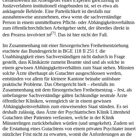
Gemeinwesen als Arbeitgeber eines Experten gleichzeitig in
Justizverfahren institutionell eingebunden ist, sei es etwa als
anklagende Behörde. Eine Parteilichkeit ist diesfalls nur
ausnahmsweise anzunehmen, etwa wenn die sachverständige
Person in einem unmittelbaren Pflicht- oder Abhängigkeitsverhältnis
zum öffentlichrechtlichen Arbeitgeber steht, der überdies direkt in
[7]
den Prozess involviert ist
. Das ist hier nicht der Fall.
Im Zusammenhang mit einer fürsorgerischen Freiheitsentziehung
erachtete das Bundesgericht in BGE 118 II 251 f. die
Unabhängigkeit eines Sachverständigen nicht dadurch in Frage
gestellt, dass Klinikärzte zumeist Beamte sind und als solche in
einem gewissen Abhängigkeitsverhältnis zum Staat stehen. Müssten
solche Ärzte überhaupt als Gutachter ausgeschlossen werden,
entstünden vor allem für kleinere Kantone beinahe unlösbare
praktische Probleme. Das Obergericht hielt – ebenfalls im
Zusammenhang mit dem fürsorgerischen Freiheitsentzug – fest, als
unbefangene Sachverständige gälten fachkundige neutrale Ärzte
öffentlicher Kliniken, wenngleich sie in einem gewissen
Abhängigkeitsverhältnis zum einweisenden Staat stünden. Es sei
deshalb zulässig, dass Ärzte der Psychiatrischen Klinik Littenheid
Gutachten über Patienten verfassten, welche in der Klinik
Münsterlingen zurückbehalten würden (und umgekehrt). Zudem sei
die Erstattung eines Gutachtens von einem privaten Psychiater innert
nützlicher Frist nicht zu erwarten, womit die Anforderungen an die