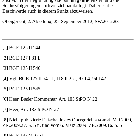
ausfiel, in der Begründung aber stimmig differenziert und die
Schlussfolgerungen nachvollziehbar darlegt. Daher ist die
Beschwerde auch in diesem Punkt abzuweisen.
Obergericht, 2. Abteilung, 25. September 2012, SW.2012.88
[1] BGE 125 II 544
[2] BGE 127 I 81 f.
[3] BGE 125 II 546
[4] Vgl. BGE 125 II 541 f., 118 II 251, 97 I 4, 94 I 421
[5] BGE 125 II 545
[6] Heer, Basler Kommentar, Art. 183 StPO N 22
[7] Heer, Art. 183 StPO N 27
[8] Nicht publizierte Entscheide des Obergerichts vom 4. Mai 2009,
ZR.2009.27, S. 5 f., und vom 6. März 2009, ZR.2009.16, S. 5
[9] BGE 137 V 226 f.