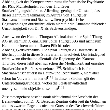
Abhängigkeit des Kompetenzzentrums für forensische Psychiatrie
der PSK Münsterlingen von den Thurgauer
Strafverfolgungsbehörden. Allerdings genügt der Umstand, dass
dieses Zentrum regelmässig im Auftrag von Thurgauer
Staatsanwältinnen und Staatsanwälten psychiatrische
Begutachtungen durchführt, allein nicht für die Annahme fehlender
Unabhängigkeit von Dr. X als Sachverständiger.
Auch wenn der Kanton Thurgau Alleinaktionär der Spital Thurgau
AG ist, steht Dr. X einzig zur Spital Thurgau AG und nicht zum
Kanton in einem unmittelbaren Pflicht- oder
Abhängigkeitsverhältnis. Die Spital Thurgau AG ihrerseits ist
überhaupt nicht in dieses Strafverfahren involviert. Das Bindeglied
wäre, wenn überhaupt, allenfalls die Regierung des Kantons
Thurgau; dieser fehlt aber nur schon die Möglichkeit, auf einzelne
[10]
Strafverfahren Einfluss zu nehmen
. Schliesslich ist die
Staatsanwaltschaft erst im Haupt- und Rechtsmittel-, nicht aber
[11]
schon im Vorverfahren Partei
. In diesem Stadium gilt der
Untersuchungsgrundsatz, wobei die Staatsanwaltschaft
[12]
uneingeschränkt objektiv zu sein hat
.
Zusammengefasst besteht somit nicht einmal der Anschein der
Befangenheit von Dr. X. Beredtes Zeugnis dafür legt ihr Gutachten
ab, das zwar im Ergebnis nicht zu Gunsten des Beschwerdeführers