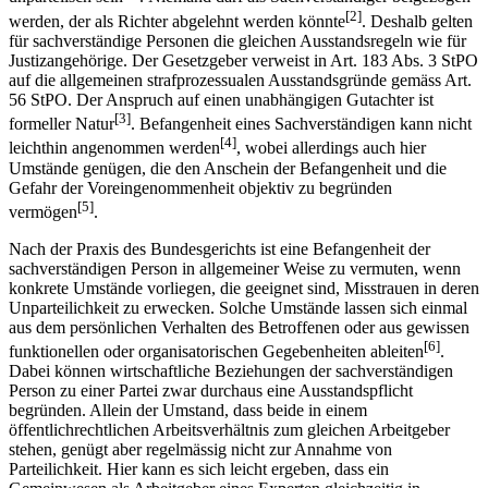
[2]
werden, der als Richter abgelehnt werden könnte
. Deshalb gelten
für sachverständige Personen die gleichen Ausstandsregeln wie für
Justiz­angehörige. Der Gesetzgeber verweist in Art. 183 Abs. 3 StPO
auf die allgemeinen strafprozessualen Ausstandsgründe gemäss Art.
56 StPO. Der Anspruch auf einen unabhängigen Gutachter ist
[3]
formeller Natur
. Befangenheit eines Sachverständigen kann nicht
[4]
leichthin angenommen werden
, wobei allerdings auch hier
Umstände genügen, die den Anschein der Befangenheit und die
Gefahr der Voreingenommenheit objektiv zu begründen
[5]
vermögen
.
Nach der Praxis des Bundesgerichts ist eine Befangenheit der
sachverständigen Person in allgemeiner Weise zu vermuten, wenn
konkrete Umstände vorliegen, die geeignet sind, Misstrauen in deren
Unparteilichkeit zu erwecken. Solche Umstände lassen sich einmal
aus dem persönlichen Verhalten des Betroffenen oder aus gewissen
[6]
funktionellen oder organisatorischen Gegebenheiten ableiten
.
Dabei können wirtschaftliche Beziehungen der sachverständigen
Person zu einer Partei zwar durchaus eine Ausstandspflicht
begründen. Allein der Umstand, dass beide in einem
öffentlichrechtlichen Arbeitsverhältnis zum gleichen Arbeitgeber
stehen, genügt aber regelmässig nicht zur Annahme von
Parteilichkeit. Hier kann es sich leicht ergeben, dass ein