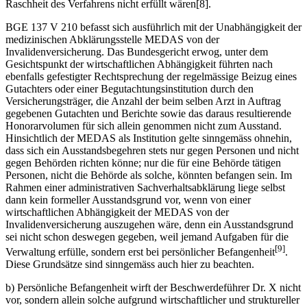
Raschheit des Verfahrens nicht erfüllt wären[8].
BGE 137 V 210 befasst sich ausführlich mit der Unabhängigkeit der
medizinischen Abklärungsstelle MEDAS von der
Invalidenversicherung. Das Bundesgericht erwog, unter dem
Gesichtspunkt der wirtschaftlichen Abhängigkeit führten nach
ebenfalls gefestigter Rechtsprechung der regelmässige Beizug eines
Gutachters oder einer Begutachtungsinstitution durch den
Versicherungsträger, die Anzahl der beim selben Arzt in Auftrag
gegebenen Gutachten und Berichte sowie das daraus resultierende
Honorarvolumen für sich allein genommen nicht zum Ausstand.
Hinsichtlich der MEDAS als Institution gelte sinngemäss ohnehin,
dass sich ein Ausstandsbegehren stets nur gegen Personen und nicht
gegen Behörden richten könne; nur die für eine Behörde tätigen
Personen, nicht die Behörde als solche, könnten befangen sein. Im
Rahmen einer administrativen Sachverhaltsabklärung liege selbst
dann kein formeller Ausstandsgrund vor, wenn von einer
wirtschaftlichen Abhängigkeit der MEDAS von der
Invalidenversicherung auszugehen wäre, denn ein Ausstandsgrund
sei nicht schon deswegen gegeben, weil jemand Aufgaben für die
[9]
Verwaltung erfülle, sondern erst bei persönlicher Befangenheit
.
Diese Grundsätze sind sinngemäss auch hier zu beachten.
b) Persönliche Befangenheit wirft der Beschwerdeführer Dr. X nicht
vor, sondern allein solche aufgrund wirtschaftlicher und struktureller