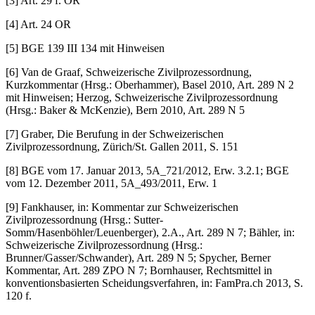
[3] Art. 29 f. OR
[4] Art. 24 OR
[5] BGE 139 III 134 mit Hinweisen
[6] Van de Graaf, Schweizerische Zivilprozessordnung,
Kurzkommentar (Hrsg.: Ober­hammer), Basel 2010, Art. 289 N 2
mit Hinweisen; Herzog, Schweizerische Zivilprozessordnung
(Hrsg.: Baker & McKenzie), Bern 2010, Art. 289 N 5
[7] Graber, Die Berufung in der Schweizerischen
Zivilprozessordnung, Zürich/St. Gal­len 2011, S. 151
[8] BGE vom 17. Januar 2013, 5A_721/2012, Erw. 3.2.1; BGE
vom 12. Dezember 2011, 5A_493/2011, Erw. 1
[9] Fankhauser, in: Kommentar zur Schweizerischen
Zivilprozessordnung (Hrsg.: Sutter-
Somm/Hasenböhler/Leuenberger), 2.A., Art. 289 N 7; Bähler, in:
Schweizerische Zivilprozessordnung (Hrsg.:
Brunner/Gasser/Schwander), Art. 289 N 5; Spycher, Berner
Kommentar, Art. 289 ZPO N 7; Bornhauser, Rechtsmittel in
konventionsbasierten Scheidungsverfahren, in: FamPra.ch 2013, S.
120 f.