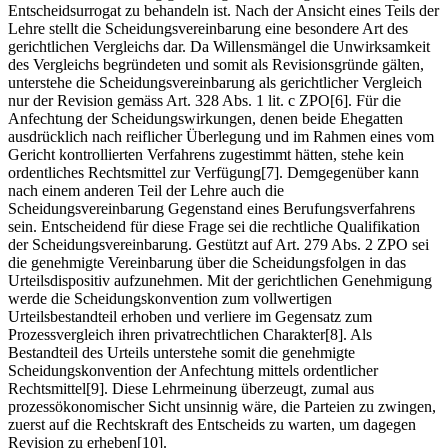
Entscheidsurrogat zu behandeln ist. Nach der Ansicht eines Teils der
Lehre stellt die Scheidungsvereinbarung eine besondere Art des
gerichtlichen Vergleichs dar. Da Willensmängel die Unwirksamkeit
des Vergleichs begründeten und somit als Revisionsgründe gälten,
unterstehe die Scheidungsvereinbarung als gerichtlicher Vergleich
nur der Revision gemäss Art. 328 Abs. 1 lit. c ZPO[6]. Für die
Anfechtung der Scheidungswirkungen, denen beide Ehegatten
ausdrücklich nach reiflicher Überlegung und im Rahmen eines vom
Gericht kontrollierten Verfahrens zugestimmt hätten, stehe kein
ordent­liches Rechtsmittel zur Verfügung[7]. Demgegenüber kann
nach einem anderen Teil der Lehre auch die
Scheidungsvereinbarung Gegenstand eines Berufungsverfahrens
sein. Entscheidend für diese Frage sei die rechtliche Qualifikation
der Scheidungsvereinbarung. Gestützt auf Art. 279 Abs. 2 ZPO sei
die genehmigte Vereinbarung über die Scheidungsfolgen in das
Urteilsdispositiv aufzunehmen. Mit der gerichtlichen Genehmigung
werde die Scheidungskonvention zum vollwertigen
Urteilsbestandteil erhoben und verliere im Gegensatz zum
Prozessvergleich ihren privatrechtlichen Charakter[8]. Als
Bestandteil des Urteils unterstehe somit die genehmigte
Scheidungskonvention der Anfechtung mittels ordentlicher
Rechtsmittel[9]. Diese Lehrmeinung überzeugt, zumal aus
prozessökonomischer Sicht unsinnig wäre, die Parteien zu zwingen,
zuerst auf die Rechtskraft des Entscheids zu warten, um dagegen
Revision zu erheben[10].