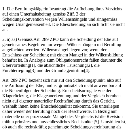
1. Die Berufungsklägerin beantragt die Aufhebung ihres Verzichts
auf einen Unterhaltsbeitrag gemäss Ziff. 3 der
Scheidungskonvention wegen Willensmängeln und sinngemäss
wegen Unangemessenheit. Die Ehescheidung an sich ficht sie nicht
an.
2. a) aa) Gemäss Art. 289 ZPO kann die Scheidung der Ehe auf
gemeinsames Begehren nur wegen Willensmängeln mit Berufung
angefochten werden. Willensmängel liegen vor, wenn der
Entschluss zur Scheidung mit einem Mangel in der Willensbildung
behaftet ist. In Analogie zum Obligationenrecht fallen darunter die
Übervorteilung[1], die absichtliche Täuschung[2], die
Furchterregung[3] und der Grundlagenirrtum[4].
Art. 289 ZPO bezieht sich nur auf den Scheidungspunkt, also auf
die Auflösung der Ehe, und ist grundsätzlich nicht anwendbar auf
die Nebenfolgen der Scheidung. Entscheidsurrogate wie der
Klagerückzug, die Klageanerkennung und der Vergleich beruhen
nicht auf eigener materieller Rechtsfindung durch das Gericht,
weshalb ihnen keine Entscheidqualität zukommt. Sie unterliegen
daher weder der Berufung noch der Beschwerde. In Bezug auf
materielle oder prozessuale Mängel des Vergleichs ist die Revision
mithin primäres und ausschliessliches Rechtsmittel[5]. Umstritten ist,
ob auch die rechtskräftig genehmigte Scheidungsvereinbarung als