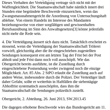
Dieses Verhalten der Verteidigung vertrage sich nicht mit der
Waffengleichheit. Die Staatsanwaltschaft habe nämlich innert drei
Stunden eine begründete Beschwerde einzureichen, wenn das
Zwangsmassnahmengericht die Anordnung von Untersuchungshaft
ablehne. Von einem Handeln im Interesse des Mandanten
beziehungsweise von einer sorgfältigen und gewissenhaften
Berufsausübung im Sinn des Anwaltsgesetzes[3] könne jedenfalls
nicht mehr die Rede sein.
4. Die Verteidigung äussert sich dazu nicht. Tatsächlich erscheint es
stossend, wenn die Verteidigung der Staatsanwaltschaft Trölerei
vorwirft, gleichzeitig aber die ihr eingeschrieben zugestellten
Sendungen konsequent erst am letzten Tag der Frist bei der Post
abholt und jede Frist dann noch voll ausschöpft. Wie das
Obergericht bereits ausführte, ist die Zustellung durch
eingeschriebene Postsendung weder zwingend noch die einzige
Möglichkeit. Art. 85 Abs. 2 StPO erlaubt die Zustellung auch auf
andere Weise, insbesondere durch die Polizei. Der Verteidiger läuft
daher Gefahr, sollte er weiterhin in Haftfällen die siebentägige
Abholfrist systematisch ausschöpfen, dass ihm die
Staatsanwaltschaft die Sendungen polizeilich zustellt.
Obergericht, 2. Abteilung, 26. Juni 2013, SW.2013.45
Die dagegen erhobene Beschwerde wies das Bundesgericht am 11.