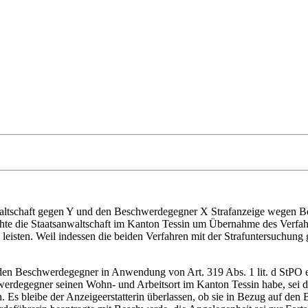
nwaltschaft gegen Y und den Beschwerdegegner X Strafanzeige wegen B
chte die Staatsanwaltschaft im Kanton Tessin um Übernahme des Verf
e zu leisten. Weil indessen die beiden Verfahren mit der Strafuntersuchu
n den Beschwerdegegner in Anwendung von Art. 319 Abs. 1 lit. d StPO ei
hwerdegegner seinen Wohn- und Arbeitsort im Kanton Tessin habe, sei d
fen. Es bleibe der Anzeigeerstatterin überlassen, ob sie in Bezug auf 