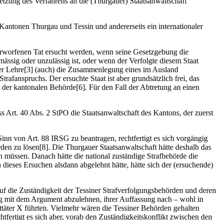
etzung des Verfahrens an die (Thurgauer) Staatsanwaltschaft
n Kantonen Thurgau und Tessin und andererseits ein internationaler
erworfenen Tat ersucht werden, wenn seine Gesetzgebung die
ässig oder unzulässig ist, oder wenn der Verfolgte diesem Staat
n der Lehre[3] (auch) die Zusammenlegung eines im Ausland
rafanspruchs. Der ersuchte Staat ist aber grundsätzlich frei, das
der kantonalen Behörde[6]. Für den Fall der Abtretung an einen
 Art. 40 Abs. 2 StPO die Staatsanwaltschaft des Kantons, der zuerst
nn von Art. 88 IRSG zu beantragen, rechtfertigt es sich vorgängig
rden zu lösen[8]. Die Thurgauer Staatsanwaltschaft hätte deshalb das
en müssen. Danach hätte die national zuständige Strafbehörde die
 dieses Ersuchen alsdann abgelehnt hätte, hätte sich der (ersuchende)
 die Zuständigkeit der Tessiner Strafverfolgungsbehörden und deren
ng mit dem Argument abzulehnen, ihrer Auffassung nach – wohl in
ttäter X führten. Vielmehr wären die Tessiner Behörden gehalten
tfertigt es sich aber, vorab den Zuständigkeitskonflikt zwischen den