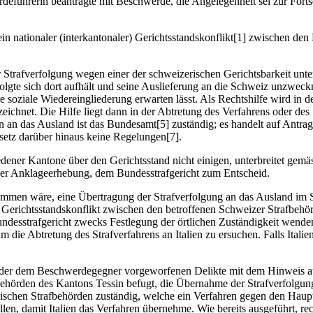
deführerin beantragte mit Beschwerde, die Angelegenheit sei zur Forts
 ein nationaler (interkantonaler) Gerichtsstandskonflikt[1] zwischen de
Strafverfolgung wegen einer der schweizerischen Gerichtsbarkeit unt
olgte sich dort aufhält und seine Auslieferung an die Schweiz unzweckm
re soziale Wiedereingliederung erwarten lässt. Als Rechtshilfe wird i
hnet. Die Hilfe liegt dann in der Abtretung des Verfahrens oder des St
an das Ausland ist das Bundesamt[5] zuständig; es handelt auf Antrag 
setz darüber hinaus keine Regelungen[7].
ner Kantone über den Gerichtsstand nicht einigen, unterbreitet gemäss
r der Anklageerhebung, dem Bundesstrafgericht zum Entscheid.
ommen wäre, eine Übertragung der Strafverfolgung an das Ausland im Si
en Gerichtsstandskonflikt zwischen den betroffenen Schweizer Strafbehö
 Bundesstrafgericht zwecks Festlegung der örtlichen Zuständigkeit wend
ie Abtretung des Strafverfahrens an Italien zu ersuchen. Falls Italien
g der dem Beschwerdegegner vorgeworfenen Delikte mit dem Hinweis auf
Behörden des Kantons Tessin befugt, die Übernahme der Strafverfolgu
enischen Strafbehörden zuständig, welche ein Verfahren gegen den Haup
, damit Italien das Verfahren übernehme. Wie bereits ausgeführt, rech