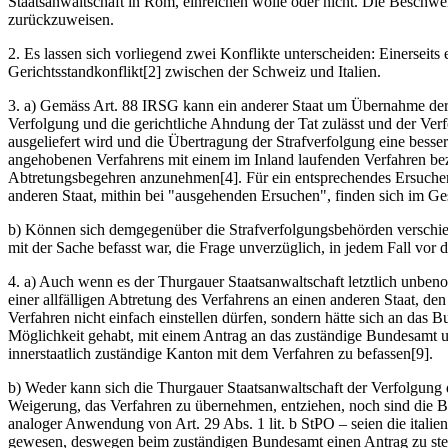
Staatsanwaltschaft in Rom, einreichen wolle oder nicht. Die Beschwer
zurückzuweisen.
2. Es lassen sich vorliegend zwei Konflikte unterscheiden: Einerseits
Gerichtsstandkonflikt[2] zwischen der Schweiz und Italien.
3. a) Gemäss Art. 88 IRSG kann ein anderer Staat um Übernahme der 
Verfolgung und die gerichtliche Ahndung der Tat zulässt und der Verf
ausgeliefert wird und die Übertragung der Strafverfolgung eine besse
angehobenen Verfahrens mit einem im Inland laufenden Verfahren bezeic
Abtretungsbegehren anzunehmen[4]. Für ein entsprechendes Ersuchen 
anderen Staat, mithin bei "ausgehenden Ersuchen", finden sich im Ge
b) Können sich demgegenüber die Strafverfolgungsbehörden verschiede
mit der Sache befasst war, die Frage unverzüglich, in jedem Fall vo
4. a) Auch wenn es der Thurgauer Staatsanwaltschaft letztlich unben
einer allfälligen Abtretung des Verfahrens an einen anderen Staat, d
Verfahren nicht einfach einstellen dürfen, sondern hätte sich an das
Möglichkeit gehabt, mit einem Antrag an das zuständige Bundesamt um d
innerstaatlich zuständige Kanton mit dem Verfahren zu befassen[9].
b) Weder kann sich die Thurgauer Staatsanwaltschaft der Verfolgun
Weigerung, das Verfahren zu übernehmen, entziehen, noch sind die 
analoger Anwendung von Art. 29 Abs. 1 lit. b StPO – seien die itali
gewesen, deswegen beim zuständigen Bundesamt einen Antrag zu stellen