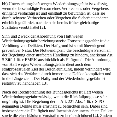
bb) Untersuchungshaft wegen Wiederholungsgefahr ist zulässig,
wenn die beschuldigte Person eines Verbrechens oder Vergehens
dringend verdächtig ist und ernsthaft zu befürchten ist, dass sie
durch schwere Verbrechen oder Vergehen die Sicherheit anderer
erheblich gefährdet, nachdem sie bereits früher gleichartige
Straftaten verübt hatte[12].
Sinn und Zweck der Anordnung von Haft wegen
Wiederholungsgefahr beziehungsweise Fortsetzungsgefahr ist die
Verhütung von Delikten. Der Haftgrund ist somit überwiegend
präventiver Natur. Die Notwendigkeit, die beschuldigte Person an
der Begehung einer strafbaren Handlung zu hindern, anerkennt Art.
5 Ziff. 1 lit. c EMRK ausdrücklich als Haftgrund. Die Anordnung
von Haft wegen Wiederholungsgefahr dient auch dem
strafprozessualen Ziel der Beschleunigung, indem verhindert wird,
dass sich das Verfahren durch immer neue Delikte kompliziert und
in die Länge zieht. Der Haftgrund der Wiederholungsgefahr ist
restriktiv zu handhaben[13].
Nach der Rechtsprechung des Bundesgerichts ist Haft wegen
Wiederholungsgefahr zulässig, wenn die Rückfallprognose sehr
ungünstig ist. Die Begehung der in Art. 221 Abs. 1 lit. c StPO
genannten Delikte muss ernsthaft zu befürchten sein. Dabei sind
insbesondere die Häufigkeit und Intensität der untersuchten Delikte
sowie die einschlägigen Vorstrafen zu berücksichtigen[14]. Zudem