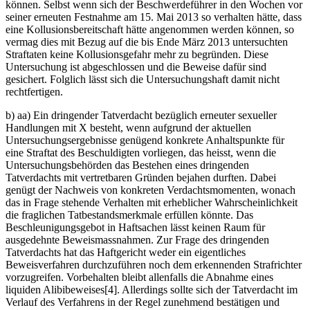
können. Selbst wenn sich der Beschwerdeführer in den Wochen vor
seiner erneuten Festnahme am 15. Mai 2013 so verhalten hätte, dass
eine Kollusionsbereitschaft hätte angenommen werden können, so
vermag dies mit Bezug auf die bis Ende März 2013 untersuchten
Straftaten keine Kollusionsgefahr mehr zu begründen. Diese
Untersuchung ist abgeschlossen und die Beweise dafür sind
gesichert. Folglich lässt sich die Untersuchungshaft damit nicht
rechtfertigen.
b) aa) Ein dringender Tatverdacht bezüglich erneuter sexueller
Handlungen mit X besteht, wenn aufgrund der aktuellen
Untersuchungsergebnisse genügend konkrete Anhaltspunkte für
eine Straftat des Beschuldigten vorliegen, das heisst, wenn die
Untersuchungsbehörden das Bestehen eines dringenden
Tatverdachts mit vertretbaren Gründen bejahen durften. Dabei
genügt der Nachweis von konkreten Verdachtsmomenten, wonach
das in Frage stehende Verhalten mit erheblicher Wahrscheinlichkeit
die fraglichen Tatbestandsmerkmale erfüllen könnte. Das
Beschleunigungsgebot in Haftsachen lässt keinen Raum für
ausgedehnte Beweismassnahmen. Zur Frage des dringenden
Tatverdachts hat das Haftgericht weder ein eigentliches
Beweisverfahren durchzuführen noch dem erkennenden Strafrichter
vorzugreifen. Vorbehalten bleibt allenfalls die Abnahme eines
liquiden Alibibeweises[4]. Allerdings sollte sich der Tatverdacht im
Verlauf des Verfahrens in der Regel zunehmend bestätigen und