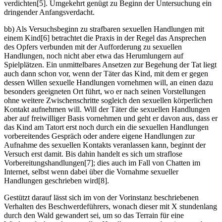
verdichten[5]. Umgekehrt genügt zu Beginn der Untersuchung ein
dringender Anfangsverdacht.
bb) Als Versuchsbeginn zu strafbaren sexuellen Handlungen mit
einem Kind[6] betrachtet die Praxis in der Regel das Ansprechen
des Opfers verbunden mit der Aufforderung zu sexuellen
Handlungen, noch nicht aber etwa das Herumlungern auf
Spielplätzen. Ein unmittelbares Ansetzen zur Begehung der Tat liegt
auch dann schon vor, wenn der Täter das Kind, mit dem er gegen
dessen Willen sexuelle Handlungen vornehmen will, an einen dazu
besonders geeigneten Ort führt, wo er nach seinen Vorstellungen
ohne weitere Zwischenschritte sogleich den sexuellen körperlichen
Kontakt aufnehmen will. Will der Täter die sexuellen Handlungen
aber auf freiwilliger Basis vornehmen und geht er davon aus, dass er
das Kind am Tatort erst noch durch ein die sexuellen Handlungen
vorbereitendes Gespräch oder andere eigene Handlungen zur
Aufnahme des sexuellen Kontakts veranlassen kann, beginnt der
Versuch erst damit. Bis dahin handelt es sich um straflose
Vorbereitungshandlungen[7]; dies auch im Fall von Chatten im
Internet, selbst wenn dabei über die Vornahme sexueller
Handlungen geschrieben wird[8].
Gestützt darauf lässt sich im von der Vorinstanz beschriebenen
Verhalten des Beschwerdeführers, wonach dieser mit X stundenlang
durch den Wald gewandert sei, um so das Terrain für eine