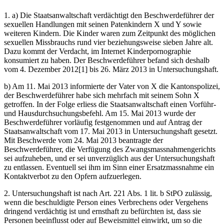
1. a) Die Staatsanwaltschaft verdächtigt den Beschwerdeführer der
sexuellen Handlungen mit seinen Patenkindern X und Y sowie
weiteren Kindern. Die Kinder waren zum Zeitpunkt des möglichen
sexuellen Missbrauchs rund vier beziehungsweise sieben Jahre alt.
Dazu kommt der Verdacht, im Internet Kinderpornographie
konsumiert zu haben. Der Beschwerdeführer befand sich deshalb
vom 4. Dezember 2012[1] bis 26. März 2013 in Untersuchungshaft.
b) Am 11. Mai 2013 informierte der Vater von X die Kantonspolizei,
der Beschwerdeführer habe sich mehrfach mit seinem Sohn X
getroffen. In der Folge erliess die Staatsanwaltschaft einen Vorführ-
und Hausdurchsuchungsbefehl. Am 15. Mai 2013 wurde der
Beschwerdeführer vorläufig festgenommen und auf Antrag der
Staatsanwaltschaft vom 17. Mai 2013 in Untersuchungshaft gesetzt.
Mit Beschwerde vom 24. Mai 2013 beantragte der
Beschwerdeführer, die Verfügung des Zwangsmassnahmengerichts
sei aufzuheben, und er sei unverzüglich aus der Untersuchungshaft
zu entlassen. Eventuell sei ihm im Sinn einer Ersatzmassnahme ein
Kontaktverbot zu den Opfern aufzuerlegen.
2. Untersuchungshaft ist nach Art. 221 Abs. 1 lit. b StPO zulässig,
wenn die beschuldigte Person eines Verbrechens oder Vergehens
dringend verdächtig ist und ernsthaft zu befürchten ist, dass sie
Personen beeinflusst oder auf Beweismittel einwirkt, um so die