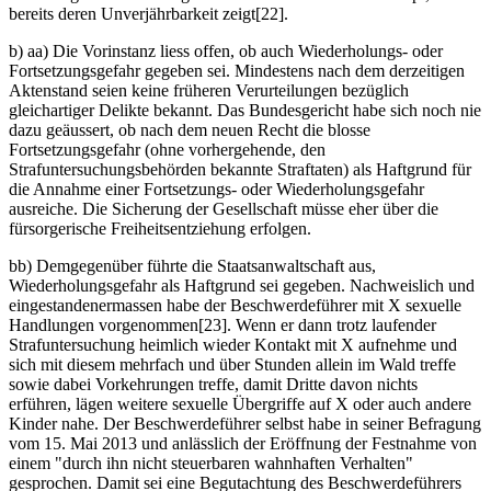
bereits deren Unverjährbarkeit zeigt[22].
b) aa) Die Vorinstanz liess offen, ob auch Wiederholungs- oder
Fortsetzungsgefahr gegeben sei. Mindestens nach dem derzeitigen
Aktenstand seien keine früheren Verurteilungen bezüglich
gleichartiger Delikte bekannt. Das Bundesgericht habe sich noch nie
dazu geäussert, ob nach dem neuen Recht die blosse
Fortsetzungsgefahr (ohne vorhergehende, den
Strafuntersuchungsbehörden bekannte Straftaten) als Haftgrund für
die Annahme einer Fortsetzungs- oder Wiederholungsgefahr
ausreiche. Die Sicherung der Gesellschaft müsse eher über die
fürsorgerische Freiheitsentziehung erfolgen.
bb) Demgegenüber führte die Staatsanwaltschaft aus,
Wiederholungsgefahr als Haftgrund sei gegeben. Nachweislich und
eingestandenermassen habe der Beschwerdeführer mit X sexuelle
Handlungen vorgenommen[23]. Wenn er dann trotz laufender
Strafuntersuchung heimlich wieder Kontakt mit X aufnehme und
sich mit diesem mehrfach und über Stunden allein im Wald treffe
sowie dabei Vorkehrungen treffe, damit Dritte davon nichts
erführen, lägen weitere sexuelle Übergriffe auf X oder auch andere
Kinder nahe. Der Beschwerdeführer selbst habe in seiner Befragung
vom 15. Mai 2013 und anlässlich der Eröffnung der Festnahme von
einem "durch ihn nicht steuerbaren wahnhaften Verhalten"
gesprochen. Damit sei eine Begutachtung des Beschwerdeführers