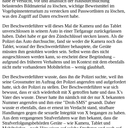
habe er versucht, vor und anlässlich der Hausdurchsuchung
belastendes Bildmaterial zu löschen, wichtige Beweismittel im
Vogelspinnenterrarium zu verstecken und Passwortlisten zu löschen,
was den Zugriff auf Daten erschwert habe.
Der Beschwerdeführer will dieses Mal die Kamera und das Tablet
unverschlossen in seinem Auto in einer Tiefgarage zurückgelassen
haben. Dabei habe er gar den Zündschlüssel stecken lassen. Als die
Polizei das Auto durchsuchte, fand sie weder die Kamera noch das
Tablet, worauf der Beschwerdeführer behauptete, die Geräte
müssten ihm gestohlen worden sein. Selbst wenn dies nicht
ausgeschlossen werden kann, so erscheint diese Begründung –
aufgrund des früheren Verhaltens und im Kontext mit dem ebenfalls
nicht mehr vorhandenen Mobiltelefon – wenig glaubhaft.
Der Beschwerdeführer wusste, dass ihn die Polizei suchte, weil ihn
seine Grossmutter im Auftrag der Polizei angerufen und aufgefordert
hatte, sich der Polizei zu stellen. Der Beschwerdeführer war sich
bewusst, dass er sich wiederholt mit X getroffen hatte und dass X's
Vater dies wusste. Dieser hatte ihn nämlich mit der nur X bekannten
Nummer angerufen und ihm eine "Droh-SMS" gesandt. Daher
wusste er ebenfalls, dass er erneut im Verdacht stand, strafbare
Handlungen gegen die sexuelle Integrität von X begangen zu haben.
Aus dem vergangenen Strafverfahren war ihm bekannt, dass die
Strafverfolgungsbehörden Geräte – wie Kamera, Tablet und