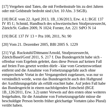
[17] Vergehen sind Taten, die mit Freiheitsstrafe bis zu drei Jahren
oder mit Geldstrafe bedroht sind (Art. 10 Abs. 3 StGB).
[18] BGE vom 22. April 2013, 1B_136/2013, Erw. 4.1; BGE 137
IV 85 f.; Schmid, Handbuch des schweizerischen Strafprozessrecht,
Zürich/St. Gallen 2009, N 1024; Forster, Art. 221 StPO N 14
[19] BGE 137 IV 13 = Pra 100, 2011, Nr. 90
[20] Vom 21. Dezember 2005, BBl 2005 S. 1229
[21] Vgl. Ruckstuhl/Dittmann/Arnold, Strafprozessrecht,
Zürich/Basel/Genf 2011, S. 217 f. Das Bundesgericht habe sich -
offenbar vom Ergebnis geleitet, dass diese Person auf keinen Fall
auf freien Fuss gesetzt werden dürfe - klar vom Gesetzeswortlaut
entfernt und die Annahme von Fortsetzungsgefahr auch ohne
entsprechende Vortat in der Vergangenheit zugelassen, was nur so
verständlich werde, wenn das Bundesgericht auch den Haftgrund
der Ausführungsgefahr als erfüllt erachtet habe. Auf jeden Fall habe
das Bundesgericht in einem nachfolgenden Entscheid (BGE
1B_126/2011, Erw. 3.2) unter Verweis auf den ersten ohne weiteres
festgehalten, für die Annahme von Fortsetzungsgefahr müsse die
beschuldigte Person bereits früher gleichartige Vortaten (also Plural)
verübt haben.