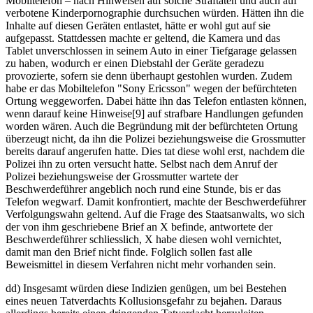
Mobiltelefon – nach Hinweisen auf solche Straftaten und auch auf
verbotene Kinderpornographie durchsuchen würden. Hätten ihn die
Inhalte auf diesen Geräten entlastet, hätte er wohl gut auf sie
aufgepasst. Stattdessen machte er geltend, die Kamera und das
Tablet unverschlossen in seinem Auto in einer Tiefgarage gelassen
zu haben, wodurch er einen Diebstahl der Geräte geradezu
provozierte, sofern sie denn überhaupt gestohlen wurden. Zudem
habe er das Mobiltelefon "Sony Ericsson" wegen der befürchteten
Ortung weggeworfen. Dabei hätte ihn das Telefon entlasten können,
wenn darauf keine Hinweise[9] auf strafbare Handlungen gefunden
worden wären. Auch die Begründung mit der befürchteten Ortung
überzeugt nicht, da ihn die Polizei beziehungsweise die Grossmutter
bereits darauf angerufen hatte. Dies tat diese wohl erst, nachdem die
Polizei ihn zu orten versucht hatte. Selbst nach dem Anruf der
Polizei beziehungsweise der Grossmutter wartete der
Beschwerdeführer angeblich noch rund eine Stunde, bis er das
Telefon wegwarf. Damit konfrontiert, machte der Beschwerdeführer
Verfolgungswahn geltend. Auf die Frage des Staatsanwalts, wo sich
der von ihm geschriebene Brief an X befinde, antwortete der
Beschwerdeführer schliesslich, X habe diesen wohl vernichtet,
damit man den Brief nicht finde. Folglich sollen fast alle
Beweismittel in diesem Verfahren nicht mehr vorhanden sein.
dd) Insgesamt würden diese Indizien genügen, um bei Bestehen
eines neuen Tatverdachts Kollusionsgefahr zu bejahen. Daraus