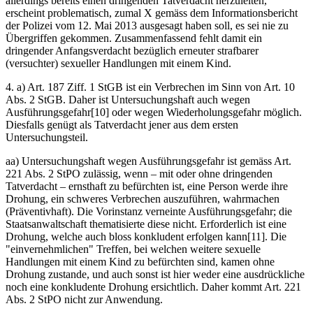
allerdings bereits einen dringenden Tatverdacht herzuleiten,
erscheint problematisch, zumal X gemäss dem Informationsbericht
der Polizei vom 12. Mai 2013 ausgesagt haben soll, es sei nie zu
Übergriffen gekommen. Zusammenfassend fehlt damit ein
dringender Anfangsverdacht bezüglich erneuter strafbarer
(versuchter) sexueller Handlungen mit einem Kind.
4. a) Art. 187 Ziff. 1 StGB ist ein Verbrechen im Sinn von Art. 10
Abs. 2 StGB. Daher ist Untersuchungshaft auch wegen
Ausführungsgefahr[10] oder wegen Wiederholungsgefahr möglich.
Diesfalls genügt als Tatverdacht jener aus dem ersten
Untersuchungsteil.
aa) Untersuchungshaft wegen Ausführungsgefahr ist gemäss Art.
221 Abs. 2 StPO zulässig, wenn – mit oder ohne dringenden
Tatverdacht – ernsthaft zu befürchten ist, eine Person werde ihre
Drohung, ein schweres Verbrechen auszuführen, wahrmachen
(Präventivhaft). Die Vorinstanz verneinte Ausführungsgefahr; die
Staatsanwaltschaft thematisierte diese nicht. Erforderlich ist eine
Drohung, welche auch bloss konkludent erfolgen kann[11]. Die
"einvernehmlichen" Treffen, bei welchen weitere sexuelle
Handlungen mit einem Kind zu befürchten sind, kamen ohne
Drohung zustande, und auch sonst ist hier weder eine ausdrückliche
noch eine konkludente Drohung ersichtlich. Daher kommt Art. 221
Abs. 2 StPO nicht zur Anwendung.