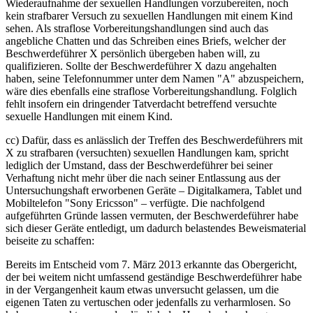
Wiederaufnahme der sexuellen Handlungen vorzubereiten, noch
kein strafbarer Versuch zu sexuellen Handlungen mit einem Kind
sehen. Als straflose Vorbereitungshandlungen sind auch das
angebliche Chatten und das Schreiben eines Briefs, welcher der
Beschwerdeführer X persönlich übergeben haben will, zu
qualifizieren. Sollte der Beschwerdeführer X dazu angehalten
haben, seine Telefonnummer unter dem Namen "A" abzuspeichern,
wäre dies ebenfalls eine straflose Vorbereitungshandlung. Folglich
fehlt insofern ein dringender Tatverdacht betreffend versuchte
sexuelle Handlungen mit einem Kind.
cc) Dafür, dass es anlässlich der Treffen des Beschwerdeführers mit
X zu strafbaren (versuchten) sexuellen Handlungen kam, spricht
lediglich der Umstand, dass der Beschwerdeführer bei seiner
Verhaftung nicht mehr über die nach seiner Entlassung aus der
Untersuchungshaft erworbenen Geräte – Digitalkamera, Tablet und
Mobiltelefon "Sony Ericsson" – verfügte. Die nachfolgend
aufgeführten Gründe lassen vermuten, der Beschwerdeführer habe
sich dieser Geräte entledigt, um dadurch belastendes Beweismaterial
beiseite zu schaffen:
Bereits im Entscheid vom 7. März 2013 erkannte das Obergericht,
der bei weitem nicht umfassend geständige Beschwerdeführer habe
in der Vergangenheit kaum etwas unversucht gelassen, um die
eigenen Taten zu vertuschen oder jedenfalls zu verharmlosen. So