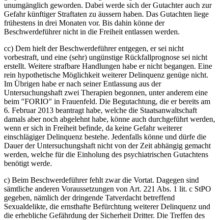
unumgänglich geworden. Dabei werde sich der Gutachter auch zur
Gefahr künftiger Straftaten zu äussern haben. Das Gutachten liege
frühestens in drei Monaten vor. Bis dahin könne der
Beschwerdeführer nicht in die Freiheit entlassen werden.
cc) Dem hielt der Beschwerdeführer entgegen, er sei nicht
vorbestraft, und eine (sehr) ungünstige Rückfallprognose sei nicht
erstellt. Weitere strafbare Handlungen habe er nicht begangen. Eine
rein hypothetische Möglichkeit weiterer Delinquenz genüge nicht.
Im Übrigen habe er nach seiner Entlassung aus der
Untersuchungshaft zwei Therapien begonnen, unter anderem eine
beim "FORIO" in Frauenfeld. Die Begutachtung, die er bereits am
6. Februar 2013 beantragt habe, welche die Staatsanwaltschaft
damals aber noch abgelehnt habe, könne auch durchgeführt werden,
wenn er sich in Freiheit befinde, da keine Gefahr weiterer
einschlägiger Delinquenz bestehe. Jedenfalls könne und dürfe die
Dauer der Untersuchungshaft nicht von der Zeit abhängig gemacht
werden, welche für die Einholung des psychiatrischen Gutachtens
benötigt werde.
c) Beim Beschwerdeführer fehlt zwar die Vortat. Dagegen sind
sämtliche anderen Voraussetzungen von Art. 221 Abs. 1 lit. c StPO
gegeben, nämlich der dringende Tatverdacht betreffend
Sexualdelikte, die ernsthafte Befürchtung weiterer Delinquenz und
die erhebliche Gefährdung der Sicherheit Dritter. Die Treffen des