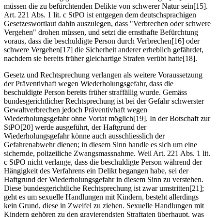
müssen die zu befürchtenden Delikte von schwerer Natur sein[15].
Art. 221 Abs. 1 lit. c StPO ist entgegen dem deutschsprachigen
Gesetzeswortlaut dahin auszulegen, dass "Verbrechen oder schwere
Vergehen" drohen müssen, und setzt die ernsthafte Befürchtung
voraus, dass die beschuldigte Person durch Verbrechen[16] oder
schwere Vergehen[17] die Sicherheit anderer erheblich gefährdet,
nachdem sie bereits früher gleichartige Strafen verübt hatte[18].
Gesetz und Rechtsprechung verlangen als weitere Voraussetzung
der Präventivhaft wegen Wiederholungsgefahr, dass die
beschuldigte Person bereits früher straffällig wurde. Gemäss
bundesgerichtlicher Rechtsprechung ist bei der Gefahr schwerster
Gewaltverbrechen jedoch Präventivhaft wegen
Wiederholungsgefahr ohne Vortat möglich[19]. In der Botschaft zur
StPO[20] werde ausgeführt, der Haftgrund der
Wiederholungsgefahr könne auch ausschliesslich der
Gefahrenabwehr dienen; in diesem Sinn handle es sich um eine
sichernde, polizeiliche Zwangsmassnahme. Weil Art. 221 Abs. 1 lit.
c StPO nicht verlange, dass die beschuldigte Person während der
Hängigkeit des Verfahrens ein Delikt begangen habe, sei der
Haftgrund der Wiederholungsgefahr in diesem Sinn zu verstehen.
Diese bundesgerichtliche Rechtsprechung ist zwar umstritten[21];
geht es um sexuelle Handlungen mit Kindern, besteht allerdings
kein Grund, diese in Zweifel zu ziehen. Sexuelle Handlungen mit
Kindern gehören zu den gravierendsten Straftaten überhaupt, was