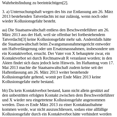
Wahrheitsfindung zu beeinträchtigen[2].
3. a) Untersuchungshaft wegen des bis zur Entlassung am 26. März
2013 bestehenden Tatverdachts ist nur zulässig, wenn noch oder
wieder Kollusionsgefahr besteht.
aa) Die Staatsanwaltschaft entliess den Beschwerdeführer am 26.
März 2013 aus der Haft, weil sie offenbar bei fortbestehendem
Tatverdacht[3] keine Kollusionsgefahr mehr sah. Andernfalls hätte
die Staatsanwaltschaft beim Zwangsmassnahmengericht entweder
um Haftverlängerung oder um Ersatzmassnahmen, insbesondere um
ein Kontaktverbot, ersucht. Der Vater von X behauptete zwar, ein
Kontaktverbot sei durch Rechtsanwalt R veranlasst worden; in den
Akten findet sich dazu jedoch kein Hinweis. Im Haftantrag vom 17.
Mai 2013 machte die Staatsanwaltschaft zudem keine seit der
Haftentlassung am 26. März 2013 weiter bestehende
Kollusionsgefahr geltend, womit per Ende März 2013 keine
Kollusionsgefahr mehr bestand.
bb) Da kein Kontaktverbot bestand, kann nicht allein gestützt auf
den unbestritten erfolgten Kontakt zwischen dem Beschwerdeführer
und X wieder neu eingetretene Kollusionsgefahr angenommen
werden. Dass es Ende März 2013 zu einer Kontaktaufnahme
kommen werde, war nicht auszuschliessen, sodass eine allfällige
Kollusionsgefahr durch ein Kontaktverbot hätte verhindert werden