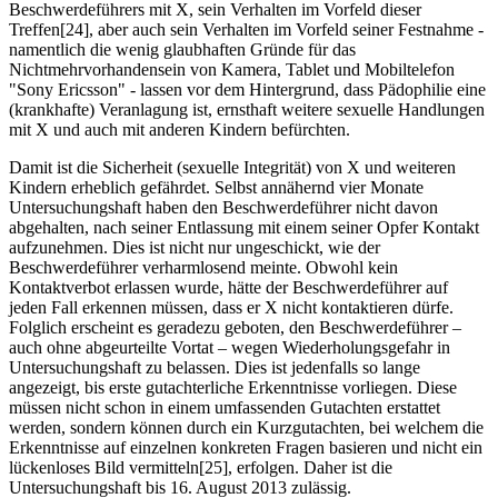
Beschwerdeführers mit X, sein Verhalten im Vorfeld dieser
Treffen[24], aber auch sein Verhalten im Vorfeld seiner Festnahme -
namentlich die wenig glaubhaften Gründe für das
Nichtmehrvorhandensein von Kamera, Tablet und Mobiltelefon
"Sony Ericsson" - lassen vor dem Hintergrund, dass Pädophilie eine
(krankhafte) Veranlagung ist, ernsthaft weitere sexuelle Handlungen
mit X und auch mit anderen Kindern befürchten.
Damit ist die Sicherheit (sexuelle Integrität) von X und weiteren
Kindern erheblich gefährdet. Selbst annähernd vier Monate
Untersuchungshaft haben den Beschwerdeführer nicht davon
abgehalten, nach seiner Entlassung mit einem seiner Opfer Kontakt
aufzunehmen. Dies ist nicht nur ungeschickt, wie der
Beschwerdeführer verharmlosend meinte. Obwohl kein
Kontaktverbot erlassen wurde, hätte der Beschwerdeführer auf
jeden Fall erkennen müssen, dass er X nicht kontaktieren dürfe.
Folglich erscheint es geradezu geboten, den Beschwerdeführer –
auch ohne abgeurteilte Vortat – wegen Wiederholungsgefahr in
Untersuchungshaft zu belassen. Dies ist jedenfalls so lange
angezeigt, bis erste gutachterliche Erkenntnisse vorliegen. Diese
müssen nicht schon in einem umfassenden Gutachten erstattet
werden, sondern können durch ein Kurzgutachten, bei welchem die
Erkenntnisse auf einzelnen konkreten Fragen basieren und nicht ein
lückenloses Bild vermitteln[25], erfolgen. Daher ist die
Untersuchungshaft bis 16. August 2013 zulässig.