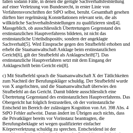
fallen sodann Fälle, in denen die gerügte Sachverhaltsfeststellung
auf einer Verletzung von Bundesrecht, in erster Linie von
Verfahrensvorschriften der StPO selbst, beruht. Gesamthaft gesehen
dürften hier regelmässig Konstellationen relevant sein, die als
willkürliche Sachverhaltsfeststellungen zu qualifizieren sind[4].
Massgeblich, ob ausschliesslich Übertretungen Gegenstand des
erstinstanzlichen Hauptverfahrens bildeten, ist nicht das
erstinstanzliche Urteilsdispositiv, sondern der angeklagte
Sachverhalt[5]. Wird Einsprache gegen den Strafbefehl erhoben und
erhebt die Staatsanwaltschaft Anklage beim erstinstanzlichen
Gericht[6], gilt der Strafbefehl als Anklageschrift[7]. Das
erstinstanzliche Hauptverfahren setzt mit dem Eingang der
Anklageschrift beim Gericht ein[8].
c) Mit Strafbefehl sprach die Staatsanwaltschaft X der Tätlichkeiten
zum Nachteil der Berufungskläger schuldig. Der Strafbefehl wurde
von X angefochten, und die Staatsanwaltschaft überwies den
Strafbefehl an das Gericht. Damit bildete ausschliesslich eine
Übertretung Gegenstand des erstinstanzlichen Hauptverfahrens. Das
Obergericht hat folglich festzustellen, ob der vorinstanzliche
Entscheid im Bereich der zulässigen Kognition von Art. 398 Abs. 4
StPO Fehler aufweist. Daran ändert im Übrigen auch nichts, dass
die Privatkläger bereits vor Vorinstanz beantragten, die
Berufungsbeklagte sei wegen qualifizierter einfacher
Körperverletzung schuldig zu sprechen. Entscheidend ist der