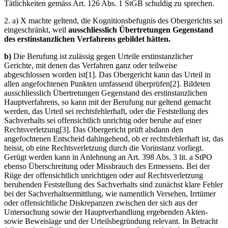
Tätlichkeiten gemäss Art. 126 Abs. 1 StGB schuldig zu sprechen.
2. a) X machte geltend, die Kognitionsbefugnis des Obergerichts sei
eingeschränkt, weil
ausschliesslich Übertretungen Gegenstand
des erstinstanzlichen Verfahrens gebildet hätten.
b)
Die Berufung ist zulässig gegen Urteile erstinstanzlicher
Gerichte, mit denen das Verfahren ganz oder teilweise
abgeschlossen worden ist[1]. Das Obergericht kann das Urteil in
allen angefochtenen Punkten umfassend überprüfen[2]. Bildeten
ausschliesslich Übertretungen Gegenstand des erstinstanzlichen
Hauptverfahrens, so kann mit der Berufung nur geltend gemacht
werden, das Urteil sei rechtsfehlerhaft, oder die Feststellung des
Sachverhalts sei offensichtlich unrichtig oder beruhe auf einer
Rechtsverletzung[3]. Das Obergericht prüft alsdann den
angefochtenen Entscheid dahingehend, ob er rechtsfehlerhaft ist, das
heisst, ob eine Rechtsverletzung durch die Vorinstanz vorliegt.
Gerügt werden kann in Anlehnung an Art. 398 Abs. 3 lit. a StPO
ebenso Überschreitung oder Missbrauch des Ermessens. Bei der
Rüge der offensichtlich unrichtigen oder auf Rechtsverletzung
beruhenden Feststellung des Sachverhalts sind zunächst klare Fehler
bei der Sachverhaltsermittlung, wie namentlich Versehen, Irrtümer
oder offensichtliche Diskrepanzen zwischen der sich aus der
Untersuchung sowie der Hauptverhandlung ergebenden Akten-
sowie Beweislage und der Urteilsbegründung relevant. In Betracht