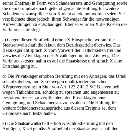
seiner Ehefrau) in Form von Schadenersatz und Genugtuung sowie
die dem Grundsatz nach geltend gemachte Haftung für weitere
Schadenersatzansprüche von X nicht anerkannt worden seien. Sie
verpflichtete diese jedoch, ihren Schwager für die notwendigen
Aufwendungen zu entschädigen. Ebenso wurden X die Kosten des
Verfahrens auferlegt.
c) Gegen diesen Strafbefehl erhob X Einsprache, worauf die
Staatsanwaltschaft die Akten dem Bezirksgericht überwies. Das
Bezirksgericht sprach X vom Vorwurf der Tätlichkeiten frei und
verwies die Zivilklagen der Privatkläger auf den Zivilweg. Die
Verfahrenskosten nahm es auf die Staatskasse und sprach X eine
Entschädigung zu.
d) Die Privatkläger erhoben Berufung mit den Anträgen, das Urteil
sei aufzuheben, und X sei wegen qualifizierter einfacher
Körperverletzung im Sinn von Art. 123 Ziff. 2 StGB, eventuell
wegen Tätlichkeiten, schuldig zu sprechen und angemessen zu
bestrafen. Sie sei zu verpflichten, den Privatklägern eine
Genugtuung und Schadenersatz zu bezahlen. Die Haftung für
weitere Schadenersatzansprüche aus diesem Ereignis sei dem
Grundsatz nach festzuhalten.
e) Die Staatsanwaltschaft erhob Anschlussberufung mit den
Anträgen, X sei gemäss Strafbefehl der Staatsanwaltschaft der