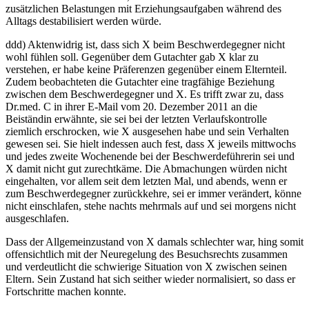
zusätzlichen Belastungen mit Erziehungsaufgaben während des
Alltags destabilisiert werden würde.
ddd) Aktenwidrig ist, dass sich X beim Beschwerdegegner nicht
wohl fühlen soll. Gegenüber dem Gutachter gab X klar zu
verstehen, er habe keine Präferenzen gegenüber einem Elternteil.
Zudem beobachteten die Gutachter eine tragfähige Beziehung
zwischen dem Beschwerdegegner und X. Es trifft zwar zu, dass
Dr.med. C in ihrer E-Mail vom 20. Dezember 2011 an die
Beiständin erwähnte, sie sei bei der letzten Verlaufskontrolle
ziemlich erschrocken, wie X ausgesehen habe und sein Verhalten
gewesen sei. Sie hielt indessen auch fest, dass X jeweils mittwochs
und jedes zweite Wochenende bei der Beschwerdeführerin sei und
X damit nicht gut zurechtkäme. Die Abmachungen würden nicht
eingehalten, vor allem seit dem letzten Mal, und abends, wenn er
zum Beschwerdegegner zurückkehre, sei er immer verändert, könne
nicht einschlafen, stehe nachts mehrmals auf und sei morgens nicht
ausgeschlafen.
Dass der Allgemeinzustand von X damals schlechter war, hing somit
offensichtlich mit der Neuregelung des Besuchsrechts zusammen
und verdeutlicht die schwierige Situation von X zwischen seinen
Eltern. Sein Zustand hat sich seither wieder normalisiert, so dass er
Fortschritte machen konnte.