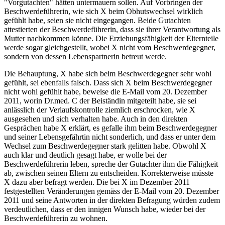
"Vorgutachten" hätten untermauern sollen. Auf Vorbringen der
Beschwerdeführerin, wie sich X beim Obhutswechsel wirklich
gefühlt habe, seien sie nicht eingegangen. Beide Gutachten
attestierten der Beschwerdeführerin, dass sie ihrer Verantwortung als
Mutter nachkommen könne. Die Erziehungsfähigkeit der Elternteile
werde sogar gleichgestellt, wobei X nicht vom Beschwerdegegner,
sondern von dessen Lebenspartnerin betreut werde.
Die Behauptung, X habe sich beim Beschwerdegegner sehr wohl
gefühlt, sei ebenfalls falsch. Dass sich X beim Beschwerdegegner
nicht wohl gefühlt habe, beweise die E-Mail vom 20. Dezember
2011, worin Dr.med. C der Beiständin mitgeteilt habe, sie sei
anlässlich der Verlaufskontrolle ziemlich erschrocken, wie X
ausgesehen und sich verhalten habe. Auch in den direkten
Gesprächen habe X erklärt, es gefalle ihm beim Beschwerdegegner
und seiner Lebensgefährtin nicht sonderlich, und dass er unter dem
Wechsel zum Beschwerdegegner stark gelitten habe. Obwohl X
auch klar und deutlich gesagt habe, er wolle bei der
Beschwerdeführerin leben, spreche der Gutachter ihm die Fähigkeit
ab, zwischen seinen Eltern zu entscheiden. Korrekterweise müsste
X dazu aber befragt werden. Die bei X im Dezember 2011
festgestellten Veränderungen gemäss der E-Mail vom 20. Dezember
2011 und seine Antworten in der direkten Befragung würden zudem
verdeutlichen, dass er den innigen Wunsch habe, wieder bei der
Beschwerdeführerin zu wohnen.