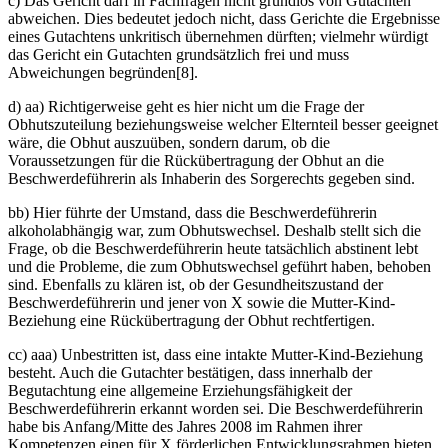
c) Das Gericht darf in Fachfragen nicht grundlos von Gutachten
abweichen. Dies bedeutet jedoch nicht, dass Gerichte die Ergebnisse
eines Gutachtens unkritisch übernehmen dürften; vielmehr würdigt
das Gericht ein Gutachten grundsätzlich frei und muss
Abweichungen begründen[8].
d) aa) Richtigerweise geht es hier nicht um die Frage der
Obhutszuteilung beziehungsweise welcher Elternteil besser geeignet
wäre, die Obhut auszuüben, sondern darum, ob die
Voraussetzungen für die Rückübertragung der Obhut an die
Beschwerdeführerin als Inhaberin des Sorgerechts gegeben sind.
bb) Hier führte der Umstand, dass die Beschwerdeführerin
alkoholabhängig war, zum Obhutswechsel. Deshalb stellt sich die
Frage, ob die Beschwerdeführerin heute tatsächlich abstinent lebt
und die Probleme, die zum Obhutswechsel geführt haben, behoben
sind. Ebenfalls zu klären ist, ob der Gesundheitszustand der
Beschwerdeführerin und jener von X sowie die Mutter-Kind-
Beziehung eine Rückübertragung der Obhut rechtfertigen.
cc) aaa) Unbestritten ist, dass eine intakte Mutter-Kind-Beziehung
besteht. Auch die Gutachter bestätigen, dass innerhalb der
Begutachtung eine allgemeine Erziehungsfähigkeit der
Beschwerdeführerin erkannt worden sei. Die Beschwerdeführerin
habe bis Anfang/Mitte des Jahres 2008 im Rahmen ihrer
Kompetenzen einen für X förderlichen Entwicklungsrahmen bieten