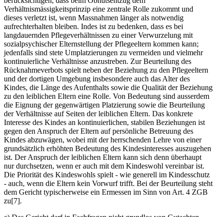
berücksichtigen, dass beim Obhutsentzug dem
Verhältnismässigkeitsprinzip eine zentrale Rolle zukommt und
dieses verletzt ist, wenn Massnahmen länger als notwendig
aufrechterhalten bleiben. Indes ist zu bedenken, dass es bei
langdauernden Pflegeverhältnissen zu einer Verwurzelung mit
sozialpsychischer Elternstellung der Pflegeeltern kommen kann;
jedenfalls sind stete Umplatzierungen zu vermeiden und vielmehr
kontinuierliche Verhältnisse anzustreben. Zur Beurteilung des
Rücknahmeverbots spielt neben der Beziehung zu den Pflegeeltern
und der dortigen Umgebung insbesondere auch das Alter des
Kindes, die Länge des Aufenthalts sowie die Qualität der Beziehung
zu den leiblichen Eltern eine Rolle. Von Bedeutung sind ausserdem
die Eignung der gegenwärtigen Platzierung sowie die Beurteilung
der Verhältnisse auf Seiten der leiblichen Eltern. Das konkrete
Interesse des Kindes an kontinuierlichen, stabilen Beziehungen ist
gegen den Anspruch der Eltern auf persönliche Betreuung des
Kindes abzuwägen, wobei mit der herrschenden Lehre von einer
grundsätzlich erhöhten Bedeutung des Kindesinteresses auszugehen
ist. Der Anspruch der leiblichen Eltern kann sich denn überhaupt
nur durchsetzen, wenn er auch mit dem Kindeswohl vereinbar ist.
Die Priorität des Kindeswohls spielt - wie generell im Kindesschutz
- auch, wenn die Eltern kein Vorwurf trifft. Bei der Beurteilung steht
dem Gericht typischerweise ein Ermessen im Sinn von Art. 4 ZGB
zu[7].