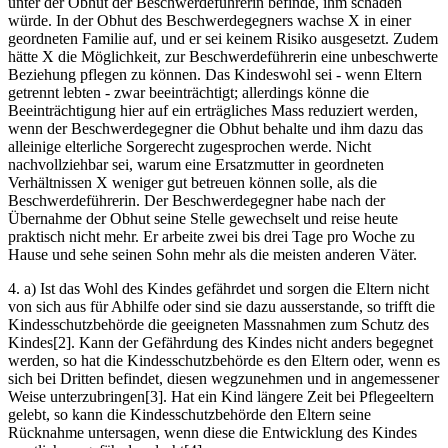
unter der Obhut der Beschwerdeführerin befinde, ihm schaden
würde. In der Obhut des Beschwerdegegners wachse X in einer
geordneten Familie auf, und er sei keinem Risiko ausgesetzt. Zudem
hätte X die Möglichkeit, zur Beschwerdeführerin eine unbeschwerte
Beziehung pflegen zu können. Das Kindeswohl sei - wenn Eltern
getrennt lebten - zwar beeinträchtigt; allerdings könne die
Beeinträchtigung hier auf ein erträgliches Mass reduziert werden,
wenn der Beschwerdegegner die Obhut behalte und ihm dazu das
alleinige elterliche Sorgerecht zugesprochen werde. Nicht
nachvollziehbar sei, warum eine Ersatzmutter in geordneten
Verhältnissen X weniger gut betreuen können solle, als die
Beschwerdeführerin. Der Beschwerdegegner habe nach der
Übernahme der Obhut seine Stelle gewechselt und reise heute
praktisch nicht mehr. Er arbeite zwei bis drei Tage pro Woche zu
Hause und sehe seinen Sohn mehr als die meisten anderen Väter.
4. a) Ist das Wohl des Kindes gefährdet und sorgen die Eltern nicht
von sich aus für Abhilfe oder sind sie dazu ausserstande, so trifft die
Kindesschutzbehörde die geeigneten Massnahmen zum Schutz des
Kindes[2]. Kann der Gefährdung des Kindes nicht anders begegnet
werden, so hat die Kindesschutzbehörde es den Eltern oder, wenn es
sich bei Dritten befindet, diesen wegzunehmen und in angemessener
Weise unterzubringen[3]. Hat ein Kind längere Zeit bei Pflegeeltern
gelebt, so kann die Kindesschutzbehörde den Eltern seine
Rücknahme untersagen, wenn diese die Entwicklung des Kindes