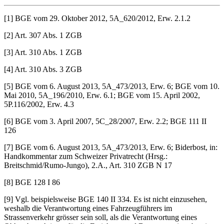
[1] BGE vom 29. Oktober 2012, 5A_620/2012, Erw. 2.1.2
[2] Art. 307 Abs. 1 ZGB
[3] Art. 310 Abs. 1 ZGB
[4] Art. 310 Abs. 3 ZGB
[5] BGE vom 6. August 2013, 5A_473/2013, Erw. 6; BGE vom 10.
Mai 2010, 5A_196/2010, Erw. 6.1; BGE vom 15. April 2002,
5P.116/2002, Erw. 4.3
[6] BGE vom 3. April 2007, 5C_28/2007, Erw. 2.2; BGE 111 II
126
[7] BGE vom 6. August 2013, 5A_473/2013, Erw. 6; Biderbost, in:
Handkommentar zum Schweizer Privatrecht (Hrsg.:
Breitschmid/Rumo-Jungo), 2.A., Art. 310 ZGB N 17
[8] BGE 128 I 86
[9] Vgl. beispielsweise BGE 140 II 334. Es ist nicht einzusehen,
weshalb die Verantwortung eines Fahrzeugführers im
Strassenverkehr grösser sein soll, als die Verantwortung eines