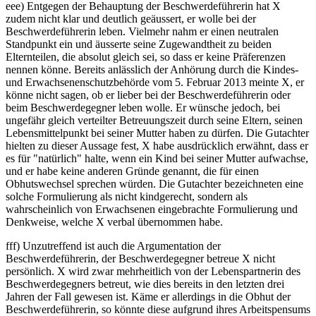
eee) Entgegen der Behauptung der Beschwerdeführerin hat X
zudem nicht klar und deutlich geäussert, er wolle bei der
Beschwerdeführerin leben. Vielmehr nahm er einen neutralen
Standpunkt ein und äusserte seine Zugewandtheit zu beiden
Elternteilen, die absolut gleich sei, so dass er keine Präferenzen
nennen könne. Bereits anlässlich der Anhörung durch die Kindes-
und Erwachsenenschutzbehörde vom 5. Februar 2013 meinte X, er
könne nicht sagen, ob er lieber bei der Beschwerdeführerin oder
beim Beschwerdegegner leben wolle. Er wünsche jedoch, bei
ungefähr gleich verteilter Betreuungszeit durch seine Eltern, seinen
Lebensmittelpunkt bei seiner Mutter haben zu dürfen. Die Gutachter
hielten zu dieser Aussage fest, X habe ausdrücklich erwähnt, dass er
es für "natürlich" halte, wenn ein Kind bei seiner Mutter aufwachse,
und er habe keine anderen Gründe genannt, die für einen
Obhutswechsel sprechen würden. Die Gutachter bezeichneten eine
solche Formulierung als nicht kindgerecht, sondern als
wahrscheinlich von Erwachsenen eingebrachte Formulierung und
Denkweise, welche X verbal übernommen habe.
fff) Unzutreffend ist auch die Argumentation der
Beschwerdeführerin, der Beschwerdegegner betreue X nicht
persönlich. X wird zwar mehrheitlich von der Lebenspartnerin des
Beschwerdegegners betreut, wie dies bereits in den letzten drei
Jahren der Fall gewesen ist. Käme er allerdings in die Obhut der
Beschwerdeführerin, so könnte diese aufgrund ihres Arbeitspensums