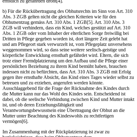
ernstlich zu gefährden droht[4].
b) Für die Rückübertragung des Obhutsrechts im Sinn von Art. 310
Abs. 3 ZGB gelten nicht die gleichen Kriterien wie für den
Obhutsentzug gemäss Art. 310 Abs. 1 ZGB[5]. Art. 310 Abs. 3
ZGB will verhindern, dass ein Kind, welches gestützt auf Art. 310
Abs. 1 ZGB oder vom Inhaber der elterlichen Sorge freiwillig bei
Dritten in Pflege gegeben worden ist, dort längere Zeit gelebt hat
und am Pflegeort stark verwurzelt ist, vom Pflegeplatz unversehens
weggenommen wird, so dass seine weitere seelisch-geistige und
körperliche Entwicklung ernsthaft gefährdet wird. Eltern, die sich
trotz einer Fremdplatzierung um den Aufbau und die Pflege einer
persönlichen Beziehung zu ihrem Kind bemüht haben, brauchen
indessen nicht zu befürchten, dass Art. 310 Abs. 3 ZGB mit Erfolg
gegen ihre ernsthafte Absicht, das Kind eines Tages wieder selbst zu
betreuen und zu erziehen, angerufen werden könnte.
Ausschlaggebend für die Frage der Rücknahme des Kindes durch
die Mutter kann nur das Wohl des Kindes sein. Entscheidend ist
dabei, ob die seelische Verbindung zwischen Kind und Mutter intakt
ist, und ob deren Erziehungsfähigkeit und
Verantwortungsbewusstsein eine Übertragung der Obhut an die
Mutter unter Beachtung des Kindeswohls zu rechtfertigen
vermögen[6].
Im Zusammenhang mit der Rückplatzierung ist zwar zu