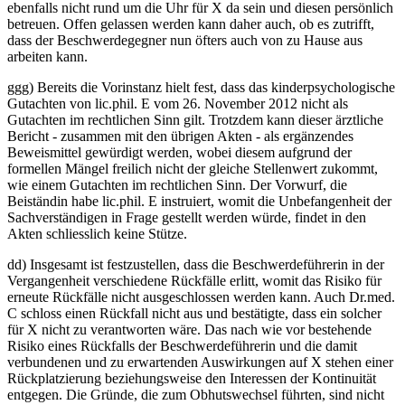
ebenfalls nicht rund um die Uhr für X da sein und diesen persönlich
betreuen. Offen gelassen werden kann daher auch, ob es zutrifft,
dass der Beschwerdegegner nun öfters auch von zu Hause aus
arbeiten kann.
ggg) Bereits die Vorinstanz hielt fest, dass das kinderpsychologische
Gutachten von lic.phil. E vom 26. November 2012 nicht als
Gutachten im rechtlichen Sinn gilt. Trotzdem kann dieser ärztliche
Bericht - zusammen mit den übrigen Akten - als ergänzendes
Beweismittel gewürdigt werden, wobei diesem aufgrund der
formellen Mängel freilich nicht der gleiche Stellenwert zukommt,
wie einem Gutachten im rechtlichen Sinn. Der Vorwurf, die
Beiständin habe lic.phil. E instruiert, womit die Unbefangenheit der
Sachverständigen in Frage gestellt werden würde, findet in den
Akten schliesslich keine Stütze.
dd) Insgesamt ist festzustellen, dass die Beschwerdeführerin in der
Vergangenheit verschiedene Rückfälle erlitt, womit das Risiko für
erneute Rückfälle nicht ausgeschlossen werden kann. Auch Dr.med.
C schloss einen Rückfall nicht aus und bestätigte, dass ein solcher
für X nicht zu verantworten wäre. Das nach wie vor bestehende
Risiko eines Rückfalls der Beschwerdeführerin und die damit
verbundenen und zu erwartenden Auswirkungen auf X stehen einer
Rückplatzierung beziehungsweise den Interessen der Kontinuität
entgegen. Die Gründe, die zum Obhutswechsel führten, sind nicht