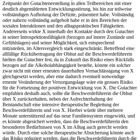
Zeitpunkt der Gutachtenerstellung in allen Teilbereichen mit einer
deutlich abgemilderten Entwicklungsstörung, bis hin zur teilweise
vollständigen Aufholung der Defizite, präsentiert habe. Vollständig
oder nahezu vollständig aufgeholt habe er in den Bereichen der
sozialen Interaktionen und den alltagspraktischen Fähigkeiten.
Andererseits wirkte X innerhalb der Kontakte durch den Gutachter
in seiner Introspektionsfähigkeit (bezogen auf innere Zustände und
Gefühlslagen) und seiner Möglichkeit, sich entsprechend
mitzuteilen, im Altersvergleich stark eingeschränkt. Betreffend eine
allfällige Rückübertragung der Obhut auf die Beschwerdeführerin
hielten die Gutachter fest, da in Zukunft das Risiko eines Rückfalls
bezogen auf die Alkoholabhängigkeit bestehe, könnte ein solcher
zwar nicht mit einer erneuten dauerhaften Vernachlässigung von X
gleichgesetzt werden, aber eine dadurch eventuell notwendige
erneute Veränderung der Versorgungslage wäre ein grosses Risiko
für die Fortsetzung der positiven Entwicklung von X. Die Gutachter
empfahlen deshalb auch, sollte die Beschwerdeführerin die Obhut
über X zurückerhalten, neben der Aufrechterhaltung der
Beistandschaft eine intensive therapeutische Begleitung der
Beschwerdeführerin und von X. Hierbei würde über mehrere
Monate unterstützend auf das neue Familiensystem eingewirkt, und
es könnte abgesichert werden, dass die Beschwerdeführerin den
besonderen Bedürfnissen von X im Alltag auch gerecht werden
würde. Durch eine solche therapeutische Absicherung könnte auch
das Risiko reduziert werden, dass die Beschwerdeführerin durch die