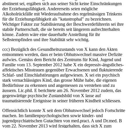
abstinent sei, ergäben sich aus seiner Sicht keine Einschränkungen
der Erziehungsfähigkeit. Andererseits seien mögliche
Alkoholrückfälle mit Wiederaufnahme des regelmässigen Trinkens
für die Erziehungsfähigkeit als "katastrophal" zu bezeichnen.
Wichtiger Faktor zur Stabilisierung der Beschwerdeführerin sei ihre
stabile Partnerschaft, die sie bereits seit längerem aufrechterhalten
könne. Zudem wäre eine dauerhafte Anstellung für ihr
Selbstempfinden und ihre Stabilität sehr wichtig.
ccc) Bezüglich des Gesundheitszustands von X kann den Akten
entnommen werden, dass er beim Obhutswechsel massive Defizite
aufwies. Gemäss dem Bericht des Zentrums für Kind, Jugend und
Familie vom 13. September 2012 habe X ein depressiv-ängstliches-
affektisches Misstrauen gegenüber Erwachsenen und fluktuierende
Schlaf- und Einschlafstörungen aufgewiesen. X sei ein psychisch
stark vernachlässigtes Kind, das grosse Mühe habe, die eigenen
Bedürfnisse zu erkennen und angemessen zu verstehen und zu
äussern. Lic.phil. E berichtete am 26. November 2012 zudem, das
gegenwärtige psychische Zustandsbild von X lasse auf
traumatisierende Ereignisse in seiner früheren Kindheit schliessen.
Offensichtlich konnte X seit dem Obhutswechsel jedoch Fortschritte
machen. Im familienpsychologischen sowie kinder- und
jugendpsychiatrischen Gutachten von med.pract. A und Dr.med. B
vom 22. November 2013 wird festgehalten, dass sich X zum