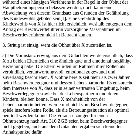
während eines hängigen Verfahrens in der Regel in der Obhut der
Hauptbetreuungsperson belassen werden; doch kann eine
Abweichung von diesem Grundsatz aus Gründen der Gefährdung
des Kindeswohls geboten sein[1]. Eine Gefährdung des
Kindeswohls von X ist hier nicht ersichtlich, weshalb entgegen dem
Antrag der Beschwerdeführerin vorsorgliche Massnahmen im
Beschwerdeverfahren nicht in Betracht kamen.
3. Strittig ist einzig, wem die Obhut über X zuzuteilen ist.
a) Die Vorinstanz erwog, aus dem Gutachten werde ersichtlich, dass
X zu beiden Elternteilen eine ähnlich gute und emotional tragfähige
Beziehung habe. Die Eltern würden im Rahmen ihrer Rollen als
verbindlich, verantwortungsvoll, emotional zugewandt und
zuverlässig beschrieben. X wohne bereits seit mehr als zwei Jahren
beim Beschwerdegegner und dessen Lebenspartnerin. Es entspreche
dem Interesse von X, dass er in seiner vertrauten Umgebung, beim
Beschwerdegegner sowie bei der Lebenspartnerin und deren
Kindern, bleiben könne. Dass X mehrheitlich von der
Lebenspartnerin betreut werde und nicht vom Beschwerdegegner,
spiele insofern keine Rolle, als die Betreuungssituation als optimal
beurteilt werden könne. Die Voraussetzungen für einen
Obhutsentzug nach Art. 310 ZGB seien beim Beschwerdegegner
nicht gegeben; auch aus dem Gutachten ergäben sich keinerlei
Anhaltspunkte dafür.