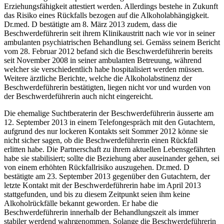
Erziehungsfähigkeit attestiert werden. Allerdings bestehe in Zukunft
das Risiko eines Rückfalls bezogen auf die Alkoholabhängigkeit.
Dr.med. D bestätigte am 8. März 2013 zudem, dass die
Beschwerdeführerin seit ihrem Klinikaustritt nach wie vor in seiner
ambulanten psychiatrischen Behandlung sei. Gemäss seinem Bericht
vom 28. Februar 2012 befand sich die Beschwerdeführerin bereits
seit November 2008 in seiner ambulanten Betreuung, während
welcher sie verschiedentlich habe hospitalisiert werden müssen.
Weitere ärztliche Berichte, welche die Alkoholabstinenz der
Beschwerdeführerin bestätigten, liegen nicht vor und wurden von
der Beschwerdeführerin auch nicht eingereicht.
Die ehemalige Suchtberaterin der Beschwerdeführerin äusserte am
12. September 2013 in einem Telefongespräch mit den Gutachtern,
aufgrund des nur lockeren Kontakts seit Sommer 2012 könne sie
nicht sicher sagen, ob die Beschwerdeführerin einen Rückfall
erlitten habe. Die Partnerschaft zu ihrem aktuellen Lebensgefährten
habe sie stabilisiert; sollte die Beziehung aber auseinander gehen, sei
von einem erhöhten Rückfallrisiko auszugehen. Dr.med. D
bestätigte am 23. September 2013 gegenüber den Gutachtern, der
letzte Kontakt mit der Beschwerdeführerin habe im April 2013
stattgefunden, und bis zu diesem Zeitpunkt seien ihm keine
Alkoholrückfälle bekannt geworden. Er habe die
Beschwerdeführerin innerhalb der Behandlungszeit als immer
stabiler werdend wahrgenommen. Solange die Beschwerdeführerin