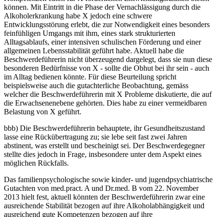
können. Mit Eintritt in die Phase der Vernachlässigung durch die
Alkoholerkrankung habe X jedoch eine schwere
Entwicklungsstörung erlebt, die zur Notwendigkeit eines besonders
feinfühligen Umgangs mit ihm, eines stark strukturierten
Alltagsablaufs, einer intensiven schulischen Förderung und einer
allgemeinen Lebensstabilität geführt habe. Aktuell habe die
Beschwerdeführerin nicht überzeugend dargelegt, dass sie nun diese
besonderen Bedürfnisse von X - sollte die Obhut bei ihr sein - auch
im Alltag bedienen könnte. Für diese Beurteilung spricht
beispielsweise auch die gutachterliche Beobachtung, gemäss
welcher die Beschwerdeführerin mit X Probleme diskutierte, die auf
die Erwachsenenebene gehörten. Dies habe zu einer vermeidbaren
Belastung von X geführt.
bbb) Die Beschwerdeführerin behauptete, ihr Gesundheitszustand
lasse eine Rückübertragung zu; sie lebe seit fast zwei Jahren
abstinent, was erstellt und bescheinigt sei. Der Beschwerdegegner
stellte dies jedoch in Frage, insbesondere unter dem Aspekt eines
möglichen Rückfalls.
Das familienpsychologische sowie kinder- und jugendpsychiatrische
Gutachten von med.pract. A und Dr.med. B vom 22. November
2013 hielt fest, aktuell könnten der Beschwerdeführerin zwar eine
ausreichende Stabilität bezogen auf ihre Alkoholabhängigkeit und
ausreichend gute Kompetenzen bezogen auf ihre