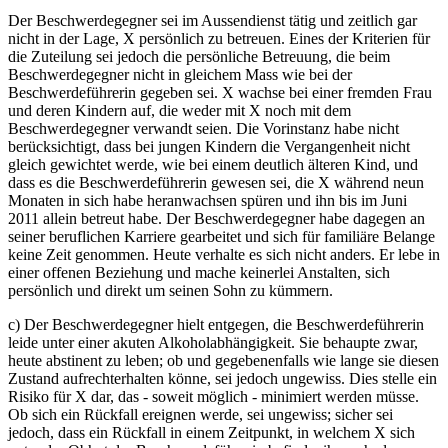
Der Beschwerdegegner sei im Aussendienst tätig und zeitlich gar
nicht in der Lage, X persönlich zu betreuen. Eines der Kriterien für
die Zuteilung sei jedoch die persönliche Betreuung, die beim
Beschwerdegegner nicht in gleichem Mass wie bei der
Beschwerdeführerin gegeben sei. X wachse bei einer fremden Frau
und deren Kindern auf, die weder mit X noch mit dem
Beschwerdegegner verwandt seien. Die Vorinstanz habe nicht
berücksichtigt, dass bei jungen Kindern die Vergangenheit nicht
gleich gewichtet werde, wie bei einem deutlich älteren Kind, und
dass es die Beschwerdeführerin gewesen sei, die X während neun
Monaten in sich habe heranwachsen spüren und ihn bis im Juni
2011 allein betreut habe. Der Beschwerdegegner habe dagegen an
seiner beruflichen Karriere gearbeitet und sich für familiäre Belange
keine Zeit genommen. Heute verhalte es sich nicht anders. Er lebe in
einer offenen Beziehung und mache keinerlei Anstalten, sich
persönlich und direkt um seinen Sohn zu kümmern.
c) Der Beschwerdegegner hielt entgegen, die Beschwerdeführerin
leide unter einer akuten Alkoholabhängigkeit. Sie behaupte zwar,
heute abstinent zu leben; ob und gegebenenfalls wie lange sie diesen
Zustand aufrechterhalten könne, sei jedoch ungewiss. Dies stelle ein
Risiko für X dar, das - soweit möglich - minimiert werden müsse.
Ob sich ein Rückfall ereignen werde, sei ungewiss; sicher sei
jedoch, dass ein Rückfall in einem Zeitpunkt, in welchem X sich