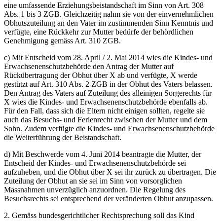
eine umfassende Erziehungsbeistandschaft im Sinn von Art. 308
Abs. 1 bis 3 ZGB. Gleichzeitig nahm sie von der einvernehmlichen
Obhutszuteilung an den Vater im zustimmenden Sinn Kenntnis und
verfügte, eine Rückkehr zur Mutter bedürfe der behördlichen
Genehmigung gemäss Art. 310 ZGB.
c) Mit Entscheid vom 28. April / 2. Mai 2014 wies die Kindes- und
Erwachsenenschutzbehörde den Antrag der Mutter auf
Rückübertragung der Obhut über X ab und verfügte, X werde
gestützt auf Art. 310 Abs. 2 ZGB in der Obhut des Vaters belassen.
Den Antrag des Vaters auf Zuteilung des alleinigen Sorgerechts für
X wies die Kindes- und Erwachsenenschutzbehörde ebenfalls ab.
Für den Fall, dass sich die Eltern nicht einigen sollten, regelte sie
auch das Besuchs- und Ferienrecht zwischen der Mutter und dem
Sohn. Zudem verfügte die Kindes- und Erwachsenenschutzbehörde
die Weiterführung der Beistandschaft.
d) Mit Beschwerde vom 4. Juni 2014 beantragte die Mutter, der
Entscheid der Kindes- und Erwachsenenschutzbehörde sei
aufzuheben, und die Obhut über X sei ihr zurück zu übertragen. Die
Zuteilung der Obhut an sie sei im Sinn von vorsorglichen
Massnahmen unverzüglich anzuordnen. Die Regelung des
Besuchsrechts sei entsprechend der veränderten Obhut anzupassen.
2. Gemäss bundesgerichtlicher Rechtsprechung soll das Kind