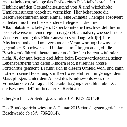
restlos behoben, solange das Risiko eines Rückfalls besteht. Im
Hinblick auf den Gesundheitszustand von X sind wiederholte
Umplatzierungen jedoch zu vermeiden. Hier behauptete die
Beschwerdeführerin nicht einmal, eine Antabus-Therapie absolviert
zu haben, noch reichte sie andere Belege ein, die ihre
Alkoholabstinenz belegten. Dabei könnte die Beschwerdeführerin
beispielsweise mit einer regelmässigen Haaranalyse, wie sie für die
Wiedererlangung des Führerausweises verlangt wird[9], ihre
Abstinenz und das damit verbundene Verantwortungsbewusstsein
gegenüber X nachweisen. Unklar ist im Übrigen auch, ob die
Beschwerdeführerin heute immer noch ärztlich betreut wird oder
nicht. X, der nun bereits drei Jahre beim Beschwerdegegner, seiner
Lebenspartnerin und deren Kindern lebt, hat seither grosse
Fortschritte gemacht. Er fühlt sich in diesem Umfeld wohl und kann
trotzdem seine Beziehung zur Beschwerdeführerin in genügendem
Mass pflegen. Unter dem Aspekt des Kindeswohls wies die
Vorinstanz den Antrag auf Rückübertragung der Obhut über X an
die Beschwerdeführerin daher zu Recht ab.
Obergericht, 1. Abteilung, 23. Juli 2014, KES.2014.46
Das Bundesgericht wies am 8. Januar 2015 eine dagegen gerichtete
Beschwerde ab (5A_736/2014).