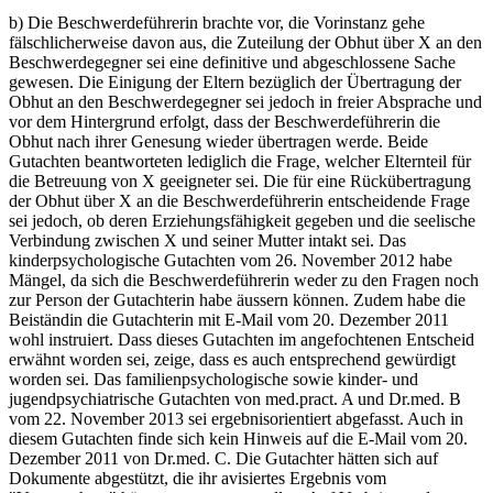
b) Die Beschwerdeführerin brachte vor, die Vorinstanz gehe
fälschlicherweise davon aus, die Zuteilung der Obhut über X an den
Beschwerdegegner sei eine definitive und abgeschlossene Sache
gewesen. Die Einigung der Eltern bezüglich der Übertragung der
Obhut an den Beschwerdegegner sei jedoch in freier Absprache und
vor dem Hintergrund erfolgt, dass der Beschwerdeführerin die
Obhut nach ihrer Genesung wieder übertragen werde. Beide
Gutachten beantworteten lediglich die Frage, welcher Elternteil für
die Betreuung von X geeigneter sei. Die für eine Rückübertragung
der Obhut über X an die Beschwerdeführerin entscheidende Frage
sei jedoch, ob deren Erziehungsfähigkeit gegeben und die seelische
Verbindung zwischen X und seiner Mutter intakt sei. Das
kinderpsychologische Gutachten vom 26. November 2012 habe
Mängel, da sich die Beschwerdeführerin weder zu den Fragen noch
zur Person der Gutachterin habe äussern können. Zudem habe die
Beiständin die Gutachterin mit E-Mail vom 20. Dezember 2011
wohl instruiert. Dass dieses Gutachten im angefochtenen Entscheid
erwähnt worden sei, zeige, dass es auch entsprechend gewürdigt
worden sei. Das familienpsychologische sowie kinder- und
jugendpsychiatrische Gutachten von med.pract. A und Dr.med. B
vom 22. November 2013 sei ergebnisorientiert abgefasst. Auch in
diesem Gutachten finde sich kein Hinweis auf die E-Mail vom 20.
Dezember 2011 von Dr.med. C. Die Gutachter hätten sich auf
Dokumente abgestützt, die ihr avisiertes Ergebnis vom