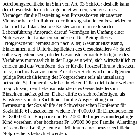
betreibungsrechtliche im Sinn von Art. 93 SchKG; deshalb kann
dem Gesuchsteller nicht zugemutet werden, sein gesamtes
Vermögen für die Bestreitung von Prozesskosten einzusetzen.
Vielmehr hat er im Rahmen der ihm zugestandenen bescheidenen,
aber nicht auf das absolute Existenzminimum reduzierten
Lebensführung Anspruch darauf, Vermögen im Umfang einer
Notreserve nicht antasten zu müssen. Der Betrag dieses
"Notgroschens" bemisst sich nach Alter, Gesundheitszustand,
Einkommen und Unterhaltspflichten des Gesuchstellers[4]; dabei
sollte wegleitend sein, ob der Gesuchsteller nach Erledigung des
Verfahrens mutmasslich in der Lage sein wird, sich wirtschaftlich zu
erholen und das Vermögen, das er für die Prozessführung einsetzen
muss, nochmals anzusparen. Aus dieser Sicht wird eine allgemein
gültige Pauschalisierung des Notgroschens teils als unzulässig
betrachtet[5]. Immerhin wird es in vielen Fällen nicht ohne weiteres
möglich sein, den Lebensumständen des Gesuchstellers im
Einzelnen nachzugehen. Daher dürfte es sich rechtfertigen, als
Faustregel von den Richtlinien für die Ausgestaltung und
Bemessung der Sozialhilfe der Schweizerischen Konferenz für
Sozialhilfe[6] auszugehen, welche Fr. 4'000.00 für Einzelpersonen,
Fr. 8'000.00 für Ehepaare und Fr. 2'000.00 für jedes minderjährige
Kind vorsehen, aber höchstens Fr. 10'000.00 pro Familie. Allerdings
müssen diese Beträge heute als Minimum eines prozessrechtlichen
Notgroschens betrachtet werden.