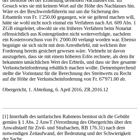
der Behörde bei der Erbteilung desselben Nachlasses ein. Im
Gesuch wies sie mit keinem Wort auf die Höhe des Nachlasses hin.
Wäre es der Beschwerdeführerin nur um die Sicherung des
Erbanteils von Fr. 1'250.00 gegangen, wie sie geltend machen will,
hätte sie wohl nicht noch einmal ein Verfahren nach Art. 609 Abs. 1
ZGB eingeleitet, obwohl sie ein früheres Verfahren beim Notariat
offensichtlich aus Kostengründen nicht weiterverfolgte, nachdem
ein Kostenvorschuss von Fr. 2'000.00 verlangt worden war. Ebenso
begnügte sie sich nicht mit dem Arrestbefehl, mit welchem ihre
Forderung bereits gesichert gewesen wäre. Vielmehr ist davon
auszugehen, dass sie mit einem höheren Erlös rechnete, als dem ihr
bekannten tatsächlichen Wert des Erbteils, und dass sie ihre gesamte
Verlustscheinforderung erhältlich machen wollte. Dementsprechend
stellte die Vorinstanz für die Berechnung des Streitwerts zu Recht
auf die Höhe der Verlustscheinforderung von Fr. 67'971.00 ab.
Obergericht, 1. Abteilung, 6. April 2016, ZR.2016.12
[1] Innerhalb des tarifarischen Rahmens bemisst sich die Gebühr
gemäss § 1 Abs. 2 AnwT (Verordnung des Obergerichts über den
Anwaltstarif für Zivil- und Strafsachen, RB 176.31) nach dem
notwendigen Zeitaufwand, der Bedeutung und der Schwierigkeit
der Sache.