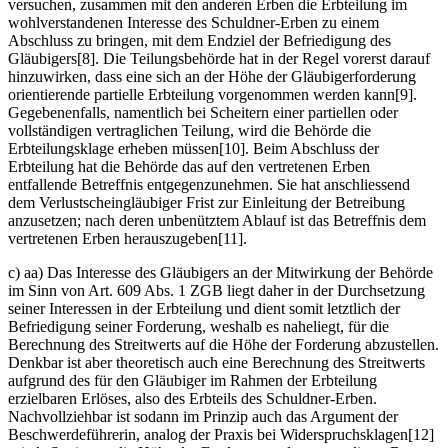
versuchen, zusammen mit den anderen Erben die Erbteilung im
wohlverstandenen Interesse des Schuldner-Erben zu einem
Abschluss zu bringen, mit dem Endziel der Befriedigung des
Gläubigers[8]. Die Teilungsbehörde hat in der Regel vorerst darauf
hinzuwirken, dass eine sich an der Höhe der Gläubigerforderung
orientierende partielle Erbteilung vorgenommen werden kann[9].
Gegebenenfalls, namentlich bei Scheitern einer partiellen oder
vollständigen vertraglichen Teilung, wird die Behörde die
Erbteilungsklage erheben müssen[10]. Beim Abschluss der
Erbteilung hat die Behörde das auf den vertretenen Erben
entfallende Betreffnis entgegenzunehmen. Sie hat anschliessend
dem Verlustscheingläubiger Frist zur Einleitung der Betreibung
anzusetzen; nach deren unbenütztem Ablauf ist das Betreffnis dem
vertretenen Erben herauszugeben[11].
c) aa) Das Interesse des Gläubigers an der Mitwirkung der Behörde
im Sinn von Art. 609 Abs. 1 ZGB liegt daher in der Durchsetzung
seiner Interessen in der Erbteilung und dient somit letztlich der
Befriedigung seiner Forderung, weshalb es naheliegt, für die
Berechnung des Streitwerts auf die Höhe der Forderung abzustellen.
Denkbar ist aber theoretisch auch eine Berechnung des Streitwerts
aufgrund des für den Gläubiger im Rahmen der Erbteilung
erzielbaren Erlöses, also des Erbteils des Schuldner-Erben.
Nachvollziehbar ist sodann im Prinzip auch das Argument der
Beschwerdeführerin, analog der Praxis bei Widerspruchsklagen[12]