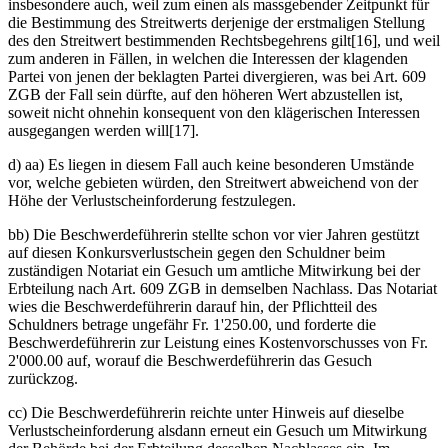
insbesondere auch, weil zum einen als massgebender Zeitpunkt für
die Bestimmung des Streitwerts derjenige der erstmaligen Stellung
des den Streitwert bestimmenden Rechtsbegehrens gilt[16], und weil
zum anderen in Fällen, in welchen die Interessen der klagenden
Partei von jenen der beklagten Partei divergieren, was bei Art. 609
ZGB der Fall sein dürfte, auf den höheren Wert abzustellen ist,
soweit nicht ohnehin konsequent von den klägerischen Interessen
ausgegangen werden will[17].
d) aa) Es liegen in diesem Fall auch keine besonderen Umstände
vor, welche gebieten würden, den Streitwert abweichend von der
Höhe der Verlustscheinforderung festzulegen.
bb) Die Beschwerdeführerin stellte schon vor vier Jahren gestützt
auf diesen Konkursverlustschein gegen den Schuldner beim
zuständigen Notariat ein Gesuch um amtliche Mitwirkung bei der
Erbteilung nach Art. 609 ZGB in demselben Nachlass. Das Notariat
wies die Beschwerdeführerin darauf hin, der Pflichtteil des
Schuldners betrage ungefähr Fr. 1'250.00, und forderte die
Beschwerdeführerin zur Leistung eines Kostenvorschusses von Fr.
2'000.00 auf, worauf die Beschwerdeführerin das Gesuch
zurückzog.
cc) Die Beschwerdeführerin reichte unter Hinweis auf dieselbe
Verlustscheinforderung alsdann erneut ein Gesuch um Mitwirkung