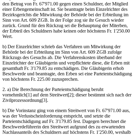
den Betrag von Fr. 67'971.00 gegen einen Schuldner, der Mitglied
einer Erbengemeinschaft ist. Sie beantragte beim Einzelrichter des
Bezirksgerichts die Mitwirkung der Behörde bei der Erbteilung im
Sinn von Art. 609 ZGB. In der Folge zog sie ihr Gesuch wieder
zurück. Grund für den Rückzug sei die Behauptung der Miterben,
der Erbteil des Schuldners habe keinen oder höchstens Fr. 1'250.00
Wert.
b) Der Einzelrichter schrieb das Verfahren um Mitwirkung der
Behörde bei der Erbteilung im Sinn von Art. 609 ZGB zufolge
Rückzugs des Gesuchs ab. Die Verfahrenskosten überband der
Einzelrichter der Gläubigerin und verpflichtete diese, die Erben mit
gesamthaft Fr. 3'179.85 zu entschädigen. Die Gläubigerin erhob
Beschwerde und beantragte, den Erben sei eine Parteientschädigung
von höchstens Fr. 225.00 zuzusprechen.
2. a) Die Berechnung der Parteientschädigung beruht
vornehmlich[1] auf dem Streitwert[2]; dieser bestimmt sich nach der
Zivilprozessordnung[3].
b) Die Vorinstanz ging von einem Streitwert von Fr. 67'971.00 aus,
was der Verlustscheinforderung entspricht, und setzte die
Parteientschädigung auf Fr. 3'179.85 fest. Dagegen berechnet die
Beschwerdeführerin den Streitwert aufgrund des zu erwartenden
Nachlassanteils des Schuldners auf höchstens Fr. 1'250.00, weshalb