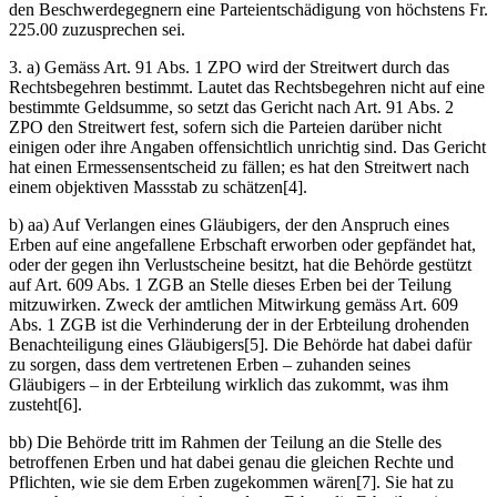
den Beschwerdegegnern eine Parteientschädigung von höchstens Fr.
225.00 zuzusprechen sei.
3. a) Gemäss Art. 91 Abs. 1 ZPO wird der Streitwert durch das
Rechtsbegehren bestimmt. Lautet das Rechtsbegehren nicht auf eine
bestimmte Geldsumme, so setzt das Gericht nach Art. 91 Abs. 2
ZPO den Streitwert fest, sofern sich die Parteien darüber nicht
einigen oder ihre Angaben offensichtlich unrichtig sind. Das Gericht
hat einen Ermessensentscheid zu fällen; es hat den Streitwert nach
einem objektiven Massstab zu schätzen[4].
b) aa) Auf Verlangen eines Gläubigers, der den Anspruch eines
Erben auf eine angefallene Erbschaft erworben oder gepfändet hat,
oder der gegen ihn Verlustscheine besitzt, hat die Behörde gestützt
auf Art. 609 Abs. 1 ZGB an Stelle dieses Erben bei der Teilung
mitzuwirken. Zweck der amtlichen Mitwirkung gemäss Art. 609
Abs. 1 ZGB ist die Verhinderung der in der Erbteilung drohenden
Benachteiligung eines Gläubigers[5]. Die Behörde hat dabei dafür
zu sorgen, dass dem vertretenen Erben – zuhanden seines
Gläubigers – in der Erbteilung wirklich das zukommt, was ihm
zusteht[6].
bb) Die Behörde tritt im Rahmen der Teilung an die Stelle des
betroffenen Erben und hat dabei genau die gleichen Rechte und
Pflichten, wie sie dem Erben zugekommen wären[7]. Sie hat zu