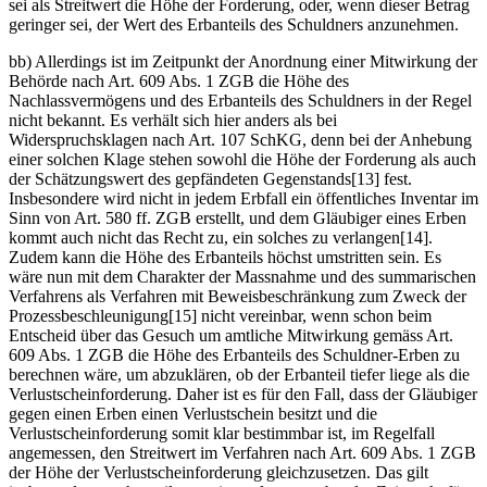
sei als Streitwert die Höhe der Forderung, oder, wenn dieser Betrag
geringer sei, der Wert des Erbanteils des Schuldners anzunehmen.
bb) Allerdings ist im Zeitpunkt der Anordnung einer Mitwirkung der
Behörde nach Art. 609 Abs. 1 ZGB die Höhe des
Nachlassvermögens und des Erbanteils des Schuldners in der Regel
nicht bekannt. Es verhält sich hier anders als bei
Widerspruchsklagen nach Art. 107 SchKG, denn bei der Anhebung
einer solchen Klage stehen sowohl die Höhe der Forderung als auch
der Schätzungswert des gepfändeten Gegenstands[13] fest.
Insbesondere wird nicht in jedem Erbfall ein öffentliches Inventar im
Sinn von Art. 580 ff. ZGB erstellt, und dem Gläubiger eines Erben
kommt auch nicht das Recht zu, ein solches zu verlangen[14].
Zudem kann die Höhe des Erbanteils höchst umstritten sein. Es
wäre nun mit dem Charakter der Massnahme und des summarischen
Verfahrens als Verfahren mit Beweisbeschränkung zum Zweck der
Prozessbeschleunigung[15] nicht vereinbar, wenn schon beim
Entscheid über das Gesuch um amtliche Mitwirkung gemäss Art.
609 Abs. 1 ZGB die Höhe des Erbanteils des Schuldner-Erben zu
berechnen wäre, um abzuklären, ob der Erbanteil tiefer liege als die
Verlustscheinforderung. Daher ist es für den Fall, dass der Gläubiger
gegen einen Erben einen Verlustschein besitzt und die
Verlustscheinforderung somit klar bestimmbar ist, im Regelfall
angemessen, den Streitwert im Verfahren nach Art. 609 Abs. 1 ZGB
der Höhe der Verlustscheinforderung gleichzusetzen. Das gilt