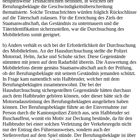
beispielsweise Textnachrichten befinden, in welchen der
Berufungsbeklagte die Geschwindigkeitsüberschreitung
thematisierte. Solche Textnachrichten würden folglich Rückschlüsse
auf die Täterschaft zulassen. Für die Erreichung des Ziels der
Staatsanwaltschaft, das Geständnis zu untermauern und die
Täteridentifikation sicherzustellen, war die Durchsuchung des
Mobiltelefons somit geeignet.
b) Anders verhält es sich bei der Erforderlichkeit der Durchsuchung
des Mobiltelefons. An der Hausdurchsuchung stellte die Polizei
Motorrad, Helm, Jacke und Schuhe sicher. Diese Gegenstände
stimmten mit jenen auf dem Radarbild überein. Die Auswertung des
Mobiltelefons diente gemäss Staatsanwaltschaft auch der Prüfung,
ob der Berufungsbeklagte mit seinem Geständnis jemanden schützt.
In Frage kam namentlich sein Halbbruder, welcher mit dem
Berufungsbeklagten zusammenwohnt. Die bei der
Hausdurchsuchung sichergestellten Gegenstände hätten durchaus
auch dem Halbbruder gehören können, oder dieser hätte sich die
Motorradausrüstung des Berufungsbeklagten ausgeliehen haben
können. Der Berufungsbeklagte führte an der Einvernahme zur
Person durch die Kantonspolizei Zürich aus, sein Halbbruder sei
Buschauffeur, womit ein Motiv zur Deckung bestünde, da für den
Halbbruder bei einer solchen Verletzung der Verkehrsregeln nicht
nur der Entzug des Führerausweises, sondern auch der
Stellenverlust auf dem Spiel stünde. Der Berufungsbeklagte ist über