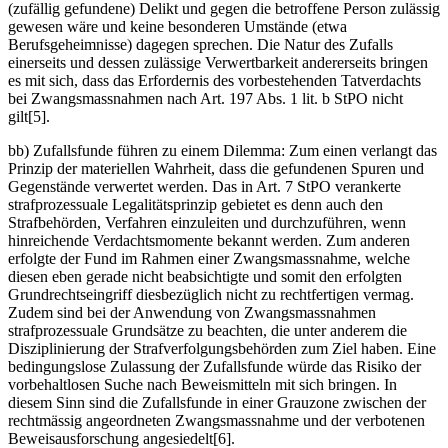
(zufällig gefundene) Delikt und gegen die betroffene Person zulässig
gewesen wäre und keine besonderen Umstände (etwa
Berufsgeheimnisse) dagegen sprechen. Die Natur des Zufalls
einerseits und dessen zulässige Verwertbarkeit andererseits bringen
es mit sich, dass das Erfordernis des vorbestehenden Tatverdachts
bei Zwangsmassnahmen nach Art. 197 Abs. 1 lit. b StPO nicht
gilt[5].
bb) Zufallsfunde führen zu einem Dilemma: Zum einen verlangt das
Prinzip der materiellen Wahrheit, dass die gefundenen Spuren und
Gegenstände verwertet werden. Das in Art. 7 StPO verankerte
strafprozessuale Legalitätsprinzip gebietet es denn auch den
Strafbehörden, Verfahren einzuleiten und durchzuführen, wenn
hinreichende Verdachtsmomente bekannt werden. Zum anderen
erfolgte der Fund im Rahmen einer Zwangsmassnahme, welche
diesen eben gerade nicht beabsichtigte und somit den erfolgten
Grundrechtseingriff diesbezüglich nicht zu rechtfertigen vermag.
Zudem sind bei der Anwendung von Zwangsmassnahmen
strafprozessuale Grundsätze zu beachten, die unter anderem die
Disziplinierung der Strafverfolgungsbehörden zum Ziel haben. Eine
bedingungslose Zulassung der Zufallsfunde würde das Risiko der
vorbehaltlosen Suche nach Beweismitteln mit sich bringen. In
diesem Sinn sind die Zufallsfunde in einer Grauzone zwischen der
rechtmässig angeordneten Zwangsmassnahme und der verbotenen
Beweisausforschung angesiedelt[6].