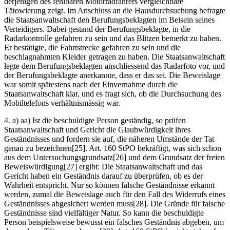
derjenigen des fehlbaren Motorradfahrers vergleichbare
Tätowierung zeigt. Im Anschluss an die Hausdurchsuchung befragte
die Staatsanwaltschaft den Berufungsbeklagten im Beisein seines
Verteidigers. Dabei gestand der Berufungsbeklagte, in die
Radarkontrolle gefahren zu sein und das Blitzen bemerkt zu haben.
Er bestätigte, die Fahrtstrecke gefahren zu sein und die
beschlagnahmten Kleider getragen zu haben. Die Staatsanwaltschaft
legte dem Berufungsbeklagten anschliessend das Radarfoto vor, und
der Berufungsbeklagte anerkannte, dass er das sei. Die Beweislage
war somit spätestens nach der Einvernahme durch die
Staatsanwaltschaft klar, und es fragt sich, ob die Durchsuchung des
Mobiltelefons verhältnismässig war.
4. a) aa) Ist die beschuldigte Person geständig, so prüfen
Staatsanwaltschaft und Gericht die Glaubwürdigkeit ihres
Geständnisses und fordern sie auf, die näheren Umstände der Tat
genau zu bezeichnen[25]. Art. 160 StPO bekräftigt, was sich schon
aus dem Untersuchungsgrundsatz[26] und dem Grundsatz der freien
Beweiswürdigung[27] ergibt: Die Staatsanwaltschaft und das
Gericht haben ein Geständnis darauf zu überprüfen, ob es der
Wahrheit entspricht. Nur so können falsche Geständnisse erkannt
werden, zumal die Beweislage auch für den Fall des Widerrufs eines
Geständnisses abgesichert werden muss[28]. Die Gründe für falsche
Geständnisse sind vielfältiger Natur. So kann die beschuldigte
Person beispielsweise bewusst ein falsches Geständnis abgeben, um