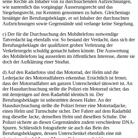
seine Rechte als Inhaber von zu durchsuchenden Aufzeichnungen,
wie namentlich das vorgängige Äusserungsrecht und das
Siegelungsrecht, zur Kenntnis genommen zu haben. Gleichentags
bestätigte der Berufungsbeklagte, er sei Inhaber der durchsuchten
Aufzeichnungen sowie Gegenstände und verlange keine Siegelung.
c) Der für die Durchsuchung des Mobiltelefons notwendige
Tatverdacht lag ebenfalls vor. So bestand der Verdacht, dass sich der
Berufungsbeklagte der qualifiziert groben Verletzung der
Verkehrsregeln schuldig gemacht haben könnte. Die Auswertung
des Mobiltelefons lag ausserdem im öffentlichen Interesse, diente sie
doch der Aufklärung einer Straftat.
d) Auf den Radarfotos sind das Motorrad, der Helm und die
Lederjacke des Motorradfahrers erkennbar. Ersichtlich ist ferner,
dass der Motorradfahrer am ganzen Unterschenkel tätowiert ist. An
der Hausdurchsuchung stellte die Polizei ein Motorrad sicher, das
mit demjenigen auf dem Radarbild identisch ist. Der
Berufungsbeklagte ist unbestritten dessen Halter. An der
Hausdurchsuchung stellte die Polizei ferner eine Motorradjacke,
einen Helm und Turnschuhe sicher. Der Fahrer auf dem Radarbild
trug dieselbe Jacke, denselben Helm und dieselben Schuhe. Die
Polizei sicherte an diesen Gegenständen zudem verschiedene DNA-
Spuren. Schliesslich fotografierte sie auch das Bein des
Berufungsbeklagten, dessen Unterschenkel ebenfalls eine mit