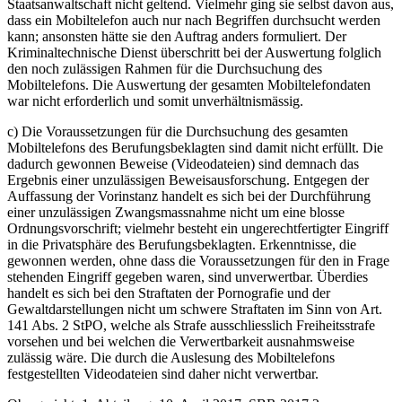
Staatsanwaltschaft nicht geltend. Vielmehr ging sie selbst davon aus,
dass ein Mobiltelefon auch nur nach Begriffen durchsucht werden
kann; ansonsten hätte sie den Auftrag anders formuliert. Der
Kriminaltechnische Dienst überschritt bei der Auswertung folglich
den noch zulässigen Rahmen für die Durchsuchung des
Mobiltelefons. Die Auswertung der gesamten Mobiltelefondaten
war nicht erforderlich und somit unverhältnismässig.
c) Die Voraussetzungen für die Durchsuchung des gesamten
Mobiltelefons des Berufungsbeklagten sind damit nicht erfüllt. Die
dadurch gewonnen Beweise (Videodateien) sind demnach das
Ergebnis einer unzulässigen Beweisausforschung. Entgegen der
Auffassung der Vorinstanz handelt es sich bei der Durchführung
einer unzulässigen Zwangsmassnahme nicht um eine blosse
Ordnungsvorschrift; vielmehr besteht ein ungerechtfertigter Eingriff
in die Privatsphäre des Berufungsbeklagten. Erkenntnisse, die
gewonnen werden, ohne dass die Voraussetzungen für den in Frage
stehenden Eingriff gegeben waren, sind unverwertbar. Überdies
handelt es sich bei den Straftaten der Pornografie und der
Gewaltdarstellungen nicht um schwere Straftaten im Sinn von Art.
141 Abs. 2 StPO, welche als Strafe ausschliesslich Freiheitsstrafe
vorsehen und bei welchen die Verwertbarkeit ausnahmsweise
zulässig wäre. Die durch die Auslesung des Mobiltelefons
festgestellten Videodateien sind daher nicht verwertbar.