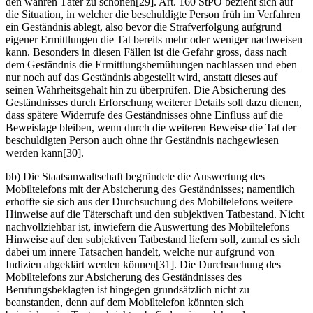
den wahren Täter zu schonen[29]. Art. 160 StPO bezieht sich auf
die Situation, in welcher die beschuldigte Person früh im Verfahren
ein Geständnis ablegt, also bevor die Strafverfolgung aufgrund
eigener Ermittlungen die Tat bereits mehr oder weniger nachweisen
kann. Besonders in diesen Fällen ist die Gefahr gross, dass nach
dem Geständnis die Ermittlungsbemühungen nachlassen und eben
nur noch auf das Geständnis abgestellt wird, anstatt dieses auf
seinen Wahrheitsgehalt hin zu überprüfen. Die Absicherung des
Geständnisses durch Erforschung weiterer Details soll dazu dienen,
dass spätere Widerrufe des Geständnisses ohne Einfluss auf die
Beweislage bleiben, wenn durch die weiteren Beweise die Tat der
beschuldigten Person auch ohne ihr Geständnis nachgewiesen
werden kann[30].
bb) Die Staatsanwaltschaft begründete die Auswertung des
Mobiltelefons mit der Absicherung des Geständnisses; namentlich
erhoffte sie sich aus der Durchsuchung des Mobiltelefons weitere
Hinweise auf die Täterschaft und den subjektiven Tatbestand. Nicht
nachvollziehbar ist, inwiefern die Auswertung des Mobiltelefons
Hinweise auf den subjektiven Tatbestand liefern soll, zumal es sich
dabei um innere Tatsachen handelt, welche nur aufgrund von
Indizien abgeklärt werden können[31]. Die Durchsuchung des
Mobiltelefons zur Absicherung des Geständnisses des
Berufungsbeklagten ist hingegen grundsätzlich nicht zu
beanstanden, denn auf dem Mobiltelefon könnten sich