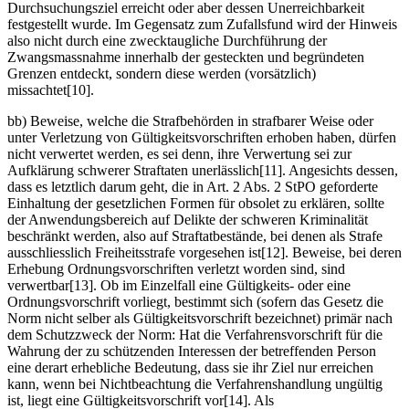
Durchsuchungsziel erreicht oder aber dessen Unerreichbarkeit
festgestellt wurde. Im Gegensatz zum Zufallsfund wird der Hinweis
also nicht durch eine zwecktaugliche Durchführung der
Zwangsmassnahme innerhalb der gesteckten und begründeten
Grenzen entdeckt, sondern diese werden (vorsätzlich)
missachtet[10].
bb) Beweise, welche die Strafbehörden in strafbarer Weise oder
unter Verletzung von Gültigkeitsvorschriften erhoben haben, dürfen
nicht verwertet werden, es sei denn, ihre Verwertung sei zur
Aufklärung schwerer Straftaten unerlässlich[11]. Angesichts dessen,
dass es letztlich darum geht, die in Art. 2 Abs. 2 StPO geforderte
Einhaltung der gesetzlichen Formen für obsolet zu erklären, sollte
der Anwendungsbereich auf Delikte der schweren Kriminalität
beschränkt werden, also auf Straftatbestände, bei denen als Strafe
ausschliesslich Freiheitsstrafe vorgesehen ist[12]. Beweise, bei deren
Erhebung Ordnungsvorschriften verletzt worden sind, sind
verwertbar[13]. Ob im Einzelfall eine Gültigkeits- oder eine
Ordnungsvorschrift vorliegt, bestimmt sich (sofern das Gesetz die
Norm nicht selber als Gültigkeitsvorschrift bezeichnet) primär nach
dem Schutzzweck der Norm: Hat die Verfahrensvorschrift für die
Wahrung der zu schützenden Interessen der betreffenden Person
eine derart erhebliche Bedeutung, dass sie ihr Ziel nur erreichen
kann, wenn bei Nichtbeachtung die Verfahrenshandlung ungültig
ist, liegt eine Gültigkeitsvorschrift vor[14]. Als