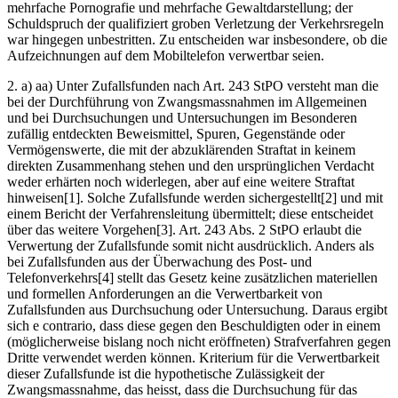
mehrfache Pornografie und mehrfache Gewaltdarstellung; der
Schuldspruch der qualifiziert groben Verletzung der Verkehrsregeln
war hingegen unbestritten. Zu entscheiden war insbesondere, ob die
Aufzeichnungen auf dem Mobiltelefon verwertbar seien.
2. a) aa) Unter Zufallsfunden nach Art. 243 StPO versteht man die
bei der Durchführung von Zwangsmassnahmen im Allgemeinen
und bei Durchsuchungen und Untersuchungen im Besonderen
zufällig entdeckten Beweismittel, Spuren, Gegenstände oder
Vermögenswerte, die mit der abzuklärenden Straftat in keinem
direkten Zusammenhang stehen und den ursprünglichen Verdacht
weder erhärten noch widerlegen, aber auf eine weitere Straftat
hinweisen[1]. Solche Zufallsfunde werden sichergestellt[2] und mit
einem Bericht der Verfahrensleitung übermittelt; diese entscheidet
über das weitere Vorgehen[3]. Art. 243 Abs. 2 StPO erlaubt die
Verwertung der Zufallsfunde somit nicht ausdrücklich. Anders als
bei Zufallsfunden aus der Überwachung des Post- und
Telefonverkehrs[4] stellt das Gesetz keine zusätzlichen materiellen
und formellen Anforderungen an die Verwertbarkeit von
Zufallsfunden aus Durchsuchung oder Untersuchung. Daraus ergibt
sich e contrario, dass diese gegen den Beschuldigten oder in einem
(möglicherweise bislang noch nicht eröffneten) Strafverfahren gegen
Dritte verwendet werden können. Kriterium für die Verwertbarkeit
dieser Zufallsfunde ist die hypothetische Zulässigkeit der
Zwangsmassnahme, das heisst, dass die Durchsuchung für das