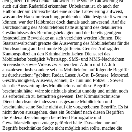
den ganzen Unterschenkel tätowiert. Eine solche Tätowierung ist
auch auf dem Radarbild erkennbar. Unbekannt ist, ob auch der
Halbbruder am Unterschenkel eine solche Tätowierung aufweist,
was an der Hausdurchsuchung problemlos hätte festgestellt werden
können, war der Halbbruder doch damals auch anwesend. Auf die
Durchsuchung des Mobiltelefons hätte aufgrund des detaillierten
Geständnisses des Berufungsbeklagten und der bereits genügend
festgestellten Beweislage an sich verzichtet werden können. Die
Staatsanwaltschaft grenzte die Auswertung des Mobiltelefons für die
Durchsuchung auf bestimmte Begriffe ein. Gemäss Auftrag der
Kantonspolizei an den Kriminaltechnischen Dienst sei das
Mobiltelefon bezüglich WhatsApp, SMS- und MMS-Nachrichten,
Screenshots sowie Videos zwischen dem 7. Juni und 17. Juli
auszulesen; insbesondere sei das Mobiltelefon auf folgende Begriffe
zu durchsuchen: "geblitzt, Radar, Laser, A-Ort, B-Strasse, Motorrad,
Geschwindigkeit, Ausweis, schnell, 07 Juni und Polizei". Soweit
sich die Auswertung des Mobiltelefons auf diese Begriffe
beschränkt hätte, wäre sie nicht als absolut unnötig und mithin noch
als erforderlich zu betrachten gewesen. Der Kriminaltechnische
Dienst durchsuchte indessen das gesamte Mobiltelefon und
beschränkte seine Suche nicht auf die vorgegebenen Begriffe. Es ist
nicht davon auszugehen, dass ein Suchlauf nach diesen Begriffen
die Videoaufzeichnungen betreffend Pornografie und
Gewaltdarstellungen zutage gefördert hätte. Dass eine nur auf
Begriffe beschränkte Suche nicht möglich sein sollte, machte die