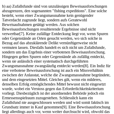
b) aa) Zufallsfunde sind von unzulässigen Beweisausforschungen
abzugrenzen, den sogenannten "fishing expeditions". Eine solche
besteht, wenn einer Zwangsmassnahme kein genügender
Tatverdacht zugrunde liegt, sondern aufs Geratewohl
Beweisaufnahmen getätigt werden. Aus solchen
Beweisausforschungen resultierende Ergebnisse sind nicht
verwertbar[7]. Keine zufällige Entdeckung liegt vor, wenn Spuren
oder Gegenstände an Orten gesucht werden, wo sich solche in
Bezug auf das abzuklärende Delikt vernünftigerweise nicht
vermuten lassen. Diesfalls handelt es sich nicht um Zufallsfunde,
sondern um das Ergebnis einer verbotenen Beweisausforschung.
Hingegen gelten Spuren oder Gegenstände als zufällig entdeckt,
wenn sie anlässlich einer systematisch durchgeführten
Zwangsmassnahme zwangsläufig entdeckt werden[8]. Ein Indiz für
eine verbotene Beweisausforschung ist auch ein Missverhältnis
zwischen der Anlasstat, welche die Zwangsmassnahme begründete,
und dem eingesetzten Mittel. Gleiches gilt, wenn ein milderes,
denselben Erfolg ermöglichendes Mittel bewusst nicht eingesetzt
wurde, wobei ein Verstoss gegen das Erforderlichkeitskriterium
vorliegt. Diesbezüglich ist der anordnenden Behörde jedoch ein
Ermessensspielraum zuzugestehen. Schliesslich kann ein
Zufallsfund nie ausgeschlossen werden und wird somit faktisch im
Grundsatz immer in Kauf genommen[9]. Eine Beweisausforschung
liegt allerdings auch vor, wenn weiter durchsucht wird, obwohl das