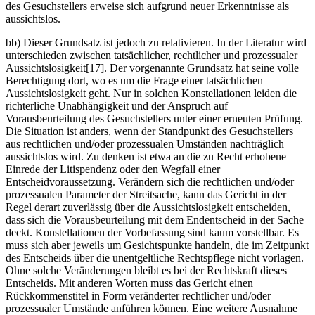
des Gesuchstellers erweise sich aufgrund neuer Erkenntnisse als
aussichtslos.
bb) Dieser Grundsatz ist jedoch zu relativieren. In der Literatur wird
unterschieden zwischen tatsächlicher, rechtlicher und prozessualer
Aussichtslosigkeit[17]. Der vorgenannte Grundsatz hat seine volle
Berechtigung dort, wo es um die Frage einer tatsächlichen
Aussichtslosigkeit geht. Nur in solchen Konstellationen leiden die
richterliche Unabhängigkeit und der Anspruch auf
Vorausbeurteilung des Gesuchstellers unter einer erneuten Prüfung.
Die Situation ist anders, wenn der Standpunkt des Gesuchstellers
aus rechtlichen und/oder prozessualen Umständen nachträglich
aussichtslos wird. Zu denken ist etwa an die zu Recht erhobene
Einrede der Litispendenz oder den Wegfall einer
Entscheidvoraussetzung. Verändern sich die rechtlichen und/oder
prozessualen Parameter der Streitsache, kann das Gericht in der
Regel derart zuverlässig über die Aussichtslosigkeit entscheiden,
dass sich die Vorausbeurteilung mit dem Endentscheid in der Sache
deckt. Konstellationen der Vorbefassung sind kaum vorstellbar. Es
muss sich aber jeweils um Gesichtspunkte handeln, die im Zeitpunkt
des Entscheids über die unentgeltliche Rechtspflege nicht vorlagen.
Ohne solche Veränderungen bleibt es bei der Rechtskraft dieses
Entscheids. Mit anderen Worten muss das Gericht einen
Rückkommenstitel in Form veränderter rechtlicher und/oder
prozessualer Umstände anführen können. Eine weitere Ausnahme