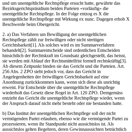
und um unentgeltliche Rechtspflege ersucht hatte, gewährte das
Bezirksgerichtspräsidium beiden Parteien «vorläufig» die
unentgeltliche Rechtspflege. In der Folge entzog es X die
unentgeltliche Rechtspflege mit Wirkung ex nunc. Dagegen erhob X
Beschwerde beim Obergericht.
2. a) Das Verfahren um Bewilligung der unentgeltlichen
Rechtspflege zählt zur freiwilligen oder nicht streitigen
Gerichtsbarkeit[1]. Als solches wird es im Summarverfahren
behandelt[2]. Summarentscheide sind ordentlichen Entscheiden
hinsichtlich der Rechtskraft im Grundsatz gleichgestellt, das heisst,
sie werden mit Ablauf der Rechtsmittelfrist formell rechtskräftig[3].
Ab diesem Zeitpunkt binden sie das Gericht und die Parteien. Art.
256 Abs. 2 ZPO sieht jedoch vor, dass das Gericht in
Angelegenheiten der freiwilligen Gerichtsbarkeit auf eine
Anordnung zurückkommen kann, wenn sich diese als unrichtig
erweist. Für Entscheide über die unentgeltliche Rechtspflege
wiederholt das Gesetz diese Regel in Art. 120 ZPO. Demgemäss
entzieht das Gericht die unentgeltliche Rechtspflege wieder, wenn
der Anspruch darauf nicht mehr besteht oder nie bestanden hatte.
b) Das Institut der unentgeltlichen Rechtspflege soll der nicht
vermögenden Partei erlauben, ebenso wie die vermögende Partei zu
prozessieren, wenn ihr Standpunkt nicht aussichtslos ist. Als
aussichtslos gelten Begehren, deren Gewinnaussichten beträchtlich