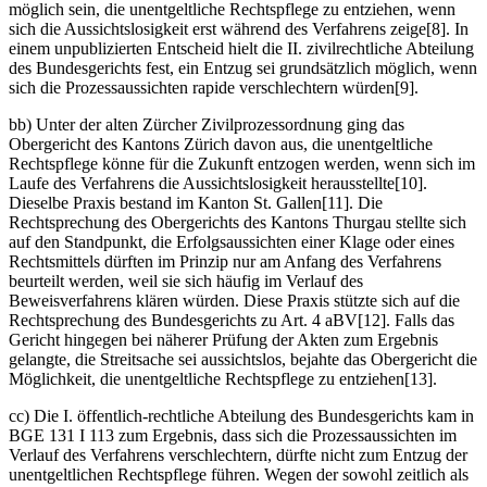
möglich sein, die unentgeltliche Rechtspflege zu entziehen, wenn
sich die Aussichtslosigkeit erst während des Verfahrens zeige[8]. In
einem unpublizierten Entscheid hielt die II. zivilrechtliche Abteilung
des Bundesgerichts fest, ein Entzug sei grundsätzlich möglich, wenn
sich die Prozessaussichten rapide verschlechtern würden[9].
bb) Unter der alten Zürcher Zivilprozessordnung ging das
Obergericht des Kantons Zürich davon aus, die unentgeltliche
Rechtspflege könne für die Zukunft entzogen werden, wenn sich im
Laufe des Verfahrens die Aussichtslosigkeit herausstellte[10].
Dieselbe Praxis bestand im Kanton St. Gallen[11]. Die
Rechtsprechung des Obergerichts des Kantons Thurgau stellte sich
auf den Standpunkt, die Erfolgsaussichten einer Klage oder eines
Rechtsmittels dürften im Prinzip nur am Anfang des Verfahrens
beurteilt werden, weil sie sich häufig im Verlauf des
Beweisverfahrens klären würden. Diese Praxis stützte sich auf die
Rechtsprechung des Bundesgerichts zu Art. 4 aBV[12]. Falls das
Gericht hingegen bei näherer Prüfung der Akten zum Ergebnis
gelangte, die Streitsache sei aussichtslos, bejahte das Obergericht die
Möglichkeit, die unentgeltliche Rechtspflege zu entziehen[13].
cc) Die I. öffentlich-rechtliche Abteilung des Bundesgerichts kam in
BGE 131 I 113 zum Ergebnis, dass sich die Prozessaussichten im
Verlauf des Verfahrens verschlechtern, dürfte nicht zum Entzug der
unentgeltlichen Rechtspflege führen. Wegen der sowohl zeitlich als