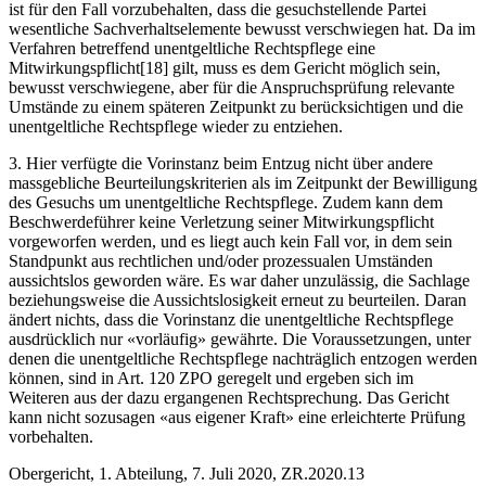
ist für den Fall vorzubehalten, dass die gesuchstellende Partei
wesentliche Sachverhaltselemente bewusst verschwiegen hat. Da im
Verfahren betreffend unentgeltliche Rechtspflege eine
Mitwirkungspflicht[18] gilt, muss es dem Gericht möglich sein,
bewusst verschwiegene, aber für die Anspruchsprüfung relevante
Umstände zu einem späteren Zeitpunkt zu berücksichtigen und die
unentgeltliche Rechtspflege wieder zu entziehen.
3. Hier verfügte die Vorinstanz beim Entzug nicht über andere
massgebliche Beurteilungskriterien als im Zeitpunkt der Bewilligung
des Gesuchs um unentgeltliche Rechtspflege. Zudem kann dem
Beschwerdeführer keine Verletzung seiner Mitwirkungspflicht
vorgeworfen werden, und es liegt auch kein Fall vor, in dem sein
Standpunkt aus rechtlichen und/oder prozessualen Umständen
aussichtslos geworden wäre. Es war daher unzulässig, die Sachlage
beziehungsweise die Aussichtslosigkeit erneut zu beurteilen. Daran
ändert nichts, dass die Vorinstanz die unentgeltliche Rechtspflege
ausdrücklich nur «vorläufig» gewährte. Die Voraussetzungen, unter
denen die unentgeltliche Rechtspflege nachträglich entzogen werden
können, sind in Art. 120 ZPO geregelt und ergeben sich im
Weiteren aus der dazu ergangenen Rechtsprechung. Das Gericht
kann nicht sozusagen «aus eigener Kraft» eine erleichterte Prüfung
vorbehalten.
Obergericht, 1. Abteilung, 7. Juli 2020, ZR.2020.13