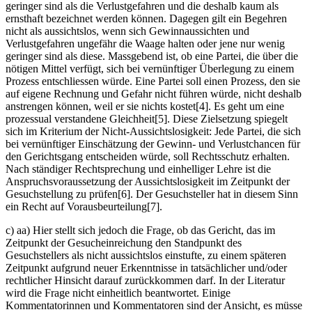
geringer sind als die Verlustgefahren und die deshalb kaum als
ernsthaft bezeichnet werden können. Dagegen gilt ein Begehren
nicht als aussichtslos, wenn sich Gewinnaussichten und
Verlustgefahren ungefähr die Waage halten oder jene nur wenig
geringer sind als diese. Massgebend ist, ob eine Partei, die über die
nötigen Mittel verfügt, sich bei vernünftiger Überlegung zu einem
Prozess entschliessen würde. Eine Partei soll einen Prozess, den sie
auf eigene Rechnung und Gefahr nicht führen würde, nicht deshalb
anstrengen können, weil er sie nichts kostet[4]. Es geht um eine
prozessual verstandene Gleichheit[5]. Diese Zielsetzung spiegelt
sich im Kriterium der Nicht-Aussichts­losigkeit: Jede Partei, die sich
bei vernünftiger Einschätzung der Gewinn- und Verlustchancen für
den Gerichtsgang entscheiden würde, soll Rechtsschutz erhalten.
Nach ständiger Rechtsprechung und einhelliger Lehre ist die
Anspruchsvoraussetzung der Aussichtslosigkeit im Zeitpunkt der
Gesuchstellung zu prüfen[6]. Der Gesuchsteller hat in diesem Sinn
ein Recht auf Vorausbeurteilung[7].
c) aa) Hier stellt sich jedoch die Frage, ob das Gericht, das im
Zeitpunkt der Gesucheinreichung den Standpunkt des
Gesuchstellers als nicht aussichtslos einstufte, zu einem späteren
Zeitpunkt aufgrund neuer Erkenntnisse in tatsächlicher und/oder
rechtlicher Hinsicht darauf zurückkommen darf. In der Literatur
wird die Frage nicht einheitlich beantwortet. Einige
Kommentatorinnen und Kommentatoren sind der Ansicht, es müsse