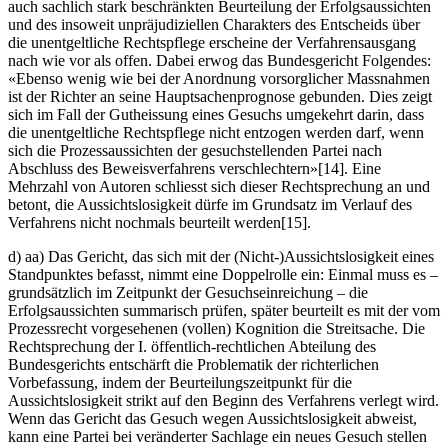
auch sachlich stark beschränkten Beurteilung der Erfolgsaussichten
und des insoweit unpräjudiziellen Charakters des Entscheids über
die unentgeltliche Rechtspflege erscheine der Verfahrensausgang
nach wie vor als offen. Dabei erwog das Bundesgericht Folgendes:
«Ebenso wenig wie bei der Anordnung vorsorglicher Massnahmen
ist der Richter an seine Hauptsachenprognose gebunden. Dies zeigt
sich im Fall der Gutheissung eines Gesuchs umgekehrt darin, dass
die unentgeltliche Rechtspflege nicht entzogen werden darf, wenn
sich die Prozessaussichten der gesuchstellenden Partei nach
Abschluss des Beweisverfahrens verschlechtern»[14]. Eine
Mehrzahl von Autoren schliesst sich dieser Rechtsprechung an und
betont, die Aussichtslosigkeit dürfe im Grundsatz im Verlauf des
Verfahrens nicht nochmals beurteilt werden[15].
d) aa) Das Gericht, das sich mit der (Nicht-)Aussichtslosigkeit eines
Standpunktes befasst, nimmt eine Doppelrolle ein: Einmal muss es –
grundsätzlich im Zeitpunkt der Gesuchseinreichung – die
Erfolgsaussichten summarisch prüfen, später beurteilt es mit der vom
Prozessrecht vorgesehenen (vollen) Kognition die Streitsache. Die
Rechtsprechung der I. öffentlich-rechtlichen Abteilung des
Bundesgerichts entschärft die Problematik der richterlichen
Vorbefassung, indem der Beurteilungszeitpunkt für die
Aussichtslosigkeit strikt auf den Beginn des Verfahrens verlegt wird.
Wenn das Gericht das Gesuch wegen Aussichtslosigkeit abweist,
kann eine Partei bei veränderter Sachlage ein neues Gesuch stellen