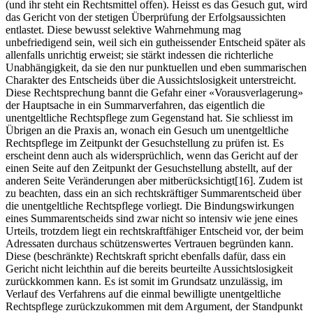
(und ihr steht ein Rechtsmittel offen). Heisst es das Gesuch gut, wird
das Gericht von der stetigen Überprüfung der Erfolgsaussichten
entlastet. Diese bewusst selektive Wahrnehmung mag
unbefriedigend sein, weil sich ein gutheissender Entscheid später als
allenfalls unrichtig erweist; sie stärkt indessen die richterliche
Unabhängigkeit, da sie den nur punktuellen und eben summarischen
Charakter des Entscheids über die Aussichtslosigkeit unterstreicht.
Diese Rechtsprechung bannt die Gefahr einer «Vorausverlagerung»
der Hauptsache in ein Summarverfahren, das eigentlich die
unentgeltliche Rechtspflege zum Gegenstand hat. Sie schliesst im
Übrigen an die Praxis an, wonach ein Gesuch um unentgeltliche
Rechtspflege im Zeitpunkt der Gesuchstellung zu prüfen ist. Es
erscheint denn auch als widersprüchlich, wenn das Gericht auf der
einen Seite auf den Zeitpunkt der Gesuchstellung abstellt, auf der
anderen Seite Veränderungen aber mitberücksichtigt[16]. Zudem ist
zu beachten, dass ein an sich rechtskräftiger Summarentscheid über
die unentgeltliche Rechtspflege vorliegt. Die Bindungswirkungen
eines Summarentscheids sind zwar nicht so intensiv wie jene eines
Urteils, trotzdem liegt ein rechtskraftfähiger Entscheid vor, der beim
Adressaten durchaus schützenswertes Vertrauen begründen kann.
Diese (beschränkte) Rechtskraft spricht ebenfalls dafür, dass ein
Gericht nicht leichthin auf die bereits beurteilte Aussichtslosigkeit
zurückkommen kann. Es ist somit im Grundsatz unzulässig, im
Verlauf des Verfahrens auf die einmal bewilligte unentgeltliche
Rechtspflege zurückzukommen mit dem Argument, der Standpunkt