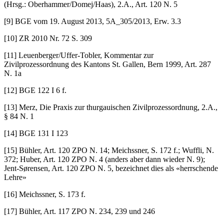
(Hrsg.: Oberhammer/Domej/Haas), 2.A., Art. 120 N. 5
[9] BGE vom 19. August 2013, 5A_305/2013, Erw. 3.3
[10] ZR 2010 Nr. 72 S. 309
[11] Leuenberger/Uffer-Tobler, Kommentar zur
Zivilprozessordnung des Kantons St. Gallen, Bern 1999, Art. 287
N. 1a
[12] BGE 122 I 6 f.
[13] Merz, Die Praxis zur thurgauischen Zivilprozessordnung, 2.A.,
§ 84 N. 1
[14] BGE 131 I 123
[15] Bühler, Art. 120 ZPO N. 14; Meichssner, S. 172 f.; Wuffli, N.
372; Huber, Art. 120 ZPO N. 4 (anders aber dann wieder N. 9);
Jent-Sørensen, Art. 120 ZPO N. 5, bezeichnet dies als «herrschende
Lehre»
[16] Meichssner, S. 173 f.
[17] Bühler, Art. 117 ZPO N. 234, 239 und 246