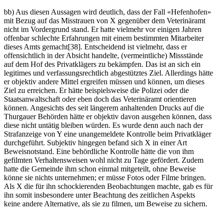
bb) Aus diesen Aussagen wird deutlich, dass der Fall «Hefenhofen»
mit Bezug auf das Misstrauen von X gegenüber dem Veterinäramt
nicht im Vordergrund stand. Er hatte vielmehr vor einigen Jahren
offenbar schlechte Erfahrungen mit einem bestimmten Mitarbeiter
dieses Amts gemacht[38]. Entscheidend ist vielmehr, dass er
offensichtlich in der Absicht handelte, (vermeintliche) Missstände
auf dem Hof des Privatklägers zu bekämpfen. Das ist an sich ein
legitimes und verfassungsrechtlich abgestütztes Ziel. Allerdings hätte
er objektiv andere Mittel ergreifen müssen und können, um dieses
Ziel zu erreichen. Er hätte beispielsweise die Polizei oder die
Staatsanwaltschaft oder eben doch das Veterinäramt orientieren
können. Angesichts des seit längerem anhaltenden Drucks auf die
Thurgauer Behörden hätte er objektiv davon ausgehen können, dass
diese nicht untätig bleiben würden. Es wurde denn auch nach der
Strafanzeige von Y eine unangemeldete Kontrolle beim Privatkläger
durchgeführt. Subjektiv hingegen befand sich X in einer Art
Beweisnotstand. Eine behördliche Kontrolle hätte die von ihm
gefilmten Verhaltensweisen wohl nicht zu Tage gefördert. Zudem
hatte die Gemeinde ihm schon einmal mitgeteilt, ohne Beweise
könne sie nichts unternehmen; er müsse Fotos oder Filme bringen.
Als X die für ihn schockierenden Beobachtungen machte, gab es für
ihn somit insbesondere unter Beachtung des zeitlichen Aspekts
keine andere Alternative, als sie zu filmen, um Beweise zu sichern.