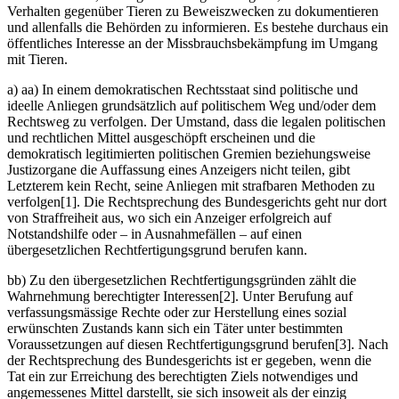
Verhalten gegenüber Tieren zu Beweiszwecken zu dokumentieren
und allenfalls die Behörden zu informieren. Es bestehe durchaus ein
öffentliches Interesse an der Missbrauchsbekämpfung im Umgang
mit Tieren.
a) aa) In einem demokratischen Rechtsstaat sind politische und
ideelle Anliegen grundsätzlich auf politischem Weg und/oder dem
Rechtsweg zu verfolgen. Der Umstand, dass die legalen politischen
und rechtlichen Mittel ausgeschöpft erscheinen und die
demokratisch legitimierten politischen Gremien beziehungsweise
Justizorgane die Auffassung eines Anzeigers nicht teilen, gibt
Letzterem kein Recht, seine Anliegen mit strafbaren Methoden zu
verfolgen[1]. Die Rechtsprechung des Bundesgerichts geht nur dort
von Straffreiheit aus, wo sich ein Anzeiger erfolgreich auf
Notstandshilfe oder – in Ausnahmefällen – auf einen
übergesetzlichen Rechtfertigungsgrund berufen kann.
bb) Zu den übergesetzlichen Rechtfertigungsgründen zählt die
Wahrnehmung berechtigter Interessen[2]. Unter Berufung auf
verfassungsmässige Rechte oder zur Herstellung eines sozial
erwünschten Zustands kann sich ein Täter unter bestimmten
Voraussetzungen auf diesen Rechtfertigungsgrund berufen[3]. Nach
der Rechtsprechung des Bundesgerichts ist er gegeben, wenn die
Tat ein zur Erreichung des berechtigten Ziels notwendiges und
angemessenes Mittel darstellt, sie sich insoweit als der einzig