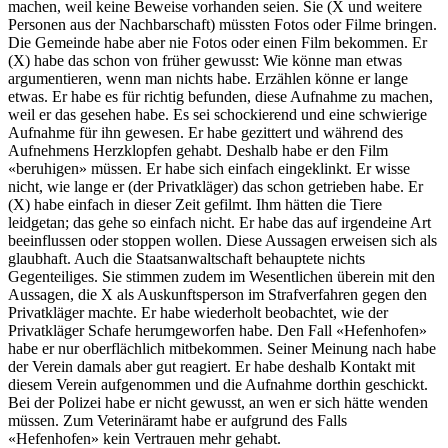
machen, weil keine Beweise vorhanden seien. Sie (X und weitere
Personen aus der Nachbarschaft) müssten Fotos oder Filme bringen.
Die Gemeinde habe aber nie Fotos oder einen Film bekommen. Er
(X) habe das schon von früher gewusst: Wie könne man etwas
argumentieren, wenn man nichts habe. Erzählen könne er lange
etwas. Er habe es für richtig befunden, diese Aufnahme zu machen,
weil er das gesehen habe. Es sei schockierend und eine schwierige
Aufnahme für ihn gewesen. Er habe gezittert und während des
Aufnehmens Herzklopfen gehabt. Deshalb habe er den Film
«beruhigen» müssen. Er habe sich einfach eingeklinkt. Er wisse
nicht, wie lange er (der Privatkläger) das schon getrieben habe. Er
(X) habe einfach in dieser Zeit gefilmt. Ihm hätten die Tiere
leidgetan; das gehe so einfach nicht. Er habe das auf irgendeine Art
beeinflussen oder stoppen wollen. Diese Aussagen erweisen sich als
glaubhaft. Auch die Staatsanwaltschaft behauptete nichts
Gegenteiliges. Sie stimmen zudem im Wesentlichen überein mit den
Aussagen, die X als Auskunftsperson im Strafverfahren gegen den
Privatkläger machte. Er habe wiederholt beobachtet, wie der
Privatkläger Schafe herumgeworfen habe. Den Fall «Hefenhofen»
habe er nur oberflächlich mitbekommen. Seiner Meinung nach habe
der Verein damals aber gut reagiert. Er habe deshalb Kontakt mit
diesem Verein aufgenommen und die Aufnahme dorthin geschickt.
Bei der Polizei habe er nicht gewusst, an wen er sich hätte wenden
müssen. Zum Veterinäramt habe er aufgrund des Falls
«Hefenhofen» kein Vertrauen mehr gehabt.