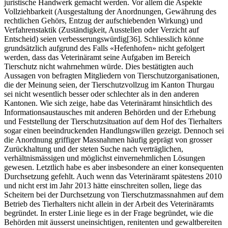
juristische Handwerk gemacht werden. Vor allem die Aspekte
Vollziehbarkeit (Ausgestaltung der Anordnungen, Gewährung des
rechtlichen Gehörs, Entzug der aufschiebenden Wirkung) und
Verfahrenstaktik (Zuständigkeit, Ausstellen oder Verzicht auf
Entscheid) seien verbesserungswürdig[36]. Schliesslich könne
grundsätzlich aufgrund des Falls «Hefenhofen» nicht gefolgert
werden, dass das Veterinäramt seine Aufgaben im Bereich
Tierschutz nicht wahrnehmen würde. Dies bestätigten auch
Aussagen von befragten Mitgliedern von Tierschutzorganisationen,
die der Meinung seien, der Tierschutzvollzug im Kanton Thurgau
sei nicht wesentlich besser oder schlechter als in den anderen
Kantonen. Wie sich zeige, habe das Veterinäramt hinsichtlich des
Informationsaustausches mit anderen Behörden und der Erhebung
und Feststellung der Tierschutzsituation auf dem Hof des Tierhalters
sogar einen beeindruckenden Handlungswillen gezeigt. Dennoch sei
die Anordnung griffiger Massnahmen häufig geprägt von grosser
Zurückhaltung und der steten Suche nach verträglichen,
verhältnismässigen und möglichst einvernehmlichen Lösungen
gewesen. Letztlich habe es aber insbesondere an einer konsequenten
Durchsetzung gefehlt. Auch wenn das Veterinäramt spätestens 2010
und nicht erst im Jahr 2013 hätte einschreiten sollen, liege das
Scheitern bei der Durchsetzung von Tierschutzmassnahmen auf dem
Betrieb des Tierhalters nicht allein in der Arbeit des Veterinäramts
begründet. In erster Linie liege es in der Frage begründet, wie die
Behörden mit äusserst uneinsichtigen, renitenten und gewaltbereiten