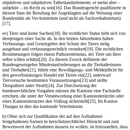
objektiven und subjektiven Tatbestandselemente, er meint aber –
subjektiv – im Recht zu sein[16]. Das Bundesgericht qualifizierte in
diesem Sinn die Berufung der Angeklagten auf die Weisung einer
Bundesrätin als Ver-botsirrtum (und nicht als Sachverhaltsirrtum)
[17].
ee) Tiere sind keine Sachen[18]. Ihr rechtlicher Status hebt sich von
demjenigen einer Sache ab. In den letzten Jahrzehnten haben
Verfassungs- und Gesetzgeber den Schutz des Tieres stetig
ausgebaut und verfassungsrechtlich verankert[19]. Die rechtlichen
Bestimmungen folgen einem Pathozentrismus, der Tiere um ihrer
selbst willen schützt[20]. Zu diesem Zweck definierte der
Bundesgesetzgeber Mindestanforderungen an die Tierhalterinnen
und Tierhalter[21], führte eine Bewilligungs- und Meldepflicht für
den gewerbsmässigen Handel mit Tieren ein[22], unterwarf
Tierversuche bestimmten Voraussetzungen[23] und stellte
Tierquälerei unter Strafe[24]. Zur Durchsetzung der
bundesrechtlichen Vorgaben müssen die Kantone eine Fachstelle
errichten, die unter der Verantwortung einer Kantonstierärztin oder
eines Kantonstierarztes den Vollzug sicherstellt[25]. Im Kanton
Thurgau ist dies das kantonale Veterinäramt.
b) Ohne sich zur Qualifikation der auf den Aufnahmen
festgehaltenen Szenen in tierschutzrechtlicher Hinsicht und zum
Beweiswert der Aufnahmen äussern zu wollen, ist festzustellen, dass