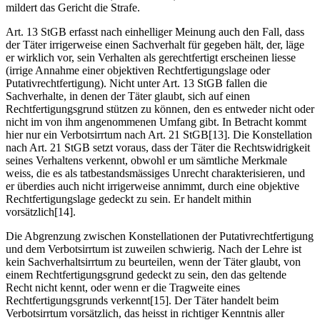
mildert das Gericht die Strafe.
Art. 13 StGB erfasst nach einhelliger Meinung auch den Fall, dass
der Täter irrigerweise einen Sachverhalt für gegeben hält, der, läge
er wirklich vor, sein Verhalten als gerechtfertigt erscheinen liesse
(irrige Annahme einer objektiven Rechtfertigungslage oder
Putativrechtfertigung). Nicht unter Art. 13 StGB fallen die
Sachverhalte, in denen der Täter glaubt, sich auf einen
Rechtfertigungsgrund stützen zu können, den es entweder nicht oder
nicht im von ihm angenommenen Umfang gibt. In Betracht kommt
hier nur ein Verbotsirrtum nach Art. 21 StGB[13]. Die Konstellation
nach Art. 21 StGB setzt voraus, dass der Täter die Rechtswidrigkeit
seines Verhaltens verkennt, obwohl er um sämtliche Merkmale
weiss, die es als tatbestandsmässiges Unrecht charakterisieren, und
er überdies auch nicht irrigerweise annimmt, durch eine objektive
Rechtfertigungslage gedeckt zu sein. Er handelt mithin
vorsätzlich[14].
Die Abgrenzung zwischen Konstellationen der Putativrechtfertigung
und dem Verbotsirrtum ist zuweilen schwierig. Nach der Lehre ist
kein Sachverhaltsirrtum zu beurteilen, wenn der Täter glaubt, von
einem Rechtfertigungsgrund gedeckt zu sein, den das geltende
Recht nicht kennt, oder wenn er die Tragweite eines
Rechtfertigungsgrunds verkennt[15]. Der Täter handelt beim
Verbotsirrtum vorsätzlich, das heisst in richtiger Kenntnis aller