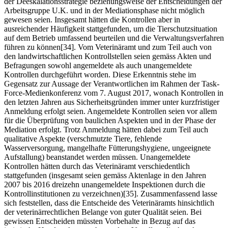
der Deeskalationsstrategie beziehungsweise der Entscheidungen der
Arbeitsgruppe U.K. und in der Mediationsphase nicht möglich
gewesen seien. Insgesamt hätten die Kontrollen aber in
ausreichender Häufigkeit stattgefunden, um die Tierschutzsituation
auf dem Betrieb umfassend beurteilen und die Verwaltungsverfahren
führen zu können[34]. Vom Veterinäramt und zum Teil auch von
den landwirtschaftlichen Kontrollstellen seien gemäss Akten und
Befragungen sowohl angemeldete als auch unangemeldete
Kontrollen durchgeführt worden. Diese Erkenntnis stehe im
Gegensatz zur Aussage der Verantwortlichen im Rahmen der Task-
Force-Medienkonferenz vom 7. August 2017, wonach Kontrollen in
den letzten Jahren aus Sicherheitsgründen immer unter kurzfristiger
Anmeldung erfolgt seien. Angemeldete Kontrollen seien vor allem
für die Überprüfung von baulichen Aspekten und in der Phase der
Mediation erfolgt. Trotz Anmeldung hätten dabei zum Teil auch
qualitative Aspekte (verschmutzte Tiere, fehlende
Wasserversorgung, mangelhafte Fütterungshygiene, ungeeignete
Aufstallung) beanstandet werden müssen. Unangemeldete
Kontrollen hätten durch das Veterinäramt verschiedentlich
stattgefunden (insgesamt seien gemäss Aktenlage in den Jahren
2007 bis 2016 dreizehn unangemeldete Inspektionen durch die
Kontrollinstitutionen zu verzeichnen)[35]. Zusammenfassend lasse
sich feststellen, dass die Entscheide des Veterinäramts hinsichtlich
der veterinärrechtlichen Belange von guter Qualität seien. Bei
gewissen Entscheiden müssten Vorbehalte in Bezug auf das