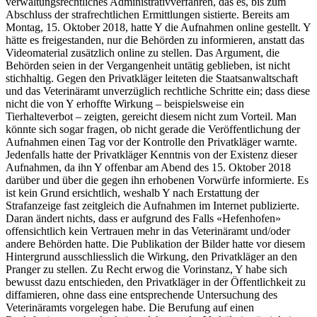
verwaltungsrechtliches Administrativverfahren, das es, bis zum
Abschluss der strafrechtlichen Ermittlungen sistierte. Bereits am
Montag, 15. Oktober 2018, hatte Y die Aufnahmen online gestellt. Y
hätte es freigestanden, nur die Behörden zu informieren, anstatt das
Videomaterial zusätzlich online zu stellen. Das Argument, die
Behörden seien in der Vergangenheit untätig geblieben, ist nicht
stichhaltig. Gegen den Privatkläger leiteten die Staatsanwaltschaft
und das Veterinäramt unverzüglich rechtliche Schritte ein; dass diese
nicht die von Y erhoffte Wirkung – beispielsweise ein
Tierhalteverbot – zeigten, gereicht diesem nicht zum Vorteil. Man
könnte sich sogar fragen, ob nicht gerade die Veröffentlichung der
Aufnahmen einen Tag vor der Kontrolle den Privatkläger warnte.
Jedenfalls hatte der Privatkläger Kenntnis von der Existenz dieser
Aufnahmen, da ihn Y offenbar am Abend des 15. Oktober 2018
darüber und über die gegen ihn erhobenen Vorwürfe informierte. Es
ist kein Grund ersichtlich, weshalb Y nach Erstattung der
Strafanzeige fast zeitgleich die Aufnahmen im Internet publizierte.
Daran ändert nichts, dass er aufgrund des Falls «Hefenhofen»
offensichtlich kein Vertrauen mehr in das Veterinäramt und/oder
andere Behörden hatte. Die Publikation der Bilder hatte vor diesem
Hintergrund ausschliesslich die Wirkung, den Privatkläger an den
Pranger zu stellen. Zu Recht erwog die Vorinstanz, Y habe sich
bewusst dazu entschieden, den Privatkläger in der Öffentlichkeit zu
diffamieren, ohne dass eine entsprechende Untersuchung des
Veterinäramts vorgelegen habe. Die Berufung auf einen