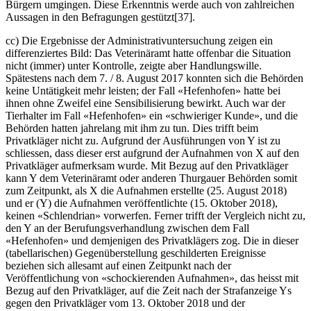
Bürgern umgingen. Diese Erkenntnis werde auch von zahlreichen
Aussagen in den Befragungen gestützt[37].
cc) Die Ergebnisse der Administrativuntersuchung zeigen ein
differenziertes Bild: Das Veterinäramt hatte offenbar die Situation
nicht (immer) unter Kontrolle, zeigte aber Handlungswille.
Spätestens nach dem 7. / 8. August 2017 konnten sich die Behörden
keine Untätigkeit mehr leisten; der Fall «Hefenhofen» hatte bei
ihnen ohne Zweifel eine Sensibilisierung bewirkt. Auch war der
Tierhalter im Fall «Hefenhofen» ein «schwieriger Kunde», und die
Behörden hatten jahrelang mit ihm zu tun. Dies trifft beim
Privatkläger nicht zu. Aufgrund der Ausführungen von Y ist zu
schliessen, dass dieser erst aufgrund der Aufnahmen von X auf den
Privatkläger aufmerksam wurde. Mit Bezug auf den Privatkläger
kann Y dem Veterinäramt oder anderen Thurgauer Behörden somit
zum Zeitpunkt, als X die Aufnahmen erstellte (25. August 2018)
und er (Y) die Aufnahmen veröffentlichte (15. Oktober 2018),
keinen «Schlendrian» vorwerfen. Ferner trifft der Vergleich nicht zu,
den Y an der Berufungsverhandlung zwischen dem Fall
«Hefenhofen» und demjenigen des Privatklägers zog. Die in dieser
(tabellarischen) Gegenüberstellung geschilderten Ereignisse
beziehen sich allesamt auf einen Zeitpunkt nach der
Veröffentlichung von «schockierenden Aufnahmen», das heisst mit
Bezug auf den Privatkläger, auf die Zeit nach der Strafanzeige Ys
gegen den Privatkläger vom 13. Oktober 2018 und der