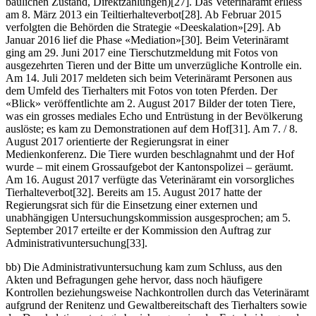
baulichen Zustand, Direktzahlungen)[27]. Das Veterinäramt erliess
am 8. März 2013 ein Teiltierhalteverbot[28]. Ab Februar 2015
verfolgten die Behörden die Strategie «Deeskalation»[29]. Ab
Januar 2016 lief die Phase «Mediation»[30]. Beim Veterinäramt
ging am 29. Juni 2017 eine Tierschutzmeldung mit Fotos von
ausgezehrten Tieren und der Bitte um unverzügliche Kontrolle ein.
Am 14. Juli 2017 meldeten sich beim Veterinäramt Personen aus
dem Umfeld des Tierhalters mit Fotos von toten Pferden. Der
«Blick» veröffentlichte am 2. August 2017 Bilder der toten Tiere,
was ein grosses mediales Echo und Entrüstung in der Bevölkerung
auslöste; es kam zu Demonstrationen auf dem Hof[31]. Am 7. / 8.
August 2017 orientierte der Regierungsrat in einer
Medienkonferenz. Die Tiere wurden beschlagnahmt und der Hof
wurde – mit einem Grossaufgebot der Kantonspolizei – geräumt.
Am 16. August 2017 verfügte das Veterinäramt ein vorsorgliches
Tierhalteverbot[32]. Bereits am 15. August 2017 hatte der
Regierungsrat sich für die Einsetzung einer externen und
unabhängigen Untersuchungskommission ausgesprochen; am 5.
September 2017 erteilte er der Kommission den Auftrag zur
Administrativuntersuchung[33].
bb) Die Administrativuntersuchung kam zum Schluss, aus den
Akten und Befragungen gehe hervor, dass noch häufigere
Kontrollen beziehungsweise Nachkontrollen durch das Veterinäramt
aufgrund der Renitenz und Gewaltbereitschaft des Tierhalters sowie