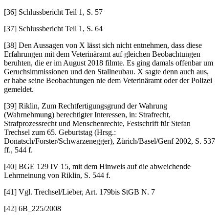
[36] Schlussbericht Teil 1, S. 57
[37] Schlussbericht Teil 1, S. 64
[38] Den Aussagen von X lässt sich nicht entnehmen, dass diese
Erfahrungen mit dem Veterinäramt auf gleichen Beobachtungen
beruhten, die er im August 2018 filmte. Es ging damals offenbar um
Geruchsimmissionen und den Stallneubau. X sagte denn auch aus,
er habe seine Beobachtungen nie dem Veterinäramt oder der Polizei
gemeldet.
[39] Riklin, Zum Rechtfertigungsgrund der Wahrung
(Wahrnehmung) berechtigter Interessen, in: Strafrecht,
Strafprozessrecht und Menschenrechte, Festschrift für Stefan
Trechsel zum 65. Geburtstag (Hrsg.:
Donatsch/Forster/Schwarzenegger), Zürich/Basel/Genf 2002, S. 537
ff., 544 f.
[40] BGE 129 IV 15, mit dem Hinweis auf die abweichende
Lehrmeinung von Riklin, S. 544 f.
[41] Vgl. Trechsel/Lieber, Art. 179bis StGB N. 7
[42] 6B_225/2008