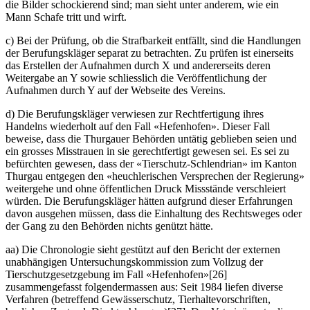
die Bilder schockierend sind; man sieht unter anderem, wie ein
Mann Schafe tritt und wirft.
c) Bei der Prüfung, ob die Strafbarkeit entfällt, sind die Handlungen
der Berufungskläger separat zu betrachten. Zu prüfen ist einerseits
das Erstellen der Aufnahmen durch X und andererseits deren
Weitergabe an Y sowie schliesslich die Veröffentlichung der
Aufnahmen durch Y auf der Webseite des Vereins.
d) Die Berufungskläger verwiesen zur Rechtfertigung ihres
Handelns wiederholt auf den Fall «Hefenhofen». Dieser Fall
beweise, dass die Thurgauer Behörden untätig geblieben seien und
ein grosses Misstrauen in sie gerechtfertigt gewesen sei. Es sei zu
befürchten gewesen, dass der «Tierschutz-Schlendrian» im Kanton
Thurgau entgegen den «heuchlerischen Versprechen der Regierung»
weitergehe und ohne öffentlichen Druck Missstände verschleiert
würden. Die Berufungskläger hätten aufgrund dieser Erfahrungen
davon ausgehen müssen, dass die Einhaltung des Rechtsweges oder
der Gang zu den Behörden nichts genützt hätte.
aa) Die Chronologie sieht gestützt auf den Bericht der externen
unabhängigen Untersuchungskommission zum Vollzug der
Tierschutzgesetzgebung im Fall «Hefenhofen»[26]
zusammengefasst folgendermassen aus: Seit 1984 liefen diverse
Verfahren (betreffend Gewässerschutz, Tierhaltevorschriften,