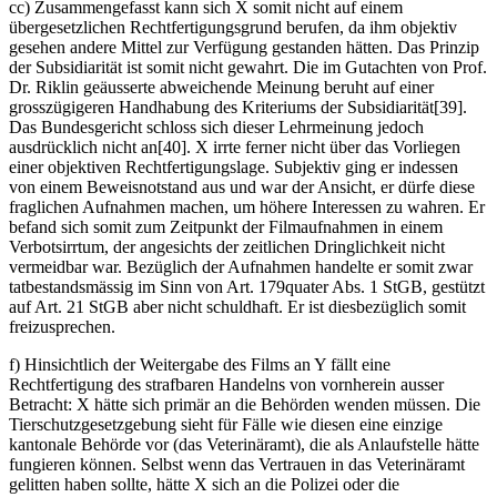
cc) Zusammengefasst kann sich X somit nicht auf einem
übergesetzlichen Rechtfertigungsgrund berufen, da ihm objektiv
gesehen andere Mittel zur Verfügung gestanden hätten. Das Prinzip
der Subsidiarität ist somit nicht gewahrt. Die im Gutachten von Prof.
Dr. Riklin geäusserte abweichende Meinung beruht auf einer
grosszügigeren Handhabung des Kriteriums der Subsidiarität[39].
Das Bundesgericht schloss sich dieser Lehrmeinung jedoch
ausdrücklich nicht an[40]. X irrte ferner nicht über das Vorliegen
einer objektiven Rechtfertigungslage. Subjektiv ging er indessen
von einem Beweisnotstand aus und war der Ansicht, er dürfe diese
fraglichen Aufnahmen machen, um höhere Interessen zu wahren. Er
befand sich somit zum Zeitpunkt der Filmaufnahmen in einem
Verbotsirrtum, der angesichts der zeitlichen Dringlichkeit nicht
vermeidbar war. Bezüglich der Aufnahmen handelte er somit zwar
tatbestandsmässig im Sinn von Art. 179quater Abs. 1 StGB, gestützt
auf Art. 21 StGB aber nicht schuldhaft. Er ist diesbezüglich somit
freizusprechen.
f) Hinsichtlich der Weitergabe des Films an Y fällt eine
Rechtfertigung des strafbaren Handelns von vornherein ausser
Betracht: X hätte sich primär an die Behörden wenden müssen. Die
Tierschutzgesetzgebung sieht für Fälle wie diesen eine einzige
kantonale Behörde vor (das Veterinäramt), die als Anlaufstelle hätte
fungieren können. Selbst wenn das Vertrauen in das Veterinäramt
gelitten haben sollte, hätte X sich an die Polizei oder die