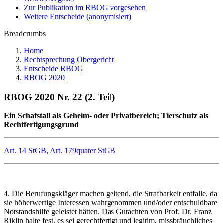
Zur Publikation im RBOG vorgesehen
Weitere Entscheide (anonymisiert)
Breadcrumbs
Home
Rechtsprechung Obergericht
Entscheide RBOG
RBOG 2020
RBOG 2020 Nr. 22 (2. Teil)
Ein Schafstall als Geheim- oder Privatbereich; Tierschutz als
Rechtfertigungsgrund
Art. 14 StGB
,
Art. 179quater StGB
4. Die Berufungskläger machen geltend, die Strafbarkeit entfalle, da
sie höherwertige Interessen wahrgenommen und/oder entschuldbare
Notstandshilfe geleistet hätten. Das Gutachten von Prof. Dr. Franz
Riklin halte fest, es sei gerechtfertigt und legitim, missbräuchliches