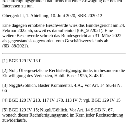
Rechtfertigungsgründen hat nichts mit einer Abwägung der beiden
Interessen zu tun.
Obergericht, 1. Abteilung, 10. Juni 2020, SBR.2020.12
Eine dagegen erhobene Beschwerde wies das Bundesgericht am 24.
Februar 2022 ab, soweit es darauf eintrat (6B_56/2021). Eine
weitere Beschwerde schrieb das Bundesgericht am 31. März 2022
als gegenstandslos geworden vom Geschäftsverzeichnis ab
(6B_88/2021).
[1] BGE 129 IV 13 f.
[2] Noll, Übergesetzliche Rechtsfertigungsgründe, im besondern die
Einwilligung des Verletzten, Habil. Basel 1955, S. 48 ff.
[3] Niggli/Göhlich, Basler Kommentar, 4.A., Vor Art. 14 StGB N.
66
[4] BGE 120 IV 213, 117 IV 178, 113 IV 7; vgl. BGE 129 IV 15
[5] BGE 129 IV 15; Niggli/Göhlich, Vor Art. 14 StGB N. 67,
wonach dieser Rechtfertigungsgrund im Kern jeder Rechtsordnung
zuwiderlaufe.