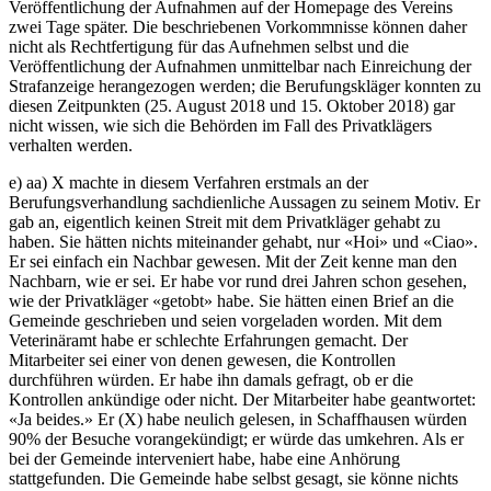
Veröffentlichung der Aufnahmen auf der Homepage des Vereins
zwei Tage später. Die beschriebenen Vorkommnisse können daher
nicht als Rechtfertigung für das Aufnehmen selbst und die
Veröffentlichung der Aufnahmen unmittelbar nach Einreichung der
Strafanzeige herangezogen werden; die Berufungskläger konnten zu
diesen Zeitpunkten (25. August 2018 und 15. Oktober 2018) gar
nicht wissen, wie sich die Behörden im Fall des Privatklägers
verhalten werden.
e) aa) X machte in diesem Verfahren erstmals an der
Berufungsverhandlung sachdienliche Aussagen zu seinem Motiv. Er
gab an, eigentlich keinen Streit mit dem Privatkläger gehabt zu
haben. Sie hätten nichts miteinander gehabt, nur «Hoi» und «Ciao».
Er sei einfach ein Nachbar gewesen. Mit der Zeit kenne man den
Nachbarn, wie er sei. Er habe vor rund drei Jahren schon gesehen,
wie der Privatkläger «getobt» habe. Sie hätten einen Brief an die
Gemeinde geschrieben und seien vorgeladen worden. Mit dem
Veterinäramt habe er schlechte Erfahrungen gemacht. Der
Mitarbeiter sei einer von denen gewesen, die Kontrollen
durchführen würden. Er habe ihn damals gefragt, ob er die
Kontrollen ankündige oder nicht. Der Mitarbeiter habe geantwortet:
«Ja beides.» Er (X) habe neulich gelesen, in Schaffhausen würden
90% der Besuche vorangekündigt; er würde das umkehren. Als er
bei der Gemeinde interveniert habe, habe eine Anhörung
stattgefunden. Die Gemeinde habe selbst gesagt, sie könne nichts