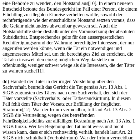
eine Behörde zu wenden, den Notstand aus[10]. In einem neueren
Entscheid betonte das Bundesgericht im Fall einer Person, die einem
Flüchtling zur illegalen Einreise verhelfen wollte, sowohl der
rechtfertigende wie der entschuldbare Notstand setzten voraus, dass
die Gefahr nicht anders abwendbar gewesen sei. Auch die
Notstandshilfe stehe deshalb unter der Voraussetzung der absoluten
Subsidiarität. Entsprechendes gelte für den aussergesetzlichen
Rechtfertigungsgrund der Wahrung berechtigter Interessen, der nur
angerufen werden könne, wenn die Tat ein notwendiges und
angemessenes Mittel sei, um ein berechtigtes Ziel zu erreichen, die
Tat also insoweit den einzig möglichen Weg darstelle und
offenkundig weniger schwer wiege als die Interessen, die der Täter
zu wahren suche[11].
dd) Handelt der Täter in der irrigen Vorstellung über den
Sachverhalt, beurteilt das Gericht die Tat gemäss Art. 13 Abs. 1
StGB zugunsten des Täters nach dem Sachverhalt, den sich der
Täter vorstellte (Sachverhalts- oder Tatbestandsirrtum). In diesem
Fall fehlt dem Täter der Vorsatz zur Erfüllung der fraglichen
Strafnorm[12]. War der Irrtum vermeidbar, tritt laut Art. 13 Abs. 2
StGB die Verurteilung wegen des betreffenden
Fahrlässigkeitsdelikts zur allfälligen Bestrafung nach Art. 13 Abs. 1
StGB hinzu. Wer bei Begehung der Tat nicht weiss und nicht
wissen kann, dass er sich rechtswidrig verhält, handelt laut Art. 21
StGB nicht schuldhaft (Verbotsirrtum). War der Irrtum vermeidbar,