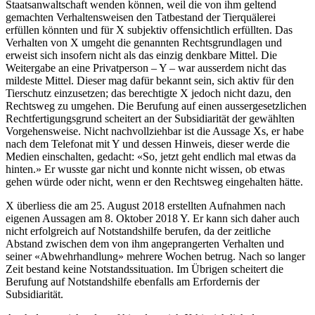
Staatsanwaltschaft wenden können, weil die von ihm geltend
gemachten Verhaltensweisen den Tatbestand der Tierquälerei
erfüllen könnten und für X subjektiv offensichtlich erfüllten. Das
Verhalten von X umgeht die genannten Rechtsgrundlagen und
erweist sich insofern nicht als das einzig denkbare Mittel. Die
Weitergabe an eine Privatperson – Y – war ausserdem nicht das
mildeste Mittel. Dieser mag dafür bekannt sein, sich aktiv für den
Tierschutz einzusetzen; das berechtigte X jedoch nicht dazu, den
Rechtsweg zu umgehen. Die Berufung auf einen aussergesetzlichen
Rechtfertigungsgrund scheitert an der Subsidiarität der gewählten
Vorgehensweise. Nicht nachvollziehbar ist die Aussage Xs, er habe
nach dem Telefonat mit Y und dessen Hinweis, dieser werde die
Medien einschalten, gedacht: «So, jetzt geht endlich mal etwas da
hinten.» Er wusste gar nicht und konnte nicht wissen, ob etwas
gehen würde oder nicht, wenn er den Rechtsweg eingehalten hätte.
X überliess die am 25. August 2018 erstellten Aufnahmen nach
eigenen Aussagen am 8. Oktober 2018 Y. Er kann sich daher auch
nicht erfolgreich auf Notstandshilfe berufen, da der zeitliche
Abstand zwischen dem von ihm angeprangerten Verhalten und
seiner «Abwehrhandlung» mehrere Wochen betrug. Nach so langer
Zeit bestand keine Notstandssituation. Im Übrigen scheitert die
Berufung auf Notstandshilfe ebenfalls am Erfordernis der
Subsidiarität.