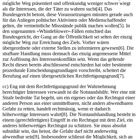
mögliche Weg präsentiert und offenkundig weniger schwer wiegt
als die Interessen, die der Täter zu wahren sucht[4]. Das
Bundesgericht betont, diese Voraussetzungen müssten gerade auch
für das Anliegen politischer Aktivisten oder Medienschaffender
gelten, die vermeintliche Missstände publik machen wollen[5]. In
den sogenannten «Whistleblower»-Fällen entschied das
Bundesgericht, der Gang an die Öffentlichkeit sei selten der einzig
mögliche Weg zur Erreichung des Ziels. Vorher wären
übergeordnete oder externe Stellen zu informieren gewesen[6]. Die
strafbare Handlung muss demnach das einzig angemessene Mittel
zur Auflösung des Interessenkonflikts sein. Wenn das geltende
Recht diesen bereits abschliessend entschieden hat oder bestimmte
prozedurale Entscheidungsgrundlagen vorschreibt, scheitert die
Berufung auf einen übergesetzlichen Rechtfertigungsgrund[7].
cc) Eng mit dem Rechtfertigungsgrund der Wahrnehmung
berechtigter Interessen verwandt ist die Notstandshilfe. Wer eine mit
Strafe bedrohte Tat begeht, um ein eigenes oder das Rechtsgut einer
anderen Person aus einer unmittelbaren, nicht anders abwendbaren
Gefahr zu retten, handelt rechtmässig, wenn er dadurch
höherwertige Interessen wahrt[8]. Die Notstandshandlung besteht in
einem (gerechtfertigten) Eingriff in ein Rechtsgut mit dem Ziel, ein
anderes höherwertiges Rechtsgut zu schützen. Sie muss absolut
subsidiär sein, das heisst, die Gefahr darf nicht anderweitig
abwendbar sein[9]. Insbesondere schliesst die Möglichkeit, sich an