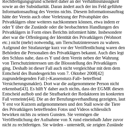
Rechtfertigungsgrund scheitert daher an der Verhältnismässigkeit
sowie an der Subsidiarität. Daran ändert auch der ins Feld geführte
Informationsauftrag des Vereins nichts. Diesem Informationsauftrag
hätte der Verein auch ohne Verletzung der Privatsphäre des
Privatklägers ohne weiteres nachkommen können, etwa indem er
oder Y über die Zustände oder die beobachteten Handlungen des
Privatklägers in Form eines Berichts informiert hätte. Insbesondere
aber war die Offenlegung der Identität des Privatklägers (Wohnort
etc.) nicht (mehr) notwendig, um Tierschutzinteressen zu wahren.
Aufgrund der Strafanzeige kurz vor der Veröffentlichung waren den
Behörden die Personalien des Privatklägers bekannt. Auch dies legt
den Schluss nahe, dass es Y und dem Verein neben der Wahrung
von Tierschutzinteressen um die Blossstellung des Privatklägers
ging. Deshalb ist dieser Fall auch nicht vergleichbar mit dem dem
Entscheid des Bundesgerichts vom 7. Oktober 2008[42]
zugrundeliegenden Fall («Kassensturz-Fall» betreffend
Versicherungsmakler). Dort war die aufgenommene Person nicht
erkennbar[43]. Es hilft Y daher auch nichts, dass der EGMR diesen
Entscheid aufhob und die Strafbarkeit der Redaktoren im konkreten
Fall verneinte[44]. Die an der Berufungsverhandlung gezeigten, laut
Y erst vor Kurzem aufgenommenen und den Stall sowie die Tiere
des Privatklägers betreffenden Fotos und Videos schliesslich
bewirken nichts zu seinen Gunsten. Sie vermögen die
Veröffentlichung der Aufnahme von X rund eineinhalb Jahre zuvor
nicht zu rechtfertigen. Sie würden - unterstellt, sie zeigten Zustände