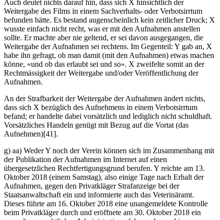
Auch deutet nichts darauf hin, dass sich X hinsichtlich der
Weitergabe des Films in einem Sachverhalts- oder Verbotsirrtum
befunden hätte. Es bestand augenscheinlich kein zeitlicher Druck; X
wusste einfach nicht recht, was er mit den Aufnahmen anstellen
sollte. Er machte aber nie geltend, er sei davon ausgegangen, die
Weitergabe der Aufnahmen sei rechtens. Im Gegenteil: Y gab an, X
habe ihn gefragt, ob man damit (mit den Aufnahmen) etwas machen
könne, «und ob das erlaubt sei und so». X zweifelte somit an der
Rechtmässigkeit der Weitergabe und/oder Veröffentlichung der
Aufnahmen.
An der Strafbarkeit der Weitergabe der Aufnahmen ändert nichts,
dass sich X bezüglich des Aufnehmens in einem Verbotsirrtum
befand; er handelte dabei vorsätzlich und lediglich nicht schuldhaft.
Vorsätzliches Handeln genügt mit Bezug auf die Vortat (das
Aufnehmen)[41].
g) aa) Weder Y noch der Verein können sich im Zusammenhang mit
der Publikation der Aufnahmen im Internet auf einen
übergesetzlichen Rechtfertigungsgrund berufen. Y reichte am 13.
Oktober 2018 (einem Samstag), also einige Tage nach Erhalt der
Aufnahmen, gegen den Privatkläger Strafanzeige bei der
Staatsanwaltschaft ein und informierte auch das Veterinäramt.
Dieses führte am 16. Oktober 2018 eine unangemeldete Kontrolle
beim Privatkläger durch und eröffnete am 30. Oktober 2018 ein