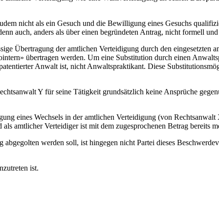
em nicht als ein Gesuch und die Bewilligung eines Gesuchs qualifizi
enn auch, anders als über einen begründeten Antrag, nicht formell un
sige Übertragung der amtlichen Verteidigung durch den eingesetzten am
ointern» übertragen werden. Um eine Substitution durch einen Anwalts
tentierter Anwalt ist, nicht Anwaltspraktikant. Diese Substitutionsmög
 Rechtsanwalt Y für seine Tätigkeit grundsätzlich keine Ansprüche gege
gung eines Wechsels in der amtlichen Verteidigung (von Rechtsanwal
 als amtlicher Verteidiger ist mit dem zugesprochenen Betrag bereits m
ng abgegolten werden soll, ist hingegen nicht Partei dieses Beschwerd
zutreten ist.