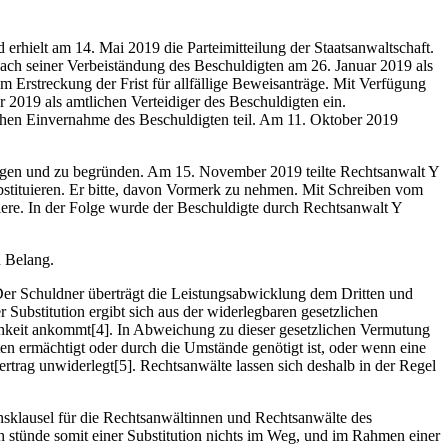
 erhielt am 14. Mai 2019 die Parteimitteilung der Staatsanwaltschaft.
nach seiner Verbeiständung des Beschuldigten am 26. Januar 2019 als
m Erstreckung der Frist für allfällige Beweisanträge. Mit Verfügung
2019 als amtlichen Verteidiger des Beschuldigten ein.
ichen Einvernahme des Beschuldigten teil. Am 11. Oktober 2019
tragen und zu begründen. Am 15. November 2019 teilte Rechtsanwalt Y
bstituieren. Er bitte, davon Vormerk zu nehmen. Mit Schreiben vom
iere. In der Folge wurde der Beschuldigte durch Rechtsanwalt Y
n Belang.
 Der Schuldner überträgt die Leistungsabwicklung dem Dritten und
r Substitution ergibt sich aus der widerlegbaren gesetzlichen
lichkeit ankommt[4]. In Abweichung zu dieser gesetzlichen Vermutung
n ermächtigt oder durch die Umstände genötigt ist, oder wenn eine
ertrag unwiderlegt[5]. Rechtsanwälte lassen sich deshalb in der Regel
nsklausel für die Rechtsanwältinnen und Rechtsanwälte des
 stünde somit einer Substitution nichts im Weg, und im Rahmen einer