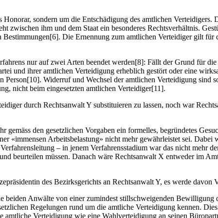
tes Honorar, sondern um die Entschädigung des amtlichen Verteidigers. 
teht zwischen ihm und dem Staat ein besonderes Rechtsverhältnis. Gestü
estimmungen[6]. Die Ernennung zum amtlichen Verteidiger gilt für di
fahrens nur auf zwei Arten beendet werden[8]: Fällt der Grund für die 
artei und ihrer amtlichen Verteidigung erheblich gestört oder eine wir
ren Person[10]. Widerruf und Wechsel der amtlichen Verteidigung sind 
ung, nicht beim eingesetzten amtlichen Verteidiger[11].
teidiger durch Rechtsanwalt Y substituieren zu lassen, noch war Rechts
mehr gemäss den gesetzlichen Vorgaben ein formelles, begründetes Gesuch
iner «immensen Arbeitsbelastung» nicht mehr gewährleistet sei. Dabe
Verfahrensleitung – in jenem Verfahrensstadium war das nicht mehr der 
en und beurteilen müssen. Danach wäre Rechtsanwalt X entweder im Amt 
izepräsidentin des Bezirksgerichts an Rechtsanwalt Y, es werde davon
ie beiden Anwälte von einer zumindest stillschweigenden Bewilligung 
esetzlichen Regelungen rund um die amtliche Verteidigung kennen. Dies g
 die amtliche Verteidigung wie eine Wahlverteidigung an seinen Büropar