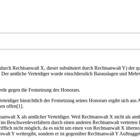
 durch Rechtsanwalt X, dieser substituiert durch Rechtsanwalt Y) der q
se. Der amtliche Verteidiger wurde einschliesslich Barauslagen und Mehrw
erde gegen die Festsetzung des Honorars.
rteidiger hinsichtlich der Festsetzung seines Honorars ergibt sich aus 
n offen[1].
nwalt X als amtlicher Verteidiger. Weil Rechtsanwalt X nicht als amtl
ich im Beschwerdeverfahren durch einen anderen Rechtsanwalt vertreten
egrifflich nicht möglich, da es nicht um einen von Rechtsanwalt X übe
anwalt Y weitergibt, sondern er ist gegenüber Rechtsanwalt Y Auftragge