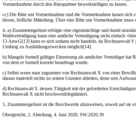
Vormerknahme durch den Büropartner bewerkstelligen zu lassen.
cc) Die Bitte um Vormerknahme und die Vormerknahme lassen sich zud
blosse, höfliche Mitteilung. Über eine Bitte um Vormerknahme muss d
4. a) Zusammengefasst erfolgte eine eigenmächtige und damit unzuläs
Wahlverteidigung kann eine amtliche Verteidigung nicht einfach «bür
13 AnwG[13] kann es sich sodann nicht handeln, da Rechtsanwalt Y pa
Umfang zu Ausbildungszwecken möglich[14].
b) Mangels formell gültiger Einsetzung als amtlicher Verteidiger hat
von dem er formell korrekt beauftragt wurde.
c) Selbst wenn man zugunsten von Rechtsanwalt X von einer Bewilli
daraus materiell nichts zu seinen Gunsten ableiten, denn sein Aufwand
d) Rechtsanwalt Y, dessen Tätigkeit mit der geforderten Entschädigu
Rechtsanwalt X nicht beschwerdelegitimiert.
5. Zusammengefasst ist die Beschwerde abzuweisen, soweit auf sie ein
Obergericht, 2. Abteilung, 4. Juni 2020, SW.2020.39