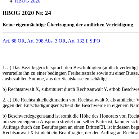
RBOG 2020
RBOG 2020 Nr. 24
Keine eigenmächtige Übertragung der amtlichen Verteidigung
Art. 68 OR
,
Art. 398 Abs. 3 OR
,
Art. 132 f. StPO
1. a) Das Bezirksgericht sprach den Beschuldigten (amtlich verteidigt
verurteilte ihn zu einer bedingten Freiheitsstrafe sowie zu einer Bus
ausbezahlten Summe, aus der Staatskasse entschädigt.
b) Rechtsanwalt X, substituiert durch Rechtsanwalt Y, erhob Beschw
2. a) Die Rechtsmittellegitimation von Rechtsanwalt X als amtlicher Ve
gegen den Entschädigungsentscheid die Beschwerde in eigenem Name
b) Beschwerdegegenstand ist somit die Höhe des Honorars von Rechtsa
um seinen eigenen Anspruch streitet und selber Partei ist, kann er s
Auftrags durch den Beauftragten an einen Dritten[2], ist indessen b
Rechtsanwalt X ist nicht ein Beauftragter, der den Auftrag an Rechts