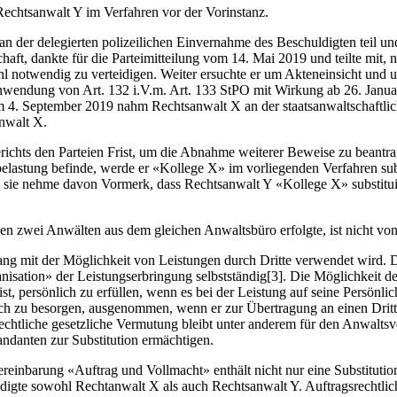
Rechtsanwalt Y im Verfahren vor der Vorinstanz.
n der delegierten polizeilichen Einvernahme des Beschuldigten teil und
aft, dankte für die Parteimitteilung vom 14. Mai 2019 und teilte mit, 
ohl notwendig zu verteidigen. Weiter ersuchte er um Akteneinsicht und u
wendung von Art. 132 i.V.m. Art. 133 StPO mit Wirkung ab 26. Januar 
. Am 4. September 2019 nahm Rechtsanwalt X an der staatsanwaltschaftl
anwalt X.
erichts den Parteien Frist, um die Abnahme weiterer Beweise zu bean
belastung befinde, werde er «Kollege X» im vorliegenden Verfahren su
t, sie nehme davon Vormerk, dass Rechtsanwalt Y «Kollege X» substitu
chen zwei Anwälten aus dem gleichen Anwaltsbüro erfolgte, ist nicht vo
nhang mit der Möglichkeit von Leistungen durch Dritte verwendet wird.
rganisation» der Leistungserbringung selbstständig[3]. Die Möglichkeit de
st, persönlich zu erfüllen, wenn es bei der Leistung auf seine Persön
ich zu besorgen, ausgenommen, wenn er zur Übertragung an einen Dritte
rechtliche gesetzliche Vermutung bleibt unter anderem für den Anwaltsv
ndanten zur Substitution ermächtigen.
einbarung «Auftrag und Vollmacht» enthält nicht nur eine Substitutio
igte sowohl Rechtanwalt X als auch Rechtsanwalt Y. Auftragsrechtlich