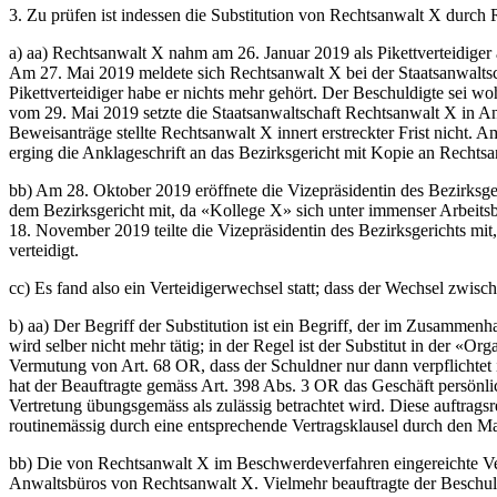
3. Zu prüfen ist indessen die Substitution von Rechtsanwalt X durch 
a) aa) Rechtsanwalt X nahm am 26. Januar 2019 als Pikettverteidiger a
Am 27. Mai 2019 meldete sich Rechtsanwalt X bei der Staatsanwaltsch
Pikettverteidiger habe er nichts mehr gehört. Der Beschuldigte sei w
vom 29. Mai 2019 setzte die Staatsanwaltschaft Rechtsanwalt X in An
Beweisanträge stellte Rechtsanwalt X innert erstreckter Frist nicht
erging die Anklageschrift an das Bezirksgericht mit Kopie an Rechts
bb) Am 28. Oktober 2019 eröffnete die Vizepräsidentin des Bezirksg
dem Bezirksgericht mit, da «Kollege X» sich unter immenser Arbeits
18. November 2019 teilte die Vizepräsidentin des Bezirksgerichts mi
verteidigt.
cc) Es fand also ein Verteidigerwechsel statt; dass der Wechsel zwis
b) aa) Der Begriff der Substitution ist ein Begriff, der im Zusamme
wird selber nicht mehr tätig; in der Regel ist der Substitut in der «O
Vermutung von Art. 68 OR, dass der Schuldner nur dann verpflichtet i
hat der Beauftragte gemäss Art. 398 Abs. 3 OR das Geschäft persönl
Vertretung übungsgemäss als zulässig betrachtet wird. Diese auftrags
routinemässig durch eine entsprechende Vertragsklausel durch den Ma
bb) Die von Rechtsanwalt X im Beschwerdeverfahren eingereichte Ver
Anwaltsbüros von Rechtsanwalt X. Vielmehr beauftragte der Beschuld