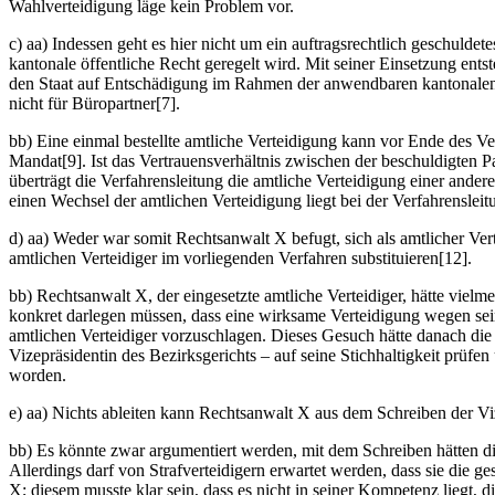
Wahlverteidigung läge kein Problem vor.
c) aa) Indessen geht es hier nicht um ein auftragsrechtlich geschulde
kantonale öffentliche Recht geregelt wird. Mit seiner Einsetzung ents
den Staat auf Entschädigung im Rahmen der anwendbaren kantonalen B
nicht für Büropartner[7].
bb) Eine einmal bestellte amtliche Verteidigung kann vor Ende des Ver
Mandat[9]. Ist das Vertrauensverhältnis zwischen der beschuldigten P
überträgt die Verfahrensleitung die amtliche Verteidigung einer ande
einen Wechsel der amtlichen Verteidigung liegt bei der Verfahrensleit
d) aa) Weder war somit Rechtsanwalt X befugt, sich als amtlicher Ver
amtlichen Verteidiger im vorliegenden Verfahren substituieren[12].
bb) Rechtsanwalt X, der eingesetzte amtliche Verteidiger, hätte viel
konkret darlegen müssen, dass eine wirksame Verteidigung wegen se
amtlichen Verteidiger vorzuschlagen. Dieses Gesuch hätte danach die 
Vizepräsidentin des Bezirksgerichts – auf seine Stichhaltigkeit prüf
worden.
e) aa) Nichts ableiten kann Rechtsanwalt X aus dem Schreiben der V
bb) Es könnte zwar argumentiert werden, mit dem Schreiben hätten d
Allerdings darf von Strafverteidigern erwartet werden, dass sie die g
X; diesem musste klar sein, dass es nicht in seiner Kompetenz liegt,