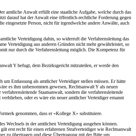
Der amtliche Anwalt erfüllt eine staatliche Aufgabe, welche durch das
tzt darauf hat der Anwalt eine öffentlich-rechtliche Forderung gegen
e eingesetzte Person, nicht für irgendwelche andere Anwälte, auch
amtliche Verteidigung dahin, so widerruft die Verfahrensleitung das
ksame Verteidigung aus anderen Gründen nicht mehr gewährleistet, so
somit nur durch die Verfahrensleitung möglich. Die Kompetenz für
anwalt Y befugt, dem Bezirksgericht mitzuteilen, er werde den
 um Entlassung als amtlicher Verteidiger stellen müssen. Er hätte
i wäre es ihm unbenommen gewesen, Rechtsanwalt Y als neuen
verfahrensleitende Staatsanwalt, sondern die verfahrensleitende
verblieben, oder es wäre ein neuer amtlicher Verteidiger ernannt
 Vormerk genommen, dass er «Kollege X» substituiere.
des Wechsels in der amtlichen Verteidigung ausgehen können.
ilt erst recht für einen erfahrenen Strafverteidiger wie Rechtsanwalt
tner zu übertragen und diese Übertragung mit der Bitte um