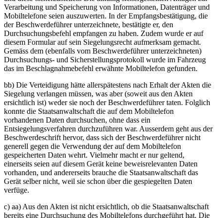
Verarbeitung und Speicherung von Informationen, Datenträger und
Mobiltelefone seien auszuwerten. In der Empfangsbestätigung, die
der Beschwerdeführer unterzeichnete, bestätigte er, den
Durchsuchungsbefehl empfangen zu haben. Zudem wurde er auf
diesem Formular auf sein Siegelungsrecht aufmerksam gemacht.
Gemäss dem (ebenfalls vom Beschwerdeführer unterzeichneten)
Durchsuchungs- und Sicherstellungsprotokoll wurde im Fahrzeug
das im Beschlagnahmebefehl erwähnte Mobiltelefon gefunden.
bb) Die Verteidigung hätte allerspätestens nach Erhalt der Akten die
Siegelung verlangen müssen, was aber (soweit aus den Akten
ersichtlich ist) weder sie noch der Beschwerdeführer taten. Folglich
konnte die Staatsanwaltschaft die auf dem Mobiltelefon
vorhandenen Daten durchsuchen, ohne dass ein
Entsiegelungsverfahren durchzuführen war. Ausserdem geht aus der
Beschwerdeschrift hervor, dass sich der Beschwerdeführer nicht
generell gegen die Verwendung der auf dem Mobiltelefon
gespeicherten Daten wehrt. Vielmehr macht er nur geltend,
einerseits seien auf diesem Gerät keine beweisrelevanten Daten
vorhanden, und andererseits brauche die Staatsanwaltschaft das
Gerät selber nicht, weil sie schon über die gespiegelten Daten
verfüge.
c) aa) Aus den Akten ist nicht ersichtlich, ob die Staatsanwaltschaft
bereits eine Durchsuchung des Mobiltelefons durchgeführt hat. Die