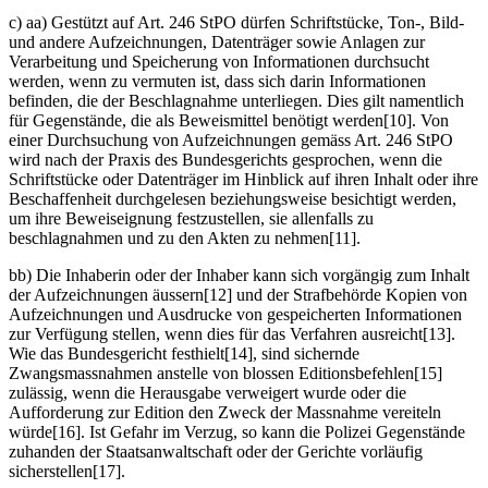
c) aa) Gestützt auf Art. 246 StPO dürfen Schriftstücke, Ton-, Bild-
und andere Aufzeichnungen, Datenträger sowie Anlagen zur
Verarbeitung und Speicherung von Informationen durchsucht
werden, wenn zu vermuten ist, dass sich darin Informationen
befinden, die der Beschlagnahme unterliegen. Dies gilt namentlich
für Gegenstände, die als Beweismittel benötigt werden[10]. Von
einer Durchsuchung von Aufzeichnungen gemäss Art. 246 StPO
wird nach der Praxis des Bundesgerichts gesprochen, wenn die
Schriftstücke oder Datenträger im Hinblick auf ihren Inhalt oder ihre
Beschaffenheit durchgelesen beziehungsweise besichtigt werden,
um ihre Beweiseignung festzustellen, sie allenfalls zu
beschlagnahmen und zu den Akten zu nehmen[11].
bb) Die Inhaberin oder der Inhaber kann sich vorgängig zum Inhalt
der Aufzeichnungen äussern[12] und der Strafbehörde Kopien von
Aufzeichnungen und Ausdrucke von gespeicherten Informationen
zur Verfügung stellen, wenn dies für das Verfahren ausreicht[13].
Wie das Bundesgericht festhielt[14], sind sichernde
Zwangsmassnahmen anstelle von blossen Editionsbefehlen[15]
zulässig, wenn die Herausgabe verweigert wurde oder die
Aufforderung zur Edition den Zweck der Massnahme vereiteln
würde[16]. Ist Gefahr im Verzug, so kann die Polizei Gegenstände
zuhanden der Staatsanwaltschaft oder der Gerichte vorläufig
sicherstellen[17].