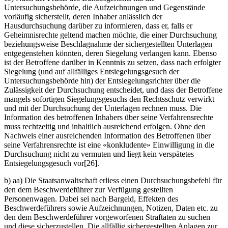
Untersuchungsbehörde, die Aufzeichnungen und Gegenstände
vorläufig sicherstellt, deren Inhaber anlässlich der
Hausdurchsuchung darüber zu informieren, dass er, falls er
Geheimnisrechte geltend machen möchte, die einer Durchsuchung
beziehungsweise Beschlagnahme der sichergestellten Unterlagen
entgegenstehen könnten, deren Siegelung verlangen kann. Ebenso
ist der Betroffene darüber in Kenntnis zu setzen, dass nach erfolgter
Siegelung (und auf allfälliges Entsiegelungsgesuch der
Untersuchungsbehörde hin) der Entsiegelungsrichter über die
Zulässigkeit der Durchsuchung entscheidet, und dass der Betroffene
mangels sofortigen Siegelungsgesuchs den Rechtsschutz verwirkt
und mit der Durchsuchung der Unterlagen rechnen muss. Die
Information des betroffenen Inhabers über seine Verfahrensrechte
muss rechtzeitig und inhaltlich ausreichend erfolgen. Ohne den
Nachweis einer ausreichenden Information des Betroffenen über
seine Verfahrensrechte ist eine «konkludente» Einwilligung in die
Durchsuchung nicht zu vermuten und liegt kein verspätetes
Entsiegelungsgesuch vor[26].
b) aa) Die Staatsanwaltschaft erliess einen Durchsuchungsbefehl für
den dem Beschwerdeführer zur Verfügung gestellten
Personenwagen. Dabei sei nach Bargeld, Effekten des
Beschwerdeführers sowie Aufzeichnungen, Notizen, Daten etc. zu
den dem Beschwerdeführer vorgeworfenen Straftaten zu suchen
und diese sicherzustellen. Die allfällig sichergestellten Anlagen zur