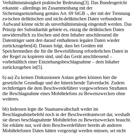
Verhältnismässigkeit praktische Bedeutung[3]. Das Bundesgericht
erkannte - allerdings im Zusammenhang mit der
Sicherungseinziehung gemäss Art. 69 StGB -, der mit der Trennung
zwischen deliktischen und nicht-deliktischen Daten verbundene
Aufwand könne nicht als unverhältnismässig eingestuft werden. Das
Prinzip der Subsidiarität gebiete es, einzig die deliktischen Daten
unwiderruflich zu löschen und dem Inhaber anschliessend die
Datenträger samt den darauf enthaltenen legalen Daten wieder
zurückzugeben[4]. Daraus folgt, dass bei Geräten mit
Speichermedien die für die Beweisführung erforderlichen Daten in
der Regel zu kopieren sind, und das Gerät anschliessend –
vorbehältlich einer Einziehungsbeschlagnahme – dem Inhaber
zurückzugeben ist[5].
b) aa) Zu keinen Diskussionen Anlass geben können hier die
gesetzliche Grundlage und der hinreichende Tatverdacht. Zudem
rechtfertigen die dem Beschwerdeführer vorgeworfenen Straftaten
die Beschlagnahme eines Mobiltelefons zu Beweiszwecken ohne
weiteres.
bb) Indessen legte die Staatsanwaltschaft weder im
Beschlagnahmebefehl noch in der Beschwerdeantwort dar, weshalb
sie dieses beschlagnahmte Mobiltelefon zu Beweiszwecken braucht.
Sie erklärte nur, weil dem Beschwerdeführer bereits ab anderen
Mobiltelefonen Daten hätten vorgezeigt werden müssen, sei nicht