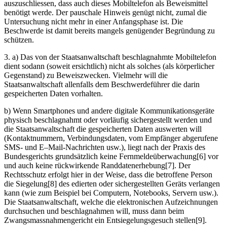
auszuschliessen, dass auch dieses Mobiltelefon als Beweismittel
benötigt werde. Der pauschale Hinweis genügt nicht, zumal die
Untersuchung nicht mehr in einer Anfangsphase ist. Die
Beschwerde ist damit bereits mangels genügender Begründung zu
schützen.
3. a) Das von der Staatsanwaltschaft beschlagnahmte Mobiltelefon
dient sodann (soweit ersichtlich) nicht als solches (als körperlicher
Gegenstand) zu Beweiszwecken. Vielmehr will die
Staatsanwaltschaft allenfalls dem Beschwerdeführer die darin
gespeicherten Daten vorhalten.
b) Wenn Smartphones und andere digitale Kommunikationsgeräte
physisch beschlagnahmt oder vorläufig sichergestellt werden und
die Staatsanwaltschaft die gespeicherten Daten auswerten will
(Kontaktnummern, Verbindungsdaten, vom Empfänger abgerufene
SMS- und E–Mail-Nachrichten usw.), liegt nach der Praxis des
Bundesgerichts grundsätzlich keine Fernmeldeüberwachung[6] vor
und auch keine rückwirkende Randdatenerhebung[7]. Der
Rechtsschutz erfolgt hier in der Weise, dass die betroffene Person
die Siegelung[8] des edierten oder sichergestellten Geräts verlangen
kann (wie zum Beispiel bei Computern, Notebooks, Servern usw.).
Die Staatsanwaltschaft, welche die elektronischen Aufzeichnungen
durchsuchen und beschlagnahmen will, muss dann beim
Zwangsmassnahmengericht ein Entsiegelungsgesuch stellen[9].