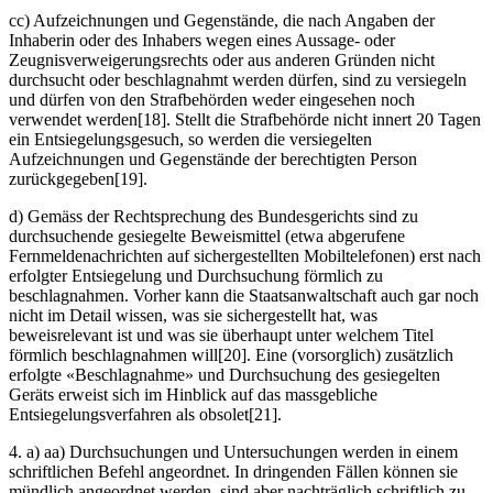
cc) Aufzeichnungen und Gegenstände, die nach Angaben der
Inhaberin oder des Inhabers wegen eines Aussage- oder
Zeugnisverweigerungsrechts oder aus anderen Gründen nicht
durchsucht oder beschlagnahmt werden dürfen, sind zu versiegeln
und dürfen von den Strafbehörden weder eingesehen noch
verwendet werden[18]. Stellt die Strafbehörde nicht innert 20 Tagen
ein Entsiegelungsgesuch, so werden die versiegelten
Aufzeichnungen und Gegenstände der berechtigten Person
zurückgegeben[19].
d) Gemäss der Rechtsprechung des Bundesgerichts sind zu
durchsuchende gesiegelte Beweismittel (etwa abgerufene
Fernmeldenachrichten auf sichergestellten Mobiltelefonen) erst nach
erfolgter Entsiegelung und Durchsuchung förmlich zu
beschlagnahmen. Vorher kann die Staatsanwaltschaft auch gar noch
nicht im Detail wissen, was sie sichergestellt hat, was
beweisrelevant ist und was sie überhaupt unter welchem Titel
förmlich beschlagnahmen will[20]. Eine (vorsorglich) zusätzlich
erfolgte «Beschlagnahme» und Durchsuchung des gesiegelten
Geräts erweist sich im Hinblick auf das massgebliche
Entsiegelungsverfahren als obsolet[21].
4. a) aa) Durchsuchungen und Untersuchungen werden in einem
schriftlichen Befehl angeordnet. In dringenden Fällen können sie
mündlich angeordnet werden, sind aber nachträglich schriftlich zu