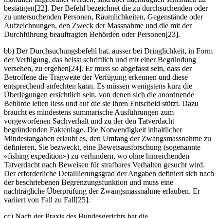
bestätigen[22]. Der Befehl bezeichnet die zu durchsuchenden oder
zu untersuchenden Personen, Räumlichkeiten, Gegenstände oder
Aufzeichnungen, den Zweck der Massnahme und die mit der
Durchführung beauftragten Behörden oder Personen[23].
bb) Der Durchsuchungsbefehl hat, ausser bei Dringlichkeit, in Form
der Verfügung, das heisst schriftlich und mit einer Begründung
versehen, zu ergehen[24]. Er muss so abgefasst sein, dass der
Betroffene die Tragweite der Verfügung erkennen und diese
entsprechend anfechten kann. Es müssen wenigstens kurz die
Überlegungen ersichtlich sein, von denen sich die anordnende
Behörde leiten liess und auf die sie ihren Entscheid stützt. Dazu
braucht es mindestens summarische Ausführungen zum
vorgeworfenen Sachverhalt und zu der den Tatverdacht
begründenden Faktenlage. Die Notwendigkeit inhaltlicher
Mindestangaben erlaubt es, den Umfang der Zwangsmassnahme zu
definieren. Sie bezweckt, eine Beweisausforschung (sogenannte
«fishing expedition») zu verhindern, wo ohne hinreichenden
Tatverdacht nach Beweisen für strafbares Verhalten gesucht wird.
Der erforderliche Detaillierungsgrad der Angaben definiert sich nach
der beschriebenen Begrenzungsfunktion und muss eine
nachträgliche Überprüfung der Zwangsmassnahme erlauben. Er
variiert von Fall zu Fall[25].
cc) Nach der Praxis des Bundesgerichts hat die