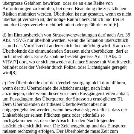
übergrosse Gefahren bewirken, oder sie an eine Reihe von
Anforderungen zu knüpfen, bei deren Beachtung die zusätzlichen
Risiken minimiert werden. Überholen ist nur gestattet, wenn es nicht
überhaupt verboten ist, der nötige Raum übersichtlich und frei ist
und der Gegenverkehr nicht behindert oder gefährdet wird[6].
d) Im Einzugsbereich von Strassenverzweigungen darf nach Art. 35
Abs. 4 SVG nur überholt werden, wenn die Situation übersichtlich
ist und das Vortrittsrecht anderer nicht beeinträchtigt wird. Kann der
Überholende die einmündenden Strassen nicht überblicken, darf er
nicht überholen. Eine Ausnahme besteht gemäss Art. 11 Abs. 4
VRV[7] dort, wo er sich entweder auf einer Strasse mit Vortrittsrecht
befindet oder der Verkehr durch Polizei oder Lichtsignale geregelt
wird[8].
e) Der Überholende darf den Verkehrsvorgang nicht durchführen,
wenn der zu Überholende die Absicht anzeigt, nach links
abzubiegen, oder wenn dieser vor einem Fussgängerstreifen anhält,
um Fussgängern das Überqueren der Strasse zu ermöglichen[9].
Dem Überholenden darf dieses Überholverbot aber nur
entgegengehalten werden, wenn beweismässig erstellt ist, dass der
Linksabbieger seinen Pflichten ganz oder jedenfalls so
nachgekommen ist, dass die Absicht für den Nachfolgenden
tatsächlich ersichtlich war. Die Zeichengebung und das Einspuren
müssen rechtzeitig erfolgen. Der Überholende muss Zeit zum