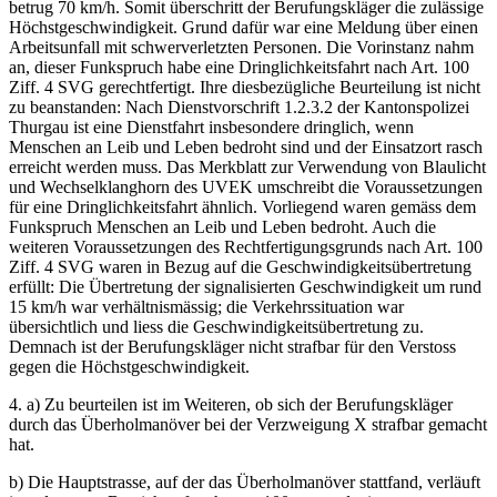
betrug 70 km/h. Somit überschritt der Berufungskläger die zulässige
Höchstgeschwindigkeit. Grund dafür war eine Meldung über einen
Arbeitsunfall mit schwerverletzten Personen. Die Vorinstanz nahm
an, dieser Funkspruch habe eine Dringlichkeitsfahrt nach Art. 100
Ziff. 4 SVG gerechtfertigt. Ihre diesbezügliche Beurteilung ist nicht
zu beanstanden: Nach Dienstvorschrift 1.2.3.2 der Kantonspolizei
Thurgau ist eine Dienstfahrt insbesondere dringlich, wenn
Menschen an Leib und Leben bedroht sind und der Einsatzort rasch
erreicht werden muss. Das Merkblatt zur Verwendung von Blaulicht
und Wechselklanghorn des UVEK umschreibt die Voraussetzungen
für eine Dringlichkeitsfahrt ähnlich. Vorliegend waren gemäss dem
Funkspruch Menschen an Leib und Leben bedroht. Auch die
weiteren Voraussetzungen des Rechtfertigungsgrunds nach Art. 100
Ziff. 4 SVG waren in Bezug auf die Geschwindigkeitsübertretung
erfüllt: Die Übertretung der signalisierten Geschwindigkeit um rund
15 km/h war verhältnismässig; die Verkehrssituation war
übersichtlich und liess die Geschwindigkeitsübertretung zu.
Demnach ist der Berufungskläger nicht strafbar für den Verstoss
gegen die Höchstgeschwindigkeit.
4. a) Zu beurteilen ist im Weiteren, ob sich der Berufungskläger
durch das Überholmanöver bei der Verzweigung X strafbar gemacht
hat.
b) Die Hauptstrasse, auf der das Überholmanöver stattfand, verläuft