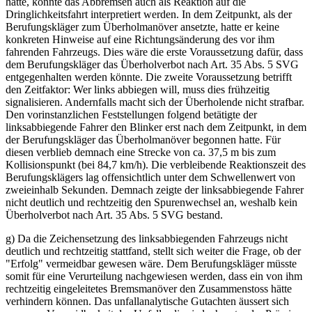
hatte, könnte das Abbremsen auch als Reaktion auf die
Dringlichkeitsfahrt interpretiert werden. In dem Zeitpunkt, als der
Berufungskläger zum Überholmanöver ansetzte, hatte er keine
konkreten Hinweise auf eine Richtungsänderung des vor ihm
fahrenden Fahrzeugs. Dies wäre die erste Voraussetzung dafür, dass
dem Berufungskläger das Überholverbot nach Art. 35 Abs. 5 SVG
entgegenhalten werden könnte. Die zweite Voraussetzung betrifft
den Zeitfaktor: Wer links abbiegen will, muss dies frühzeitig
signalisieren. Andernfalls macht sich der Überholende nicht strafbar.
Den vorinstanzlichen Feststellungen folgend betätigte der
linksabbiegende Fahrer den Blinker erst nach dem Zeitpunkt, in dem
der Berufungskläger das Überholmanöver begonnen hatte. Für
diesen verblieb demnach eine Strecke von ca. 37,5 m bis zum
Kollisionspunkt (bei 84,7 km/h). Die verbleibende Reaktionszeit des
Berufungsklägers lag offensichtlich unter dem Schwellenwert von
zweieinhalb Sekunden. Demnach zeigte der linksabbiegende Fahrer
nicht deutlich und rechtzeitig den Spurenwechsel an, weshalb kein
Überholverbot nach Art. 35 Abs. 5 SVG bestand.
g) Da die Zeichensetzung des linksabbiegenden Fahrzeugs nicht
deutlich und rechtzeitig stattfand, stellt sich weiter die Frage, ob der
"Erfolg" vermeidbar gewesen wäre. Dem Berufungskläger müsste
somit für eine Verurteilung nachgewiesen werden, dass ein von ihm
rechtzeitig eingeleitetes Bremsmanöver den Zusammenstoss hätte
verhindern können. Das unfallanalytische Gutachten äussert sich