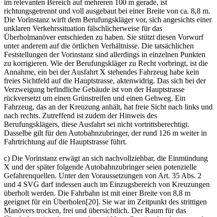
im relevanten Bereich auf mehreren 100 m gerade, ist
richtungsgetrennt und voll ausgebaut bei einer Breite von ca. 8,8 m.
Die Vorinstanz wirft dem Berufungskläger vor, sich angesichts einer
unklaren Verkehrssituation fälschlicherweise für das
Überholmanöver entschieden zu haben. Sie stützt diesen Vorwurf
unter anderem auf die örtlichen Verhältnisse. Die tatsächlichen
Feststellungen der Vorinstanz sind allerdings in einzelnen Punkten
zu korrigieren. Wie der Berufungskläger zu Recht vorbringt, ist die
Annahme, ein bei der Ausfahrt X stehendes Fahrzeug habe kein
freies Sichtfeld auf die Hauptstrasse, aktenwidrig. Das sich bei der
Verzweigung befindliche Gebäude ist von der Hauptstrasse
rückversetzt um einen Grünstreifen und einen Gehweg. Ein
Fahrzeug, das an der Kreuzung anhält, hat freie Sicht nach links und
nach rechts. Zutreffend ist zudem der Hinweis des
Berufungsklägers, diese Ausfahrt sei nicht vortrittsberechtigt.
Dasselbe gilt für den Autobahnzubringer, der rund 126 m weiter in
Fahrtrichtung auf die Hauptstrasse führt.
c) Die Vorinstanz erwägt an sich nachvollziehbar, die Einmündung
X und der später folgende Autobahnzubringer seien potenzielle
Gefahrenquellen. Unter den Voraussetzungen von Art. 35 Abs. 2
und 4 SVG darf indessen auch im Einzugsbereich von Kreuzungen
überholt werden. Die Fahrbahn ist mit einer Breite von 8,8 m
geeignet für ein Überholen[20]. Sie war im Zeitpunkt des strittigen
Manövers trocken, frei und übersichtlich. Der Raum für das