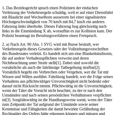
1. Das Bezirksgericht sprach einen Polizisten der einfachen
Verletzung der Verkehrsregeln schuldig, weil er auf einer Dienstfahrt
mit Blaulicht und Wechselhorn ausserorts bei einer signalisierten
Höchstgeschwindigkeit von 70 km/h mit 84,7 km/h ein anderes
Fahrzeug links überholte. Dieses Fahrzeug bog gleichzeitig nach
links in die Einmündung X ab, woraufhin es zur Kollision kam. Der
Polizist beantragt im Berufungsverfahren einen Freispruch.
2. a) Nach Art. 90 Abs. 1 SVG wird mit Busse bestraft, wer
Verkehrsregeln dieses Gesetzes oder der Vollziehungsvorschriften
des Bundesrates verletzt. Es handelt sich um eine Blankettstrafnorm,
die auf andere Verhaltenspflichten verweist und deren
Nichtbeachtung unter Strafe stellt[1]. Dabei sind sowohl die
vorsätzliche als auch die fahrlässige Tatbegehung strafbar[2].
Vorsätzlich begeht ein Verbrechen oder Vergehen, wer die Tat mit
Wissen und Willen ausführt. Fahrlässig handelt, wer die Folge seines
Verhaltens aus pflichtwidriger Unvorsichtigkeit nicht bedenkt oder
darauf nicht Rücksicht nimmt. Pflichtwidrig ist die Unvorsichtigkeit,
wenn der Täter die Vorsicht nicht beachtet, zu der er nach den
Umständen und nach seinen persönlichen Verhältnissen verpflichtet
ist[3]. Sorgfaltswidrig ist die Handlungsweise somit, wenn der Täter
zum Zeitpunkt der Tat aufgrund der Umstände sowie seiner
Kenntnisse und Fähigkeiten die damit bewirkte Gefährdung der
Rechtsgüter des Opfers hätte erkennen können und müssen und