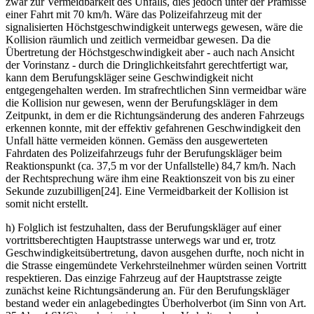
zwar zur Vermeidbarkeit des Unfalls, dies jedoch unter der Prämisse
einer Fahrt mit 70 km/h. Wäre das Polizeifahrzeug mit der
signalisierten Höchstgeschwindigkeit unterwegs gewesen, wäre die
Kollision räumlich und zeitlich vermeidbar gewesen. Da die
Übertretung der Höchstgeschwindigkeit aber - auch nach Ansicht
der Vorinstanz - durch die Dringlichkeitsfahrt gerechtfertigt war,
kann dem Berufungskläger seine Geschwindigkeit nicht
entgegengehalten werden. Im strafrechtlichen Sinn vermeidbar wäre
die Kollision nur gewesen, wenn der Berufungskläger in dem
Zeitpunkt, in dem er die Richtungsänderung des anderen Fahrzeugs
erkennen konnte, mit der effektiv gefahrenen Geschwindigkeit den
Unfall hätte vermeiden können. Gemäss den ausgewerteten
Fahrdaten des Polizeifahrzeugs fuhr der Berufungskläger beim
Reaktionspunkt (ca. 37,5 m vor der Unfallstelle) 84,7 km/h. Nach
der Rechtsprechung wäre ihm eine Reaktionszeit von bis zu einer
Sekunde zuzubilligen[24]. Eine Vermeidbarkeit der Kollision ist
somit nicht erstellt.
h) Folglich ist festzuhalten, dass der Berufungskläger auf einer
vortrittsberechtigten Hauptstrasse unterwegs war und er, trotz
Geschwindigkeitsübertretung, davon ausgehen durfte, noch nicht in
die Strasse eingemündete Verkehrsteilnehmer würden seinen Vortritt
respektieren. Das einzige Fahrzeug auf der Hauptstrasse zeigte
zunächst keine Richtungsänderung an. Für den Berufungskläger
bestand weder ein anlagebedingtes Überholverbot (im Sinn von Art.