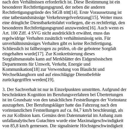
nach den Verhältnissen erforderlich ist. Diese Bestimmung ist ein
besonderer Rechtfertigungsgrund, der neben die anderen
Rechtfertigungsgründe des StGB tritt[14]. Erste Voraussetzung ist
eine tatbestandsmässige Verkehrsregelverletzung[15]. Weiter muss
eine dringliche Dienstbarkeitsfahrt vorliegen, die es rechtfertigt, den
besonderen Rechtfertigungsgrund anzuwenden[16]. Auch wenn es
Art. 100 Ziff. 4 SVG nicht ausdrücklich erwähnt, muss das
regelwidrige Verhalten zusätzlich verhältnismässig sein. Für
unverhältnismässiges Verhalten gibt es keine Rechtfertigung.
Schliesslich ist fallbezogen zu prüfen, ob die gebotene Sorgfalt
eingehalten wurde[17]. Zur Konkretisierung dieses
Sorgfaltsmasstabs kann auf Merkblätter des Eidgenössischen
Departements für Umwelt, Verkehr, Energie und
Kommunikation[18] zur Verwendung von Blaulicht und
Wechselklanghorn und auf einschlägige Dienstbefehle
zurückgegriffen werden[19].
3. Der Sachverhalt ist nur in Einzelpunkten umstritten. Aufgrund der
beschränkten Kognition im Berufungsverfahren bei Übertretungen
ist im Grundsatz von den tatsächlichen Feststellungen der Vorinstanz
auszugehen. Der Berufungskläger hatte das Fahrzeug nach den
vorinstanzlichen Feststellungen auf ca. 84,7 km/h beschleunigt, als
es zur Kollision kam. Gemäss dem Datenmaterial im Anhang zum
unfallanalytischen Gutachten wurde eine Maximalgeschwindigkeit
von 85,8 km/h gemessen. Die signalisierte Höchstgeschwindigkeit