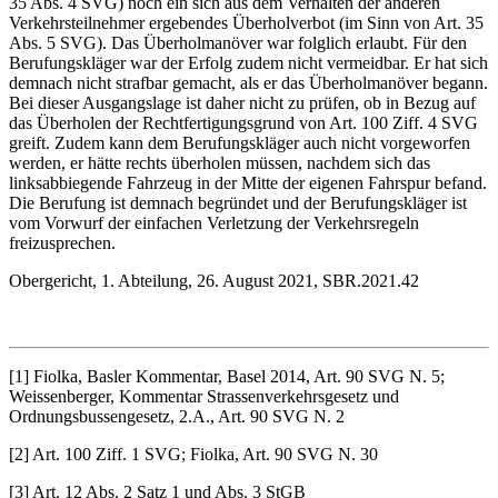
35 Abs. 4 SVG) noch ein sich aus dem Verhalten der anderen
Verkehrsteilnehmer ergebendes Überholverbot (im Sinn von Art. 35
Abs. 5 SVG). Das Überholmanöver war folglich erlaubt. Für den
Berufungskläger war der Erfolg zudem nicht vermeidbar. Er hat sich
demnach nicht strafbar gemacht, als er das Überholmanöver begann.
Bei dieser Ausgangslage ist daher nicht zu prüfen, ob in Bezug auf
das Überholen der Rechtfertigungsgrund von Art. 100 Ziff. 4 SVG
greift. Zudem kann dem Berufungskläger auch nicht vorgeworfen
werden, er hätte rechts überholen müssen, nachdem sich das
linksabbiegende Fahrzeug in der Mitte der eigenen Fahrspur befand.
Die Berufung ist demnach begründet und der Berufungskläger ist
vom Vorwurf der einfachen Verletzung der Verkehrsregeln
freizusprechen.
Obergericht, 1. Abteilung, 26. August 2021, SBR.2021.42
[1] Fiolka, Basler Kommentar, Basel 2014, Art. 90 SVG N. 5;
Weissenberger, Kommentar Strassenverkehrsgesetz und
Ordnungsbussengesetz, 2.A., Art. 90 SVG N. 2
[2] Art. 100 Ziff. 1 SVG; Fiolka, Art. 90 SVG N. 30
[3] Art. 12 Abs. 2 Satz 1 und Abs. 3 StGB