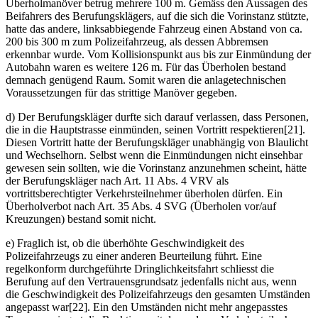
Überholmanöver betrug mehrere 100 m. Gemäss den Aussagen des
Beifahrers des Berufungsklägers, auf die sich die Vorinstanz stützte,
hatte das andere, linksabbiegende Fahrzeug einen Abstand von ca.
200 bis 300 m zum Polizeifahrzeug, als dessen Abbremsen
erkennbar wurde. Vom Kollisionspunkt aus bis zur Einmündung der
Autobahn waren es weitere 126 m. Für das Überholen bestand
demnach genügend Raum. Somit waren die anlagetechnischen
Voraussetzungen für das strittige Manöver gegeben.
d) Der Berufungskläger durfte sich darauf verlassen, dass Personen,
die in die Hauptstrasse einmünden, seinen Vortritt respektieren[21].
Diesen Vortritt hatte der Berufungskläger unabhängig von Blaulicht
und Wechselhorn. Selbst wenn die Einmündungen nicht einsehbar
gewesen sein sollten, wie die Vorinstanz anzunehmen scheint, hätte
der Berufungskläger nach Art. 11 Abs. 4 VRV als
vortrittsberechtigter Verkehrsteilnehmer überholen dürfen. Ein
Überholverbot nach Art. 35 Abs. 4 SVG (Überholen vor/auf
Kreuzungen) bestand somit nicht.
e) Fraglich ist, ob die überhöhte Geschwindigkeit des
Polizeifahrzeugs zu einer anderen Beurteilung führt. Eine
regelkonform durchgeführte Dringlichkeitsfahrt schliesst die
Berufung auf den Vertrauensgrundsatz jedenfalls nicht aus, wenn
die Geschwindigkeit des Polizeifahrzeugs den gesamten Umständen
angepasst war[22]. Ein den Umständen nicht mehr angepasstes