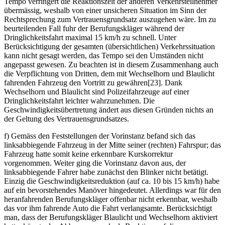
Tempo verringert die Reaktionszeit der anderen Verkehrsteilnehmer
übermässig, weshalb von einer unsicheren Situation im Sinn der
Rechtsprechung zum Vertrauensgrundsatz auszugehen wäre. Im zu
beurteilenden Fall fuhr der Berufungskläger während der
Dringlichkeitsfahrt maximal 15 km/h zu schnell. Unter
Berücksichtigung der gesamten (übersichtlichen) Verkehrssituation
kann nicht gesagt werden, das Tempo sei den Umständen nicht
angepasst gewesen. Zu beachten ist in diesem Zusammenhang auch
die Verpflichtung von Dritten, dem mit Wechselhorn und Blaulicht
fahrenden Fahrzeug den Vortritt zu gewähren[23]. Dank
Wechselhorn und Blaulicht sind Polizeifahrzeuge auf einer
Dringlichkeitsfahrt leichter wahrzunehmen. Die
Geschwindigkeitsübertretung ändert aus diesen Gründen nichts an
der Geltung des Vertrauensgrundsatzes.
f) Gemäss den Feststellungen der Vorinstanz befand sich das
linksabbiegende Fahrzeug in der Mitte seiner (rechten) Fahrspur; das
Fahrzeug hatte somit keine erkennbare Kurskorrektur
vorgenommen. Weiter ging die Vorinstanz davon aus, der
linksabbiegende Fahrer habe zunächst den Blinker nicht betätigt.
Einzig die Geschwindigkeitsreduktion (auf ca. 10 bis 15 km/h) habe
auf ein bevorstehendes Manöver hingedeutet. Allerdings war für den
heranfahrenden Berufungskläger offenbar nicht erkennbar, weshalb
das vor ihm fahrende Auto die Fahrt verlangsamte. Berücksichtigt
man, dass der Berufungskläger Blaulicht und Wechselhorn aktiviert