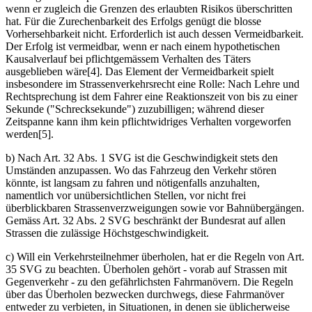
wenn er zugleich die Grenzen des erlaubten Risikos überschritten
hat. Für die Zurechenbarkeit des Erfolgs genügt die blosse
Vorhersehbarkeit nicht. Erforderlich ist auch dessen Vermeidbarkeit.
Der Erfolg ist vermeidbar, wenn er nach einem hypothetischen
Kausalverlauf bei pflichtgemässem Verhalten des Täters
ausgeblieben wäre[4]. Das Element der Vermeidbarkeit spielt
insbesondere im Strassenverkehrsrecht eine Rolle: Nach Lehre und
Rechtsprechung ist dem Fahrer eine Reaktionszeit von bis zu einer
Sekunde ("Schrecksekunde") zuzubilligen; während dieser
Zeitspanne kann ihm kein pflichtwidriges Verhalten vorgeworfen
werden[5].
b) Nach Art. 32 Abs. 1 SVG ist die Geschwindigkeit stets den
Umständen anzupassen. Wo das Fahrzeug den Verkehr stören
könnte, ist langsam zu fahren und nötigenfalls anzuhalten,
namentlich vor unübersichtlichen Stellen, vor nicht frei
überblickbaren Strassenverzweigungen sowie vor Bahnübergängen.
Gemäss Art. 32 Abs. 2 SVG beschränkt der Bundesrat auf allen
Strassen die zulässige Höchstgeschwindigkeit.
c) Will ein Verkehrsteilnehmer überholen, hat er die Regeln von Art.
35 SVG zu beachten. Überholen gehört - vorab auf Strassen mit
Gegenverkehr - zu den gefährlichsten Fahrmanövern. Die Regeln
über das Überholen bezwecken durchwegs, diese Fahrmanöver
entweder zu verbieten, in Situationen, in denen sie üblicherweise