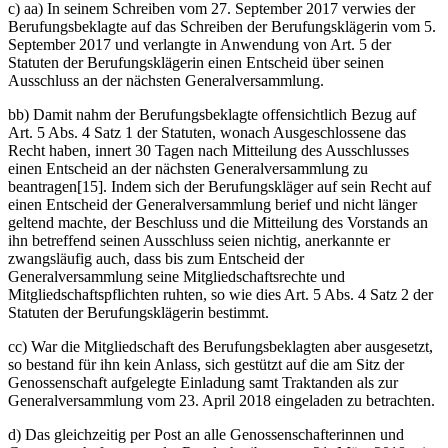
c) aa) In seinem Schreiben vom 27. September 2017 verwies der
Berufungsbeklagte auf das Schreiben der Berufungsklägerin vom 5.
September 2017 und verlangte in Anwendung von Art. 5 der
Statuten der Berufungsklägerin einen Entscheid über seinen
Ausschluss an der nächsten Generalversammlung.
bb) Damit nahm der Berufungsbeklagte offensichtlich Bezug auf
Art. 5 Abs. 4 Satz 1 der Statuten, wonach Ausgeschlossene das
Recht haben, innert 30 Tagen nach Mitteilung des Ausschlusses
einen Entscheid an der nächsten Generalversammlung zu
beantragen[15]. Indem sich der Berufungskläger auf sein Recht auf
einen Entscheid der Generalversammlung berief und nicht länger
geltend machte, der Beschluss und die Mitteilung des Vorstands an
ihn betreffend seinen Ausschluss seien nichtig, anerkannte er
zwangsläufig auch, dass bis zum Entscheid der
Generalversammlung seine Mitgliedschaftsrechte und
Mitgliedschaftspflichten ruhten, so wie dies Art. 5 Abs. 4 Satz 2 der
Statuten der Berufungsklägerin bestimmt.
cc) War die Mitgliedschaft des Berufungsbeklagten aber ausgesetzt,
so bestand für ihn kein Anlass, sich gestützt auf die am Sitz der
Genossenschaft aufgelegte Einladung samt Traktanden als zur
Generalversammlung vom 23. April 2018 eingeladen zu betrachten.
d) Das gleichzeitig per Post an alle Genossenschafterinnen und