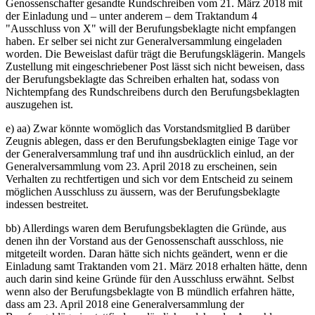
Genossenschafter gesandte Rundschreiben vom 21. März 2018 mit
der Einladung und – unter anderem – dem Traktandum 4
"Ausschluss von X" will der Berufungsbeklagte nicht empfangen
haben. Er selber sei nicht zur Generalversammlung eingeladen
worden. Die Beweislast dafür trägt die Berufungsklägerin. Mangels
Zustellung mit eingeschriebener Post lässt sich nicht beweisen, dass
der Berufungsbeklagte das Schreiben erhalten hat, sodass von
Nichtempfang des Rundschreibens durch den Berufungsbeklagten
auszugehen ist.
e) aa) Zwar könnte womöglich das Vorstandsmitglied B darüber
Zeugnis ablegen, dass er den Berufungsbeklagten einige Tage vor
der Generalversammlung traf und ihn ausdrücklich einlud, an der
Generalversammlung vom 23. April 2018 zu erscheinen, sein
Verhalten zu rechtfertigen und sich vor dem Entscheid zu seinem
möglichen Ausschluss zu äussern, was der Berufungsbeklagte
indessen bestreitet.
bb) Allerdings waren dem Berufungsbeklagten die Gründe, aus
denen ihn der Vorstand aus der Genossenschaft ausschloss, nie
mitgeteilt worden. Daran hätte sich nichts geändert, wenn er die
Einladung samt Traktanden vom 21. März 2018 erhalten hätte, denn
auch darin sind keine Gründe für den Ausschluss erwähnt. Selbst
wenn also der Berufungsbeklagte von B mündlich erfahren hätte,
dass am 23. April 2018 eine Generalversammlung der