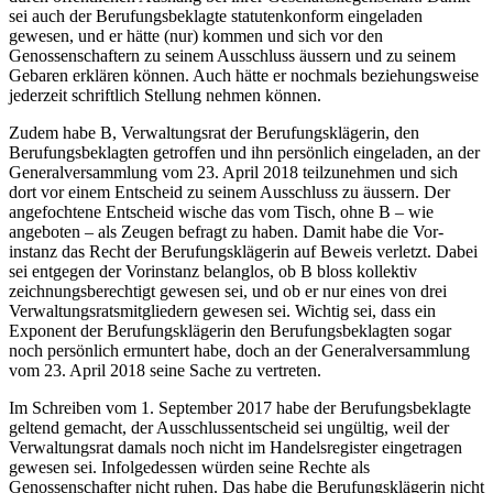
sei auch der Berufungsbeklagte statutenkonform eingeladen
gewesen, und er hätte (nur) kommen und sich vor den
Genossenschaftern zu seinem Ausschluss äussern und zu seinem
Gebaren erklären können. Auch hätte er nochmals beziehungsweise
jederzeit schriftlich Stellung nehmen können.
Zudem habe B, Verwaltungsrat der Berufungsklägerin, den
Berufungsbeklagten getroffen und ihn persönlich eingeladen, an der
Generalversammlung vom 23. April 2018 teilzunehmen und sich
dort vor einem Entscheid zu seinem Ausschluss zu äussern. Der
angefochtene Entscheid wische das vom Tisch, ohne B – wie
angeboten – als Zeugen befragt zu haben. Damit habe die Vor­
instanz das Recht der Berufungsklägerin auf Beweis verletzt. Dabei
sei entgegen der Vorinstanz belanglos, ob B bloss kollektiv
zeichnungsberechtigt gewesen sei, und ob er nur eines von drei
Verwaltungsratsmitgliedern gewesen sei. Wichtig sei, dass ein
Exponent der Berufungsklägerin den Berufungsbeklagten sogar
noch persönlich ermuntert habe, doch an der Generalversammlung
vom 23. April 2018 seine Sache zu vertreten.
Im Schreiben vom 1. September 2017 habe der Berufungsbeklagte
geltend gemacht, der Ausschlussentscheid sei ungültig, weil der
Verwaltungsrat damals noch nicht im Handelsregister eingetragen
gewesen sei. Infolgedessen würden seine Rechte als
Genossenschafter nicht ruhen. Das habe die Berufungsklägerin nicht