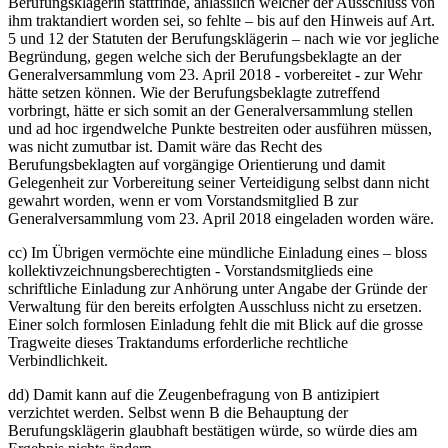
Berufungsklägerin stattfinde, anlässlich welcher der Ausschluss von
ihm traktandiert worden sei, so fehlte – bis auf den Hinweis auf Art.
5 und 12 der Statuten der Berufungsklägerin – nach wie vor jegliche
Begründung, gegen welche sich der Berufungsbeklagte an der
Generalversammlung vom 23. April 2018 - vorbereitet - zur Wehr
hätte setzen können. Wie der Berufungsbeklagte zutreffend
vorbringt, hätte er sich somit an der Generalversammlung stellen
und ad hoc irgendwelche Punkte bestreiten oder ausführen müssen,
was nicht zumutbar ist. Damit wäre das Recht des
Berufungsbeklagten auf vorgängige Orientierung und damit
Gelegenheit zur Vorbereitung seiner Verteidigung selbst dann nicht
gewahrt worden, wenn er vom Vorstandsmitglied B zur
Generalversammlung vom 23. April 2018 eingeladen worden wäre.
cc) Im Übrigen vermöchte eine mündliche Einladung eines – bloss
kollektivzeichnungsberechtigten - Vorstandsmitglieds eine
schriftliche Einladung zur Anhörung unter Angabe der Gründe der
Verwaltung für den bereits erfolgten Ausschluss nicht zu ersetzen.
Einer solch formlosen Einladung fehlt die mit Blick auf die grosse
Tragweite dieses Traktandums erforderliche rechtliche
Verbindlichkeit.
dd) Damit kann auf die Zeugenbefragung von B antizipiert
verzichtet werden. Selbst wenn B die Behauptung der
Berufungsklägerin glaubhaft bestätigen würde, so würde dies am