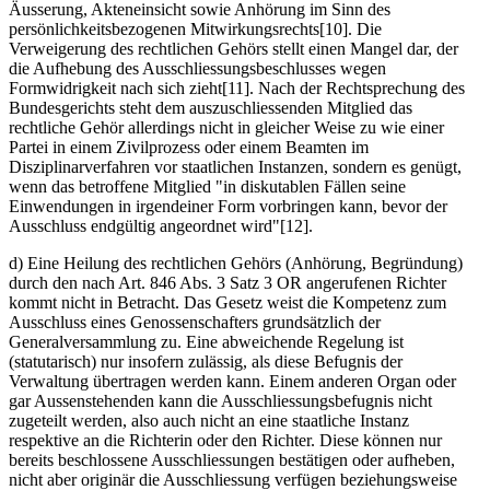
Äusserung, Akteneinsicht sowie Anhörung im Sinn des
persönlichkeitsbezogenen Mitwirkungsrechts[10]. Die
Verweigerung des rechtlichen Gehörs stellt einen Mangel dar, der
die Aufhebung des Ausschliessungsbeschlusses wegen
Formwidrigkeit nach sich zieht[11]. Nach der Rechtsprechung des
Bundesgerichts steht dem auszuschliessenden Mitglied das
rechtliche Gehör allerdings nicht in gleicher Weise zu wie einer
Partei in einem Zivilprozess oder einem Beamten im
Disziplinarverfahren vor staatlichen Instanzen, sondern es genügt,
wenn das betroffene Mitglied "in diskutablen Fällen seine
Einwendungen in irgendeiner Form vorbringen kann, bevor der
Ausschluss endgültig angeordnet wird"[12].
d) Eine Heilung des rechtlichen Gehörs (Anhörung, Begründung)
durch den nach Art. 846 Abs. 3 Satz 3 OR angerufenen Richter
kommt nicht in Betracht. Das Gesetz weist die Kompetenz zum
Ausschluss eines Genossenschafters grundsätzlich der
Generalversammlung zu. Eine abweichende Regelung ist
(statutarisch) nur insofern zulässig, als diese Befugnis der
Verwaltung übertragen werden kann. Einem anderen Organ oder
gar Aussenstehenden kann die Ausschliessungsbefugnis nicht
zugeteilt werden, also auch nicht an eine staatliche Instanz
respektive an die Richterin oder den Richter. Diese können nur
bereits beschlossene Ausschliessungen bestätigen oder aufheben,
nicht aber originär die Ausschliessung verfügen beziehungsweise