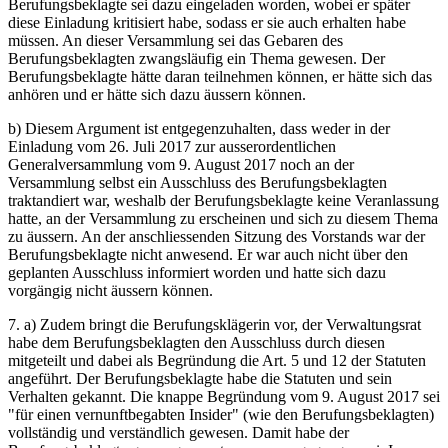
Berufungsbeklagte sei dazu eingeladen worden, wobei er später
diese Einladung kritisiert habe, sodass er sie auch erhalten habe
müssen. An dieser Versammlung sei das Gebaren des
Berufungsbeklagten zwangsläufig ein Thema gewesen. Der
Berufungsbeklagte hätte daran teilnehmen können, er hätte sich das
anhören und er hätte sich dazu äussern können.
b) Diesem Argument ist entgegenzuhalten, dass weder in der
Einladung vom 26. Juli 2017 zur ausserordentlichen
Generalversammlung vom 9. August 2017 noch an der
Versammlung selbst ein Ausschluss des Berufungsbeklagten
traktandiert war, weshalb der Berufungsbeklagte keine Veranlassung
hatte, an der Versammlung zu erscheinen und sich zu diesem Thema
zu äussern. An der anschliessenden Sitzung des Vorstands war der
Berufungsbeklagte nicht anwesend. Er war auch nicht über den
geplanten Ausschluss informiert worden und hatte sich dazu
vorgängig nicht äussern können.
7. a) Zudem bringt die Berufungsklägerin vor, der Verwaltungsrat
habe dem Berufungsbeklagten den Ausschluss durch diesen
mitgeteilt und dabei als Begründung die Art. 5 und 12 der Statuten
angeführt. Der Berufungsbeklagte habe die Statuten und sein
Verhalten gekannt. Die knappe Begründung vom 9. August 2017 sei
"für einen vernunftbegabten Insider" (wie den Berufungsbeklagten)
vollständig und verständlich gewesen. Damit habe der