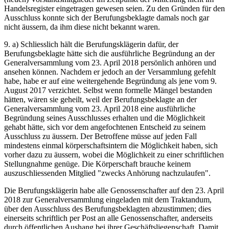
Handelsregister eingetragen gewesen seien. Zu den Gründen für den
Ausschluss konnte sich der Berufungsbeklagte damals noch gar
nicht äussern, da ihm diese nicht bekannt waren.
9. a) Schliesslich hält die Berufungsklägerin dafür, der
Berufungsbeklagte hätte sich die ausführliche Begründung an der
Generalversammlung vom 23. April 2018 persönlich anhören und
ansehen können. Nachdem er jedoch an der Versammlung gefehlt
habe, habe er auf eine weitergehende Begründung als jene vom 9.
August 2017 verzichtet. Selbst wenn formelle Mängel bestanden
hätten, wären sie geheilt, weil der Berufungsbeklagte an der
Generalversammlung vom 23. April 2018 eine ausführliche
Begründung seines Ausschlusses erhalten und die Möglichkeit
gehabt hätte, sich vor dem angefochtenen Entscheid zu seinem
Ausschluss zu äussern. Der Betroffene müsse auf jeden Fall
mindestens einmal körperschaftsintern die Möglichkeit haben, sich
vorher dazu zu äussern, wobei die Möglichkeit zu einer schriftlichen
Stellungnahme genüge. Die Körperschaft brauche keinem
auszuschliessenden Mitglied "zwecks Anhörung nachzulaufen".
Die Berufungsklägerin habe alle Genossenschafter auf den 23. April
2018 zur Generalversammlung eingeladen mit dem Traktandum,
über den Ausschluss des Berufungsbeklagten abzustimmen; dies
einerseits schriftlich per Post an alle Genossenschafter, anderseits
durch öffentlichen Aushang bei ihrer Geschäftsliegenschaft. Damit