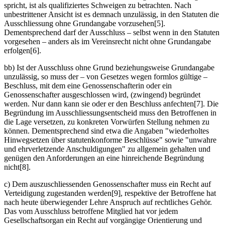
spricht, ist als qualifiziertes Schweigen zu betrachten. Nach
unbestrittener Ansicht ist es demnach unzulässig, in den Statuten die
Ausschliessung ohne Grundangabe vorzusehen[5].
Dementsprechend darf der Ausschluss – selbst wenn in den Statuten
vorgesehen – anders als im Vereinsrecht nicht ohne Grundangabe
erfolgen[6].
bb) Ist der Ausschluss ohne Grund beziehungsweise Grundangabe
unzulässig, so muss der – von Gesetzes wegen formlos gültige –
Beschluss, mit dem eine Genossenschafterin oder ein
Genossenschafter ausgeschlossen wird, (zwingend) begründet
werden. Nur dann kann sie oder er den Beschluss anfechten[7]. Die
Begründung im Ausschliessungsentscheid muss den Betroffenen in
die Lage versetzen, zu konkreten Vorwürfen Stellung nehmen zu
können. Dementsprechend sind etwa die Angaben "wiederholtes
Hinwegsetzen über statutenkonforme Beschlüsse" sowie "unwahre
und ehrverletzende Anschuldigungen" zu allgemein gehalten und
genügen den Anforderungen an eine hinreichende Begründung
nicht[8].
c) Dem auszuschliessenden Genossenschafter muss ein Recht auf
Verteidigung zugestanden werden[9], respektive der Betroffene hat
nach heute überwiegender Lehre Anspruch auf rechtliches Gehör.
Das vom Ausschluss betroffene Mitglied hat vor jedem
Gesellschaftsorgan ein Recht auf vorgängige Orientierung und