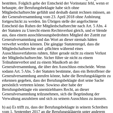
bestritten. Folglich gehe der Entscheid der Vorinstanz fehl, wenn er
behaupte, der Berufungsbeklagte habe sich ohne
Mitgliedschaftsrechte gefühlt und deshalb damit rechnen müssen, an
der Generalversammlung vom 23. April 2018 ohne Anhörung
fortgeschickt zu werden. Im Übrigen stelle der angefochtene
Entscheid das Ruhen der Mitgliedschaftsrechte nach Art. 5 Abs. 4
der Statuten zu Unrecht einem Rechtsverlust gleich, und er blende
aus, dass einem ausschliessungsbedrohten Mitglied der Zutritt zur
Generalversammlung und das Wort an dieser niemals hätten
verwehrt werden können. Die gängige Statutenregel, dass die
Mitgliedschaftsrechte und -pflichten während eines
Ausschlussverfahrens ruhten, führe gerade nicht zu einem Verlust
der Mitgliedschaftsrechte. Sicher führe sie nicht zu einem
Teilnahmeverbot und zu einem Maulkorb an der
Generalversammlung, die über den Ausschluss entscheide. Wenn
sodann Art. 5 Abs. 5 der Statuten bestimme, dass ein Betroffener die
Generalversammlung anrufen könne, habe die Berufungsklägerin zu
erkennen gegeben, dass der Berufungsbeklagte dort seine Sache
persönlich vertreten könne. Sowieso aber habe der
Berufungsbeklagte ein unentziehbares Recht, an dieser
Generalversammlung teilzunehmen, sich die Begründung der
Verwaltung anzuhören und sich zu seinem Ausschluss zu äussern.
b) aa) Es trifft zu, dass der Berufungsbeklagte in seinem Schreiben
vom 1. September 2017 an die Berufungsklägerin unter anderem