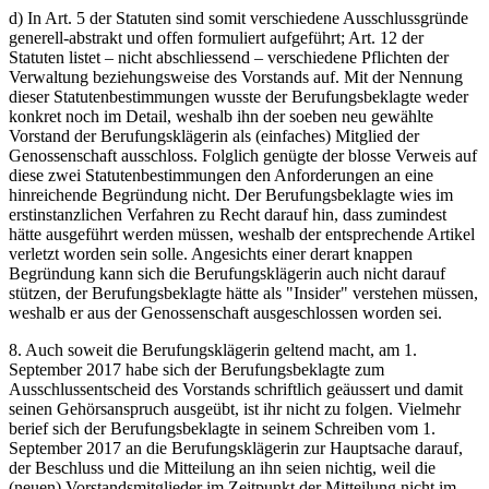
d) In Art. 5 der Statuten sind somit verschiedene Ausschlussgründe
generell-abstrakt und offen formuliert aufgeführt; Art. 12 der
Statuten listet – nicht abschliessend – verschiedene Pflichten der
Verwaltung beziehungsweise des Vorstands auf. Mit der Nennung
dieser Statutenbestimmungen wusste der Berufungsbeklagte weder
konkret noch im Detail, weshalb ihn der soeben neu gewählte
Vorstand der Berufungsklägerin als (einfaches) Mitglied der
Genossenschaft ausschloss. Folglich genügte der blosse Verweis auf
diese zwei Statutenbestimmungen den Anforderungen an eine
hinreichende Begründung nicht. Der Berufungsbeklagte wies im
erstinstanzlichen Verfahren zu Recht darauf hin, dass zumindest
hätte ausgeführt werden müssen, weshalb der entsprechende Artikel
verletzt worden sein solle. Angesichts einer derart knappen
Begründung kann sich die Berufungsklägerin auch nicht darauf
stützen, der Berufungsbeklagte hätte als "Insider" verstehen müssen,
weshalb er aus der Genossenschaft ausgeschlossen worden sei.
8. Auch soweit die Berufungsklägerin geltend macht, am 1.
September 2017 habe sich der Berufungsbeklagte zum
Ausschlussentscheid des Vorstands schriftlich geäussert und damit
seinen Gehörsanspruch ausgeübt, ist ihr nicht zu folgen. Vielmehr
berief sich der Berufungsbeklagte in seinem Schreiben vom 1.
September 2017 an die Berufungsklägerin zur Hauptsache darauf,
der Beschluss und die Mitteilung an ihn seien nichtig, weil die
(neuen) Vorstandsmitglieder im Zeitpunkt der Mitteilung nicht im