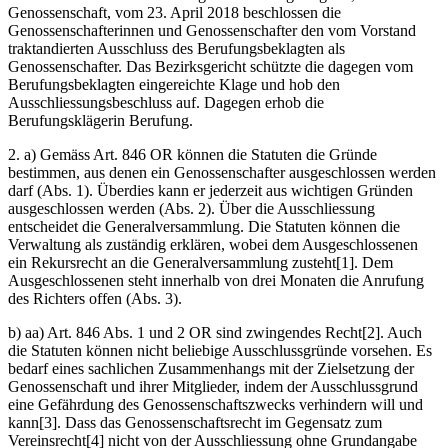
Genossenschaft, vom 23. April 2018 beschlossen die
Genossenschafterinnen und Genossenschafter den vom Vorstand
traktandierten Ausschluss des Berufungsbeklagten als
Genossenschafter. Das Bezirksgericht schützte die dagegen vom
Berufungsbeklagten eingereichte Klage und hob den
Ausschliessungsbeschluss auf. Dagegen erhob die
Berufungsklägerin Berufung.
2. a) Gemäss Art. 846 OR können die Statuten die Gründe
bestimmen, aus denen ein Genossenschafter ausgeschlossen werden
darf (Abs. 1). Überdies kann er jederzeit aus wichtigen Gründen
ausgeschlossen werden (Abs. 2). Über die Ausschliessung
entscheidet die Generalversammlung. Die Statuten können die
Verwaltung als zuständig erklären, wobei dem Ausgeschlossenen
ein Rekursrecht an die Generalversammlung zusteht[1]. Dem
Ausgeschlossenen steht innerhalb von drei Monaten die Anrufung
des Richters offen (Abs. 3).
b) aa) Art. 846 Abs. 1 und 2 OR sind zwingendes Recht[2]. Auch
die Statuten können nicht beliebige Ausschlussgründe vorsehen. Es
bedarf eines sachlichen Zusammenhangs mit der Zielsetzung der
Genossenschaft und ihrer Mitglieder, indem der Ausschlussgrund
eine Gefährdung des Genossenschaftszwecks verhindern will und
kann[3]. Dass das Genossenschaftsrecht im Gegensatz zum
Vereinsrecht[4] nicht von der Ausschliessung ohne Grundangabe