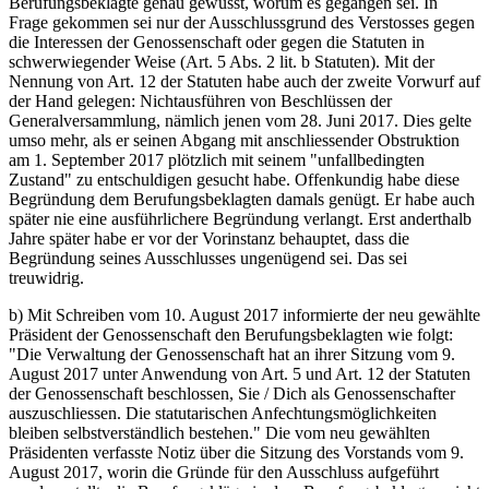
Berufungsbeklagte genau gewusst, worum es gegangen sei. In
Frage gekommen sei nur der Ausschlussgrund des Verstosses gegen
die Interessen der Genossenschaft oder gegen die Statuten in
schwerwiegender Weise (Art. 5 Abs. 2 lit. b Statuten). Mit der
Nennung von Art. 12 der Statuten habe auch der zweite Vorwurf auf
der Hand gelegen: Nichtausführen von Beschlüssen der
Generalversammlung, nämlich jenen vom 28. Juni 2017. Dies gelte
umso mehr, als er seinen Abgang mit anschliessender Obstruktion
am 1. September 2017 plötzlich mit seinem "unfallbedingten
Zustand" zu entschuldigen gesucht habe. Offenkundig habe diese
Begründung dem Berufungsbeklagten damals genügt. Er habe auch
später nie eine ausführlichere Begründung verlangt. Erst anderthalb
Jahre später habe er vor der Vorinstanz behauptet, dass die
Begründung seines Ausschlusses ungenügend sei. Das sei
treuwidrig.
b) Mit Schreiben vom 10. August 2017 informierte der neu gewählte
Präsident der Genossenschaft den Berufungsbeklagten wie folgt:
"Die Verwaltung der Genossenschaft hat an ihrer Sitzung vom 9.
August 2017 unter Anwendung von Art. 5 und Art. 12 der Statuten
der Genossenschaft beschlossen, Sie / Dich als Genossenschafter
auszuschliessen. Die statutarischen Anfechtungsmöglichkeiten
bleiben selbstverständlich bestehen." Die vom neu gewählten
Präsidenten verfasste Notiz über die Sitzung des Vorstands vom 9.
August 2017, worin die Gründe für den Ausschluss aufgeführt