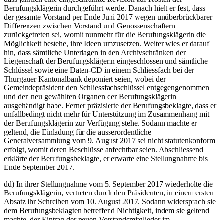
Berufungsklägerin durchgeführt werde. Danach hielt er fest, dass
der gesamte Vorstand per Ende Juni 2017 wegen unüberbrückbarer
Differenzen zwischen Vorstand und Genossenschaftern
zurückgetreten sei, womit nunmehr für die Berufungsklägerin die
Möglichkeit bestehe, ihre Ideen umzusetzen. Weiter wies er darauf
hin, dass sämtliche Unterlagen in den Archivschränken der
Liegenschaft der Berufungsklägerin eingeschlossen und sämtliche
Schlüssel sowie eine Daten-CD in einem Schliessfach bei der
Thurgauer Kantonalbank deponiert seien, wobei der
Gemeindepräsident den Schliessfachschlüssel entgegengenommen
und den neu gewählten Organen der Berufungsklägerin
ausgehändigt habe. Ferner präzisierte der Berufungsbeklagte, dass er
unfallbedingt nicht mehr für Unterstützung im Zusammenhang mit
der Berufungsklägerin zur Verfügung stehe. Sodann machte er
geltend, die Einladung für die ausserordentliche
Generalversammlung vom 9. August 2017 sei nicht statutenkonform
erfolgt, womit deren Beschlüsse anfechtbar seien. Abschliessend
erklärte der Berufungsbeklagte, er erwarte eine Stellungnahme bis
Ende September 2017.
dd) In ihrer Stellungnahme vom 5. September 2017 wiederholte die
Berufungsklägerin, vertreten durch den Präsidenten, in einem ersten
Absatz ihr Schreiben vom 10. August 2017. Sodann widersprach sie
dem Berufungsbeklagten betreffend Nichtigkeit, indem sie geltend
machte, der Eintrag der neuen Vorstandsmitglieder im