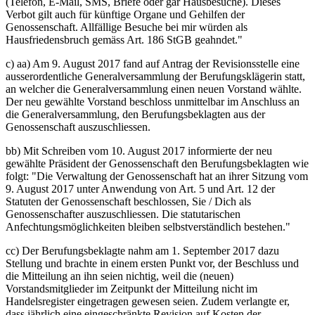
(Telefon, E-Mail, SMS, Briefe oder gar Hausbesuche). Dieses
Verbot gilt auch für künftige Organe und Gehilfen der
Genossenschaft. Allfällige Besuche bei mir würden als
Hausfriedensbruch gemäss Art. 186 StGB geahndet."
c) aa) Am 9. August 2017 fand auf Antrag der Revisionsstelle eine
ausserordentliche Generalversammlung der Berufungsklägerin statt,
an welcher die Generalversammlung einen neuen Vorstand wählte.
Der neu gewählte Vorstand beschloss unmittelbar im Anschluss an
die Generalversammlung, den Berufungsbeklagten aus der
Genossenschaft auszuschliessen.
bb) Mit Schreiben vom 10. August 2017 informierte der neu
gewählte Präsident der Genossenschaft den Berufungsbeklagten wie
folgt: "Die Verwaltung der Genossenschaft hat an ihrer Sitzung vom
9. August 2017 unter Anwendung von Art. 5 und Art. 12 der
Statuten der Genossenschaft beschlossen, Sie / Dich als
Genossenschafter auszuschliessen. Die statutarischen
Anfechtungsmöglichkeiten bleiben selbstverständlich bestehen."
cc) Der Berufungsbeklagte nahm am 1. September 2017 dazu
Stellung und brachte in einem ersten Punkt vor, der Beschluss und
die Mitteilung an ihn seien nichtig, weil die (neuen)
Vorstandsmitglieder im Zeitpunkt der Mitteilung nicht im
Handelsregister eingetragen gewesen seien. Zudem verlangte er,
dass jährlich eine eingeschränkte Revision auf Kosten der