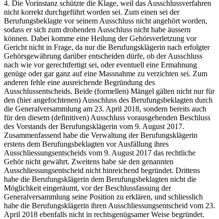
4. Die Vorinstanz schützte die Klage, weil das Ausschlussverfahren
nicht korrekt durchgeführt worden sei. Zum einen sei der
Berufungsbeklagte vor seinem Ausschluss nicht angehört worden,
sodass er sich zum drohenden Ausschluss nicht habe äussern
können. Dabei komme eine Heilung der Gehörsverletzung vor
Gericht nicht in Frage, da nur die Berufungsklägerin nach erfolgter
Gehörsgewährung darüber entscheiden dürfe, ob der Ausschluss
nach wie vor gerechtfertigt sei, oder eventuell eine Ermahnung
genüge oder gar ganz auf eine Massnahme zu verzichten sei. Zum
anderen fehle eine ausreichende Begründung des
Ausschlussentscheids. Beide (formellen) Mängel gälten nicht nur für
den (hier angefochtenen) Ausschluss des Berufungsbeklagten durch
die Generalversammlung am 23. April 2018, sondern bereits auch
für den diesem (definitiven) Ausschluss vorausgehenden Beschluss
des Vorstands der Berufungsklägerin vom 9. August 2017.
Zusammenfassend habe die Verwaltung der Berufungsklägerin
erstens dem Berufungsbeklagten vor Ausfällung ihres
Ausschliessungsentscheids vom 9. August 2017 das rechtliche
Gehör nicht gewährt. Zweitens habe sie den genannten
Ausschliessungsentscheid nicht hinreichend begründet. Drittens
habe die Berufungsklägerin dem Berufungsbeklagten nicht die
Möglichkeit eingeräumt, vor der Beschlussfassung der
Generalversammlung seine Position zu erklären, und schliesslich
habe die Berufungsklägerin ihren Ausschliessungsentscheid vom 23.
April 2018 ebenfalls nicht in rechtsgenügsamer Weise begründet.