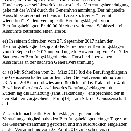
Handelsregister sei bloss deklaratorisch, die Vertretungsberechtigung
gelte mit der Wahl durch die Generalversammlung. Der mitgeteilte
Ausschluss sei somit rechtens und zusätzlich sei er "hiermit
wiederholt". Zudem verlangte die Berufungsklägerin vom
Berufungsbeklagten Fr. 40.00 für einen verlorenen Schlüssel und
Auskünfte betreffend einen Tresor.
ee) In seinem Schreiben vom 27. September 2017 nahm der
Berufungsbeklagte Bezug auf das Schreiben der Berufungsklägerin
vom 5. September 2017 und verlangte in Anwendung von Art. 5 der
Statuten der Berufungsklägerin einen Entscheid über seinen
Ausschluss an der nächsten Generalversammlung.
d) aa) Mit Schreiben vom 21. März 2018 lud die Berufungsklägerin
die Genossenschafter zur ordentlichen Generalversammlung vom
23. April 2018 ein und wies ausdrücklich auf das Traktandum 4, den
Beschluss über den Ausschluss des Berufungsbeklagten, hin.
Zudem lag die Einladung (samt Traktanden) – entsprechend der in
den Statuten vorgesehenen Form[14] – am Sitz der Genossenschaft
auf.
Zusätzlich machte die Berufungsklägerin geltend, ein
Verwaltungsmitglied habe den Berufungsbeklagten einige Tage vor
der Generalversammlung getroffen und ihn ausdrücklich eingeladen,
an der Versammlung vom 23. April 2018 zu erscheinen, sein