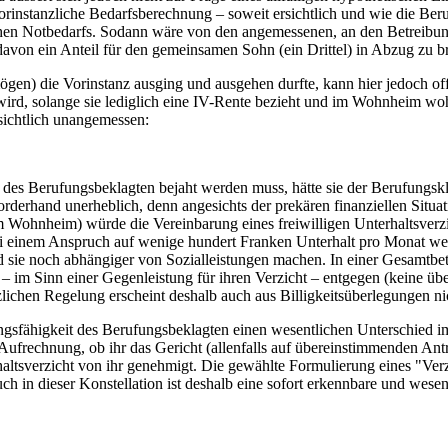
rinstanzliche Bedarfsberechnung – soweit ersichtlich und wie die Beru
chen Notbedarfs. Sodann wäre von den angemessenen, an den Betreibung
avon ein Anteil für den gemeinsamen Sohn (ein Drittel) in Abzug zu b
die Vorinstanz ausging und ausgehen durfte, kann hier jedoch offenb
rd, solange sie lediglich eine IV-Rente bezieht und im Wohnheim wohn
nsichtlich unangemessen:
it des Berufungsbeklagten bejaht werden muss, hätte sie der Berufung
orderhand unerheblich, denn angesichts der prekären finanziellen Situ
m Wohnheim) würde die Vereinbarung eines freiwilligen Unterhaltsverz
 bei einem Anspruch auf wenige hundert Franken Unterhalt pro Monat w
und sie noch abhängiger von Sozialleistungen machen. In einer Gesamt
 im Sinn einer Gegenleistung für ihren Verzicht – entgegen (keine übe
ichen Regelung erscheint deshalb auch aus Billigkeitsüberlegungen ni
ngsfähigkeit des Berufungsbeklagten einen wesentlichen Unterschied im
 Aufrechnung, ob ihr das Gericht (allenfalls auf übereinstimmenden An
rhaltsverzicht von ihr genehmigt. Die gewählte Formulierung eines "Ve
uch in dieser Konstellation ist deshalb eine sofort erkennbare und wes