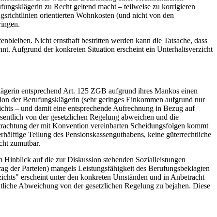
fungsklägerin zu Recht geltend macht – teilweise zu korrigieren
srichtlinien orientierten Wohnkosten (und nicht von den
ringen.
leiben. Nicht ernsthaft bestritten werden kann die Tatsache, dass
t. Aufgrund der konkreten Situation erscheint ein Unterhaltsverzicht
sklägerin entsprechend Art. 125 ZGB aufgrund ihres Mankos einen
ation der Berufungsklägerin (sehr geringes Einkommen aufgrund nur
ichts – und damit eine entsprechende Aufrechnung in Bezug auf
esentlich von der gesetzlichen Regelung abweichen und die
betrachtung der mit Konvention vereinbarten Scheidungsfolgen kommt
rhälftige Teilung des Pensionskassenguthabens, keine güterrechtliche
cht zumutbar.
 Hinblick auf die zur Diskussion stehenden Sozialleistungen
trag der Parteien) mangels Leistungsfähigkeit des Berufungsbeklagten
rzichts" erscheint unter den konkreten Umständen und in Anbetracht
entliche Abweichung von der gesetzlichen Regelung zu bejahen. Diese