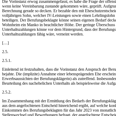
Die Vorinstanz erwog zusammengefasst, es habe die Frage der offens
wenn keine Vereinbarung zustande gekommen wäre, geprüft. Aufgrund 
Berechnung gerade so decken. Er bezahle den mit Eheschutzentscheid
volljährigen Sohn, welcher IV-Leistungen sowie einen Lehrlingsloh
beteiligen. Der Berufungsbeklagte könne seinen eigenen Bedarf decken
Wohnheim ein Manko in beachtlicher Höhe. Der geringe Überschuss d
Unterhaltszahlungen könne vor dem Hintergrund, dass der Berufungs
Unterhaltszahlungen fähig wäre, verneint werden.
[…]
2.5.
2.5.1.
Einleitend ist festzuhalten, dass die Vorinstanz den Anspruch der Be
bejahte. Die (implizite) Annahme einer lebensprägenden Ehe erschei
Erwerbsaussichten der Berufungsklägerin) als zutreffend. Insbesonder
Beurteilung des nachehelichen Unterhalts als beispielsweise die Auf
2.5.2.
Im Zusammenhang mit der Ermittlung des Bedarfs der Berufungskläger
aus dem angefochtenen Entscheid hinreichend ergibt, auf welche konkr
Einkommen des Berufungsbeklagten für das Jahr 2023 von monatlich 
Stellenwechsel und Bewerbungen befragt, der angefochtene Entscheid ä