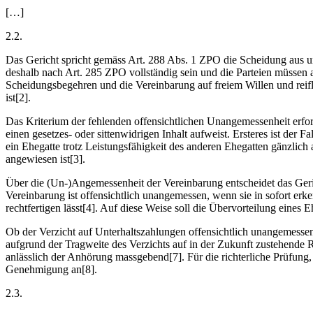
[…]
2.2.
Das Gericht spricht gemäss Art. 288 Abs. 1 ZPO die Scheidung aus 
deshalb nach Art. 285 ZPO vollständig sein und die Parteien müssen
Scheidungsbegehren und die Vereinbarung auf freiem Willen und reif
ist[2].
Das Kriterium der fehlenden offensichtlichen Unangemessenheit erfo
einen gesetzes- oder sittenwidrigen Inhalt aufweist. Ersteres ist der 
ein Ehegatte trotz Leistungsfähigkeit des anderen Ehegatten gänzlich 
angewiesen ist[3].
Über die (Un-)Angemessenheit der Vereinbarung entscheidet das Geric
Vereinbarung ist offensichtlich unangemessen, wenn sie in sofort er
rechtfertigen lässt[4]. Auf diese Weise soll die Übervorteilung ein
Ob der Verzicht auf Unterhaltszahlungen offensichtlich unangemessen
aufgrund der Tragweite des Verzichts auf in der Zukunft zustehende R
anlässlich der Anhörung massgebend[7]. Für die richterliche Prüfu
Genehmigung an[8].
2.3.