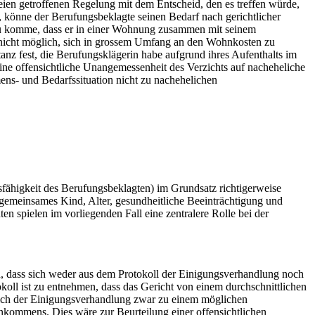
ien getroffenen Regelung mit dem Entscheid, den es treffen würde,
 könne der Berufungsbeklagte seinen Bedarf nach gerichtlicher
nzu komme, dass er in einer Wohnung zusammen mit seinem
 nicht möglich, sich in grossem Umfang an den Wohnkosten zu
tanz fest, die Berufungsklägerin habe aufgrund ihres Aufenthalts im
ne offensichtliche Unangemessenheit des Verzichts auf nacheheliche
s- und Bedarfssituation nicht zu nachehelichen
gsfähigkeit des Berufungsbeklagten) im Grundsatz richtigerweise
gemeinsames Kind, Alter, gesundheitliche Beeinträchtigung und
n spielen im vorliegenden Fall eine zentralere Rolle bei der
n, dass sich weder aus dem Protokoll der Einigungsverhandlung noch
koll ist zu entnehmen, dass das Gericht von einem durchschnittlichen
lich der Einigungsverhandlung zwar zu einem möglichen
inkommens. Dies wäre zur Beurteilung einer offensichtlichen