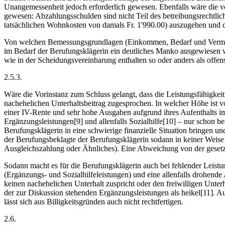
Unangemessenheit jedoch erforderlich gewesen. Ebenfalls wäre die vo
gewesen: Abzahlungsschulden sind nicht Teil des betreibungsrechtli
tatsächlichen Wohnkosten von damals Fr. 1'990.00) auszugehen und d
Von welchen Bemessungsgrundlagen (Einkommen, Bedarf und Vermögen) 
im Bedarf der Berufungsklägerin ein deutliches Manko ausgewiesen wi
wie in der Scheidungsvereinbarung enthalten so oder anders als offe
2.5.3.
Wäre die Vorinstanz zum Schluss gelangt, dass die Leistungsfähigke
nachehelichen Unterhaltsbeitrag zugesprochen. In welcher Höhe ist v
einer IV-Rente und sehr hohe Ausgaben aufgrund ihres Aufenthalts i
Ergänzungsleistungen[9] und allenfalls Sozialhilfe[10] – nur schon
Berufungsklägerin in eine schwierige finanzielle Situation bringen 
der Berufungsbeklagte der Berufungsklägerin sodann in keiner Weise –
Ausgleichszahlung oder Ähnliches). Eine Abweichung von der gesetzl
Sodann macht es für die Berufungsklägerin auch bei fehlender Leistu
(Ergänzungs- und Sozialhilfeleistungen) und eine allenfalls drohende
keinen nachehelichen Unterhalt zuspricht oder den freiwilligen Unte
der zur Diskussion stehenden Ergänzungsleistungen als heikel[11]. A
lässt sich aus Billigkeitsgründen auch nicht rechtfertigen.
2.6.