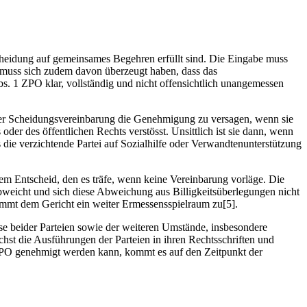
heidung auf gemeinsames Begehren erfüllt sind. Die Eingabe muss
t muss sich zudem davon überzeugt haben, dass das
. 1 ZPO klar, vollständig und nicht offensichtlich unangemessen
t der Scheidungsvereinbarung die Genehmigung zu versagen, wenn sie
oder des öffentlichen Rechts verstösst. Unsittlich ist sie dann, wenn
s die verzichtende Partei auf Sozialhilfe oder Verwandtenunterstützung
em Entscheid, den es träfe, wenn keine Vereinbarung vorläge. Die
abweicht und sich diese Abweichung aus Billigkeitsüberlegungen nicht
kommt dem Gericht ein weiter Ermessensspielraum zu[5].
se beider Parteien sowie der weiteren Umstände, insbesondere
chst die Ausführungen der Parteien in ihren Rechtsschriften und
 ZPO genehmigt werden kann, kommt es auf den Zeitpunkt der