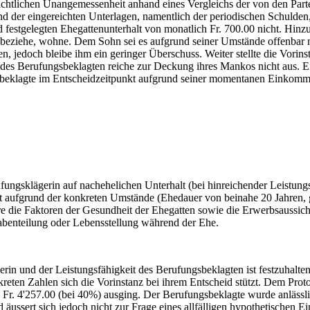
ichtlichen Unangemessenheit anhand eines Vergleichs der von den Parte
der eingereichten Unterlagen, namentlich der periodischen Schulden,
 festgelegten Ehegattenunterhalt von monatlich Fr. 700.00 nicht. Hi
n beziehe, wohne. Dem Sohn sei es aufgrund seiner Umstände offenbar
, jedoch bleibe ihm ein geringer Überschuss. Weiter stellte die Vorins
es Berufungsbeklagten reiche zur Deckung ihres Mankos nicht aus. Ei
beklagte im Entscheidzeitpunkt aufgrund seiner momentanen Einkommen
rufungsklägerin auf nachehelichen Unterhalt (bei hinreichender Leistun
nt aufgrund der konkreten Umstände (Ehedauer von beinahe 20 Jahren, 
e die Faktoren der Gesundheit der Ehegatten sowie die Erwerbsaussichte
gabenteilung oder Lebensstellung während der Ehe.
in und der Leistungsfähigkeit des Berufungsbeklagten ist festzuhalte
eten Zahlen sich die Vorinstanz bei ihrem Entscheid stützt. Dem Proto
Fr. 4'257.00 (bei 40%) ausging. Der Berufungsbeklagte wurde anläss
ussert sich jedoch nicht zur Frage eines allfälligen hypothetischen E