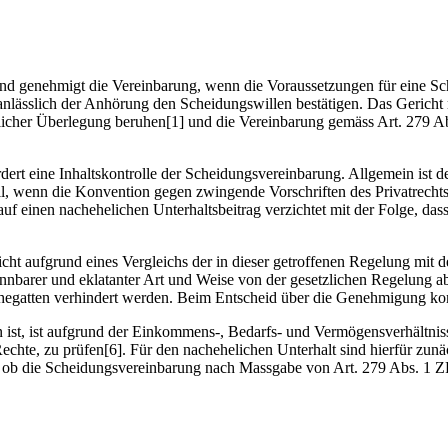
und genehmigt die Vereinbarung, wenn die Voraussetzungen für eine Sc
 anlässlich der Anhörung den Scheidungswillen bestätigen. Das Gerich
licher Überlegung beruhen[1] und die Vereinbarung gemäss Art. 279 Abs
rdert eine Inhaltskontrolle der Scheidungsvereinbarung. Allgemein is
Fall, wenn die Konvention gegen zwingende Vorschriften des Privatrechts 
auf einen nachehelichen Unterhaltsbeitrag verzichtet mit der Folge, das
ht aufgrund eines Vergleichs der in dieser getroffenen Regelung mit d
kennbarer und eklatanter Art und Weise von der gesetzlichen Regelung 
es Ehegatten verhindert werden. Beim Entscheid über die Genehmigung 
 ist, ist aufgrund der Einkommens-, Bedarfs- und Vermögensverhältnis
echte, zu prüfen[6]. Für den nachehelichen Unterhalt sind hierfür zunä
ng, ob die Scheidungsvereinbarung nach Massgabe von Art. 279 Abs. 1