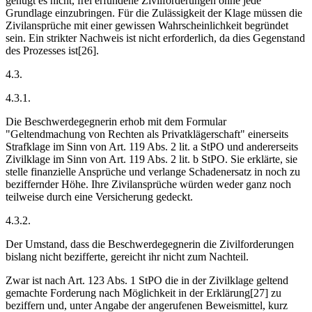
genügt es nicht, frei erfundene Zivilforderungen ohne jede
Grundlage einzubringen. Für die Zulässigkeit der Klage müssen die
Zivilansprüche mit einer gewissen Wahrscheinlichkeit begründet
sein. Ein strikter Nachweis ist nicht erforderlich, da dies Gegenstand
des Prozesses ist[26].
4.3.
4.3.1.
Die Beschwerdegegnerin erhob mit dem Formular
"Geltendmachung von Rechten als Privat­klägerschaft" einerseits
Strafklage im Sinn von Art. 119 Abs. 2 lit. a StPO und andererseits
Zivilklage im Sinn von Art. 119 Abs. 2 lit. b StPO. Sie erklärte, sie
stelle finanzielle Ansprüche und verlange Schadenersatz in noch zu
beziffernder Höhe. Ihre Zivilansprüche würden weder ganz noch
teilweise durch eine Versicherung gedeckt.
4.3.2.
Der Umstand, dass die Beschwerdegegnerin die Zivilforderungen
bislang nicht bezifferte, gereicht ihr nicht zum Nachteil.
Zwar ist nach Art. 123 Abs. 1 StPO die in der Zivilklage geltend
gemachte Forderung nach Möglichkeit in der Erklärung[27] zu
beziffern und, unter Angabe der angerufenen Beweismittel, kurz