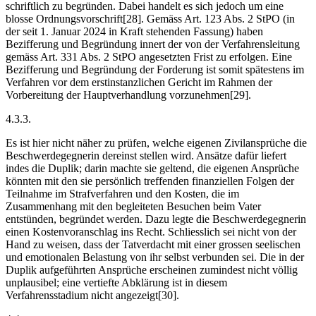
schriftlich zu begründen. Dabei handelt es sich jedoch um eine
blosse Ordnungsvorschrift[28]. Gemäss Art. 123 Abs. 2 StPO (in
der seit 1. Januar 2024 in Kraft stehenden Fassung) haben
Bezifferung und Begründung innert der von der Verfahrensleitung
gemäss Art. 331 Abs. 2 StPO angesetzten Frist zu erfolgen. Eine
Bezifferung und Begründung der Forderung ist somit spätestens im
Verfahren vor dem erstinstanzlichen Gericht im Rahmen der
Vorbereitung der Hauptverhandlung vorzunehmen[29].
4.3.3.
Es ist hier nicht näher zu prüfen, welche eigenen Zivilansprüche die
Beschwerdegegnerin dereinst stellen wird. Ansätze dafür liefert
indes die Duplik; darin machte sie geltend, die eigenen Ansprüche
könnten mit den sie persönlich treffenden finanziellen Folgen der
Teilnahme im Strafverfahren und den Kosten, die im
Zusammenhang mit den begleiteten Besuchen beim Vater
entstünden, begründet werden. Dazu legte die Beschwerdegegnerin
einen Kostenvoranschlag ins Recht. Schliesslich sei nicht von der
Hand zu weisen, dass der Tatverdacht mit einer grossen seelischen
und emotionalen Belastung von ihr selbst verbunden sei. Die in der
Duplik aufgeführten Ansprüche erscheinen zumindest nicht völlig
unplausibel; eine vertiefte Abklärung ist in diesem
Verfahrensstadium nicht angezeigt[30].