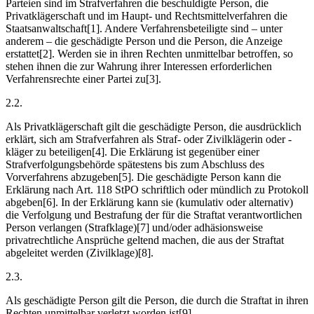
Parteien sind im Strafverfahren die beschuldigte Person, die
Privatklägerschaft und im Haupt- und Rechtsmittelverfahren die
Staatsanwaltschaft[1]. Andere Verfahrensbeteiligte sind – unter
anderem – die geschädigte Person und die Person, die Anzeige
erstattet[2]. Werden sie in ihren Rechten unmittelbar betroffen, so
stehen ihnen die zur Wahrung ihrer Interessen erforderlichen
Verfahrensrechte einer Partei zu[3].
2.2.
Als Privatklägerschaft gilt die geschädigte Person, die ausdrücklich
erklärt, sich am Strafverfahren als Straf- oder Zivilklägerin oder -
kläger zu beteiligen[4]. Die Erklärung ist gegenüber einer
Strafverfolgungsbehörde spätestens bis zum Abschluss des
Vorverfahrens abzugeben[5]. Die geschädigte Person kann die
Erklärung nach Art. 118 StPO schriftlich oder mündlich zu Protokoll
abgeben[6]. In der Erklärung kann sie (kumulativ oder alternativ)
die Verfolgung und Bestrafung der für die Straftat verantwortlichen
Person verlangen (Strafklage)[7] und/oder adhäsionsweise
privatrechtliche Ansprüche geltend machen, die aus der Straftat
abgeleitet werden (Zivilklage)[8].
2.3.
Als geschädigte Person gilt die Person, die durch die Straftat in ihren
Rechten unmittelbar verletzt worden ist[9].