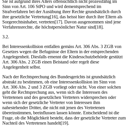
Sie ist aufgrund ihres Alters offensichtlich nicht prozessfähig im
Sinn von Art. 106 StPO und wird dementsprechend im
Strafverfahren bei der Ausübung ihrer Rechte grundsätzlich durch
ihre gesetzliche Vertretung[16], das heisst hier durch ihre Eltern als
Sorgerechtsinhaber, vertreten[17]. Davon ausgenommen sind jene
Verfahrensrechte, die höchstpersönlicher Natur sind[18].
3.2.
Bei Interessenkollision entfallen gemäss Art. 306 Abs. 3 ZGB von
Gesetzes wegen die Befugnisse der Eltern in der entsprechenden
Angelegenheit. Diesfalls ernennt die Kindesschutzbehörde gestützt
Art. 306 Abs. 2 ZGB einen Beistand oder regelt diese
Angelegenheit selbst.
Nach der Rechtsprechung des Bundesgerichts ist grundsätzlich
abstrakt zu bestimmen, ob eine Interessenkollision im Sinn von
Art. 306 Abs. 2 und 3 ZGB vorliegt oder nicht. Von einer solchen
geht die Rechtsprechung aus, wenn sich die Interessen des
Vertretenen und des gesetzlichen Vertreters widersprechen oder
wenn sich der gesetzliche Vertreter von Interessen ihm
nahestehender Dritter, die nicht mit jenen des Vertretenen
übereinstimmen, beeinflussen lassen könnte. Entscheidend ist die
Frage, ob die Möglichkeit besteht, dass der gesetzliche Vertreter zum
Nachteil des Vertretenen handelt[19].