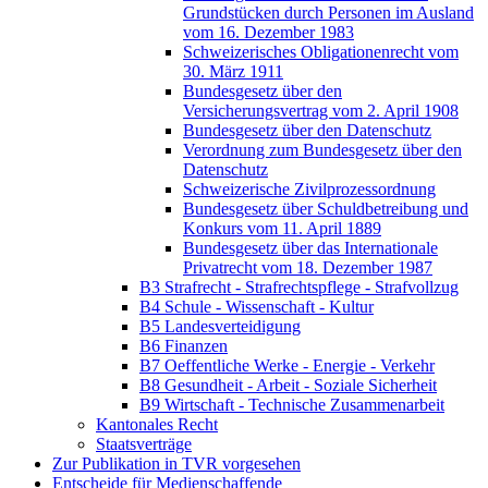
Grundstücken durch Personen im Ausland
vom 16. Dezember 1983
Schweizerisches Obligationenrecht vom
30. März 1911
Bundesgesetz über den
Versicherungsvertrag vom 2. April 1908
Bundesgesetz über den Datenschutz
Verordnung zum Bundesgesetz über den
Datenschutz
Schweizerische Zivilprozessordnung
Bundesgesetz über Schuldbetreibung und
Konkurs vom 11. April 1889
Bundesgesetz über das Internationale
Privatrecht vom 18. Dezember 1987
B3 Strafrecht - Strafrechtspflege - Strafvollzug
B4 Schule - Wissenschaft - Kultur
B5 Landesverteidigung
B6 Finanzen
B7 Oeffentliche Werke - Energie - Verkehr
B8 Gesundheit - Arbeit - Soziale Sicherheit
B9 Wirtschaft - Technische Zusammenarbeit
Kantonales Recht
Staatsverträge
Zur Publikation in TVR vorgesehen
Entscheide für Medienschaffende