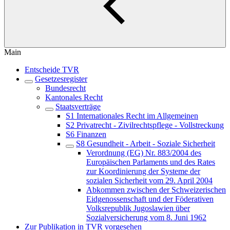
Main
Entscheide TVR
Gesetzesregister
Bundesrecht
Kantonales Recht
Staatsverträge
S1 Internationales Recht im Allgemeinen
S2 Privatrecht - Zivilrechtspflege - Vollstreckung
S6 Finanzen
S8 Gesundheit - Arbeit - Soziale Sicherheit
Verordnung (EG) Nr. 883/2004 des
Europäischen Parlaments und des Rates
zur Koordinierung der Systeme der
sozialen Sicherheit vom 29. April 2004
Abkommen zwischen der Schweizerischen
Eidgenossenschaft und der Föderativen
Volksrepublik Jugoslawien über
Sozialversicherung vom 8. Juni 1962
Zur Publikation in TVR vorgesehen