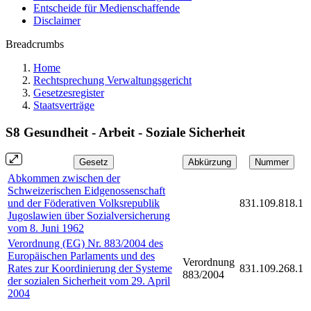
Entscheide für Medienschaffende
Disclaimer
Breadcrumbs
Home
Rechtsprechung Verwaltungsgericht
Gesetzesregister
Staatsverträge
S8 Gesundheit - Arbeit - Soziale Sicherheit
Gesetz
Abkürzung
Nummer
Abkommen zwischen der
Schweizerischen Eidgenossenschaft
und der Föderativen Volksrepublik
831.109.818.1
Jugoslawien über Sozialversicherung
vom 8. Juni 1962
Verordnung (EG) Nr. 883/2004 des
Europäischen Parlaments und des
Verordnung
Rates zur Koordinierung der Systeme
831.109.268.1
883/2004
der sozialen Sicherheit vom 29. April
2004