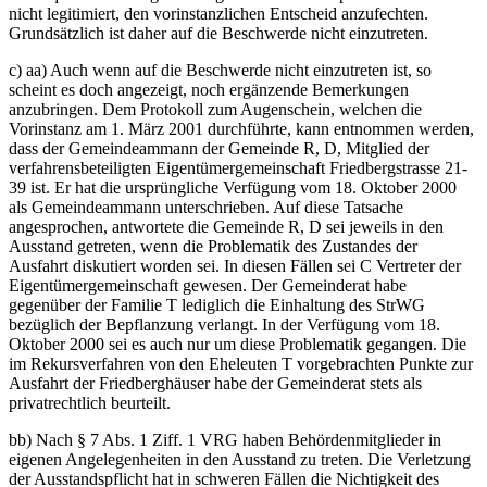
nicht legitimiert, den vorinstanzlichen Entscheid anzufechten.
Grundsätzlich ist daher auf die Beschwerde nicht einzutreten.
c) aa) Auch wenn auf die Beschwerde nicht einzutreten ist, so
scheint es doch angezeigt, noch ergänzende Bemerkungen
anzubringen. Dem Protokoll zum Augenschein, welchen die
Vorinstanz am 1. März 2001 durchführte, kann entnommen werden,
dass der Gemeindeammann der Gemeinde R, D, Mitglied der
verfahrensbeteiligten Eigentümergemeinschaft Friedbergstrasse 21-
39 ist. Er hat die ursprüngliche Verfügung vom 18. Oktober 2000
als Gemeindeammann unterschrieben. Auf diese Tatsache
angesprochen, antwortete die Gemeinde R, D sei jeweils in den
Ausstand getreten, wenn die Problematik des Zustandes der
Ausfahrt diskutiert worden sei. In diesen Fällen sei C Vertreter der
Eigentümergemeinschaft gewesen. Der Gemeinderat habe
gegenüber der Familie T lediglich die Einhaltung des StrWG
bezüglich der Bepflanzung verlangt. In der Verfügung vom 18.
Oktober 2000 sei es auch nur um diese Problematik gegangen. Die
im Rekursverfahren von den Eheleuten T vorgebrachten Punkte zur
Ausfahrt der Friedberghäuser habe der Gemeinderat stets als
privatrechtlich beurteilt.
bb) Nach § 7 Abs. 1 Ziff. 1 VRG haben Behördenmitglieder in
eigenen Angelegenheiten in den Ausstand zu treten. Die Verletzung
der Ausstandspflicht hat in schweren Fällen die Nichtigkeit des