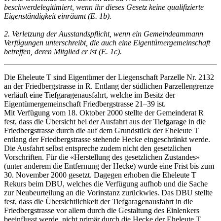
beschwerdelegitimiert, wenn ihr dieses Gesetz keine qualifizierte
Eigenständigkeit einräumt (E. 1b).
2. Verletzung der Ausstandspflicht, wenn ein Gemeindeammann
Verfügungen unterschreibt, die auch eine Eigentümergemeinschaft
betreffen, deren Mitglied er ist (E. 1c).
Die Eheleute T sind Eigentümer der Liegenschaft Parzelle Nr. 2132
an der Friedbergstrasse in R. Entlang der südlichen Parzellengrenze
verläuft eine Tiefgaragenausfahrt, welche im Besitz der
Eigentümergemeinschaft Friedbergstrasse 21–39 ist.
Mit Verfügung vom 18. Oktober 2000 stellte der Gemeinderat R
fest, dass die Übersicht bei der Ausfahrt aus der Tiefgarage in die
Friedbergstrasse durch die auf dem Grundstück der Eheleute T
entlang der Friedbergstrasse stehende Hecke eingeschränkt werde.
Die Ausfahrt selbst entspreche zudem nicht den gesetzlichen
Vorschriften. Für die «Herstellung des gesetzlichen Zustandes»
(unter anderem die Entfernung der Hecke) wurde eine Frist bis zum
30. November 2000 gesetzt. Dagegen erhoben die Eheleute T
Rekurs beim DBU, welches die Verfügung aufhob und die Sache
zur Neubeurteilung an die Vorinstanz zurückwies. Das DBU stellte
fest, dass die Übersichtlichkeit der Tiefgaragenausfahrt in die
Friedbergstrasse vor allem durch die Gestaltung des Einlenkers
beeinflusst werde, nicht primär durch die Hecke der Eheleute T.