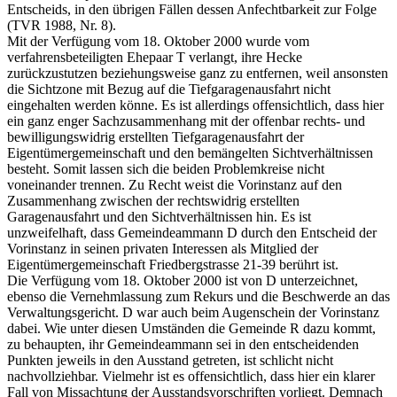
Entscheids, in den übrigen Fällen dessen Anfechtbarkeit zur Folge
(TVR 1988, Nr. 8).
Mit der Verfügung vom 18. Oktober 2000 wurde vom
verfahrensbeteiligten Ehepaar T verlangt, ihre Hecke
zurückzustutzen beziehungsweise ganz zu entfernen, weil ansonsten
die Sichtzone mit Bezug auf die Tiefgaragenausfahrt nicht
eingehalten werden könne. Es ist allerdings offensichtlich, dass hier
ein ganz enger Sachzusammenhang mit der offenbar rechts- und
bewilligungswidrig erstellten Tiefgaragenausfahrt der
Eigentümergemeinschaft und den bemängelten Sichtverhältnissen
besteht. Somit lassen sich die beiden Problemkreise nicht
voneinander trennen. Zu Recht weist die Vorinstanz auf den
Zusammenhang zwischen der rechtswidrig erstellten
Garagenausfahrt und den Sichtverhältnissen hin. Es ist
unzweifelhaft, dass Gemeindeammann D durch den Entscheid der
Vorinstanz in seinen privaten Interessen als Mitglied der
Eigentümergemeinschaft Friedbergstrasse 21-39 berührt ist.
Die Verfügung vom 18. Oktober 2000 ist von D unterzeichnet,
ebenso die Vernehmlassung zum Rekurs und die Beschwerde an das
Verwaltungsgericht. D war auch beim Augenschein der Vorinstanz
dabei. Wie unter diesen Umständen die Gemeinde R dazu kommt,
zu behaupten, ihr Gemeindeammann sei in den entscheidenden
Punkten jeweils in den Ausstand getreten, ist schlicht nicht
nachvollziehbar. Vielmehr ist es offensichtlich, dass hier ein klarer
Fall von Missachtung der Ausstandsvorschriften vorliegt. Demnach