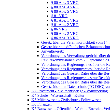
§ 80 Abs. 3 VRG
§ 80 Abs. 4 VRG
§ 80 Abs. 5 VRG
§ 81 VRG
§ 81 Abs. 1 VRG
§ 81 Abs. 2 VRG
§ 86 VRG
§ 86 Abs. 2 VRG
§ 86 Abs. 3 VRG
Gesetz über die Verantwortlichkeit vom 14.
Gesetz über die öffentlichen Bekanntmach
Anwaltsgesetz
Verordnung des Verwaltungsgerichts über de
Rekurskommissionen vom 2. September 20
Verordnung des Regierungsrates über die R
Verordnung des Regierungsrates über die R
Verordnung des Grossen Rates über die Be
Verordnung des Regierungsrates zur Besol
Verordnung des Grossen Rates über die Be
Gesetz über den Datenschutz (TG DSG) vo
K2 Privatrecht - Zivilrechtspflege - Vollstreckung
K4 Schule - Wissenschaft - Kultur
K5 Militärwesen - Zivilschutz - Polizeiwesen
K6 Finanzen
K7 Bauwesen - Öffentliche Werke - Energie - Ver