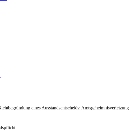
1
Nichtbegründung eines Ausstandsentscheids; Amtsgeheimnisverletzung 
spflicht