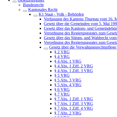
Gesetzesregister
Bundesrecht
Kantonales Recht
K1 Staat - Volk - Behörden
Verfassung des Kantons Thurgau vom 16. 
Gesetz über die Gemeinden vom 5. Mai 19
Gesetz über das Kantons- und Gemeindebür
Verordnung des Regierungsrates zum Geset
Gesetz über das Stimm- und Wahlrecht vom
Verordnung des Regierungsrates zum Geset
Gesetz über die Verwaltungsrechtspfleg
§ 2 VRG
§ 4 VRG
§ 4 Abs. 1 VRG
§ 4 Abs. 1 Ziff. 2 VRG
§ 4 Abs. 1 Ziff. 3 VRG
§ 5 VRG
§ 5 Abs. 3 VRG
§ 5 Abs. 4 VRG
§ 6 VRG
§ 7 VRG
§ 7 Abs. 1 Ziff. 1 VRG
§ 7 Abs. 1 Ziff. 3 VRG
§ 7 Abs. 1 Ziff. 4 VRG
§ 7 Abs. 2 VRG