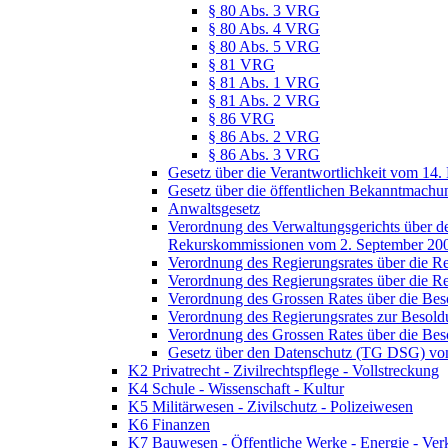
§ 80 Abs. 3 VRG
§ 80 Abs. 4 VRG
§ 80 Abs. 5 VRG
§ 81 VRG
§ 81 Abs. 1 VRG
§ 81 Abs. 2 VRG
§ 86 VRG
§ 86 Abs. 2 VRG
§ 86 Abs. 3 VRG
Gesetz über die Verantwortlichkeit vom 14.
Gesetz über die öffentlichen Bekanntmach
Anwaltsgesetz
Verordnung des Verwaltungsgerichts über de
Rekurskommissionen vom 2. September 20
Verordnung des Regierungsrates über die R
Verordnung des Regierungsrates über die R
Verordnung des Grossen Rates über die Be
Verordnung des Regierungsrates zur Besol
Verordnung des Grossen Rates über die Be
Gesetz über den Datenschutz (TG DSG) vo
K2 Privatrecht - Zivilrechtspflege - Vollstreckung
K4 Schule - Wissenschaft - Kultur
K5 Militärwesen - Zivilschutz - Polizeiwesen
K6 Finanzen
K7 Bauwesen - Öffentliche Werke - Energie - Ver