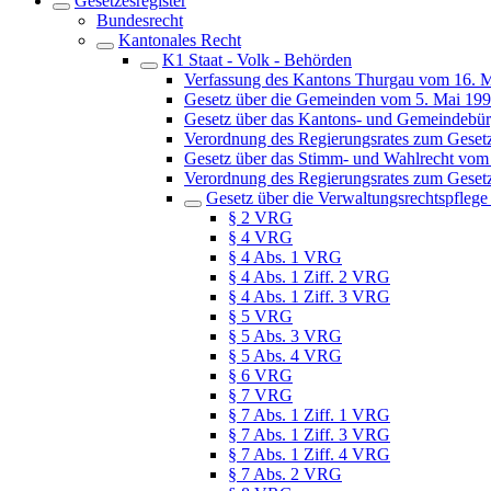
Gesetzesregister
Bundesrecht
Kantonales Recht
K1 Staat - Volk - Behörden
Verfassung des Kantons Thurgau vom 16. 
Gesetz über die Gemeinden vom 5. Mai 19
Gesetz über das Kantons- und Gemeindebür
Verordnung des Regierungsrates zum Geset
Gesetz über das Stimm- und Wahlrecht vom
Verordnung des Regierungsrates zum Geset
Gesetz über die Verwaltungsrechtspfleg
§ 2 VRG
§ 4 VRG
§ 4 Abs. 1 VRG
§ 4 Abs. 1 Ziff. 2 VRG
§ 4 Abs. 1 Ziff. 3 VRG
§ 5 VRG
§ 5 Abs. 3 VRG
§ 5 Abs. 4 VRG
§ 6 VRG
§ 7 VRG
§ 7 Abs. 1 Ziff. 1 VRG
§ 7 Abs. 1 Ziff. 3 VRG
§ 7 Abs. 1 Ziff. 4 VRG
§ 7 Abs. 2 VRG