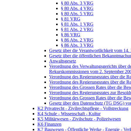
§ 80 Abs. 3 VRG
§ 80 Abs. 4 VRG
§ 80 Abs. 5 VRG
§ 81 VRG
§ 81 Abs. 1 VRG
§ 81 Abs. 2 VRG
§ 86 VRG
§ 86 Abs. 2 VRG
§ 86 Abs. 3 VRG
Gesetz über die Verantwortlichkeit vom 14.
Gesetz über die öffentlichen Bekanntmach
Anwaltsgesetz
Verordnung des Verwaltungsgerichts über de
Rekurskommissionen vom 2. September 20
Verordnung des Regierungsrates über die R
Verordnung des Regierungsrates über die R
Verordnung des Grossen Rates über die Be
Verordnung des Regierungsrates zur Besol
Verordnung des Grossen Rates über die Be
Gesetz über den Datenschutz (TG DSG) vo
K2 Privatrecht - Zivilrechtspflege - Vollstreckung
K4 Schule - Wissenschaft - Kultur
K5 Militärwesen - Zivilschutz - Polizeiwesen
K6 Finanzen
K7 Bauwesen - Öffentliche Werke - Energie - Ver