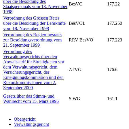
über die Besoldung des
BesVO
177.22
Staatspersonals vom 18. November
1998
Verordnung des Grossen Rates
über die Besoldung der Lehrkräfte
BesVOL
177.250
vom 18. November 1998
Verordnung des Regierungsrates
zur Besoldungsverordnung vom
RRV BesVO
177.223
21. September 1999
Verordnung des
Verwaltungsgerichts über den
Anwaltstarif für Streitigkeiten vor
dem Verwaltungsgericht, dem
ATVG
176.6
Versicherungsgericht, der
Enteignungskommission und den
Rekurskommissionen vom 2.
September 2009
Gesetz über das Stimm- und
StWG
161.1
Wahlrecht vom 15. März 1995
Obergericht
Verwaltungsgericht