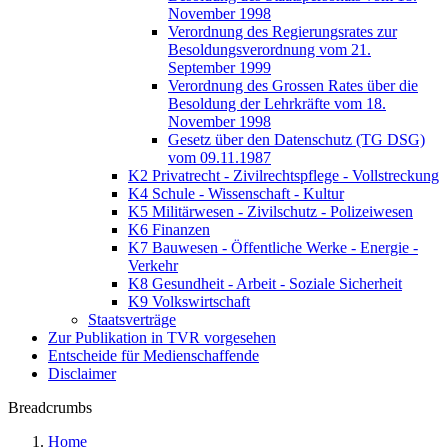
November 1998
Verordnung des Regierungsrates zur
Besoldungsverordnung vom 21.
September 1999
Verordnung des Grossen Rates über die
Besoldung der Lehrkräfte vom 18.
November 1998
Gesetz über den Datenschutz (TG DSG)
vom 09.11.1987
K2 Privatrecht - Zivilrechtspflege - Vollstreckung
K4 Schule - Wissenschaft - Kultur
K5 Militärwesen - Zivilschutz - Polizeiwesen
K6 Finanzen
K7 Bauwesen - Öffentliche Werke - Energie -
Verkehr
K8 Gesundheit - Arbeit - Soziale Sicherheit
K9 Volkswirtschaft
Staatsverträge
Zur Publikation in TVR vorgesehen
Entscheide für Medienschaffende
Disclaimer
Breadcrumbs
Home