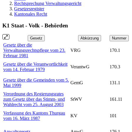
Rechtsprechung Verwaltungsgericht
Gesetzesregister
Kantonales Recht
K1 Staat - Volk - Behörden
Gesetz
Abkürzung
Nummer
Gesetz über die
Verwaltungsrechtspflege vom 23.
VRG
170.1
Februar 1981
Gesetz über die Verantwortlichkeit
VerantwG
170.3
vom 14. Februar 1979
Gesetz über die Gemeinden vom 5.
GemG
131.1
Mai 1999
Verordnung des Regierungsrates
zum Gesetz über das Stimm- und
StWV
161.11
Wahlrecht vom 25. August 2003
Verfassung des Kantons Thurgau
KV
101
vom 16. März 1987
Anwaltsgesetz
AnwG
176.1