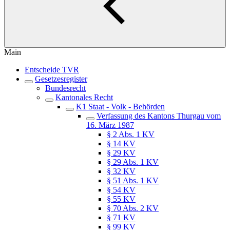
Main
Entscheide TVR
Gesetzesregister
Bundesrecht
Kantonales Recht
K1 Staat - Volk - Behörden
Verfassung des Kantons Thurgau vom
16. März 1987
§ 2 Abs. 1 KV
§ 14 KV
§ 29 KV
§ 29 Abs. 1 KV
§ 32 KV
§ 51 Abs. 1 KV
§ 54 KV
§ 55 KV
§ 70 Abs. 2 KV
§ 71 KV
§ 99 KV