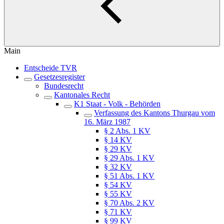
Main
Entscheide TVR
Gesetzesregister
Bundesrecht
Kantonales Recht
K1 Staat - Volk - Behörden
Verfassung des Kantons Thurgau vom
16. März 1987
§ 2 Abs. 1 KV
§ 14 KV
§ 29 KV
§ 29 Abs. 1 KV
§ 32 KV
§ 51 Abs. 1 KV
§ 54 KV
§ 55 KV
§ 70 Abs. 2 KV
§ 71 KV
§ 99 KV