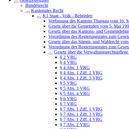
Gesetzesregister
Bundesrecht
Kantonales Recht
K1 Staat - Volk - Behörden
Verfassung des Kantons Thurgau vom 16. 
Gesetz über die Gemeinden vom 5. Mai 19
Gesetz über das Kantons- und Gemeindebür
Verordnung des Regierungsrates zum Geset
Gesetz über das Stimm- und Wahlrecht vom
Verordnung des Regierungsrates zum Geset
Gesetz über die Verwaltungsrechtspfleg
§ 2 VRG
§ 4 VRG
§ 4 Abs. 1 VRG
§ 4 Abs. 1 Ziff. 2 VRG
§ 4 Abs. 1 Ziff. 3 VRG
§ 5 VRG
§ 5 Abs. 3 VRG
§ 5 Abs. 4 VRG
§ 6 VRG
§ 7 VRG
§ 7 Abs. 1 Ziff. 1 VRG
§ 7 Abs. 1 Ziff. 3 VRG
§ 7 Abs. 1 Ziff. 4 VRG
§ 7 Abs. 2 VRG