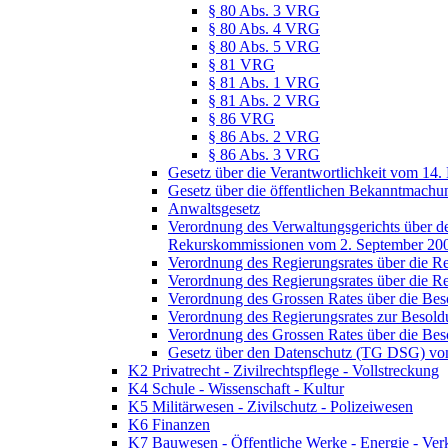
§ 80 Abs. 3 VRG
§ 80 Abs. 4 VRG
§ 80 Abs. 5 VRG
§ 81 VRG
§ 81 Abs. 1 VRG
§ 81 Abs. 2 VRG
§ 86 VRG
§ 86 Abs. 2 VRG
§ 86 Abs. 3 VRG
Gesetz über die Verantwortlichkeit vom 14.
Gesetz über die öffentlichen Bekanntmach
Anwaltsgesetz
Verordnung des Verwaltungsgerichts über de
Rekurskommissionen vom 2. September 20
Verordnung des Regierungsrates über die R
Verordnung des Regierungsrates über die R
Verordnung des Grossen Rates über die Be
Verordnung des Regierungsrates zur Besol
Verordnung des Grossen Rates über die Be
Gesetz über den Datenschutz (TG DSG) vo
K2 Privatrecht - Zivilrechtspflege - Vollstreckung
K4 Schule - Wissenschaft - Kultur
K5 Militärwesen - Zivilschutz - Polizeiwesen
K6 Finanzen
K7 Bauwesen - Öffentliche Werke - Energie - Ver