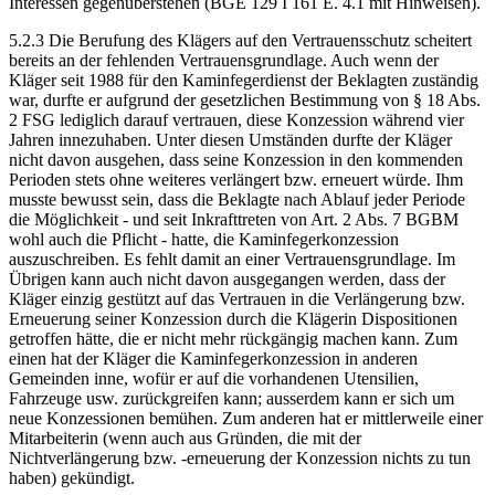
Interessen gegenüberstehen (BGE 129 I 161 E. 4.1 mit Hinweisen).
5.2.3 Die Berufung des Klägers auf den Vertrauensschutz scheitert
bereits an der fehlenden Vertrauensgrundlage. Auch wenn der
Kläger seit 1988 für den Kaminfegerdienst der Beklagten zuständig
war, durfte er aufgrund der gesetzlichen Bestimmung von § 18 Abs.
2 FSG lediglich darauf vertrauen, diese Konzession während vier
Jahren innezuhaben. Unter diesen Umständen durfte der Kläger
nicht davon ausgehen, dass seine Konzession in den kommenden
Perioden stets ohne weiteres verlängert bzw. erneuert würde. Ihm
musste bewusst sein, dass die Beklagte nach Ablauf jeder Periode
die Möglichkeit - und seit Inkrafttreten von Art. 2 Abs. 7 BGBM
wohl auch die Pflicht - hatte, die Kaminfegerkonzession
auszuschreiben. Es fehlt damit an einer Vertrauensgrundlage. Im
Übrigen kann auch nicht davon ausgegangen werden, dass der
Kläger einzig gestützt auf das Vertrauen in die Verlängerung bzw.
Erneuerung seiner Konzession durch die Klägerin Dispositionen
getroffen hätte, die er nicht mehr rückgängig machen kann. Zum
einen hat der Kläger die Kaminfegerkonzession in anderen
Gemeinden inne, wofür er auf die vorhandenen Utensilien,
Fahrzeuge usw. zurückgreifen kann; ausserdem kann er sich um
neue Konzessionen bemühen. Zum anderen hat er mittlerweile einer
Mitarbeiterin (wenn auch aus Gründen, die mit der
Nichtverlängerung bzw. -erneuerung der Konzession nichts zu tun
haben) gekündigt.