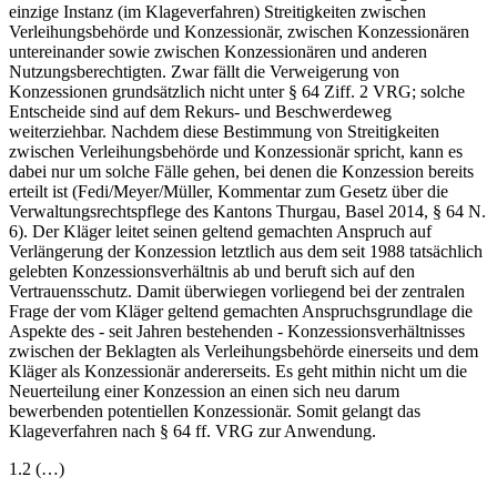
einzige Instanz (im Klageverfahren) Streitigkeiten zwischen
Verleihungsbehörde und Konzessionär, zwischen Konzessionären
untereinander sowie zwischen Konzessionären und anderen
Nutzungsberechtigten. Zwar fällt die Verweigerung von
Konzessionen grundsätzlich nicht unter § 64 Ziff. 2 VRG; solche
Entscheide sind auf dem Rekurs- und Beschwerdeweg
weiterziehbar. Nachdem diese Bestimmung von Streitigkeiten
zwischen Verleihungsbehörde und Konzessionär spricht, kann es
dabei nur um solche Fälle gehen, bei denen die Konzession bereits
erteilt ist (Fedi/Meyer/Müller, Kommentar zum Gesetz über die
Verwaltungsrechtspflege des Kantons Thurgau, Basel 2014, § 64 N.
6). Der Kläger leitet seinen geltend gemachten Anspruch auf
Verlängerung der Konzession letztlich aus dem seit 1988 tatsächlich
gelebten Konzessionsverhältnis ab und beruft sich auf den
Vertrauensschutz. Damit überwiegen vorliegend bei der zentralen
Frage der vom Kläger geltend gemachten Anspruchsgrundlage die
Aspekte des - seit Jahren bestehenden - Konzessionsverhältnisses
zwischen der Beklagten als Verleihungsbehörde einerseits und dem
Kläger als Konzessionär andererseits. Es geht mithin nicht um die
Neuerteilung einer Konzession an einen sich neu darum
bewerbenden potentiellen Konzessionär. Somit gelangt das
Klageverfahren nach § 64 ff. VRG zur Anwendung.
1.2 (…)