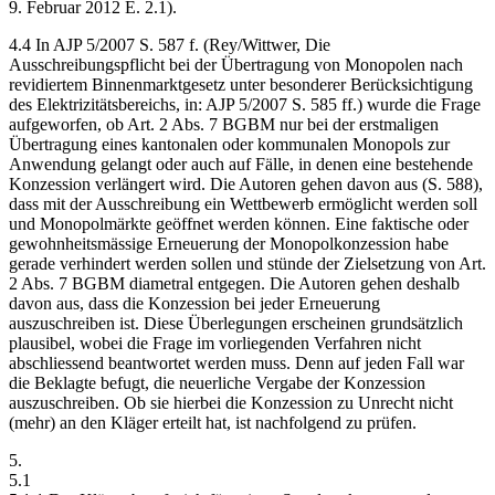
9. Februar 2012 E. 2.1).
4.4 In AJP 5/2007 S. 587 f. (Rey/Wittwer, Die
Ausschreibungspflicht bei der Übertragung von Monopolen nach
revidiertem Binnenmarktgesetz unter besonderer Berücksichtigung
des Elektrizitätsbereichs, in: AJP 5/2007 S. 585 ff.) wurde die Frage
aufgeworfen, ob Art. 2 Abs. 7 BGBM nur bei der erstmaligen
Übertragung eines kantonalen oder kommunalen Monopols zur
Anwendung gelangt oder auch auf Fälle, in denen eine bestehende
Konzession verlängert wird. Die Autoren gehen davon aus (S. 588),
dass mit der Ausschreibung ein Wettbewerb ermöglicht werden soll
und Monopolmärkte geöffnet werden können. Eine faktische oder
gewohnheitsmässige Erneuerung der Monopolkonzession habe
gerade verhindert werden sollen und stünde der Zielsetzung von Art.
2 Abs. 7 BGBM diametral entgegen. Die Autoren gehen deshalb
davon aus, dass die Konzession bei jeder Erneuerung
auszuschreiben ist. Diese Überlegungen erscheinen grundsätzlich
plausibel, wobei die Frage im vorliegenden Verfahren nicht
abschliessend beantwortet werden muss. Denn auf jeden Fall war
die Beklagte befugt, die neuerliche Vergabe der Konzession
auszuschreiben. Ob sie hierbei die Konzession zu Unrecht nicht
(mehr) an den Kläger erteilt hat, ist nachfolgend zu prüfen.
5.
5.1