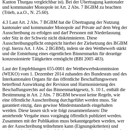
Kanton Thurgau vergleichbar ist). Bei der Übertragung kantonaler
und kommunaler Monopole ist Art. 2 Abs. 7 BGBM zu beachten
(Trüeb, a.a.O., N. 25.60).
4.3 Laut Art. 2 Abs. 7 BGBM hat die Übertragung der Nutzung
kantonaler und kommunaler Monopole auf Private auf dem Weg der
Ausschreibung zu erfolgen und darf Personen mit Niederlassung
oder Sitz in der Schweiz nicht diskriminieren. Diese
Ausschreibungspflicht entspricht hierbei der Zielsetzung des BGBM
(vgl. hierzu Art. 1 Abs. 2 BGBM), indem sie den Wettbewerb stärkt
und die Entstehung eines eigentlichen Binnenmarkts für derartige
konzessionierte Tätigkeiten ermöglicht (BBl 2005 483).
Laut der Empfehlungen 655-0001 der Wettbewerbskommission
(WEKO) vom 1. Dezember 2014 zuhanden des Bundesrats und des
Interkantonalen Organs für das öffentliche Beschaffungswesen
betreffend Auswirkung der Revision und Harmonisierung des
Beschaffungsrechts auf das Binnenmarktgesetz, S. 10 f., enthält die
Bestimmung in Art. 2 Abs. 7 BGBM bewusst keine Regeln, wie
eine öffentliche Ausschreibung durchgeführt werden muss. Sie
garantiert einzig, dass gewisse Mindeststandards eingehalten
werden. Diese lassen sich wie folgt zusammenfassen: Die
anstehende Vergabe muss vorgängig öffentlich publiziert werden.
Zusammen mit der Publikation muss bekanntgegeben werden, wer
an der Ausschreibung teilnehmen kann (Eignungskriterien) und