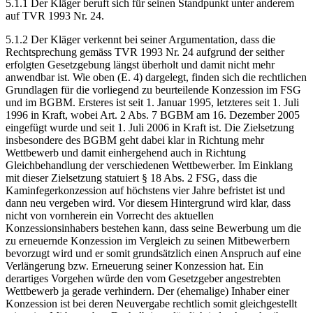
5.1.1 Der Kläger beruft sich für seinen Standpunkt unter anderem
auf TVR 1993 Nr. 24.
5.1.2 Der Kläger verkennt bei seiner Argumentation, dass die
Rechtsprechung gemäss TVR 1993 Nr. 24 aufgrund der seither
erfolgten Gesetzgebung längst überholt und damit nicht mehr
anwendbar ist. Wie oben (E. 4) dargelegt, finden sich die rechtlichen
Grundlagen für die vorliegend zu beurteilende Konzession im FSG
und im BGBM. Ersteres ist seit 1. Januar 1995, letzteres seit 1. Juli
1996 in Kraft, wobei Art. 2 Abs. 7 BGBM am 16. Dezember 2005
eingefügt wurde und seit 1. Juli 2006 in Kraft ist. Die Zielsetzung
insbesondere des BGBM geht dabei klar in Richtung mehr
Wettbewerb und damit einhergehend auch in Richtung
Gleichbehandlung der verschiedenen Wettbewerber. Im Einklang
mit dieser Zielsetzung statuiert § 18 Abs. 2 FSG, dass die
Kaminfegerkonzession auf höchstens vier Jahre befristet ist und
dann neu vergeben wird. Vor diesem Hintergrund wird klar, dass
nicht von vornherein ein Vorrecht des aktuellen
Konzessionsinhabers bestehen kann, dass seine Bewerbung um die
zu erneuernde Konzession im Vergleich zu seinen Mitbewerbern
bevorzugt wird und er somit grundsätzlich einen Anspruch auf eine
Verlängerung bzw. Erneuerung seiner Konzession hat. Ein
derartiges Vorgehen würde den vom Gesetzgeber angestrebten
Wettbewerb ja gerade verhindern. Der (ehemalige) Inhaber einer
Konzession ist bei deren Neuvergabe rechtlich somit gleichgestellt