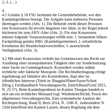
2.-3. (…)
4.
4.1 Gemäss § 18 FSG bestimmt die Gemeindebehörde, wer den
Kaminfegerdienst besorgt. Die Aufgabe kann mehreren Personen
übertragen werden (Abs. 1). Die Behörde erteilt diesen Personen
eine Konzession für jeweils längstens vier Jahre, in der Regel jedoch
höchstens bis zum AHV-Alter (Abs. 2). Für eine Konzession
müssen folgende Voraussetzungen erfüllt sein: 1. bestandene höhere
Fachprüfung gemäss BBG (Kaminfegermeister); 2. erforderliche
Kenntnisse der Brandschutzvorschriften; 3. ausreichende
Verfügbarkeit (Abs. 3).
4.2 Mit einer Konzession verleiht das Gemeinwesen das Recht zur
Ausübung einer monopolisierten Tätigkeit oder zur Sondernutzung
einer Sache im Gemeingebrauch. Konzediert werden mithin
rechtliche oder faktische Monopole. Die Rechtsübertragung erfolgt
regelmässig auf Initiative des Konzedenten, liegt aber im
öffentlichen Interesse (Trüeb in: Biaggini/Häner/Saxer/Schott
[Hrsg.], Fachhandbuch Verwaltungsrecht, Zürich/Basel/Genf 2015,
N. 25.57). Beim Kaminfegerdienst im Kanton Thurgau handelt es
sich um ein rechtliches Monopol (vgl. Wiederkehr/Richli, Praxis des
allgemeinen Verwaltungsrechts, Eine systematische Analyse der
Rechtsprechung, Band II, Bern 2014, N. 1186 ff., insbesondere N.
1204 betreffend den Kanton Luzern, dessen Regelung mit dem