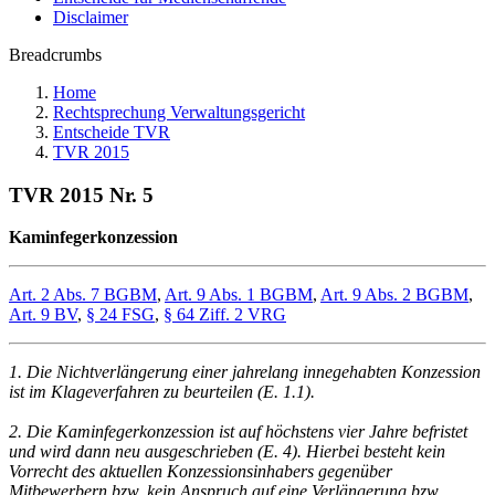
Disclaimer
Breadcrumbs
Home
Rechtsprechung Verwaltungsgericht
Entscheide TVR
TVR 2015
TVR 2015 Nr. 5
Kaminfegerkonzession
Art. 2 Abs. 7 BGBM
,
Art. 9 Abs. 1 BGBM
,
Art. 9 Abs. 2 BGBM
,
Art. 9 BV
,
§ 24 FSG
,
§ 64 Ziff. 2 VRG
1. Die Nichtverlängerung einer jahrelang innegehabten Konzession
ist im Klageverfahren zu beurteilen (E. 1.1).
2. Die Kaminfegerkonzession ist auf höchstens vier Jahre befristet
und wird dann neu ausgeschrieben (E. 4). Hierbei besteht kein
Vorrecht des aktuellen Konzessionsinhabers gegenüber
Mitbewerbern bzw. kein Anspruch auf eine Verlängerung bzw.