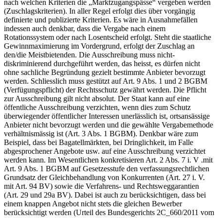
nach welchen Kriterien die „Marktzugangspässe“ vergeben werden
(Zuschlagskriterien). In aller Regel erfolgt dies über vorgängig
definierte und publizierte Kriterien. Es wäre in Ausnahmefällen
indessen auch denkbar, dass die Vergabe nach einem
Rotationssystem oder nach Losentscheid erfolgt. Steht die staatliche
Gewinnmaximierung im Vordergrund, erfolgt der Zuschlag an
den/die Meistbietenden. Die Ausschreibung muss nicht-
diskriminierend durchgeführt werden, das heisst, es dürfen nicht
ohne sachliche Begründung gezielt bestimmte Anbieter bevorzugt
werden. Schliesslich muss gestützt auf Art. 9 Abs. 1 und 2 BGBM
(Verfügungspflicht) der Rechtsschutz gewährt werden. Die Pflicht
zur Ausschreibung gilt nicht absolut. Der Staat kann auf eine
öffentliche Ausschreibung verzichten, wenn dies zum Schutz
überwiegender öffentlicher Interessen unerlässlich ist, ortsansässige
Anbieter nicht bevorzugt werden und die gewählte Vergabemethode
verhältnismässig ist (Art. 3 Abs. 1 BGBM). Denkbar wäre zum
Beispiel, dass bei Bagatellmärkten, bei Dringlichkeit, im Falle
abgesprochener Angebote usw. auf eine Ausschreibung verzichtet
werden kann. Im Wesentlichen konkretisieren Art. 2 Abs. 7 i. V .mit
Art. 9 Abs. 1 BGBM auf Gesetzesstufe den verfassungsrechtlichen
Grundsatz der Gleichbehandlung von Konkurrenten (Art. 27 i. V.
mit Art. 94 BV) sowie die Verfahrens- und Rechtsweggarantien
(Art. 29 und 29a BV). Dabei ist auch zu berücksichtigen, dass bei
einem knappen Angebot nicht stets die gleichen Bewerber
berücksichtigt werden (Urteil des Bundesgerichts 2C_660/2011 vom