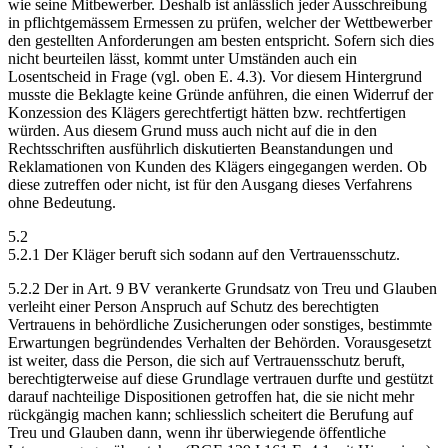
wie seine Mitbewerber. Deshalb ist anlässlich jeder Ausschreibung
in pflichtgemässem Ermessen zu prüfen, welcher der Wettbewerber
den gestellten Anforderungen am besten entspricht. Sofern sich dies
nicht beurteilen lässt, kommt unter Umständen auch ein
Losentscheid in Frage (vgl. oben E. 4.3). Vor diesem Hintergrund
musste die Beklagte keine Gründe anführen, die einen Widerruf der
Konzession des Klägers gerechtfertigt hätten bzw. rechtfertigen
würden. Aus diesem Grund muss auch nicht auf die in den
Rechtsschriften ausführlich diskutierten Beanstandungen und
Reklamationen von Kunden des Klägers eingegangen werden. Ob
diese zutreffen oder nicht, ist für den Ausgang dieses Verfahrens
ohne Bedeutung.
5.2
5.2.1 Der Kläger beruft sich sodann auf den Vertrauensschutz.
5.2.2 Der in Art. 9 BV verankerte Grundsatz von Treu und Glauben
verleiht einer Person Anspruch auf Schutz des berechtigten
Vertrauens in behördliche Zusicherungen oder sonstiges, bestimmte
Erwartungen begründendes Verhalten der Behörden. Vorausgesetzt
ist weiter, dass die Person, die sich auf Vertrauensschutz beruft,
berechtigterweise auf diese Grundlage vertrauen durfte und gestützt
darauf nachteilige Dispositionen getroffen hat, die sie nicht mehr
rückgängig machen kann; schliesslich scheitert die Berufung auf
Treu und Glauben dann, wenn ihr überwiegende öffentliche