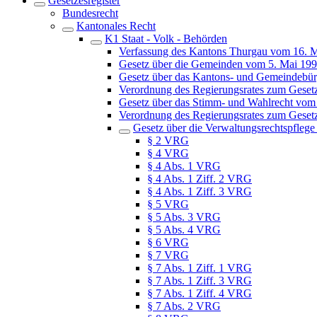
Gesetzesregister
Bundesrecht
Kantonales Recht
K1 Staat - Volk - Behörden
Verfassung des Kantons Thurgau vom 16. 
Gesetz über die Gemeinden vom 5. Mai 19
Gesetz über das Kantons- und Gemeindebür
Verordnung des Regierungsrates zum Geset
Gesetz über das Stimm- und Wahlrecht vom
Verordnung des Regierungsrates zum Geset
Gesetz über die Verwaltungsrechtspfleg
§ 2 VRG
§ 4 VRG
§ 4 Abs. 1 VRG
§ 4 Abs. 1 Ziff. 2 VRG
§ 4 Abs. 1 Ziff. 3 VRG
§ 5 VRG
§ 5 Abs. 3 VRG
§ 5 Abs. 4 VRG
§ 6 VRG
§ 7 VRG
§ 7 Abs. 1 Ziff. 1 VRG
§ 7 Abs. 1 Ziff. 3 VRG
§ 7 Abs. 1 Ziff. 4 VRG
§ 7 Abs. 2 VRG