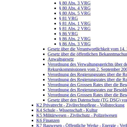
§ 80 Abs. 3 VRG
§ 80 Abs. 4 VRG
§ 80 Abs. 5 VRG
§ 81 VRG
§ 81 Abs. 1 VRG
§ 81 Abs. 2 VRG
§ 86 VRG
§ 86 Abs. 2 VRG
§ 86 Abs. 3 VRG
Gesetz über die Verantwortlichkeit vom 14.
Gesetz über die öffentlichen Bekanntmach
Anwaltsgesetz
Verordnung des Verwaltungsgerichts über de
Rekurskommissionen vom 2. September 20
Verordnung des Regierungsrates über die R
Verordnung des Regierungsrates über die R
Verordnung des Grossen Rates über die Be
Verordnung des Regierungsrates zur Besol
Verordnung des Grossen Rates über die Be
Gesetz über den Datenschutz (TG DSG) vo
K2 Privatrecht - Zivilrechtspflege - Vollstreckung
K4 Schule - Wissenschaft - Kultur
K5 Militärwesen - Zivilschutz - Polizeiwesen
K6 Finanzen
K7 Bauwesen - Öffentliche Werke - Energie - Ver