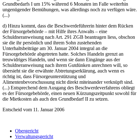
Grundbedarfs I um 15% während 6 Monaten im Falle weiterhin
ungenügender Bemühungen, was allerdings noch zu verfügen wäre.
(...)
d) Hinzu kommt, dass die Beschwerdeführerin hinter dem Rücken
der Fürsorgebehörde – mit Hilfe ihres Anwalts – eine
Schuldneranweisung nach Art. 291 ZGB beantragen liess, obschon
sie die ihr persönlich und ihrem Sohn zustehenden
Unterhaltsbeiträge am 30. Januar 2004 integral an die
Fürsorgebehörde abgetreten hatte. Solches Handeln grenzt an
treuwidriges Handeln, und wenn sie dann Eingänge aus der
Schuldneranweisung nach ihrem Gutdünken anrechnen will, so
übersieht sie die erwähnte Abtretungserklärung, auch wenn es
richtig ist, dass Fürsorgeunterstützung und
Alimentenbevorschussung nicht direkt miteinander verknüpft sind.
(...) Entsprechend dem Ausgang des Beschwerdeverfahrens obliegt
es der Fürsorgebehörde, einen neuen Kürzungszeitpunkt sowohl für
die Mietkosten als auch den Grundbedarf II zu setzen.
Entscheid vom 11. Januar 2006
Obergericht
Verwaltungsgericht