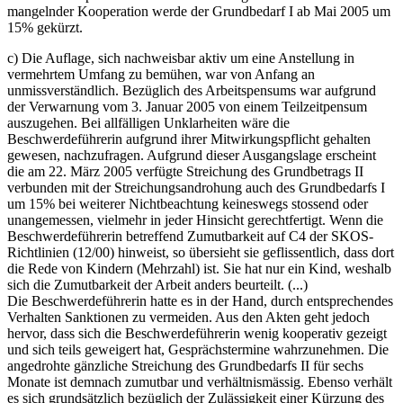
mangelnder Kooperation werde der Grundbedarf I ab Mai 2005 um
15% gekürzt.
c) Die Auflage, sich nachweisbar aktiv um eine Anstellung in
vermehrtem Umfang zu bemühen, war von Anfang an
unmissverständlich. Bezüglich des Arbeitspensums war aufgrund
der Verwarnung vom 3. Januar 2005 von einem Teilzeitpensum
auszugehen. Bei allfälligen Unklarheiten wäre die
Beschwerdeführerin aufgrund ihrer Mitwirkungspflicht gehalten
gewesen, nachzufragen. Aufgrund dieser Ausgangslage erscheint
die am 22. März 2005 verfügte Streichung des Grundbetrags II
verbunden mit der Streichungsandrohung auch des Grundbedarfs I
um 15% bei weiterer Nichtbeachtung keineswegs stossend oder
unangemessen, vielmehr in jeder Hinsicht gerechtfertigt. Wenn die
Beschwerdeführerin betreffend Zumutbarkeit auf C4 der SKOS-
Richtlinien (12/00) hinweist, so übersieht sie geflissentlich, dass dort
die Rede von Kindern (Mehrzahl) ist. Sie hat nur ein Kind, weshalb
sich die Zumutbarkeit der Arbeit anders beurteilt. (...)
Die Beschwerdeführerin hatte es in der Hand, durch entsprechendes
Verhalten Sanktionen zu vermeiden. Aus den Akten geht jedoch
hervor, dass sich die Beschwerdeführerin wenig kooperativ gezeigt
und sich teils geweigert hat, Gesprächstermine wahrzunehmen. Die
angedrohte gänzliche Streichung des Grundbedarfs II für sechs
Monate ist demnach zumutbar und verhältnismässig. Ebenso verhält
es sich grundsätzlich bezüglich der Zulässigkeit einer Kürzung des