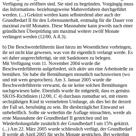
Verfügung zu eröffnen sind. Sie sind zu begründen. Vorgängig muss
das Informations- beziehungsweise Mahnverfahren durchgeführt
werden. (...) Gekürzt werden kann selbstredend aber auch der
Grundbedarf II für den Lebensunterhalt, erstmalig für die Dauer von
maximal zwölf Monaten. Diese Massnahme kann jeweils nach einer
gründlichen Überprüfung um maximal weitere zwölf Monate
verlängert werden (12/00, A.8.3).
b) Die Beschwerdeführerin lässt hiezu im Wesentlichen vorbringen,
ihr sei nicht klar gewesen, was von ihr eigentlich verlangt werde. Es
sei daher ungerechtfertigt, sie mit Sanktionen zu belegen.
Mit Verfügung vom 11. November 2004 wurde die
Beschwerdeführerin aufgefordert, sich aktiv um eine Arbeitsstelle zu
bemühen. Sie habe die Bemühungen monatlich nachzuweisen (wo
und mit wem gesprochen). Am 3. Januar 2005 wurde die
Beschwerdeführerin verwarnt, da sie keine solchen Bemühungen
nachgewiesen habe. Ebenfalls wurde ihr mitgeteilt, dass es gemäss
SKOS-Richtlinien (12/00, C 4) durchaus zumutbar sei, mit einem
sechsjährigen Kind in vermehrtem Umfange, als dies bei ihr derzeit
der Fall sei, berufstätig zu sein. Ihr diesbezüglicher Einwand sei
unbehelflich. Sollte sie weiterhin die Auflage missachten, werde als
erste Massnahme der Grundbedarf II gestrichen und im
Wiederholungsfalle zusätzlich der Grundbedarf I um 15% gekürzt.
(...) Am 22. März 2005 wurde schliesslich verfügt, der Grundbedarf
II werde ab April 2005 für sechs Monate gestrichen. Bei weiterhin