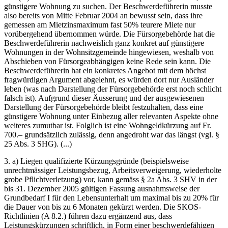
günstigere Wohnung zu suchen. Der Beschwerdeführerin musste
also bereits von Mitte Februar 2004 an bewusst sein, dass ihre
gemessen am Mietzinsmaximum fast 50% teurere Miete nur
vorübergehend übernommen würde. Die Fürsorgebehörde hat die
Beschwerdeführerin nachweislich ganz konkret auf günstigere
Wohnungen in der Wohnsitzgemeinde hingewiesen, weshalb von
Abschieben von Fürsorgeabhängigen keine Rede sein kann. Die
Beschwerdeführerin hat ein konkretes Angebot mit dem höchst
fragwürdigen Argument abgelehnt, es würden dort nur Ausländer
leben (was nach Darstellung der Fürsorgebehörde erst noch schlicht
falsch ist). Aufgrund dieser Äusserung und der ausgewiesenen
Darstellung der Fürsorgebehörde bleibt festzuhalten, dass eine
günstigere Wohnung unter Einbezug aller relevanten Aspekte ohne
weiteres zumutbar ist. Folglich ist eine Wohngeldkürzung auf Fr.
700.– grundsätzlich zulässig, denn angedroht war das längst (vgl. §
25 Abs. 3 SHG). (...)
3. a) Liegen qualifizierte Kürzungsgründe (beispielsweise
unrechtmässiger Leistungsbezug, Arbeitsverweigerung, wiederholte
grobe Pflichtverletzung) vor, kann gemäss § 2a Abs. 3 SHV in der
bis 31. Dezember 2005 gültigen Fassung ausnahmsweise der
Grundbedarf I für den Lebensunterhalt um maximal bis zu 20% für
die Dauer von bis zu 6 Monaten gekürzt werden. Die SKOS-
Richtlinien (A 8.2.) führen dazu ergänzend aus, dass
Leistungskürzungen schriftlich, in Form einer beschwerdefähigen