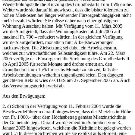
Wiederholungsfalle die Kürzung des Grundbedarfs I um 15% drohe.
Weiter wurde sie darauf hingewiesen, dass die bisher tolerierten zu
hohen Mietkosten bei länger währender Fürsorgeabhängigkeit nicht
mehr bezahlt würden. Sie müsse daher nach einer günstigeren
Wohnung Ausschau halten. Mit Verfügung vom 11. März 2005
wurde S mitgeteilt, dass die Wohnungskosten ab Juli 2005 auf
maximal Fr. 700.– reduziert würden. In der gleichen Verfügung
wurde S aufgefordert, monatlich fünf Arbeitsbewerbungen
nachzuweisen. Die Zielsetzung sei dabei ein Arbeitspensum,
welches zur wirtschaftlichen Selbständigkeit führe. Am 22. März
2005 verfügte das Fürsorgeamt die Streichung des Grundbedarfs II
ab April 2005 für sechs Monate und drohte erneut an, den
Grundbedarf I um 15% für sechs Monate zu kürzen, falls die
Arbeitsbemühungen weiterhin ungenügend seien. Den dagegen
gerichteten Rekurs wies das DFS am 27. September 2005 ab. Auch
das Verwaltungsgericht weist ab.
Aus den Erwägungen:
2. c) Schon in der Verfügung vom 11. Februar 2004 wurde die
Beschwerdeführerin darauf hingewiesen, dass der Mietzins in Höhe
von Fr. 1'000.– über dem Höchstbetrag gemäss Mietzinsrichtlinie
der Gemeinde liegt. Darauf wurde erneut im Schreiben vom 3.
Januar 2005 hingewiesen, welchem die Richtlinie beigelegt worden
war (...) In diesem Schreiben wurde sie explizit aufgefordert, eine