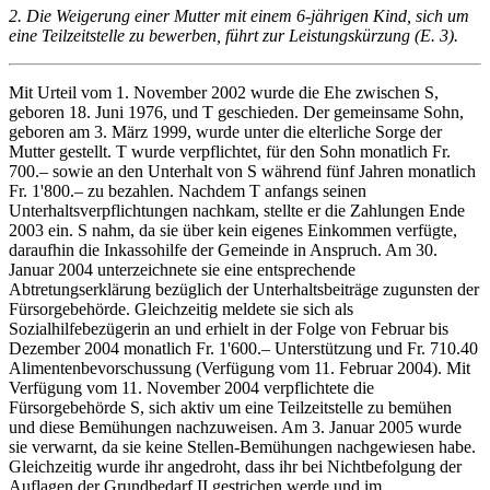
2. Die Weigerung einer Mutter mit einem 6-jährigen Kind, sich um
eine Teilzeitstelle zu bewerben, führt zur Leistungskürzung (E. 3).
Mit Urteil vom 1. November 2002 wurde die Ehe zwischen S,
geboren 18. Juni 1976, und T geschieden. Der gemeinsame Sohn,
geboren am 3. März 1999, wurde unter die elterliche Sorge der
Mutter gestellt. T wurde verpflichtet, für den Sohn monatlich Fr.
700.– sowie an den Unterhalt von S während fünf Jahren monatlich
Fr. 1'800.– zu bezahlen. Nachdem T anfangs seinen
Unterhaltsverpflichtungen nachkam, stellte er die Zahlungen Ende
2003 ein. S nahm, da sie über kein eigenes Einkommen verfügte,
daraufhin die Inkassohilfe der Gemeinde in Anspruch. Am 30.
Januar 2004 unterzeichnete sie eine entsprechende
Abtretungserklärung bezüglich der Unterhaltsbeiträge zugunsten der
Fürsorgebehörde. Gleichzeitig meldete sie sich als
Sozialhilfebezügerin an und erhielt in der Folge von Februar bis
Dezember 2004 monatlich Fr. 1'600.– Unterstützung und Fr. 710.40
Alimentenbevorschussung (Verfügung vom 11. Februar 2004). Mit
Verfügung vom 11. November 2004 verpflichtete die
Fürsorgebehörde S, sich aktiv um eine Teilzeitstelle zu bemühen
und diese Bemühungen nachzuweisen. Am 3. Januar 2005 wurde
sie verwarnt, da sie keine Stellen-Bemühungen nachgewiesen habe.
Gleichzeitig wurde ihr angedroht, dass ihr bei Nichtbefolgung der
Auflagen der Grundbedarf II gestrichen werde und im