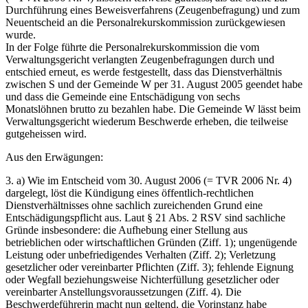
Durchführung eines Beweisverfahrens (Zeugenbefragung) und zum
Neuentscheid an die Personalrekurskommission zurückgewiesen
wurde.
In der Folge führte die Personalrekurskommission die vom
Verwaltungsgericht verlangten Zeugenbefragungen durch und
entschied erneut, es werde festge­stellt, dass das Dienstverhältnis
zwischen S und der Gemeinde W per 31. Au­gust 2005 geendet habe
und dass die Gemeinde eine Entschädigung von sechs
Monatslöhnen brutto zu bezahlen habe. Die Gemeinde W lässt beim
Verwal­tungsgericht wiederum Beschwerde erheben, die teilweise
gutgeheissen wird.
Aus den Erwägungen:
3. a) Wie im Entscheid vom 30. August 2006 (= TVR 2006 Nr. 4)
dargelegt, löst die Kündigung eines öffentlich-rechtlichen
Dienstverhältnisses ohne sachlich zureichenden Grund eine
Entschädigungspflicht aus. Laut § 21 Abs. 2 RSV sind sachliche
Gründe insbesondere: die Aufhebung einer Stellung aus
betrieblichen oder wirtschaftlichen Gründen (Ziff. 1); ungenügende
Leistung oder unbefriedigendes Verhalten (Ziff. 2); Verletzung
gesetzlicher oder vereinbarter Pflichten (Ziff. 3); fehlende Eignung
oder Wegfall beziehungsweise Nichterfüllung gesetzlicher oder
vereinbarter Anstellungsvoraussetzungen (Ziff. 4). Die
Beschwerdeführerin macht nun geltend, die Vorinstanz habe