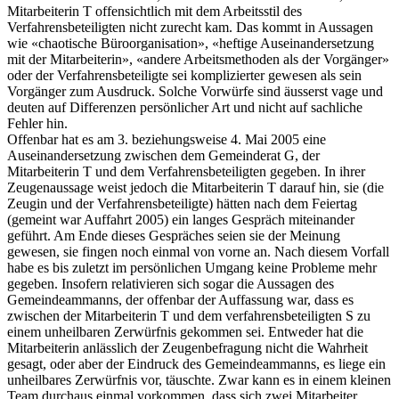
Mitarbeiterin T offensichtlich mit dem Arbeitsstil des
Verfahrensbeteiligten nicht zurecht kam. Das kommt in Aussagen
wie «chaotische Büroorganisation», «heftige Auseinandersetzung
mit der Mitarbeiterin», «andere Arbeitsmethoden als der Vorgänger»
oder der Verfahrensbeteiligte sei komplizierter gewesen als sein
Vorgänger zum Ausdruck. Solche Vorwürfe sind äusserst vage und
deuten auf Differenzen persönlicher Art und nicht auf sachliche
Fehler hin.
Offenbar hat es am 3. beziehungsweise 4. Mai 2005 eine
Auseinandersetzung zwischen dem Gemeinderat G, der
Mitarbeiterin T und dem Verfahrensbeteiligten gegeben. In ihrer
Zeugenaussage weist jedoch die Mitarbeiterin T darauf hin, sie (die
Zeugin und der Verfahrensbeteiligte) hätten nach dem Feiertag
(gemeint war Auffahrt 2005) ein langes Gespräch miteinander
geführt. Am Ende dieses Gespräches seien sie der Meinung
gewesen, sie fingen noch einmal von vorne an. Nach diesem Vorfall
habe es bis zuletzt im persönlichen Umgang keine Probleme mehr
gegeben. Insofern relativieren sich sogar die Aussagen des
Gemeindeammanns, der offenbar der Auffassung war, dass es
zwischen der Mitarbeiterin T und dem verfahrensbeteiligten S zu
einem unheilbaren Zerwürfnis gekommen sei. Entweder hat die
Mitarbeiterin anlässlich der Zeugenbefragung nicht die Wahrheit
gesagt, oder aber der Eindruck des Gemeindeammanns, es liege ein
unheilbares Zerwürfnis vor, täuschte. Zwar kann es in einem kleinen
Team durchaus einmal vorkommen, dass sich zwei Mitarbeiter