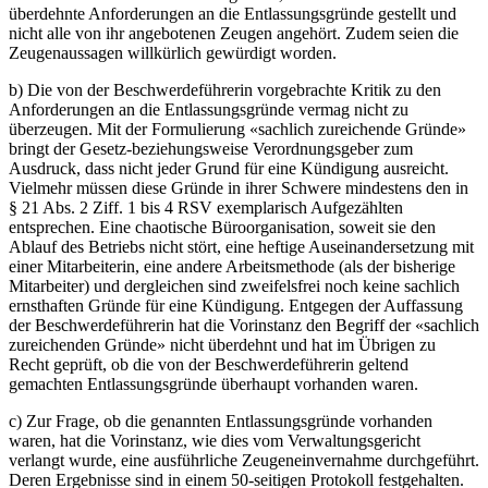
überdehnte Anforderungen an die Entlassungsgründe gestellt und
nicht alle von ihr angebotenen Zeugen angehört. Zudem seien die
Zeugenaussagen willkürlich gewürdigt worden.
b) Die von der Beschwerdeführerin vorgebrachte Kritik zu den
Anforderungen an die Entlassungsgründe vermag nicht zu
überzeugen. Mit der Formulierung «sachlich zureichende Gründe»
bringt der Gesetz-beziehungsweise Verordnungsgeber zum
Ausdruck, dass nicht jeder Grund für eine Kündigung ausreicht.
Vielmehr müssen diese Gründe in ihrer Schwere mindestens den in
§ 21 Abs. 2 Ziff. 1 bis 4 RSV exemplarisch Aufgezählten
entsprechen. Eine chaotische Büroorganisation, soweit sie den
Ablauf des Betriebs nicht stört, eine heftige Auseinandersetzung mit
einer Mitarbeiterin, eine andere Arbeitsmethode (als der bisherige
Mitarbeiter) und dergleichen sind zweifelsfrei noch keine sachlich
ernsthaften Gründe für eine Kündigung. Entgegen der Auffassung
der Beschwerdeführerin hat die Vorinstanz den Begriff der «sachlich
zureichenden Gründe» nicht überdehnt und hat im Übrigen zu
Recht geprüft, ob die von der Beschwerdeführerin geltend
gemachten Entlassungsgründe überhaupt vorhanden waren.
c) Zur Frage, ob die genannten Entlassungsgründe vorhanden
waren, hat die Vorinstanz, wie dies vom Verwaltungsgericht
verlangt wurde, eine ausführliche Zeugeneinvernahme durchgeführt.
Deren Ergebnisse sind in einem 50-seitigen Protokoll festgehalten.