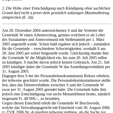
2. Die Höhe einer Entschädigung nach Kündigung ohne sachlichen
Grund darf nicht a priori dem gesetzlich zulässigen Maximalbetrag
entsprechen (E. 3d).
Am 20. Dezember 2004 unterzeichneten S und die Vertreter der
Gemeinde W einen Arbeitsvertrag, gemäss welchem er als Leiter
des Sozialamtes und Amtsvormund mit Stellenantritt per 1. März
2005 angestellt wurde. Schon bald ergaben sich jedoch – zumindest
für die Gemeinde – verschiedene Schwierigkeiten, weshalb S am
28. Juni 2005 per sofort freigestellt wurde. Gleichzeitig räumte ihm
die Gemeinde W die Möglichkeit ein, bis zum 20. Juli 2005 selbst
zu kündigen. S machte davon jedoch keinen Gebrauch. Am 21. Juli
2005 kündigte daher die Gemeinde W das Anstellungsverhältnis per
31. August 2005.
Dagegen liess S bei der Personalrekurskommission Rekurs erheben,
der teilweise geschützt wurde. Die Personalrekurskommission stellte
fest, dass das Dienstverhältnis zwischen S und der Gemeinde W
zwar per 31. August 2005 geendet habe. Die Gemeinde habe ihm
jedoch eine Entschädigung von sechs Monatslöhnen brutto, nämlich
insgesamt Fr. 48’000.–, zu bezahlen.
Gegen diesen Entscheid erhob die Gemeinde W Beschwerde,
welche das Verwaltungsgericht mit Entscheid vom 30. August 2006
(= TVR 2006 Nr. 4) insofern teilweise guthiess, als die Sache zur