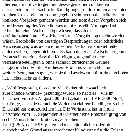
überhaupt nicht vertragen und deswegen einer von beiden
ausscheiden muss. Sachliche Kündigungsgründe können aber unter
solchen Umständen nur dann gegeben sein, wenn den Mitarbeitern
konkrete Vorgaben gemacht wurden und trotz dieser Vorgaben sich
eine Besserung des Verhältnisses nicht einstellt. Vorliegend ist
jedoch in keiner Weise nachgewiesen, dass dem
verfahrensbeteiligten S solche konkrete Vorgaben gemacht worden
wären. Protokolle von derartigen Besprechungen oder schriftliche
Anweisungen, was genau er in seinem Verhalten konkret hätte
ändern sollen, liegen nicht vor. Es kann daher als Zwischenergebnis
festgestellt werden, dass die Kündigung gegenüber dem
verfahrensbeteiligten S ohne sachlich zureichende Gründe
ausgesprochen wurde. An diesem Ergebnis vermöchten auch
weitere Zeugenaussagen, wie sie die Beschwerdeführerin angeboten
hat, nichts mehr zu ändern.
d) Wird festgestellt, dass dem Mitarbeiter ohne «sachlich
zureichende Gründe» gekündigt wurde, so hat dies – wie im
Entscheid vom 30. August 2005 festgehalten (= TVR 2006 Nr. 4) –
zur Folge, dass die Gemeinde W dem verfahrensbeteiligten S eine
Entschädigung auszurichten hat. Die Vorinstanz hat in ihrem
Entscheid vom 17. September 2007 erneut eine Entschädigung von
sechs Monatslöhnen brutto zugesprochen.
Laut § 26 Abs. 1 RSV gelten bei missbräuchlicher oder ohne
ausreichenden Grund ausgesprochener Kündigung für die Folgen