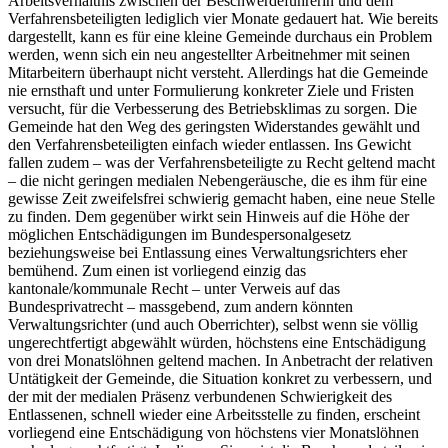
Arbeitsverhältnis zwischen der Beschwerdeführerin und dem
Verfahrensbeteiligten lediglich vier Monate gedauert hat. Wie bereits
dargestellt, kann es für eine kleine Gemeinde durchaus ein Problem
werden, wenn sich ein neu angestellter Arbeitnehmer mit seinen
Mitarbeitern überhaupt nicht versteht. Allerdings hat die Gemeinde
nie ernsthaft und unter Formulierung konkreter Ziele und Fristen
versucht, für die Verbesserung des Betriebsklimas zu sorgen. Die
Gemeinde hat den Weg des geringsten Widerstandes gewählt und
den Verfahrensbeteiligten einfach wieder entlassen. Ins Gewicht
fallen zudem – was der Verfahrensbeteiligte zu Recht geltend macht
– die nicht geringen medialen Nebengeräusche, die es ihm für eine
gewisse Zeit zweifelsfrei schwierig gemacht haben, eine neue Stelle
zu finden. Dem gegenüber wirkt sein Hinweis auf die Höhe der
möglichen Entschädigungen im Bundespersonalgesetz
beziehungsweise bei Entlassung eines Verwaltungsrichters eher
bemühend. Zum einen ist vorliegend einzig das
kantonale/kommunale Recht – unter Verweis auf das
Bundesprivatrecht – massgebend, zum andern könnten
Verwaltungsrichter (und auch Oberrichter), selbst wenn sie völlig
ungerechtfertigt abgewählt würden, höchstens eine Entschädigung
von drei Monatslöhnen geltend machen. In Anbetracht der relativen
Untätigkeit der Gemeinde, die Situation konkret zu verbessern, und
der mit der medialen Präsenz verbundenen Schwierigkeit des
Entlassenen, schnell wieder eine Arbeitsstelle zu finden, erscheint
vorliegend eine Entschädigung von höchstens vier Monatslöhnen