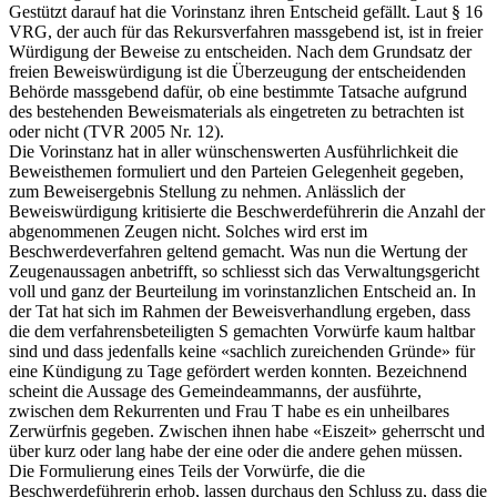
Gestützt darauf hat die Vorinstanz ihren Entscheid gefällt. Laut § 16
VRG, der auch für das Rekursverfahren massgebend ist, ist in freier
Würdigung der Beweise zu entscheiden. Nach dem Grundsatz der
freien Beweiswürdigung ist die Überzeugung der entscheidenden
Behörde massgebend dafür, ob eine bestimmte Tatsache aufgrund
des bestehenden Beweismaterials als eingetreten zu betrachten ist
oder nicht (TVR 2005 Nr. 12).
Die Vorinstanz hat in aller wünschenswerten Ausführlichkeit die
Beweisthemen formuliert und den Parteien Gelegenheit gegeben,
zum Beweisergebnis Stellung zu nehmen. Anlässlich der
Beweiswürdigung kritisierte die Beschwerdeführerin die Anzahl der
abgenommenen Zeugen nicht. Solches wird erst im
Beschwerdeverfahren geltend gemacht. Was nun die Wertung der
Zeugenaussagen anbetrifft, so schliesst sich das Verwaltungsgericht
voll und ganz der Beurteilung im vorinstanzlichen Entscheid an. In
der Tat hat sich im Rahmen der Beweisverhandlung ergeben, dass
die dem verfahrensbeteiligten S gemachten Vorwürfe kaum haltbar
sind und dass jedenfalls keine «sachlich zureichenden Gründe» für
eine Kündigung zu Tage gefördert werden konnten. Bezeichnend
scheint die Aussage des Gemeindeammanns, der ausführte,
zwischen dem Rekurrenten und Frau T habe es ein unheilbares
Zerwürfnis gegeben. Zwischen ihnen habe «Eiszeit» geherrscht und
über kurz oder lang habe der eine oder die andere gehen müssen.
Die Formulierung eines Teils der Vorwürfe, die die
Beschwerdeführerin erhob, lassen durchaus den Schluss zu, dass die