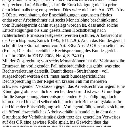
zusprechen darf. Allerdings darf die Entschädigung nicht a priori
dem Maximalbetrag entsprechen. Dies wäre nicht mit Art. 337c Abs.
3 OR zu vereinbaren, der Entschädigungen zugunsten fristlos
entlassener Arbeitnehmer auf sechs Monatslöhne beschränkt und
vom Bundesgericht dahin ausgelegt worden ist, dass auch solche
Entschädigungen bis zum gesetzlichen Höchstbetrag nach
richterlichem Ermessen festgesetzt werden (Schürer, Arbeitsrecht in
der Gerichtspraxis, Zürich 1995, I/11.2,26). Auch das Bundesgericht
schöpft den «Strafrahmen» von Art. 336a Abs. 2 OR sehr selten aus
(Koller, Die arbeitsrechtliche Rechtsprechung des Bundesgerichts
im Jahr 2006, in ZBJV 2008, Nr. 4, S. 340 f.).
Mit der Zusprechung von sechs Monatslöhnen hat die Vorinstanz ihr
Ermessen im vorliegenden Fall missbräuchlich ausgeübt, was eine
Rechtsverletzung darstellt. Damit dieser «Strafrahmen» voll
ausgeschöpft werden darf, muss nach bundesgerichtlicher
Rechtsprechung in der Regel ein krasser Fall mit mehreren
schwerwiegenden Verstössen gegen das Arbeitsrecht vorliegen. Eine
Kündigung ohne sachlich zureichenden Grund ist zwar Grundlage
für die Zusprechung einer entsprechenden Entschädigung, doch
kann dieser Umstand selber nicht auch noch Bemessungsfaktor für
die Höhe der Entschädigung sein. Vorliegend fällt, zumal es sich um
ein öffentlich-rechtliches Arbeitsverhältnis handelte, in dem der
Grundsatz der Verhältnismässigkeit trotz des generellen Verweises
auf das OR eine gewisse Rolle spielt, ins Gewicht, dass das