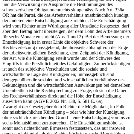
und die Verwirkung der Ansprüche die Bestimmungen des
schweizerischen Obligationenrechts sinngemäss. Nach Art. 336a
OR hat die Partei, die das Arbeitsverhältnis missbräuchlich kündigt,
der anderen eine Entschädigung auszurichten. Die Entschädigung
wird vom Richter unter Würdigung aller Umstände festgesetzt, darf
aber den Betrag nicht übersteigen, der dem Lohn des Arbeitnehmers
für sechs Monate entspricht (Abs. 1 und 2). Bei der Bemessung der
Entschädigung ist in erster Linie die objektive Schwere der
Rechtsverletzung massgebend, die ihrerseits abhängt von der Enge
der arbeitsvertraglichen Beziehung, dem Zeitpunkt der Kündigung,
der Art, wie die Kündigung erteilt wurde und der Schwere des
Eingriffs in die Persönlichkeit des Gekündigten. Zu berücksichtigen
ist auch das subjektive Verschulden und die soziale und
wirtschaftliche Lage des Kündigenden; unmassgeblich sind
demgegenüber die sozialen und wirtschaftlichen Verhältnisse des
Gekündigten und die wirtschaftlichen Auswirkungen bei demselben.
Uneinheitlich ist die Rechtsprechung zur Frage, ob sich die Dauer
des Rechtsverhältnisses direkt auf die Höhe der Entschädigung
auswirken kann (AGVE 2002 Nr. 138, S. 581 E. 6a).
Zwar gibt der Gesetzgeber dem Richter die Möglichkeit, im Falle
der missbräuchlichen Kündigung – oder wie hier der Kündigung
ohne sachlich zureichenden Grund – eine Entschädigung von bis zu
sechs Monatslöhnen zuzusprechen. Die Entschädigungshöhe ist
somit nach richterlichem Ermessen festzusetzen, das nur insoweit
eingeschränkt wird, als der Richter höchstens sechs Monatslöhne