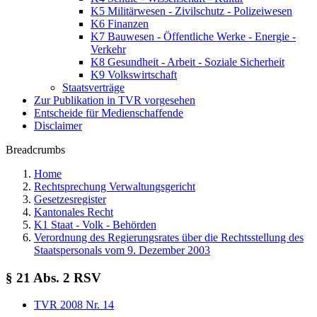
K5 Militärwesen - Zivilschutz - Polizeiwesen
K6 Finanzen
K7 Bauwesen - Öffentliche Werke - Energie -
Verkehr
K8 Gesundheit - Arbeit - Soziale Sicherheit
K9 Volkswirtschaft
Staatsverträge
Zur Publikation in TVR vorgesehen
Entscheide für Medienschaffende
Disclaimer
Breadcrumbs
Home
Rechtsprechung Verwaltungsgericht
Gesetzesregister
Kantonales Recht
K1 Staat - Volk - Behörden
Verordnung des Regierungsrates über die Rechtsstellung des
Staatspersonals vom 9. Dezember 2003
§ 21 Abs. 2 RSV
TVR 2008 Nr. 14