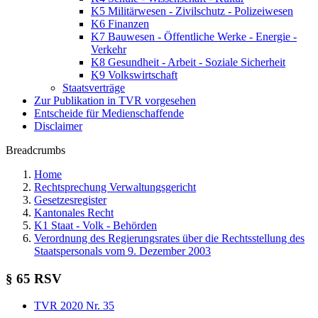
K5 Militärwesen - Zivilschutz - Polizeiwesen
K6 Finanzen
K7 Bauwesen - Öffentliche Werke - Energie -
Verkehr
K8 Gesundheit - Arbeit - Soziale Sicherheit
K9 Volkswirtschaft
Staatsverträge
Zur Publikation in TVR vorgesehen
Entscheide für Medienschaffende
Disclaimer
Breadcrumbs
Home
Rechtsprechung Verwaltungsgericht
Gesetzesregister
Kantonales Recht
K1 Staat - Volk - Behörden
Verordnung des Regierungsrates über die Rechtsstellung des
Staatspersonals vom 9. Dezember 2003
§ 65 RSV
TVR 2020 Nr. 35