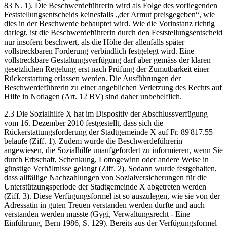
83 N. 1). Die Beschwerdeführerin wird als Folge des vorliegenden
Feststellungsentscheids keinesfalls „der Armut preisgegeben“, wie
dies in der Beschwerde behauptet wird. Wie die Vorinstanz richtig
darlegt, ist die Beschwerdeführerin durch den Feststellungsentscheid
nur insofern beschwert, als die Höhe der allenfalls später
vollstreckbaren Forderung verbindlich festgelegt wird. Eine
vollstreckbare Gestaltungsverfügung darf aber gemäss der klaren
gesetzlichen Regelung erst nach Prüfung der Zumutbarkeit einer
Rückerstattung erlassen werden. Die Ausführungen der
Beschwerdeführerin zu einer angeblichen Verletzung des Rechts auf
Hilfe in Notlagen (Art. 12 BV) sind daher unbehelflich.
2.3 Die Sozialhilfe X hat im Dispositiv der Abschlussverfügung
vom 16. Dezember 2010 festgestellt, dass sich die
Rückerstattungsforderung der Stadtgemeinde X auf Fr. 89'817.55
belaufe (Ziff. 1). Zudem wurde die Beschwerdeführerin
angewiesen, die Sozialhilfe unaufgefordert zu informieren, wenn Sie
durch Erbschaft, Schenkung, Lottogewinn oder andere Weise in
günstige Verhältnisse gelangt (Ziff. 2). Sodann wurde festgehalten,
dass allfällige Nachzahlungen von Sozialversicherungen für die
Unterstützungsperiode der Stadtgemeinde X abgetreten werden
(Ziff. 3). Diese Verfügungsformel ist so auszulegen, wie sie von der
Adressatin in guten Treuen verstanden werden durfte und auch
verstanden werden musste (Gygi, Verwaltungsrecht - Eine
Einführung, Bern 1986, S. 129). Bereits aus der Verfügungsformel