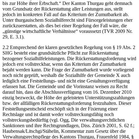
bis zur Höhe ihrer Erbschaft.“ Der Kanton Thurgau geht demnach
vom Grundsatz der Rückerstattung aller Leistungen aus, stellt
jedoch im konkreten Fall auf das Kriterium der Zumutbarkeit ab.
Unter thurgauischem Sozialhilferecht sind Fürsorgeleistungen eher
zurückzuerstatten, als dies bei einer Regelung der Fall wäre, die
„günstige wirtschaftliche Verhältnisse“ voraussetzt (TVR 2009 Nr.
29, E. 3.1).
2.2 Entsprechend der klaren gesetzlichen Regelung von § 19 Abs. 2
SHG besteht eine grundsätzliche Pflicht zur Rückerstattung
bezogener Sozialhilfeleistungen. Die Rückerstattungsforderung wird
jedoch erst vollstreckbar, wenn das Kriterium der Zumutbarkeit
bejaht werden kann. Die Frage der Zumutbarkeit wurde vorliegend
noch nicht geprüft, weshalb die Sozialhilfe der Gemeinde X auch
lediglich eine Feststellungs- und nicht eine Gestaltungsverfügung
erlassen hat. Die Gemeinde und die Vorinstanz weisen zu Recht
darauf hin, dass die Abschlussverfügung vom 16. Dezember 2010
einzig bezweckt, die Höhe der geleisteten Unterstützungszahlungen
bzw. der allfälligen Rückerstattungsforderung festzuhalten. Dieser
Feststellungsentscheid erschöpft sich in der Fixierung einer
Rechtslage und ist damit weder vollstreckungsfähig noch
vollstreckungsbedürftig (vgl. Ogg, Die verwaltungsrechtlichen
Sanktionen und ihre Rechtsgrundlagen, Diss. Zürich 2001, S. 62 f.;
Haubensak/Litschgi/Stähelin, Kommentar zum Gesetz über die
Verwaltungsrechtspflege des Kantons Thurgau, Frauenfeld 1984, §