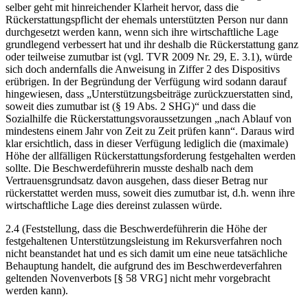
selber geht mit hinreichender Klarheit hervor, dass die
Rückerstattungspflicht der ehemals unterstützten Person nur dann
durchgesetzt werden kann, wenn sich ihre wirtschaftliche Lage
grundlegend verbessert hat und ihr deshalb die Rückerstattung ganz
oder teilweise zumutbar ist (vgl. TVR 2009 Nr. 29, E. 3.1), würde
sich doch andernfalls die Anweisung in Ziffer 2 des Dispositivs
erübrigen. In der Begründung der Verfügung wird sodann darauf
hingewiesen, dass „Unterstützungsbeiträge zurückzuerstatten sind,
soweit dies zumutbar ist (§ 19 Abs. 2 SHG)“ und dass die
Sozialhilfe die Rückerstattungsvoraussetzungen „nach Ablauf von
mindestens einem Jahr von Zeit zu Zeit prüfen kann“. Daraus wird
klar ersichtlich, dass in dieser Verfügung lediglich die (maximale)
Höhe der allfälligen Rückerstattungsforderung festgehalten werden
sollte. Die Beschwerdeführerin musste deshalb nach dem
Vertrauensgrundsatz davon ausgehen, dass dieser Betrag nur
rückerstattet werden muss, soweit dies zumutbar ist, d.h. wenn ihre
wirtschaftliche Lage dies dereinst zulassen würde.
2.4 (Feststellung, dass die Beschwerdeführerin die Höhe der
festgehaltenen Unterstützungsleistung im Rekursverfahren noch
nicht beanstandet hat und es sich damit um eine neue tatsächliche
Behauptung handelt, die aufgrund des im Beschwerdeverfahren
geltenden Novenverbots [§ 58 VRG] nicht mehr vorgebracht
werden kann).