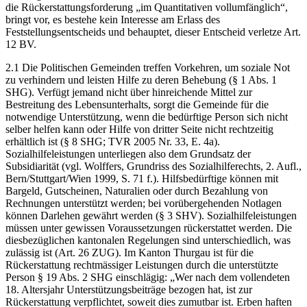
die Rückerstattungsforderung „im Quantitativen vollumfänglich“,
bringt vor, es bestehe kein Interesse am Erlass des
Feststellungsentscheids und behauptet, dieser Entscheid verletze Art.
12 BV.
2.1 Die Politischen Gemeinden treffen Vorkehren, um soziale Not
zu verhindern und leisten Hilfe zu deren Behebung (§ 1 Abs. 1
SHG). Verfügt jemand nicht über hinreichende Mittel zur
Bestreitung des Lebensunterhalts, sorgt die Gemeinde für die
notwendige Unterstützung, wenn die bedürftige Person sich nicht
selber helfen kann oder Hilfe von dritter Seite nicht rechtzeitig
erhältlich ist (§ 8 SHG; TVR 2005 Nr. 33, E. 4a).
Sozialhilfeleistungen unterliegen also dem Grundsatz der
Subsidiarität (vgl. Wolffers, Grundriss des Sozialhilferechts, 2. Aufl.,
Bern/Stuttgart/Wien 1999, S. 71 f.). Hilfsbedürftige können mit
Bargeld, Gutscheinen, Naturalien oder durch Bezahlung von
Rechnungen unterstützt werden; bei vorübergehenden Notlagen
können Darlehen gewährt werden (§ 3 SHV). Sozialhilfeleistungen
müssen unter gewissen Voraussetzungen rückerstattet werden. Die
diesbezüglichen kantonalen Regelungen sind unterschiedlich, was
zulässig ist (Art. 26 ZUG). Im Kanton Thurgau ist für die
Rückerstattung rechtmässiger Leistungen durch die unterstützte
Person § 19 Abs. 2 SHG einschlägig: „Wer nach dem vollendeten
18. Altersjahr Unterstützungsbeiträge bezogen hat, ist zur
Rückerstattung verpflichtet, soweit dies zumutbar ist. Erben haften