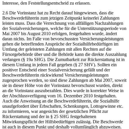
Interesse, den Feststellungsentscheid zu erlassen.
2.6 Die Vorinstanz hat zu Recht darauf hingewiesen, dass die
Beschwerdeführerin zum jetzigen Zeitpunkt keinerlei Zahlungen
leisten muss. Dass die Verrechnung von allfälligen Nachzahlungen
der Sozialversicherungen, welche für die Unterstützungsperiode von
Mai 2007 bis August 2010 erfolgen, festgehalten wurde, ändert
daran nichts. Im Falle von bevorschussten Versicherungsleistungen
gehen die betreffenden Ansprüche der Sozialhilfebedürftigen im
Umfang der geleisteten Zahlungen mit allen Rechten auf die
Fürsorgebehörde über und die Behörde kann die direkte Auszahlung
verlangen (§ 19a SHG). Die Zumutbarkeit zur Rückerstattung ist in
diesem Umfang in jedem Fall gegeben (§ 27 SHV). Sollten ein
positiver Entscheid einer Sozialversicherung gefällt und der
Beschwerdeführerin rückwirkend Versicherungsleistungen
zugesprochen werden, so sind diese Zahlungen ab Mai 2007, soweit
sie in dieser Höhe von der Vorinstanz bevorschusst wurden, direkt
an die Vorinstanz auszubezahlen. Dies wurde in korrekter Weise in
der Abschlussverfügung vom 16. Dezember 2010 festgehalten.
Auch die Anweisung an die Beschwerdeführerin, die Sozialhilfe
unaufgefordert über Erbschaften, Schenkungen, Lottogewinne etc.
zu informieren, war angesichts der gesetzlichen Pflicht zur
Rückerstattung und der in § 25 SHG festgehaltenen
Mitwirkungspflicht der Hilfsbedürftigen zulässig. Die Beschwerde
ist auch in diesem Punkt und deshalb vollumfänglich abzuweisen.