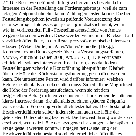
2.5 Die Beschwerdeführerin bringt weiter vor, es bestehe kein
Interesse an der Feststellung des Forderungsbetrags, weil sie zum
jetzigen Zeitpunkt ohnehin keine Zahlungen leisten könne. Die bei
Feststellungsbegehren jeweils zu prüfende Voraussetzung des
schutzwürdigen Interesses gilt jedoch grundsätzlich nicht, wenn -
wie im vorliegenden Fall - Feststellungsentscheide von Amtes
wegen erlassenen werden. Diese werden vielmehr mit Rücksicht auf
spezifisch öffentliche, in der Regel prozessökonomische Interessen
erlassen (Weber-Dürler, in: Auer/Müller/Schindler [Hrsg.],
Kommentar zum Bundesgesetz über das Verwaltungsverfahren,
VwVG, Zürich/St. Gallen 2008, Art. 25 N. 8). Die Vorinstanz
erblickt ein solches Interesse zu Recht darin, dass dank dem
Feststellungsentscheid die Kontoführung überprüft und Klarheit
über die Höhe der Rückerstattungsforderung geschaffen werden
kann. Die unterstützte Person wird darüber informiert, welchen
Betrag sie allenfalls zurückerstatten muss. Sie erhält die Möglichkeit,
die Höhe der Forderung anzufechten, wenn sie mit dem
festgestellten Betrag nicht einverstanden ist. Die Gemeinde hatte ein
klares Interesse daran, die allenfalls zu einem späteren Zeitpunkt
vollstreckbare Forderung verbindlich festzuhalten. Dies bestätigt die
Beschwerdeführerin selber, indem sie nun auch die Höhe der
geleisteten Unterstützung bestreitet. Die Beweisführung würde stark
erschwert, wenn die Höhe der bezogenen Leistungen Jahre später in
Frage gestellt werden könnte. Entgegen der Darstellung der
Beschwerdeführerin bestand somit ein erhebliches öffentliches