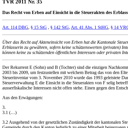
TVR 2011 Nr. 35
Das Recht von Erben auf Einsicht in die Steuerakten des Erblas
Art. 114 DBG
,
§ 15 StG
,
§ 142 StG
,
Art. 41 Abs. 1 StHG
,
§ 14 VR
Über das Recht auf Akteneinsicht von Erben hat die Kantonale Steuer
Erblasserin zu gewähren, sofern keine schützenswerten (privaten) In
können keine zu schützenden öffentlichen Interessen oder privaten In
Der Rekurrent E (Sohn) und B (Tochter) sind die einzigen Nachkomme
2003 bis 2009, um festzustellen mit welchem Betrag das von den Elt
Steuerinventar vom 3. November 2010 wurde das 1993 geleistete Darl
Steuerverwaltung E die Einsicht in die Steuerakten von F selig betre
ausserfiskalische Interessen nicht offen stehe. Einen gegen den Ents
Aus den Erwägungen:
3.
3.1 (…)
3.2 Ausgehend von der gesetzlichen Zuständigkeit der kantonalen St
Gemeinde durch den Kanton lediglich zu einer Mitarbeit beigezogen we