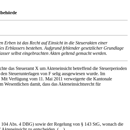
idbehörde
Erben ist das Recht auf Einsicht in die Steuerakten einer
des Erblassers bestehen. Aufgrund fehlender gesetzlicher Grundlage
blasser selbst eingebrachten Akten geltend gemacht werden.
chte das Steueramt X um Akteneinsicht betreffend die Steuerperioden
n den Steuerunterlagen von F selig ausgewiesen wurde. Im
n. Mit Verfügung vom 11. Mai 2011 verweigerte die Kantonale
im Wesentlichen damit, dass das Akteneinsichtsrecht für
Art. 104 Abs. 4 DBG) sowie der Regelung von § 143 StG, wonach die
f Akteneinsicht zu entscheiden. (…)