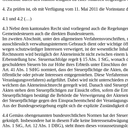
4. Zu prüfen ist, ob mit Verfügung vom 11. Mai 2011 die Vorinstanz d
4.1 und 4.2 (…)
4.3 Nebst dem kantonalen Recht sind vorliegend auch die Regelungen
Gemeindesteuern auch die direkten Bundessteuern.
Im zweiten Abschnitt, unter den allgemeinen Verfahrensvorschriften,
ausschliesslich verwaltungsinternem Gebrauch dient oder wichtige öff
wegen schutzwürdiger Interessen verweigert, ist der wesentliche Inhal
Rechtsnorm wird bezüglich der Akteneinsicht nicht zwischen einem l
Erbenstellung bzw. Steuernachfolge regelt § 15 Abs. 1 StG, wonach die
geschuldeten Steuern bis zur Höhe ihres Erbteils unter Einschluss d
Art. 41 Abs. 1 StHG normiert, dass der Steuerpflichtige die Akten, di
öffentliche oder private Interessen entgegenstehen. Diese Verfahrensr
Veranlagungsverfahren) aufgeführt. Dabei wird nicht unterschieden z
welchem das Akteneinsichtsrecht geregelt wird. Danach sind Steuerpfl
Akten stehen dem Steuerpflichtigen zur Einsicht offen, sofern die Erm
Steuerpflichtigen bestätigt die Behörde die Verweigerung der Akten
der Steuerpflichtige gegen den Einspracheentscheid der Veranlagung
Aus der Bundesgesetzgebung ergibt sich die explizite Zuständigkeit
4.4 Gemäss obengenannten bundesrechtlichen Normen hat der Steuerpfl
geknüpft. Insbesondere hat in diesem Falle keine Interessenabwägung 
Abs. 1 StG, Art. 12 Abs. 1 DBG), steht ihnen dieses voraussetzungslos