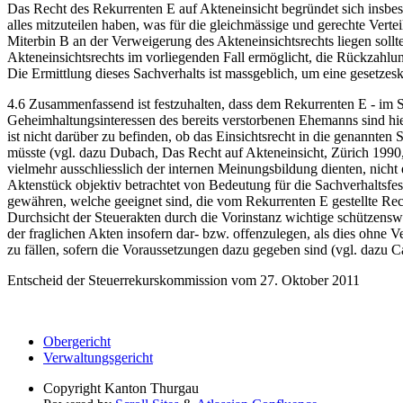
Das Recht des Rekurrenten E auf Akteneinsicht begründet sich insbes
alles mitzuteilen haben, was für die gleichmässige und gerechte Vertei
Miterbin B an der Verweigerung des Akteneinsichtsrechts liegen sollte
Akteneinsichtsrechts im vorliegenden Fall ermöglicht, die Rückzahlu
Die Ermittlung dieses Sachverhalts ist massgeblich, um eine gesetz
4.6 Zusammenfassend ist festzuhalten, dass dem Rekurrenten E - im Sin
Geheimhaltungsinteressen des bereits verstorbenen Ehemanns sind hi
ist nicht darüber zu befinden, ob das Einsichtsrecht in die genannten
müsste (vgl. dazu Dubach, Das Recht auf Akteneinsicht, Zürich 1990, 
vielmehr ausschliesslich der internen Meinungsbildung dienten, nicht
Aktenstück objektiv betrachtet von Bedeutung für die Sachverhaltsfests
gewähren, welche geeignet sind, die vom Rekurrenten E gestellte R
Durchsicht der Steuerakten durch die Vorinstanz wichtige schützenswer
der fraglichen Akten insofern dar- bzw. offenzulegen, als dies ohne
zu fällen, sofern die Voraussetzungen dazu gegeben sind (vgl. dazu Ca
Entscheid der Steuerrekurskommission vom 27. Oktober 2011
Obergericht
Verwaltungsgericht
Copyright
Kanton Thurgau