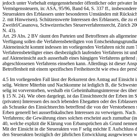
jedoch unter Vorbehalt entgegenstehender öffentlicher oder privater 
Vermögenssteuern, in: ASA, 95/96, Band 64, S. 337 ff., insbesondere 
Steuerakten des Erblassers unter besonderen Umständen mit Rücksicht
2. mit Hinweisen). Schützenswerte Interessen des Erblassers, die zu
Zweifel/Casanova, Schweizerisches Steuerverfahrensrecht, Zürich 2008
N. 43).
Art. 29 Abs. 2 BV räumt den Parteien und Betroffenen als allgemeine 
Verfügung sollen die Verfahrensbeteiligten von Entscheidungsgrund
Akteneinsicht kommt indessen im vorliegenden Verfahren nicht zum T
Verfahrensbeteiligter eines diesbezüglich laufenden Verfahrens ist u
auf Akteneinsicht auch ausserhalb eines hängigen Verfahrens geltend
abgeschlossenen Verfahrens einsehen kann. Allerdings ist dieser Ans
Betroffenheit mit einem spezifischen Freiheitsrecht wie etwa der per
4.5 Im vorliegenden Fall lässt der Rekurrent den Antrag auf Einsicht 
selig. Weitere Miterbin und Nachkomme ist lediglich B, die Schwes
selig ist vorverstorben, weshalb ein Geheimhaltungsinteresse des übe
§ 15 N. 24). Wie oben dargelegt, ist das Einsichtsrecht der Erben im
(privaten) Interessen des noch lebenden Ehegatten oder des Erblasser
als Schranke des Einsichtsrechts betreffend die von der Verstorbenen 
Erben generell bei ausserfiskalischen Interessen zu verweigern. Nac
Verfahrens; die Gewährung eines solchen erscheint auch zumutbar (i
40, welche explizit die Klärung von Erbansprüchen als Grund nennen
Mit der Einsicht in die Steuerakten von F selig möchte E Aufschluss 
den Steuerakten bezüglich der jährlichen Entwicklung ausgewiesen w