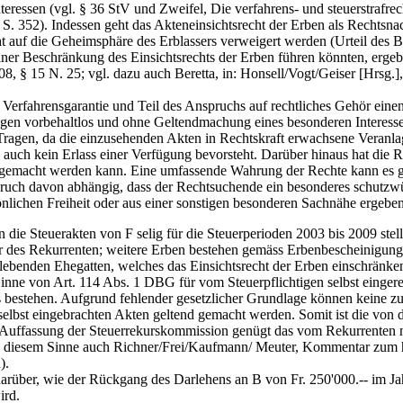
Interessen (vgl. § 36 StV und Zweifel, Die verfahrens- und steuerstraf
S. 352). Indessen geht das Akteneinsichtsrecht der Erben als Rechtsna
 auf die Geheimsphäre des Erblassers verweigert werden (Urteil des B
 einer Beschränkung des Einsichtsrechts der Erben führen könnten, erg
, § 15 N. 25; vgl. dazu auch Beretta, in: Honsell/Vogt/Geiser [Hrsg.],
Verfahrensgarantie und Teil des Anspruchs auf rechtliches Gehör einen
lagen vorbehaltlos und ohne Geltendmachung eines besonderen Interes
ragen, da die einzusehenden Akten in Rechtskraft erwachsene Veranlag
nd auch kein Erlass einer Verfügung bevorsteht. Darüber hinaus hat die
 gemacht werden kann. Eine umfassende Wahrung der Rechte kann es geb
pruch davon abhängig, dass der Rechtsuchende ein besonderes schutzwü
sönlichen Freiheit oder aus einer sonstigen besonderen Sachnähe ergebe
in die Steuerakten von F selig für die Steuerperioden 2003 bis 2009 stel
ter des Rekurrenten; weitere Erben bestehen gemäss Erbenbescheinig
rlebenden Ehegatten, welches das Einsichtsrecht der Erben einschränken
 Sinne von Art. 114 Abs. 1 DBG für vom Steuerpflichtigen selbst einger
s bestehen. Aufgrund fehlender gesetzlicher Grundlage können keine zu s
selbst eingebrachten Akten geltend gemacht werden. Somit ist die von d
h Auffassung der Steuerrekurskommission genügt das vom Rekurrenten n
n diesem Sinne auch Richner/Frei/Kaufmann/ Meuter, Kommentar zum ha
).
darüber, wie der Rückgang des Darlehens an B von Fr. 250'000.-- im Ja
ird.