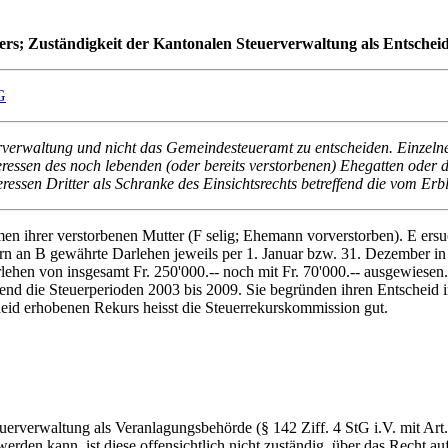
sers; Zuständigkeit der Kantonalen Steuerverwaltung als Entsche
G
verwaltung und nicht das Gemeindesteueramt zu entscheiden. Einzelnen 
teressen des noch lebenden (oder bereits verstorbenen) Ehegatten oder 
teressen Dritter als Schranke des Einsichtsrechts betreffend die vom Er
n ihrer verstorbenen Mutter (F selig; Ehemann vorverstorben). E ersu
ern an B gewährte Darlehen jeweils per 1. Januar bzw. 31. Dezember i
ehen von insgesamt Fr. 250'000.-- noch mit Fr. 70'000.-- ausgewiese
ffend die Steuerperioden 2003 bis 2009. Sie begründen ihren Entscheid 
cheid erhobenen Rekurs heisst die Steuerrekurskommission gut.
euerverwaltung als Veranlagungsbehörde (§ 142 Ziff. 4 StG i.V. mit 
rden kann, ist diese offensichtlich nicht zuständig, über das Recht au