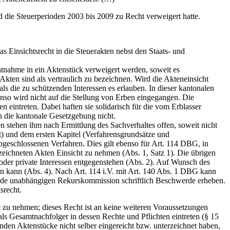
d die Steuerperioden 2003 bis 2009 zu Recht verweigert hatte.
Einsichtsrecht in die Steuerakten nebst den Staats- und
htnahme in ein Aktenstück verweigert werden, soweit es
Akten sind als vertraulich zu bezeichnen. Wird die Akteneinsicht
ls die zu schützenden Interessen es erlauben. In dieser kantonalen
nso wird nicht auf die Stellung von Erben eingegangen. Die
 eintreten. Dabei haften sie solidarisch für die vom Erblasser
h die kantonale Gesetzgebung nicht.
en stehen ihm nach Ermittlung des Sachverhaltes offen, soweit nicht
cht) und dem ersten Kapitel (Verfahrensgrundsätze und
bgeschlossenen Verfahren. Dies gilt ebenso für Art. 114 DBG, in
rzeichneten Akten Einsicht zu nehmen (Abs. 1, Satz 1). Die übrigen
e oder private Interessen entgegenstehen (Abs. 2). Auf Wunsch des
en kann (Abs. 4). Nach Art. 114 i.V. mit Art. 140 Abs. 1 DBG kann
hörde unabhängigen Rekurskommission schriftlich Beschwerde erheben.
srecht.
t zu nehmen; dieses Recht ist an keine weiteren Voraussetzungen
als Gesamtnachfolger in dessen Rechte und Pflichten eintreten (§ 15
enden Aktenstücke nicht selber eingereicht bzw. unterzeichnet haben,