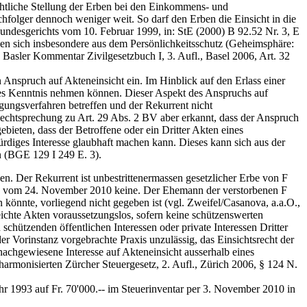
rechtliche Stellung der Erben bei den Einkommens- und
chfolger dennoch weniger weit. So darf den Erben die Einsicht in die
undesgerichts vom 10. Februar 1999, in: StE (2000) B 92.52 Nr. 3, E
eben sich insbesondere aus dem Persönlichkeitsschutz (Geheimsphäre:
 Basler Kommentar Zivilgesetzbuch I, 3. Aufl., Basel 2006, Art. 32
 Anspruch auf Akteneinsicht ein. Im Hinblick auf den Erlass einer
ses Kenntnis nehmen können. Dieser Aspekt des Anspruchs auf
ungsverfahren betreffen und der Rekurrent nicht
 Rechtsprechung zu Art. 29 Abs. 2 BV aber erkannt, dass der Anspruch
ieten, dass der Betroffene oder ein Dritter Akten eines
rdiges Interesse glaubhaft machen kann. Dieses kann sich aus der
n (BGE 129 I 249 E. 3).
len. Der Rekurrent ist unbestrittenermassen gesetzlicher Erbe von F
ung vom 24. November 2010 keine. Der Ehemann der verstorbenen F
 könnte, vorliegend nicht gegeben ist (vgl. Zweifel/Casanova, a.a.O.,
eichte Akten voraussetzungslos, sofern keine schützenswerten
chützenden öffentlichen Interessen oder private Interessen Dritter
er Vorinstanz vorgebrachte Praxis unzulässig, das Einsichtsrecht der
achgewiesene Interesse auf Akteneinsicht ausserhalb eines
rmonisierten Zürcher Steuergesetz, 2. Aufl., Zürich 2006, § 124 N.
hr 1993 auf Fr. 70'000.-- im Steuerinventar per 3. November 2010 in