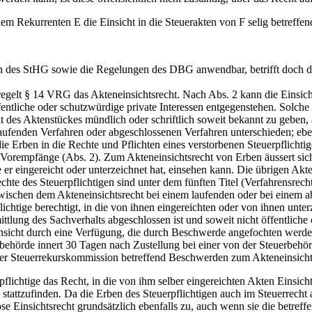
em Rekurrenten E die Einsicht in die Steuerakten von F selig betreffen
 des StHG sowie die Regelungen des DBG anwendbar, betrifft doch das 
 regelt § 14 VRG das Akteneinsichtsrecht. Nach Abs. 2 kann die Einsic
entliche oder schutzwürdige private Interessen entgegenstehen. Solche 
t des Aktenstückes mündlich oder schriftlich soweit bekannt zu geben, a
aufenden Verfahren oder abgeschlossenen Verfahren unterschieden; ebe
 Erben in die Rechte und Pflichten eines verstorbenen Steuerpflichtigen
er Vorempfänge (Abs. 2). Zum Akteneinsichtsrecht von Erben äussert sic
e er eingereicht oder unterzeichnet hat, einsehen kann. Die übrigen Akt
echte des Steuerpflichtigen sind unter dem fünften Titel (Verfahrensre
wischen dem Akteneinsichtsrecht bei einem laufenden oder bei einem a
ichtige berechtigt, in die von ihnen eingereichten oder von ihnen unte
ittlung des Sachverhalts abgeschlossen ist und soweit nicht öffentlich
einsicht durch eine Verfügung, die durch Beschwerde angefochten werd
sbehörde innert 30 Tagen nach Zustellung bei einer von der Steuerbe
 der Steuerrekurskommission betreffend Beschwerden zum Akteneinsicht
ichtige das Recht, in die von ihm selber eingereichten Akten Einsich
stattzufinden. Da die Erben des Steuerpflichtigen auch im Steuerrecht 
e Einsichtsrecht grundsätzlich ebenfalls zu, auch wenn sie die betreff