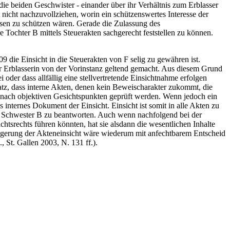
ie beiden Geschwister - einander über ihr Verhältnis zum Erblasser
t nicht nachzuvollziehen, worin ein schützenswertes Interesse der
ressen zu schützen wären. Gerade die Zulassung des
 Tochter B mittels Steuerakten sachgerecht feststellen zu können.
9 die Einsicht in die Steuerakten von F selig zu gewähren ist.
r Erblasserin von der Vorinstanz geltend gemacht. Aus diesem Grund
oder dass allfällig eine stellvertretende Einsichtnahme erfolgen
satz, dass interne Akten, denen kein Beweischarakter zukommt, die
uss nach objektiven Gesichtspunkten geprüft werden. Wenn jedoch ein
s internes Dokument der Einsicht. Einsicht ist somit in alle Akten zu
e Schwester B zu beantworten. Auch wenn nachfolgend bei der
chtsrechts führen könnten, hat sie alsdann die wesentlichen Inhalte
weigerung der Akteneinsicht wäre wiederum mit anfechtbarem Entscheid
, St. Gallen 2003, N. 131 ff.).