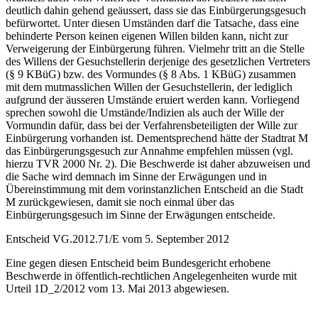
deutlich dahin gehend geäussert, dass sie das Einbürgerungsgesuch
befürwortet. Unter diesen Umständen darf die Tatsache, dass eine
behinderte Person keinen eigenen Willen bilden kann, nicht zur
Verweigerung der Einbürgerung führen. Vielmehr tritt an die Stelle
des Willens der Gesuchstellerin derjenige des gesetzlichen Vertreters
(§ 9 KBüG) bzw. des Vormundes (§ 8 Abs. 1 KBüG) zusammen
mit dem mutmasslichen Willen der Gesuchstellerin, der lediglich
aufgrund der äusseren Umstände eruiert werden kann. Vorliegend
sprechen sowohl die Umstände/Indizien als auch der Wille der
Vormundin dafür, dass bei der Verfahrensbeteiligten der Wille zur
Einbürgerung vorhanden ist. Dementsprechend hätte der Stadtrat M
das Einbürgerungsgesuch zur Annahme empfehlen müssen (vgl.
hierzu TVR 2000 Nr. 2). Die Beschwerde ist daher abzuweisen und
die Sache wird demnach im Sinne der Erwägungen und in
Übereinstimmung mit dem vorinstanzlichen Entscheid an die Stadt
M zurückgewiesen, damit sie noch einmal über das
Einbürgerungsgesuch im Sinne der Erwägungen entscheide.
Entscheid VG.2012.71/E vom 5. September 2012
Eine gegen diesen Entscheid beim Bundesgericht erhobene
Beschwerde in öffentlich-rechtlichen Angelegenheiten wurde mit
Urteil 1D_2/2012 vom 13. Mai 2013 abgewiesen.