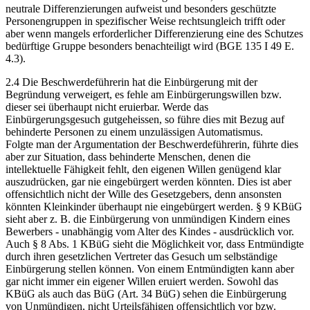
neutrale Differenzierungen aufweist und besonders geschützte
Personengruppen in spezifischer Weise rechtsungleich trifft oder
aber wenn mangels erforderlicher Differenzierung eine des Schutzes
bedürftige Gruppe besonders benachteiligt wird (BGE 135 I 49 E.
4.3).
2.4 Die Beschwerdeführerin hat die Einbürgerung mit der
Begründung verweigert, es fehle am Einbürgerungswillen bzw.
dieser sei überhaupt nicht eruierbar. Werde das
Einbürgerungsgesuch gutgeheissen, so führe dies mit Bezug auf
behinderte Personen zu einem unzulässigen Automatismus.
Folgte man der Argumentation der Beschwerdeführerin, führte dies
aber zur Situation, dass behinderte Menschen, denen die
intellektuelle Fähigkeit fehlt, den eigenen Willen genügend klar
auszudrücken, gar nie eingebürgert werden könnten. Dies ist aber
offensichtlich nicht der Wille des Gesetzgebers, denn ansonsten
könnten Kleinkinder überhaupt nie eingebürgert werden. § 9 KBüG
sieht aber z. B. die Einbürgerung von unmündigen Kindern eines
Bewerbers - unabhängig vom Alter des Kindes - ausdrücklich vor.
Auch § 8 Abs. 1 KBüG sieht die Möglichkeit vor, dass Entmündigte
durch ihren gesetzlichen Vertreter das Gesuch um selbständige
Einbürgerung stellen können. Von einem Entmündigten kann aber
gar nicht immer ein eigener Willen eruiert werden. Sowohl das
KBüG als auch das BüG (Art. 34 BüG) sehen die Einbürgerung
von Unmündigen, nicht Urteilsfähigen offensichtlich vor bzw.