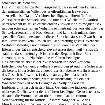
schliessen sie nicht aus.
Die Vorinstanz hat zu Recht ausgeführt, dass in solchen Fällen auf
den mutmasslichen Willen des urteilsunfähigen Bewerbers
abzustellen ist. Da die Verfahrensbeteiligte seit ihrem fünften
Altersjahr in der Schweiz lebt und unter der Woche im Ekkarthof
untergebracht ist, ist sie offensichtlich - soweit ihr dies möglich ist -
mit den schweizerischen Verhältnissen vertraut. Sie versteht offenbar
Schweizerdeutsch und Hochdeutsch und kann sich mittels eines
speziellen Computers auch in diesen Sprachen äussern. Zwar haben
ihre Eltern selbst kein Gesuch um Einbürgerung gestellt. Wäre die
Verfahrensbeteiligte noch unmündig, so wäre das Verhalten der
Eltern in der Tat als entscheidrelevant anzusehen, weil § 9 KBüG
statuiert, dass unmündige Kinder in der Regel mit ihren Eltern
einzubürgern sind. Nachdem die verfahrensbeteiligte
Gesuchstellerin aber in der Zwischenzeit und noch vor dem
Entscheid der Gemeinde volljährig geworden ist und ihre Schwester,
die bereits in der Schweiz eingebürgert ist (ebenso wie ihr Bruder),
das Gesuch befürwortet, ist davon auszugehen, dass auch die
Verfahrensbeteiligte selbst, wäre sie urteilsfähig, mit einiger
Wahrscheinlichkeit nach Erlangen der Volljährigkeit ein
Einbürgerungsgesuch gestellt hätte. Gegenteilige Indizien liegen
nicht vor. Die Schwester der verfahrensbeteiligten Gesuchstellerin,
die auch die Vormundschaft übernommen hat, übernimmt die
Verantwortung für ihr Mündel. Insofern hängt der Wille des
Mündels auch vom Willen der Vormundin ab. Letztere hat sich