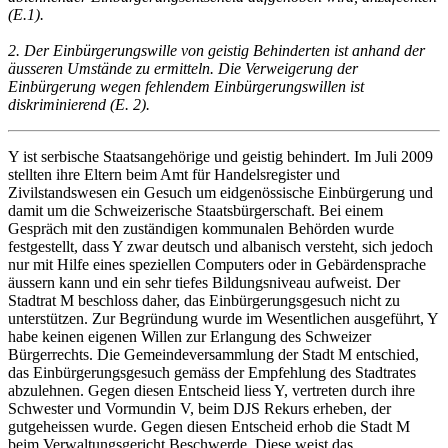
(E.1).
2. Der Einbürgerungswille von geistig Behinderten ist anhand der
äusseren Umstände zu ermitteln. Die Verweigerung der
Einbürgerung wegen fehlendem Einbürgerungswillen ist
diskriminierend (E. 2).
Y ist serbische Staatsangehörige und geistig behindert. Im Juli 2009
stellten ihre Eltern beim Amt für Handelsregister und
Zivilstandswesen ein Gesuch um eidgenössische Einbürgerung und
damit um die Schweizerische Staatsbürgerschaft. Bei einem
Gespräch mit den zuständigen kommunalen Behörden wurde
festgestellt, dass Y zwar deutsch und albanisch versteht, sich jedoch
nur mit Hilfe eines speziellen Computers oder in Gebärdensprache
äussern kann und ein sehr tiefes Bildungsniveau aufweist. Der
Stadtrat M beschloss daher, das Einbürgerungsgesuch nicht zu
unterstützen. Zur Begründung wurde im Wesentlichen ausgeführt, Y
habe keinen eigenen Willen zur Erlangung des Schweizer
Bürgerrechts. Die Gemeindeversammlung der Stadt M entschied,
das Einbürgerungsgesuch gemäss der Empfehlung des Stadtrates
abzulehnen. Gegen diesen Entscheid liess Y, vertreten durch ihre
Schwester und Vormundin V, beim DJS Rekurs erheben, der
gutgeheissen wurde. Gegen diesen Entscheid erhob die Stadt M
beim Verwaltungsgericht Beschwerde. Diese weist das