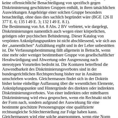
keine offensichtliche Benachteiligung von spezifisch gegen
Diskriminierung geschützten Gruppen enthält, in ihren tatsächlichen
Auswirkungen Angehörige einer solchen Gruppe besonders
benachteiligt, ohne dass dies sachlich begründet wäre (BGE 126 II
377 E. 6; 135 I 49 E. 3; 132 I 49 E. 8.1).
Die Bestimmung von Art. 8 Abs. 2 BV verbietet, wie dargelegt,
Diskriminierungen namentlich auch wegen einer körperlichen,
geistigen oder psychischen Behinderung. Dieser Katalog von
verpönten Anknüpfungspunkten ist nicht abschliessend, wie sich aus
der „namentlichen“ Aufzählung ergibt und in der Lehre unbestritten
ist. Die Verfassungsbestimmung fällt allgemein in Betracht, wenn
eine mehr oder weniger bestimmbare Gruppe von gesellschaftlicher
Herabwürdigung und Abwertung oder Ausgrenzung nach
stereotypen Vorurteilen bedroht ist. Die Konturen betreffend die
Anwendbarkeit des Diskriminierungsverbotes sind in der
bundesgerichtlichen Rechtsprechung bisher nur in Ansätzen
umschrieben worden. Gleichermassen findet sich in der Doktrin
bisher keine einhellige Auffassung über die wesentlichen Elemente,
Anknüpfungspunkte und Hintergründe des direkten oder indirekten
Diskriminierungsverbotes. Von einer indirekten oder mittelbaren
Diskriminierung wird etwa gesprochen, wenn ein Rechtsakt nicht
der Form nach, sondern aufgrund der Auswirkung für eine
bestimmte geschützte Personengruppe eine qualifizierte
rechtsungleiche Schlechterstellung zur Folge haben kann.
Gleichermassen wird eine solche angenommen, wenn eine Norm