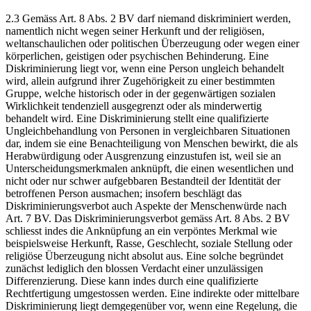
2.3 Gemäss Art. 8 Abs. 2 BV darf niemand diskriminiert werden,
namentlich nicht wegen seiner Herkunft und der religiösen,
weltanschaulichen oder politischen Überzeugung oder wegen einer
körperlichen, geistigen oder psychischen Behinderung. Eine
Diskriminierung liegt vor, wenn eine Person ungleich behandelt
wird, allein aufgrund ihrer Zugehörigkeit zu einer bestimmten
Gruppe, welche historisch oder in der gegenwärtigen sozialen
Wirklichkeit tendenziell ausgegrenzt oder als minderwertig
behandelt wird. Eine Diskriminierung stellt eine qualifizierte
Ungleichbehandlung von Personen in vergleichbaren Situationen
dar, indem sie eine Benachteiligung von Menschen bewirkt, die als
Herabwürdigung oder Ausgrenzung einzustufen ist, weil sie an
Unterscheidungsmerkmalen anknüpft, die einen wesentlichen und
nicht oder nur schwer aufgebbaren Bestandteil der Identität der
betroffenen Person ausmachen; insofern beschlägt das
Diskriminierungsverbot auch Aspekte der Menschenwürde nach
Art. 7 BV. Das Diskriminierungsverbot gemäss Art. 8 Abs. 2 BV
schliesst indes die Anknüpfung an ein verpöntes Merkmal wie
beispielsweise Herkunft, Rasse, Geschlecht, soziale Stellung oder
religiöse Überzeugung nicht absolut aus. Eine solche begründet
zunächst lediglich den blossen Verdacht einer unzulässigen
Differenzierung. Diese kann indes durch eine qualifizierte
Rechtfertigung umgestossen werden. Eine indirekte oder mittelbare
Diskriminierung liegt demgegenüber vor, wenn eine Regelung, die